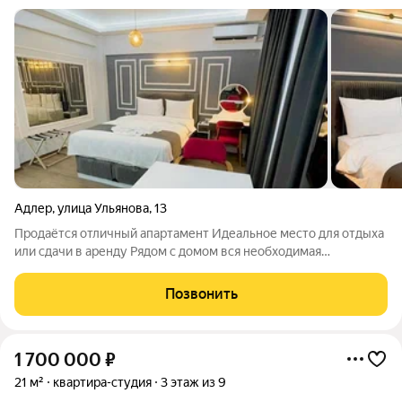
Адлер
,
улица Ульянова
,
13
Продаётся отличный апартамент Идеальное место для отдыха
или сдачи в аренду Рядом с домом вся необходимая
социальная и курортная инфраструктура До моря 3 минуты
пешком Один взрослый собственник.
Позвонить
1 700 000
₽
21 м²
квартира-студия
3 этаж из 9