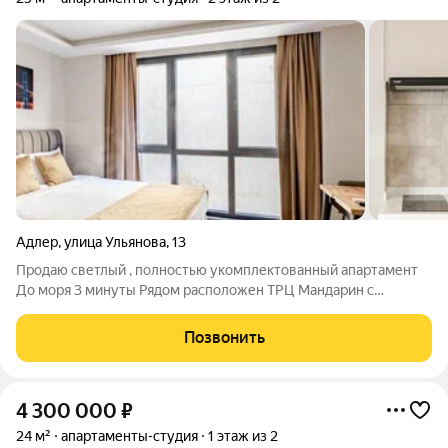
Адлер
,
улица Ульянова
,
13
Продаю светлый , полностью укомплектованный апартамент
До моря 3 минуты Рядом расположен ТРЦ Мандарин с
разнообразием ресторанов и ночных заведений Отличный
вариант для отдыха или сдачи в аренду Самый центр
Позвонить
Адлера,всё что нужно рядом Один взрослый
4 300 000
₽
24 м²
апартаменты-студия
1 этаж из 2