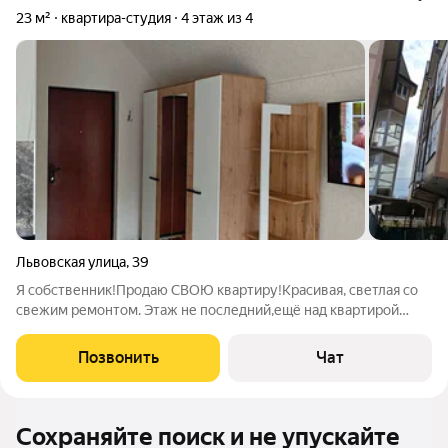
23 м²
квартира-студия
4 этаж из 4
Львовская улица
,
39
Я собственник!Продаю СВОЮ квартиру!Красивая, светлая со
свежим ремонтом. Этаж не последний,ещё над квартирой
чердак и крыша. Абсолютно ровная дорога,никаких гор!
Огромные окна во всю стену с видом на зелень,23, 1кв. м.
Позвонить
Чат
Отдельная полноценная
Сохраняйте поиск и не упускайте