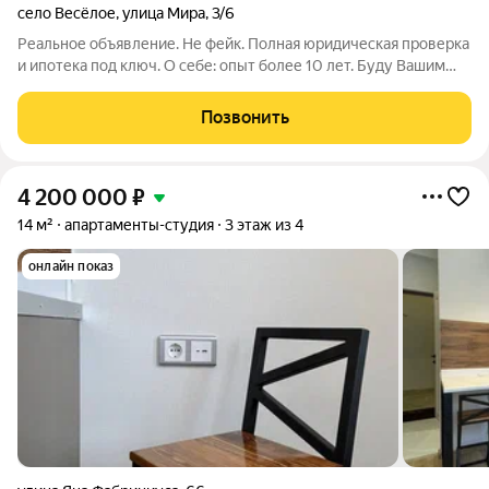
село Весёлое
,
улица Мира
,
3/6
Реальное объявление. Не фейк. Полная юридическая проверка
и ипотека под ключ. О себе: опыт более 10 лет. Буду Вашим
проводником в мир недвижимости. Статус Квартира. Земля
многоквартирный дом. полная сумма в договоре Студия с
Позвонить
ремонтом,мебелью,техникой
4 200 000
₽
14 м²
апартаменты-студия
3 этаж из 4
онлайн показ