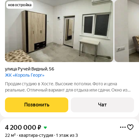
новостройка
улица Ручей Видный
,
56
ЖК «Король Георг»
Продам студию в Хосте. Высокие потолки. Фото и цена
реальные. Отличный вариант для отдыха или сдачи. Окно из
квартиры выходит в общий коридор, поэтому и цена такая. Вся
инфраструктура рядом, все в пешей доступности: остановка,
Позвонить
Чат
магазины, школа, садик
4 200 000
₽
22 м²
квартира-студия
1 этаж из 3