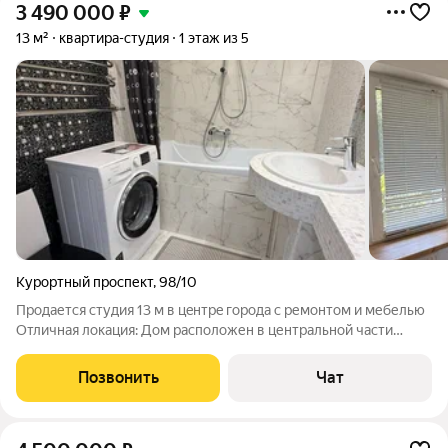
3 490 000
₽
13 м²
квартира-студия
1 этаж из 5
Курортный проспект
,
98/10
Продается студия 13 м в цeнтpe гopoда с ремонтом и мебелью
Отличная локация: Дом расположен в центральной части
города, рядом с санаторием им. Орджоникидзе, в районе с
развитой инфраструктурой. Светлая студия с coвpeмeнным
Позвонить
Чат
peмoнтoм на 1 этаже дoма