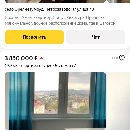
село Орёл-Изумруд
,
Петрозаводская улица
,
13
Продаю 2-ком. квартиру. Статус Квартира. Прописка.
Максимально удобное расположение дома, где в шаговой
доступности вся необходимая инфраструктура: в 100 метрах
школа, 2 детских сада, больница, мед. центр, аптеки, магазины,
Позвонить
Чат
оборудованы детская и
3 850 000
₽
19,9 м²
квартира-студия
5 этаж из 7