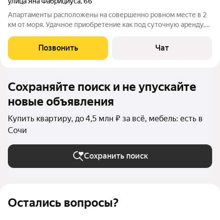
улица Яна Фабрициуса
,
66
Апартаменты расположены на совершенно ровном месте в 2
км от моря. Удачное приобретение как под суточную аренду,
так и для личного проживания. Сдается посуточно круглый год
минимум по 3 500 рублей в сутки. Полностью
Позвонить
Чат
укомплектована для проживания.
Сохраняйте поиск и не упускайте
новые объявления
Купить квартиру, до 4,5 млн ₽ за всё, мебель: есть в
Сочи
Сохранить поиск
Остались вопросы?