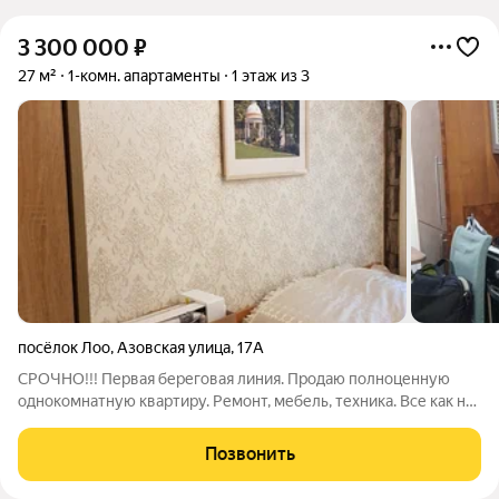
3 300 000
₽
27 м²
1-комн. апартаменты
1 этаж из 3
посёлок Лоо
,
Азовская улица
,
17А
СРОЧНО!!! Первая береговая линия. Продаю полноценную
однокомнатную квартиру. Ремонт, мебель, техника. Все как на
фото. Свет, вода, канализация центральные. Свои счетчики.
Рядом Магнит и Пятерочка. До ж.д станции Лоо всег 8 - 10
Позвонить
минут спокойным шагом.