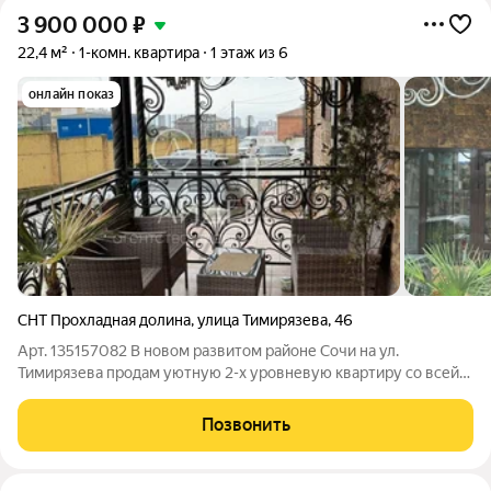
3 900 000
₽
22,4 м²
1-комн. квартира
1 этаж из 6
онлайн показ
СНТ Прохладная долина
,
улица Тимирязева
,
46
Арт. 135157082 В новом развитом районе Сочи на ул.
Тимирязева продам уютную 2-х уровневую квартиру со всей
обстановкой. Хорошее состояние, широкие деревянные
лестницы на 2-й уровень, где спальная зона, продуманная
Позвонить
планировка, каждый сантиметр