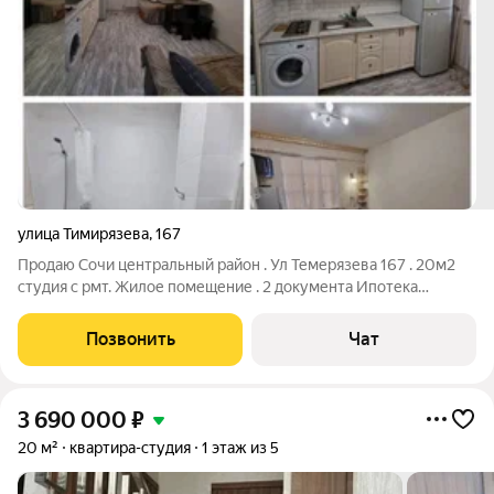
улица Тимирязева
,
167
Продаю Сочи центральный район . Ул Темерязева 167 . 20м2
студия с рмт. Жилое помещение . 2 документа Ипотека
проходит . Газовый котёл, вода , свет . 1 первый этаж
Позвонить
Чат
3 690 000
₽
20 м²
квартира-студия
1 этаж из 5