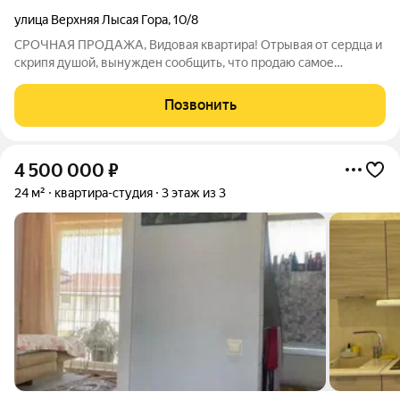
улица Верхняя Лысая Гора
,
10/8
СРОЧНАЯ ПРОДАЖА, Видовая квартира! Отрывая от сердца и
скрипя душой, вынужден сообщить, что продаю самое
прекрасное место на свете, квартиру с прекрасным видом и
солнечной стороной. Продажа по причине переезда в другой
Позвонить
город. Квартира сейчас сдается
4 500 000
₽
24 м²
квартира-студия
3 этаж из 3