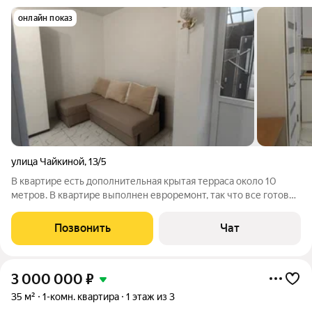
онлайн показ
улица Чайкиной
,
13/5
В квартире есть дополнительная крытая терраса около 10
метров. В квартире выполнен евроремонт, так что все готово
для комфортного проживания. Пространство организовано
так, чтобы объединить кухню и жилую зону, что делает студию
Позвонить
Чат
удобной и
3 000 000
₽
35 м²
1-комн. квартира
1 этаж из 3