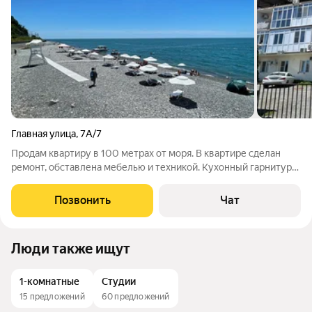
Главная улица
,
7А/7
Продам квартиру в 100 метрах от моря. В квартире сделан
ремонт, обставлена мебелью и техникой. Кухонный гарнитур
установлен. Полностью готова к проживанию. На закрытой
территории дома расположены беседки, зона барбекю и
Позвонить
Чат
парковка. Есть эксплуатируемая
Люди также ищут
1-комнатные
Студии
15 предложений
60 предложений