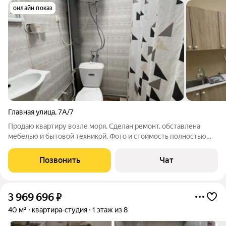
онлайн показ
Главная улица
,
7А/7
Продаю квартиру возле моря. Сделан ремонт, обставлена
мебелью и бытовой техникой. Фото и стоимость полностью
соответствуют объявлению. На закрытой территории дома
расположены три беседки, зона барбекю и парковка. В доме
Позвонить
Чат
есть эксплуатируемая кровля.
3 969 696
₽
40 м²
квартира-студия
1 этаж из 8