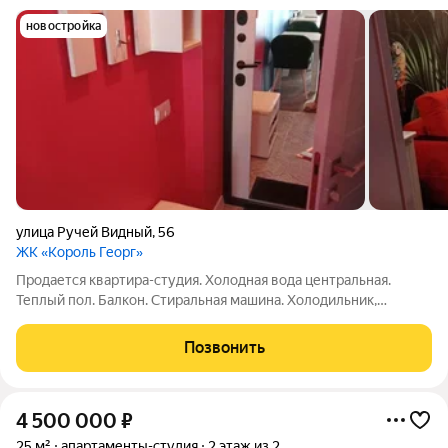
новостройка
улица Ручей Видный
,
56
ЖК «Король Георг»
Продается квартира-студия. Холодная вода центральная.
Теплый пол. Балкон. Стиральная машина. Холодильник,
микроволновая печь, духовка, плита и посуда-все есть.
Горячая вода-электрический бойлер. Мат капитал, ипатека,
Позвонить
обмен-не рассматриваю. Всю мебель
4 500 000
₽
25 м²
апартаменты-студия
2 этаж из 2