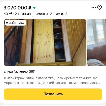
3 070 000
₽
40 м²
2-комн. апартаменты
2 этаж из 2
онлайн показ
улица Гастелло
,
38Г
Жилой гараж -эллинг, два этажа , новый ремонт, техника. До
моря 2 км- пляж. школа, детский сад, аптеки, магазины, и вся
инфраструктура в пешей минутной доступности. Кому не
важна прописка - идеальный вариант недвижимости. Или для
Позвонить
сдачи . Посуточно в