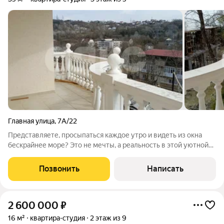
Главная улица
,
7А/22
Представляете, просыпаться каждое утро и видеть из окна
бескрайнее море? Это не мечты, а реальность в этой уютной
студии в поселке Беренда! Здесь есть всё для идеального
отдыха или комфортной жизни: Идеальное расположение:
Позвонить
Написать
Всего 100 метров отделяют
2 600 000
₽
16 м²
квартира-студия
2 этаж из 9