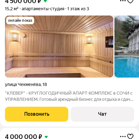
4 500 000
₽
15,2 м²
апартаменты-студия
1 этаж из 3
онлайн показ
улица Чекменёва
,
18
"КЛЕВЕР" - КРУГЛОГОДИЧНЫЙ АПАРТ-КОМПЛЕКС в СОЧИ с
УПРАВЛЕНИЕМ. Готовый арендный бизнес для отдыха и сдачи
номеров посуточно. Полный пакет документов... ВАРИАНТЫ
ПОКУПКИ: 1. ИПОТЕКА. 2. РАССРОЧКА 70% первый взнос,
Позвонить
Чат
30% рассрочка на 6-8 месяцев. 3.
4 000 000
₽