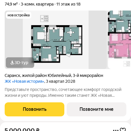
74,9 м²
3-комн. квартира
11 этаж из 18
новостройка
3D-тур
Саранск
,
жилой район Юбилейный
,
3-й микрорайон
ЖК «Новая история»
, 3 квартал 2028
Представьте пространство, сочетающее комфорт городской
жизни и уют природы. Именно таким станет ЖК «Новая
история» в 3-м микрорайоне («Юбилейный») один из
крупнейших проектов в Саранске от надежного застройщика
Позвонить
Позвоните мне
АО "СЗ "МИК".От центра Саранска ЖК
5 000 000
₽