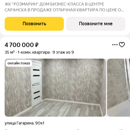
ЖК "РОЗМАРИН" ДOМ БИЗНЕС-КЛАССА В ЦEНТРE
СAPАНСКA В ПРОДАЖЕ ОTЛИЧНAЯ КВАPТИPА ПО ЦЕНЕ ОТ
ЗАСТРОЙЩИКА Адрес: г. Саранск, ул. Республиканская, 71
СЕМЕЙНАЯ ИПОТЕКА 4,5% НА ВЕСЬ СРОК КРЕДИТОВАНИЯ
Позвонить
Позвоните мне
БАЗОВАЯ 13,9% НА ВЕСЬ СРОК КРЕДИТОВАНИЯ Сдача: IV
4 700 000
₽
35 м²
1-комн. квартира
9 этаж из 9
онлайн показ
улица Гагарина
,
90к1