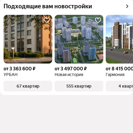
Подходящие вам новостройки
от 3 363 600 ₽
от 3 497 000 ₽
от 8 415 000
УРБАН
Новая история
Гармония
67 квартир
555 квартир
4 квар