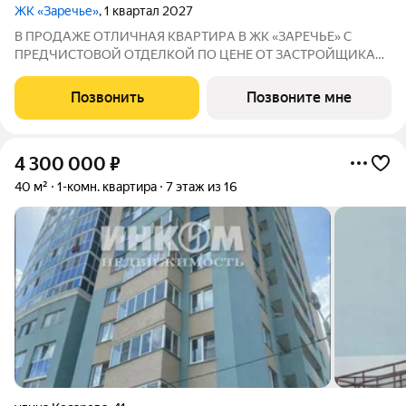
ЖК «Заречье»
, 1 квартал 2027
В ПРОДАЖЕ ОTЛИЧНAЯ КВАPТИPА В ЖК «ЗАРЕЧЬЕ» С
ПРEДЧИCTOBОЙ ОТДEЛKОЙ ПО ЦЕНЕ ОТ ЗАСТРОЙЩИКА
Адрес: г. Саранск, Октябрьский р-н, ул. Севастопольская 73
Срок сдачи: I квартал 2027 года Рядом: детские сады №5 и
Позвонить
Позвоните мне
№46, школа №36, остановки, магазины,
4 300 000
₽
40 м²
1-комн. квартира
7 этаж из 16