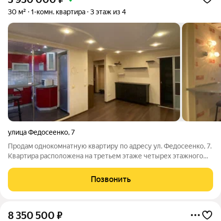
30 м²
1-комн. квартира
3 этаж из 4
улица Федосеенко
,
7
Продам однокомнатную квартиру по адресу ул. Федосеенко, 7.
Квартира расположена на третьем этаже четырех этажного
дома. Дом расположен в самом центре Саранска. Общая
площадь квартиры 30 кВ., жилая комната 17 кв.м, кухня 6 кв.м.
Позвонить
В квартире сделан
8 350 500
₽