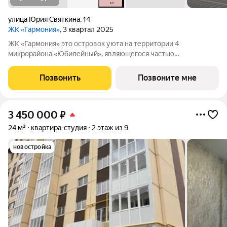
улица Юрия Святкина
,
14
ЖК «Гармония»
, 3 квартал 2025
ЖК «Гармония» это островок уюта на территории 4
микрорайона «Юбилейный», являющегося частью
масштабного проекта по комплексному освоению территории
на участке между ул. Волгоградская и автомобильной дорогой
Позвонить
Позвоните мне
на с. Кочкурово (в районе реки Тавла). В
3 450 000
₽
24 м²
квартира-студия
2 этаж из 9
новостройка