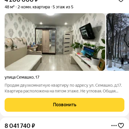
48 м²
2-комн. квартира
5 этаж из 5
улица Семашко
,
17
Продам двухкомнатную квартиру по адресу ул. Семашко, д.17.
Квартира расположена на пятом этаже. Не угловая. Общая
площадь 47 кв.м, жилая площадь комнат 17 кв.м, 14 кв.м. , кухня
6,5 кв.м. В квартире сделан хороший ремонт. Стены
Позвонить
выровнены, полы залиты
8 041 740
₽