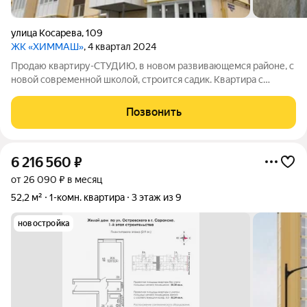
улица Косарева
,
109
ЖК «ХИММАШ»
, 4 квартал 2024
Продаю квартиру-СТУДИЮ, в новом развивающемся районе, с
новой современной школой, строится садик. Квартира с
ремонтом, покупали в черновой, шпаклевка стен, на полу
ламинат, натяжной потолок, железная дверь, Санузел
Позвонить
совмещенный, в идеальном состоянии,
6 216 560
₽
от 26 090 ₽ в месяц
52,2 м²
1-комн. квартира
3 этаж из 9
новостройка