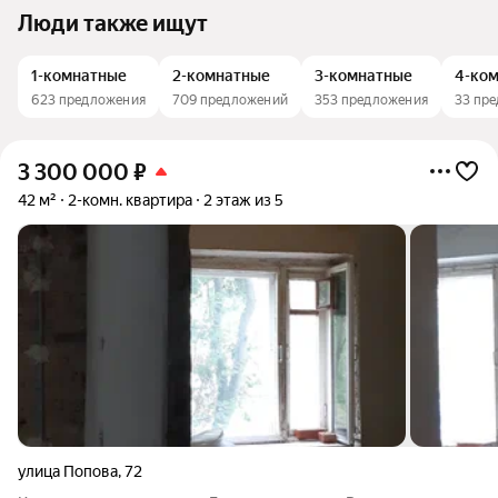
Люди также ищут
1-комнатные
2-комнатные
3-комнатные
4-ко
623 предложения
709 предложений
353 предложения
33 пр
3 300 000
₽
42 м²
2-комн. квартира
2 этаж из 5
улица Попова
,
72