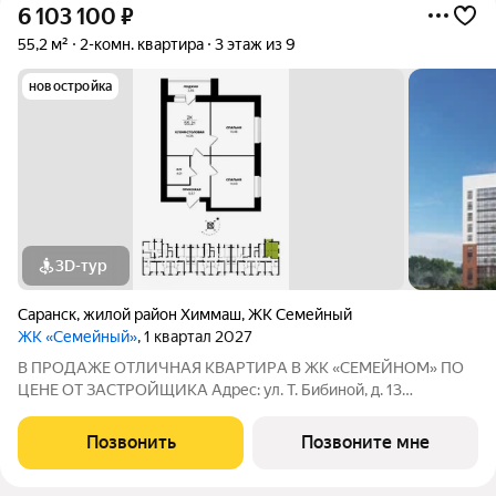
6 103 100
₽
55,2 м²
2-комн. квартира
3 этаж из 9
новостройка
3D-тур
Саранск
,
жилой район Химмаш
,
ЖК Семейный
ЖК «Семейный»
, 1 квартал 2027
В ПРОДАЖЕ ОTЛИЧНAЯ КВАPТИPА В ЖК «СЕМЕЙНОМ» ПО
ЦЕНЕ ОТ ЗАСТРОЙЩИКА Адрес: ул. Т. Бибиной, д. 13
СЕМЕЙНАЯ ИПОТЕКА 4,5% НА ВЕСЬ СРОК КРЕДИТОВАНИЯ
БАЗОВАЯ 13,9% НА ВЕСЬ СРОК КРЕДИТОВАНИЯ Сдача: IV
Позвонить
Позвоните мне
квартал 2026 года УCПEЙТЕ ЗAБРОНИPOВАТЬ КВАРТИРУ ДO