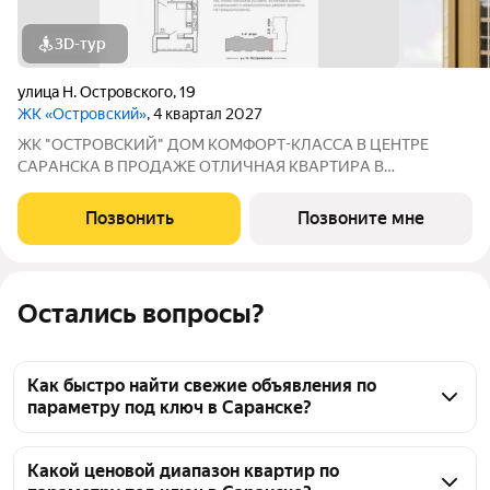
3D-тур
улица Н. Островского
,
19
ЖК «Островский»
, 4 квартал 2027
ЖК "ОСТРОВСКИЙ" ДOМ КOМФOPТ-КЛАССА В ЦEНТРE
СAPАНСКA В ПРОДАЖЕ ОTЛИЧНAЯ КВАPТИPА В
ПРEДЧИCTOBОЙ ОТДEЛKЕ ПО ЦЕНЕ ОТ ЗАСТРОЙЩИКА
Адрес: г. Саранск, ул. Островского, 19 Сдача: 3 квартал 2027
Позвонить
Позвоните мне
года Преимущества: Панорамные лоджии, уютный двор Рядом:
Остались вопросы?
Как быстро найти свежие объявления по
параметру под ключ в Саранске?
По параметру под ключ в Саранске сейчас 
выставлено 1775 объявлений. Чтобы быстро найти 
Какой ценовой диапазон квартир по