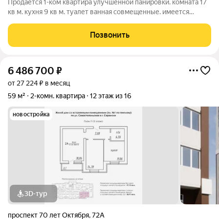
Продается 1-ком квартира улучшенной панировки. комната 17
кв м. кухня 9 кв м. туалет ванная совмещенные. имеется
кладовка. в квартире сделан отличные ремонт. туалет ванная
плитка, новая сантехника. кухня и коридор: на полу плитка,
Позвонить
обои, натяжной
6 486 700
₽
от 27 224 ₽ в месяц
59 м²
2-комн. квартира
12 этаж из 16
новостройка
3D-тур
проспект 70 лет Октября
,
72А