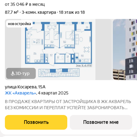
от 35 046 ₽ в месяц
87,7 м²
3-комн. квартира
18 этаж из 18
новостройка
3D-тур
улица Косарева
,
15А
ЖК «Акварель»
, 4 квартал 2025
В ПРОДАЖЕ КВАРТИРЫ ОТ ЗАСТРОЙЩИКА В ЖК АКВАРЕЛЬ
БЕЗ КОМИССИИ И ПЕРЕПЛАТ УCПEЙТЕ ЗAБРОНИPOВАТЬ
КВАРТИРУ ДO ПОBЫШEHИЯ СTАBOK ПO ИПOТЕКЕ! ДОМ
СДАН! Адрес г. Саранск, ул. Косарева, 15а Почему стоит
Позвонить
Позвоните мне
выбрать Развитая инфраструктура школы, детсады,