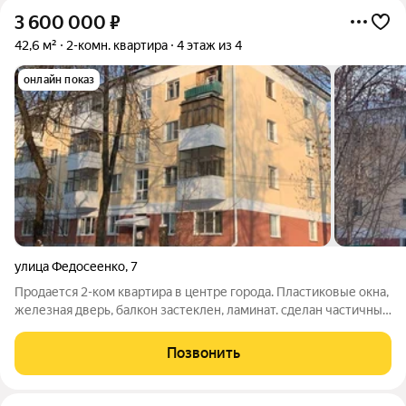
3 600 000
₽
42,6 м²
2-комн. квартира
4 этаж из 4
онлайн показ
улица Федосеенко
,
7
Продается 2-ком квартира в центре города. Пластиковые окна,
железная дверь, балкон застеклен, ламинат. сделан частичный
ремонт. Квартира не угловая. Чистая продажа. Один
собственник. Вся сума в договоре.Быстры выход на сделку. В
Позвонить
шаговой доступности