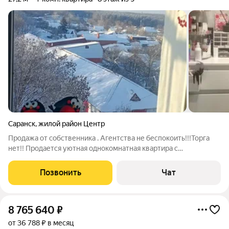
Саранск
,
жилой район Центр
Продажа от собственника . Агентства не беспокоить!!!Торга
нет!! Продается уютная однокомнатная квартира с
компактным балконом на восьмом этаже кирпичного дома
1974 года постройки. Из окон открывается очень красивый вид
Позвонить
Чат
на Ленинский парк (см фото). В
8 765 640
₽
от 36 788 ₽ в месяц