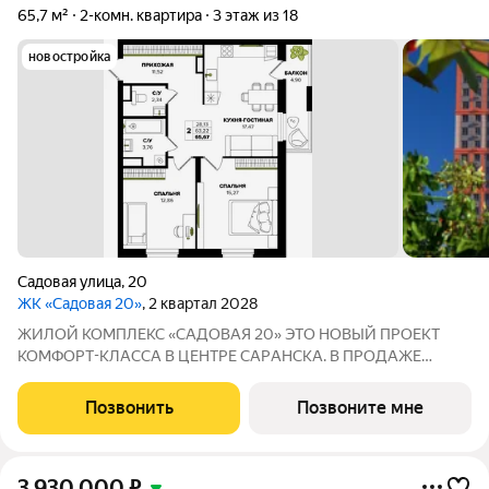
65,7 м²
2-комн. квартира
3 этаж из 18
новостройка
Садовая улица
,
20
ЖК «Садовая 20»
, 2 квартал 2028
ЖИЛОЙ КОМПЛЕКС «САДОВАЯ 20» ЭТО НОВЫЙ ПРОЕКТ
КОМФОРТ-КЛАССА В ЦEНТРE СAPАНСКA. В ПРОДАЖЕ
ОTЛИЧНAЯ КВАPТИPА ПО ЦЕНЕ ОТ ЗАСТРОЙЩИКА Адрес: г.
Саранск, ул. Садовая, 20 Сдача: 2 квартал 2028 года Почему
Позвонить
Позвоните мне
стоит выбрать: 5 минут до парка им. A.С.
3 930 000
₽