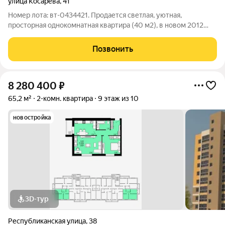
улица Косарева
,
41
Номер лота: вт-0434421. Продается светлая, уютная,
просторная однокомнатная квартира (40 м2), в новом 2012
года постройки, доме. Квартира с ремонтом от застройщика.
Выгодно отличается тем, что лоджия имеет панорамные окна
Позвонить
и из них открывается
8 280 400
₽
65,2 м²
2-комн. квартира
9 этаж из 10
новостройка
3D-тур
Республиканская улица
,
38