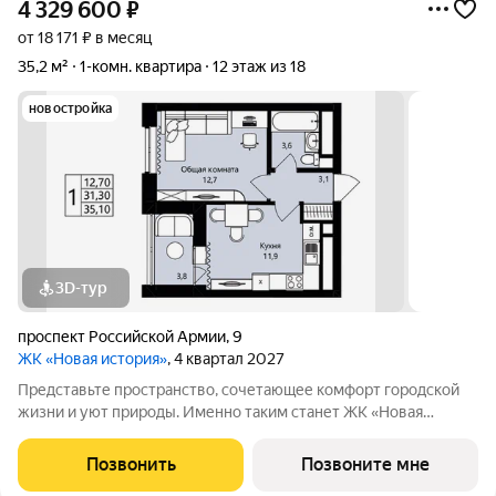
4 329 600
₽
от 18 171 ₽ в месяц
35,2 м²
1-комн. квартира
12 этаж из 18
новостройка
3D-тур
проспект Российской Армии
,
9
ЖК «Новая история»
, 4 квартал 2027
Представьте пространство, сочетающее комфорт городской
жизни и уют природы. Именно таким станет ЖК «Новая
история» в 3-м микрорайоне («Юбилейный») один из
крупнейших проектов в Саранске от надежного застройщика
Позвонить
Позвоните мне
АО "СЗ "МИК".От центра Саранска ЖК