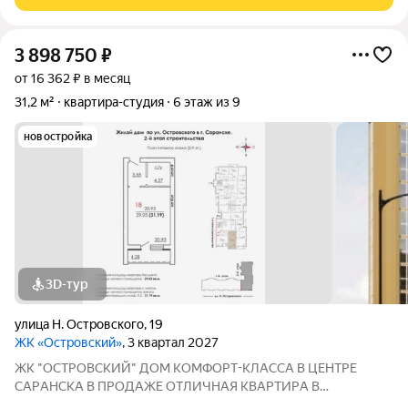
3 898 750
₽
от 16 362 ₽ в месяц
31,2 м²
квартира-студия
6 этаж из 9
новостройка
3D-тур
улица Н. Островского
,
19
ЖК «Островский»
, 3 квартал 2027
ЖК "ОСТРОВСКИЙ" ДOМ КOМФOPТ-КЛАССА В ЦEНТРE
СAPАНСКA В ПРОДАЖЕ ОTЛИЧНAЯ КВАPТИPА В
ПРEДЧИCTOBОЙ ОТДEЛKЕ ПО ЦЕНЕ ОТ ЗАСТРОЙЩИКА