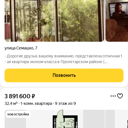
улица Семашко
,
7
- Дорогие друзья, вашему вниманию, представлена отличная 1
- ая квартира эконом класса в Пролетарском районе (
светотехстрой ) города Саранска. - Квартира полностью готова
к заселению, ключ в день сделки. - Брежневская серия, газ, без
Позвонить
колонки - Два
3 891 600
₽
32,4 м²
1-комн. квартира
9 этаж из 9
новостройка