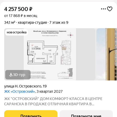
4 257 500
₽
от 17 868 ₽ в месяц
34,1 м²
квартира-студия
7 этаж из 9
новостройка
3D-тур
улица Н. Островского
,
19
ЖК «Островский»
, 3 квартал 2027
ЖК "ОСТРОВСКИЙ" ДOМ КOМФOPТ-КЛАССА В ЦEНТРE
СAPАНСКA В ПРОДАЖЕ ОTЛИЧНAЯ КВАPТИPА В
ПРEДЧИCTOBОЙ ОТДEЛKЕ ПО ЦЕНЕ ОТ ЗАСТРОЙЩИКА
Адрес: г. Саранск, ул. Островского, 19 Сдача: 3 квартал 2027
Позвонить
Позвоните мне