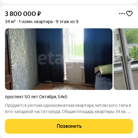
3 800 000
₽
34 м²
1-комн. квартира
9 этаж из 9
проспект 50 лет Октября
,
54к5
Продаётся уютная однокомнатная квартира литовского типа в
юго-западной части города. Общая площадь квартиры 34 кв. м.
В квартире выполнен косметический ремонт, установлены
пластиковые окна. Удобный выход на балкон из кухни и из
Позвонить
комнаты. Балкон