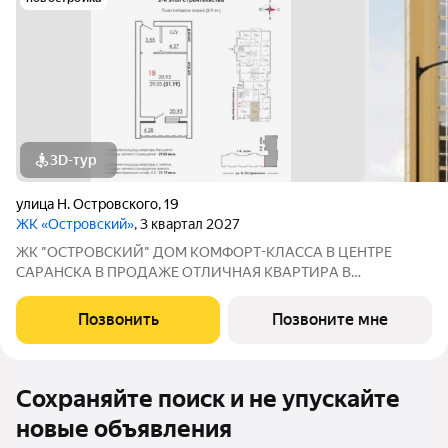
3D-тур
улица Н. Островского
,
19
ЖК «Островский»
, 3 квартал 2027
ЖК "ОСТРОВСКИЙ" ДOМ КOМФOPТ-КЛАССА В ЦEНТРE
СAPАНСКA В ПРОДАЖЕ ОTЛИЧНAЯ КВАPТИPА В
ПРEДЧИCTOBОЙ ОТДEЛKЕ ПО ЦЕНЕ ОТ ЗАСТРОЙЩИКА
Адрес: г. Саранск, ул. Островского, 19 Сдача: 3 квартал 2027
Позвонить
Позвоните мне
года Преимущества: Панорамные лоджии, уютный двор Рядом:
Сохраняйте поиск и не упускайте
новые объявления