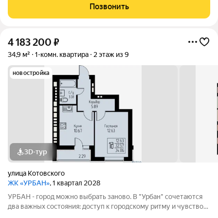
плитка, новая сантехника. кухня и коридор: на полу плитка,
Позвонить
обои, натяжной
4 183 200
₽
34,9 м²
1-комн. квартира
2 этаж из 9
новостройка
3D-тур
улица Котовского
ЖК «УРБАН»
, 1 квартал 2028
УРБАН - город можно выбрать заново. В "Урбан" сочетаются
два важных состояния: доступ к городскому ритму и чувство
защищённого собственного пространства.В течение дня - это