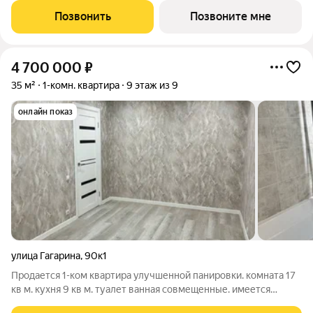
Адрес: г. Саранск, ул. Островского, 19 Сдача: 3 квартал 2027
Позвонить
Позвоните мне
года Преимущества: Панорамные лоджии, уютный двор Рядом:
4 700 000
₽
35 м²
1-комн. квартира
9 этаж из 9
онлайн показ
улица Гагарина
,
90к1
Продается 1-ком квартира улучшенной панировки. комната 17
кв м. кухня 9 кв м. туалет ванная совмещенные. имеется
кладовка. в квартире сделан отличные ремонт. туалет ванная