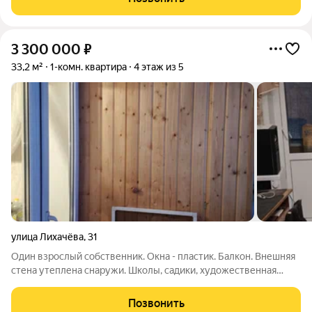
инфраструктуры,
3 300 000
₽
33,2 м²
1-комн. квартира
4 этаж из 5
улица Лихачёва
,
31
Один взрослый собственник. Окна - пластик. Балкон. Внешняя
стена утеплена снаружи. Школы, садики, художественная
школа, остановки, магазины, банк в шаговой доступности.
Убедительная просьба, агентства не беспокоить.
Позвонить