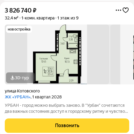
3 826 740
₽
32,4 м²
1-комн. квартира
1 этаж из 9
новостройка
3D-тур
улица Котовского
ЖК «УРБАН»
, 1 квартал 2028
УРБАН - город можно выбрать заново. В "Урбан" сочетаются
два важных состояния: доступ к городскому ритму и чувство
защищённого собственного пространства.В течение дня - это
удобная городская база: понятные маршруты, близость
Позвонить
инфраструктуры,