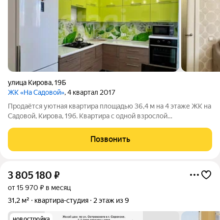
улица Кирова
,
19Б
ЖК «На Садовой»
, 4 квартал 2017
Продаётся уютная квартира площадью 36,4 м на 4 этаже ЖК на
Садовой, Кирова, 19б. Квартира с одной взрослой
собственницей, без ипотеки, готова к проживанию вся мебель
и техника остаются. Площадь кухни 10,9 м. В квартире
Позвонить
линолеум, обои на стенах,
3 805 180
₽
от 15 970 ₽ в месяц
31,2 м²
квартира-студия
2 этаж из 9
новостройка