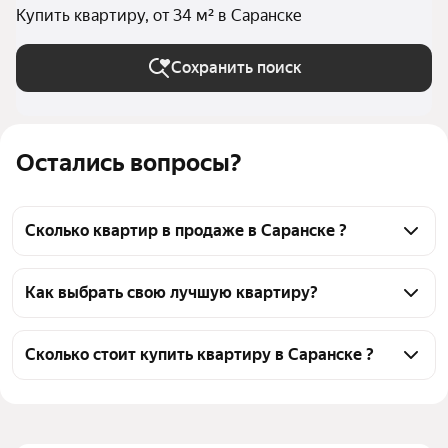
Купить квартиру, от 34 м² в Саранске
Сохранить поиск
Остались вопросы?
Сколько квартир в продаже в Саранске ?
На Яндекс Недвижимости в продаже в Саранске 141 
квартира, из них 1 объявление от собственников, 
Как выбрать свою лучшую квартиру?
133 объявления от агентств, 7 объявлений от 
Чтобы купить квартиру площадью 34 кв.м., 
застройщиков
воспользуйтесь тепловой картой для оценки 
Сколько стоит купить квартиру в Саранске ?
инфраструктуры и транспортной доступности в 
Цена за квадратный метр
60 185 — 191 147 ₽
выбранном районе в Саранске
Площадь
31 — 37 м²
Для легкого выбора подходящей квартиры в 