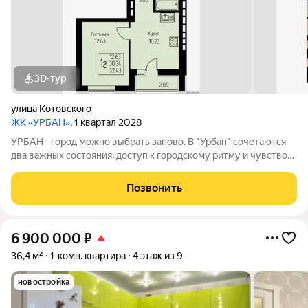
3D-тур
улица Котовского
ЖК «УРБАН»
, 1 квартал 2028
УРБАН - город можно выбрать заново. В "Урбан" сочетаются
два важных состояния: доступ к городскому ритму и чувство
защищённого собственного пространства.В течение дня - это
удобная городская база: понятные маршруты, близость
Позвонить
инфраструктуры,
6 900 000
₽
36,4 м²
1-комн. квартира
4 этаж из 9
новостройка