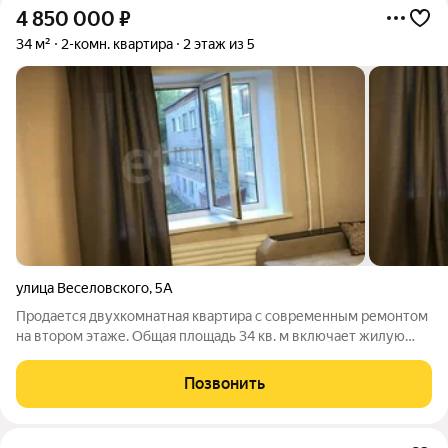
4 850 000
₽
34 м²
2-комн. квартира
2 этаж из 5
улица Веселовского
,
5А
Продается двухкомнатная квартира с современным ремонтом
на втором этаже. Общая площадь 34 кв. м включает жилую
зону 24 кв. м и кухню в 5.1 кв. м. Планировка практична: окна
выходят во двор, санузел совмещенный, отопление
Позвонить
центральное. Сделан ремонт,