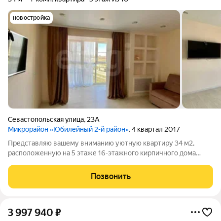
новостройка
Севастопольская улица
,
23А
Микрорайон «Юбилейный 2-й район»
, 4 квартал 2017
Представляю вашему вниманию уютную квартиру 34 м2,
расположенную на 5 этаже 16-этажного кирпичного дома
2019 года постройки. Панорамные окна позволяют наблюдать
за красотой постоянно. Кухня 9 м2. Санузел совмещенный.
Позвонить
Большое количество естественного
3 997 940
₽