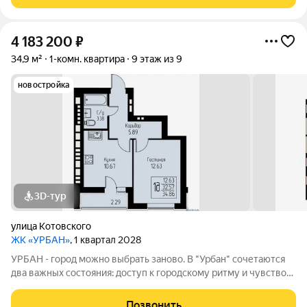
14,8 кв.м. В квартире
4 183 200
₽
34,9 м²
1-комн. квартира
9 этаж из 9
новостройка
3D-тур
улица Котовского
ЖК «УРБАН»
, 1 квартал 2028
УРБАН - город можно выбрать заново. В "Урбан" сочетаются
два важных состояния: доступ к городскому ритму и чувство
защищённого собственного пространства.В течение дня - это
удобная городская база: понятные маршруты, близость
Позвонить