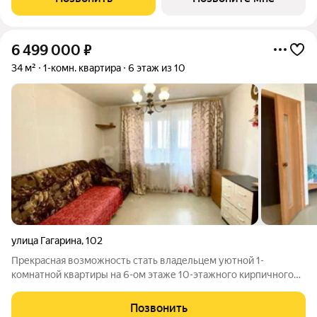
года Преимущества: Панорамные лоджии, уютный двор Рядом:
6 499 000
₽
34 м²
1-комн. квартира
6 этаж из 10
улица Гагарина
,
102
Прекрасная возможность стать владельцем уютной 1-
комнатной квартиры на 6-ом этаже 10-этажного кирпичного
дома! Это светлая, не угловая квартира общей площадью 34
кв.м. (+ 5,3 кв.м. лоджия). Кухня площадью 8,9 кв.м., комната
Позвонить