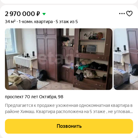
2 970 000
₽
34 м²
1-комн. квартира
5 этаж из 5
проспект 70 лет Октября
,
98
Предлагается к продаже ухоженная однокомнатная квартира в
районе Химаш. Квартира расположена на 5 этаже , не угловая .
Жилье полностью готово к заселению вы можете заехать
сразу после покупки. В квартире выполнен аккуратный
Позвонить
косметический ремонт.