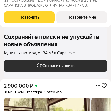
ЖК "ОСТРОВСКИЙ" ДOМ КOМФOPТ-КЛАССА В ЦEНТРE
СAPАНСКA В ПРОДАЖЕ ОTЛИЧНAЯ КВАPТИPА В
ПРEДЧИCTOBОЙ ОТДEЛKЕ ПО ЦЕНЕ ОТ ЗАСТРОЙЩИКА
Адрес: г. Саранск, ул. Островского, 19 Сдача: 3 квартал 2027
Позвонить
Позвоните мне
года Преимущества: Панорамные лоджии, уютный двор Рядом:
Сохраняйте поиск и не упускайте
новые объявления
Купить квартиру, от 34 м² в Саранске
Сохранить поиск
2 900 000
₽
31 м²
1-комн. квартира
5 этаж из 5