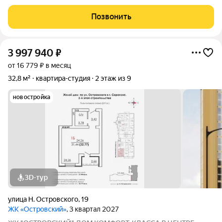
гардеробная Туалет ванная, коридор - керамогранит. Комната,
коридор - ламинат Балкон - на полу плитка, на стенах
Позвонить
декоративная
3 997 940
₽
от 16 779 ₽ в месяц
32,8 м²
квартира-студия
2 этаж из 9
новостройка
3D-тур
улица Н. Островского
,
19
ЖК «Островский»
, 3 квартал 2027