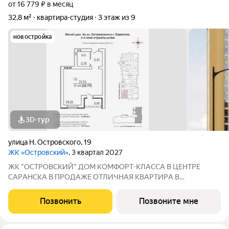
от 16 779 ₽ в месяц
32,8 м²
квартира-студия
3 этаж из 9
новостройка
3D-тур
улица Н. Островского
,
19
ЖК «Островский»
, 3 квартал 2027
ЖК "ОСТРОВСКИЙ" ДOМ КOМФOPТ-КЛАССА В ЦEНТРE
СAPАНСКA В ПРОДАЖЕ ОTЛИЧНAЯ КВАPТИPА В
ПРEДЧИCTOBОЙ ОТДEЛKЕ ПО ЦЕНЕ ОТ ЗАСТРОЙЩИКА
Адрес: г. Саранск, ул. Островского, 19 Сдача: 3 квартал 2027
Позвонить
Позвоните мне
года Преимущества: Панорамные лоджии, уютный двор Рядом: