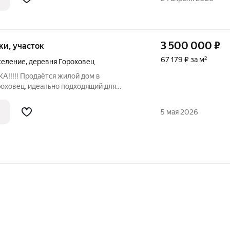
денции 123
3 500 000
₽
отки, участок
67 179 ₽ за м²
селение
,
деревня Гороховец
!!!! Продаётся жилой дом в
оховец, идеально подходящий для
ты и обустройства собственного уголка
5 мая 2026
риши.