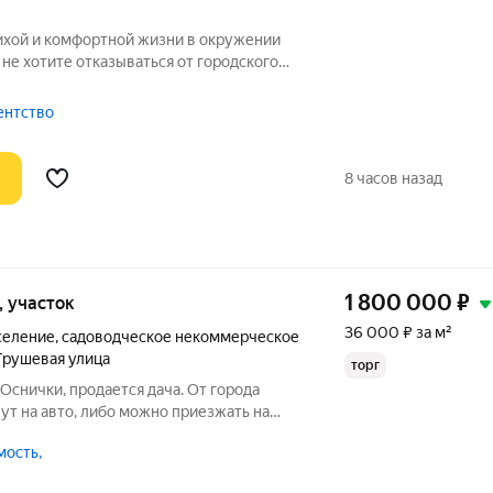
ихой и комфортной жизни в окружении
не хотите отказываться от городского
 то, что вы искали!
 уютный и благоустроенный финский
гентство
8 часов назад
1 800 000
₽
и, участок
36 000 ₽ за м²
селение
,
садоводческое некоммерческое
Грушевая улица
торг
Оснички, продается дача. От города
т на авто, либо можно приезжать на
 соток земли построен дом, баня,
ость,
плица. Дом кирпичный стоит на
в