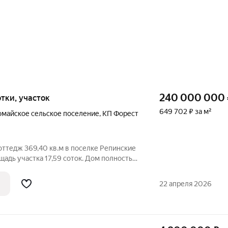
240 000 000
сотки, участок
649 702 ₽ за м²
майское сельское поселение
,
КП Форест
ттедж 369,40 кв.м в поселке Репинские
ощадь участка 17,59 соток. Дом полностью
и для семьи с детьми. В доме есть
енной террасой и гардеробной, кабинет,
22 апреля 2026