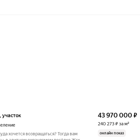
43 970 000
₽
к, участок
240 273 ₽ за м²
селение
онлайн показ
куда хочется возвращаться? Тогда вам