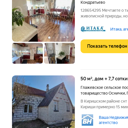
Кондратьево
128654295 Мечтаете о т
живописной природы, но 
комфорта? Тогда наше предложение именно
Предлагается к продаже
Итака, а
жилой дом около
+
9
Показать телефон
50 м², дом + 7,7 сотк
Глажевское сельское по
товарищество Оснички
,
В Киришском районе снт 
Кириши примерно 15 мину
автобусе. На участке 7.7
Ваша Недвижим
хоз.постройки, новая те
агентство
ленточном фундаменте 