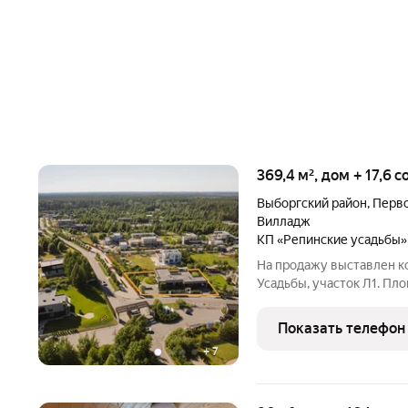
369,4 м², дом + 17,6 
Выборгский район
,
Перво
Вилладж
КП «Репинские усадьбы»
На продажу выставлен ко
Усадьбы, участок Л1. Пл
готов к комфортной жизн
мастер-спальня с собств
Показать телефон
+
7