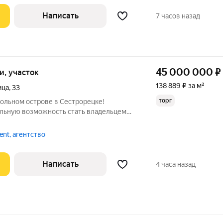
Написать
7 часов назад
45 000 000
₽
ки, участок
138 889 ₽ за м²
ица
,
33
торг
гольном острове в Сестрорецке!
льную возможность стать владельцем
го дома в одном из самых живописных
ent, агентство
Написать
4 часа назад