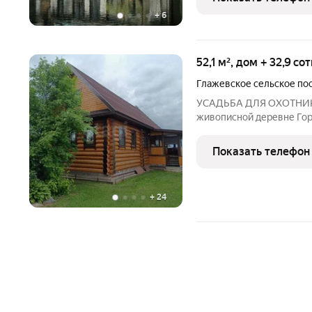
лота 10 на примере рези
+
6
52,1 м², дом + 32,9 с
Глажевское сельское по
УСАДЬБА ДЛЯ ОХОТНИКА!
живописной деревне Гор
отдыха от городской суе
природы! Расположение: деревня расположена всего в 40
Показать телефон
километрах от города Ки
+
24