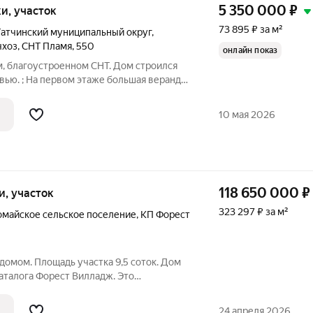
5 350 000
₽
тки, участок
73 895 ₽ за м²
Гатчинский муниципальный округ
,
чхоз
,
СНТ Пламя
,
550
онлайн показ
, благоустроенном СНТ. Дом строился
вью. ; На первом этаже большая веранда
ебелью и техникой, гостиная и маленькая
ведёт деревянная винтовая лестница.
10 мая 2026
118 650 000
₽
ки, участок
323 297 ₽ за м²
майское сельское поселение
,
КП Форест
домом. Площадь участка 9,5 соток. Дом
каталога Форест Вилладж. Это
 лот площадью 367 кв.м,
ально для второй очереди. Стоимость
24 апреля 2026