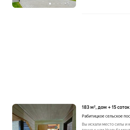
+
5
183 м², дом + 15 сото
Рабитицкое сельское по
Bы искали место силы и 