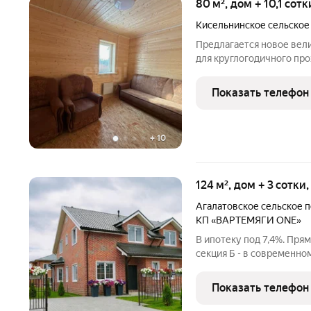
80 м², дом + 10,1 сот
Кисельнинское сельское
Предлагается новое вел
для круглогодичного про
соток), на котором такж
потолок 150).Это идеальн
Показать телефон
комфорт,
+
10
124 м², дом + 3 сотки
Агалатовское сельское 
КП «ВАРТЕМЯГИ ONE»
В ипотеку под 7,4%. Прям
секция Б - в современно
Купить дом. НАШИ ГЛАВНЫЕ ПРЕИМУЩЕСТВА: - Единый
архитектурный стиль Единый стиль фасадов, дорог, тротуаров,
Показать телефон
освещения и придомовы