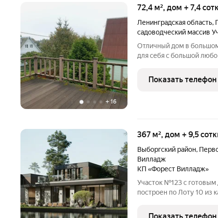
72,4 м², дом + 7,4 со
Ленинградская область
,
садоводческий массив У
Отличный дом в большом
для себя с большой любо
13.4 м2, кухня с новой м
спальня.На второй этаж 
Показать телефон
Две
+
16
367 м², дом + 9,5 сот
Выборгский район
,
Перво
Вилладж
КП «Форест Вилладж»
Участок №123 с готовым 
построен по Лоту 10 из 
просторный двухэтажный
спроектированный специ
Показать телефон