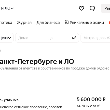
 и ЛО
Ра
потека
Журнал
Для бизнеса
Уникальные акции
–
Цена
м²
й
Санкт-Петербурге и ЛО
объявлений от агентств и собственников по продаже домов рядом с
5 600 000
₽
ок, участок
66 906 ₽ за м²
нёвское сельское поселение
,
посёлок