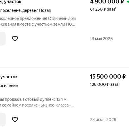
4 900 000
₽
ки, участок
61 250 ₽ за м²
 поселение
,
деревня Новая
иколепное предложение! Отличный дом
живания вместе с участком земли (10
е теплица. Дом утеплен (стены 200,
ое место для тех, кто ищет уют и
13 мая 2026
15 500 000
₽
, участок
125 000 ₽ за м²
поселение
ая продажа. Готовый дуплекс 124 м,
м семейном поселке «Бизнес-Класса».
23 июля 2026
х