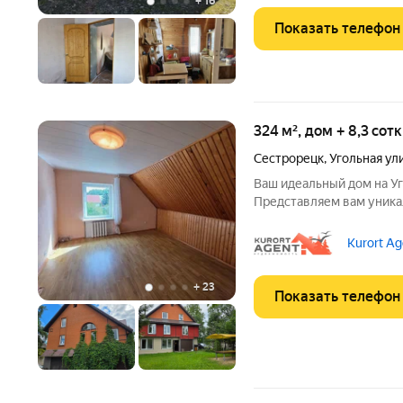
+
16
Показать телефон
324 м², дом + 8,3 сот
Сестрорецк
,
Угольная ул
Ваш идеальный дом на У
Представляем вам уника
прекрасного трехэтажно
районов Сестрорецка Угольном острове. Это место сочетает в
Kurort Ag
себе комфорт
+
23
Показать телефон