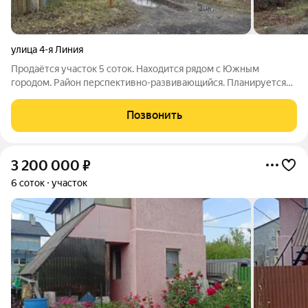
улица 4-я Линия
Продаётся участок 5 соток. Находится рядом с Южным
городом. Район перспективно-развивающийся. Планируется
газификация. Дороги зимой чистят. Участок правильной
формы, чистый, без зарослей, земля плодородная. Адрес: г.
Позвонить
Самара, Куйбышевский р-н, КЗРМК,
3 200 000
₽
6 соток
участок