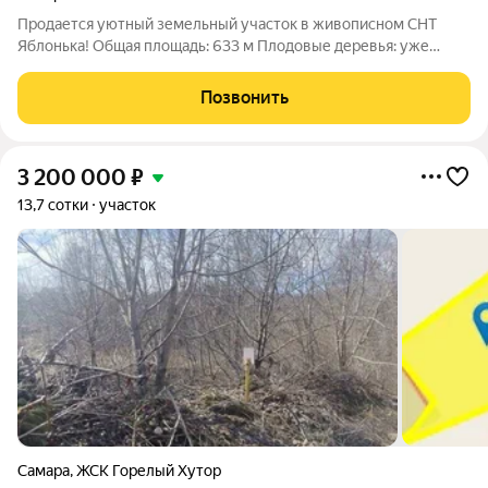
Продается уютный земельный участок в живописном СНТ
Яблонька! Общая площадь: 633 м Плодовые деревья: уже
растут на участке, создавая атмосферу уюта и свежести.
Собственник: 1, что обеспечит прозрачность сделки. Колодец:
Позвонить
на территории идеальное
3 200 000
₽
13,7 сотки
участок
Самара
,
ЖСК Горелый Хутор