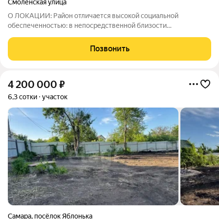
Смоленская улица
О ЛОКАЦИИ: Район отличается высокой социальной
обеспеченностью: в непосредственной близости
расположены детские сады, школы, лицей, педагогический
университет и СГЭУ, что делает участок особенно
Позвонить
привлекательным для семей с детьми. Торговый центр
4 200 000
₽
6,3 сотки
участок
Самара
,
посёлок Яблонька