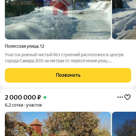
Полесская улица
,
12
Участок ровный чистый без строений расположен в центре
города Самара.300-ах метрах от пересечения улиц-
промышленности и структурной!напротив "газпрома" по
свидетельству-501,6 кв.м.под ИЖС+на 300 кв.м сделана схема
Позвонить
на перераспределения для дальнейшего
2 000 000
₽
6,2 сотки
участок