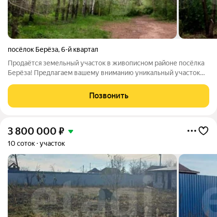
посёлок Берёза
,
6-й квартал
Продаётся земельный участок в живописном районе посёлка
Берёза! Предлагаем вашему вниманию уникальный участок
площадью 10 соток с кадастровым номером
63:01:0351003:1272. Этот земельный участок идеально
Позвонить
подходит для строительства вашего дома!
3 800 000
₽
10 соток
участок