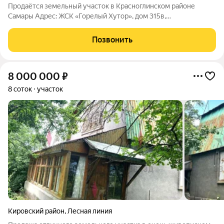
Продаётся земельный участок в Красноглинском районе
Самары Адрес: ЖСК «Горелый Хутор», дом 315в,
Красноглинский район, Самара. Основные характеристики:
Размер участка: 30 41 м. Площадь: 13,7 соток. Форма владения:
Позвонить
частная. Категория земель: земли
8 000 000
₽
8 соток
участок
Кировский район
,
Лесная линия