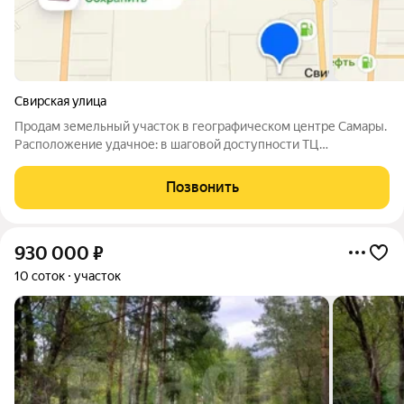
Свирская улица
Продам земельный участок в географическом центре Самары.
Расположение удачное: в шаговой доступности ТЦ
«Космопорт», детский сад, школа. Район тихий, спокойный,
дорога к участку укатанный грунт, проезд по улицам Свирской,
Позвонить
с выездом на Гастелло,
930 000
₽
10 соток
участок