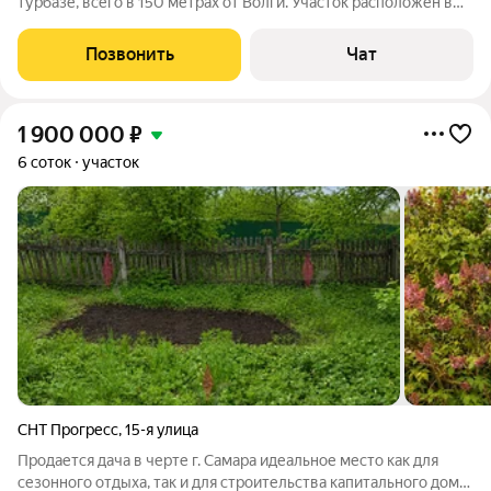
турбазе, всего в 150 метрах от Волги. Участок расположен в
окружении леса, с красивым видом на озеро отличное место
как для отдыха, так и для реализации коммерческого проекта.
Позвонить
Чат
Категория земли
1 900 000
₽
6 соток
участок
СНТ Прогресс
,
15-я улица
Продается дача в черте г. Самара идеальное место как для
сезонного отдыха, так и для строительства капитального дома.