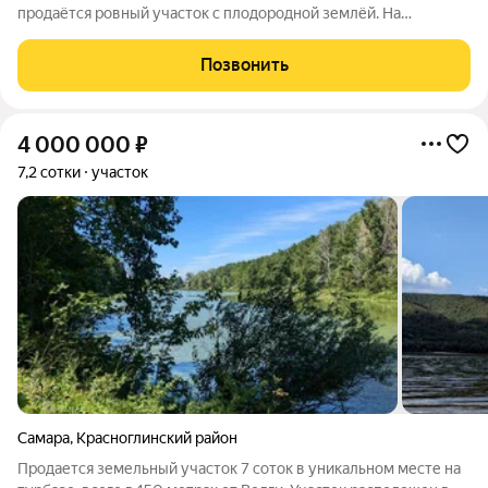
продаётся ровный участок с плодородной землёй. На
территории уже растут плодовые деревья и кустарники, есть
дачный домик с беседкой (строения не оформлены). Свет
Позвонить
подведён, вода для полива имеется.
4 000 000
₽
7,2 сотки
участок
Самара
,
Красноглинский район
Продается земельный участок 7 соток в уникальном месте на