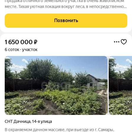
Продажа отличного земельного участка в очень живописном
месте. Тихая уютная локация вокруг леса, в непосредственной
близости от города! Участок ровной прямоугольной формы. На
территории расположено жилое строение 67,8 кв.м. Удобные
Позвонить
подъездные пути.
1 650 000
₽
6 соток
участок
СНТ Дачница
,
14-я улица
В охраняемом дачном массиве, при выезде из г. Самары,