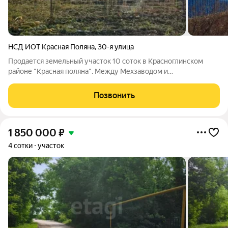
НСД ИОТ Красная Поляна
,
30-я улица
Продается земельный участок 10 соток в Красноглинском
районе "Красная поляна". Между Мехзаводом и
Управленческим. Земли населенных пунктов СНТ. Участок
прямой, ровный. По периметру забор из профлиста. На
Позвонить
территории есть два хозблока из газоблоков и
1 850 000
₽
4 сотки
участок