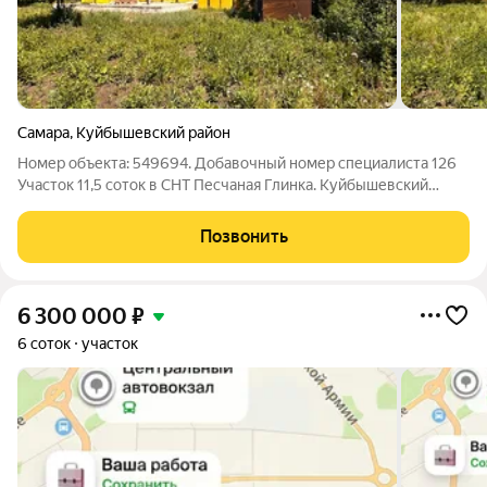
Самара
,
Куйбышевский район
Номер объекта: 549694. Добавочный номер специалиста 126
Участок 11,5 соток в СНТ Песчаная Глинка. Куйбышевский
район. Черта города, напротив ТЦ Амбар. До а/с Аврора 15
минут. Участок ровный, прямоугольной формы, РАЗМЕЖЕВАН.
Позвонить
Категория земель: земли
6 300 000
₽
6 соток
участок