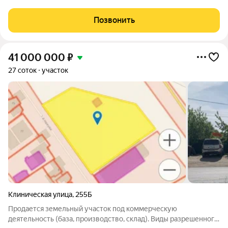
На участке есть деревянный дачный дом. Электричество
заведено, газ проходит прямо по границе участка. 20 км от
Позвонить
центра города по
41 000 000
₽
27 соток
участок
Клиническая улица
,
255Б
Продается земельный участок под коммерческую
деятельность (база, производство, склад). Виды разрешенного