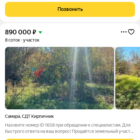
использования: производственная деятельность, энергетика,
склады, складские площадки. Первая линия по ул.
Позвонить
Клинической. - электричество 100 Квт.
890 000
₽
8 соток
участок
Самара
,
СДТ Кирпичник
Назовите номер ID 1658 при обращении к специалистам. Для
быстрого ответа на ваш вопрос! Продаётся земельный участок
в Куйбышевском районе Самары, СДТ «Кирпичник»