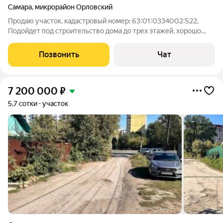
Самара
,
микрорайон Орловский
Продаю участок, кадастровый номер: 63:01:0334002:522,
Подойдет под строительство дома до трех этажей, хорошо
граничит с Орловым оврагом и фактически относится к СДТ
Рассвет. Участок чистый без ненужных построек,
Позвонить
Чат
прямоугольной формы 3515м, ровное
7 200 000
₽
5,7 сотки
участок