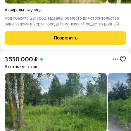
Акварельная улица
Код объекта: 2217863. Идеальное место для строительства
вашего дома в черте города Раменское! Продается ровный,
сухой участок 7 соток (ИЖС) на ул. Акварельная. Земля
полностью готова к строительству: никаких скрытых проблем,
Позвонить
юридически чистый объект
3 550 000
₽
6 соток
участок