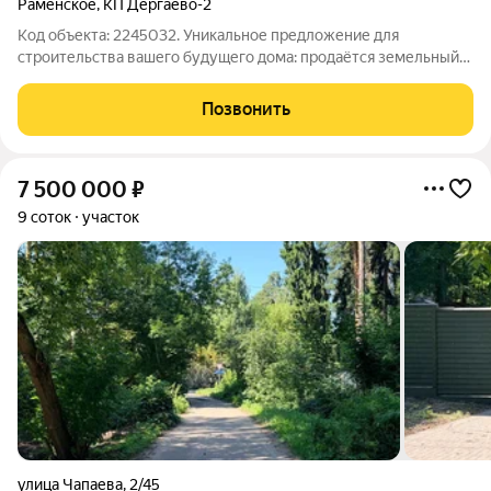
Раменское
,
КП Дергаево-2
Код объекта: 2245032. Уникальное предложение для
строительства вашего будущего дома: продаётся земельный
участок в коттеджном посёлке «Дергаево-2» ул. Суворова в г.
Раменское. Площадь 7,1 соток. Кадастровый номер:
Позвонить
50:23:0020275:5134 Подъезд к участку
7 500 000
₽
9 соток
участок
улица Чапаева
,
2/45