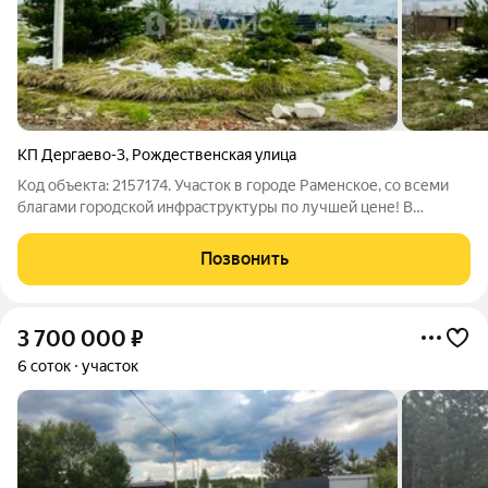
КП Дергаево-3
,
Рождественская улица
Код объекта: 2157174. Участок в городе Раменское, со всеми
благами городской инфраструктуры по лучшей цене! В
продаже отличный угловой участок площадью 6,14 соток в КП
Дергаево-3, ул. Рождественская. - ИЖС - Ровный, не
Позвонить
подтопляемый, высокий,
3 700 000
₽
6 соток
участок