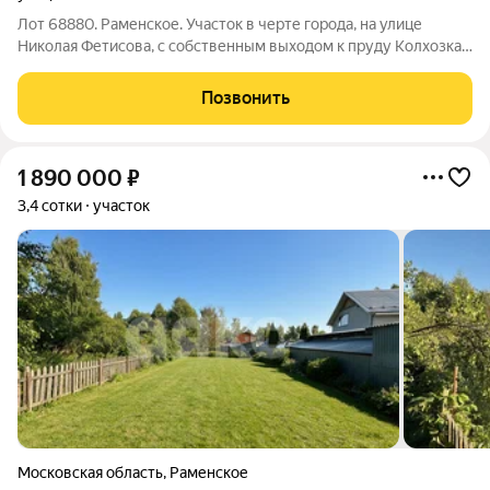
Лот 68880. Раменское. Участок в черте города, на улице
Николая Фетисова, с собственным выходом к пруду Колхозка.
Участок 10 соток, возможно увеличение участка на 2-3 сотки.
под ИЖC. Уровень участка поднят на 1 м, получены все
Позвонить
необходимые документы и
1 890 000
₽
3,4 сотки
участок
Московская область
,
Раменское