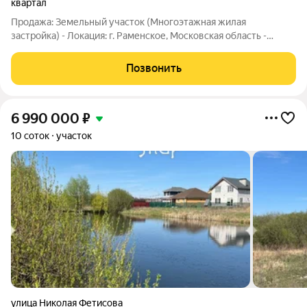
квартал
Продажа: Земельный участок (Многоэтажная жилая
застройка) - Локация: г. Раменское, Московская область -
Общая площадь: 1,53 Га (15 553 кв.м) - ВРИ: Под многоэтажное
жилищное строительство - Проектная мощность:
Позвонить
Возможность построить до 28 000 кв.м
6 990 000
₽
10 соток
участок
улица Николая Фетисова