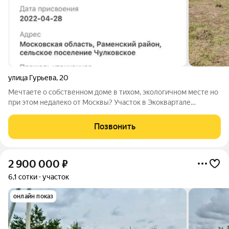
улица Гурьева
,
20
Мечтаете о собственном доме в тихом, экологичном месте но
при этом недалеко от Москвы? Участок в Экоквартале
«Раздолье» отличный вариант для строительства дома под
ПМЖ или для уютного загородного коттеджа. Продаётся
Позвонить
земельный участок в ЭкоКвартале
2 900 000
₽
6,1 сотки
участок
онлайн показ