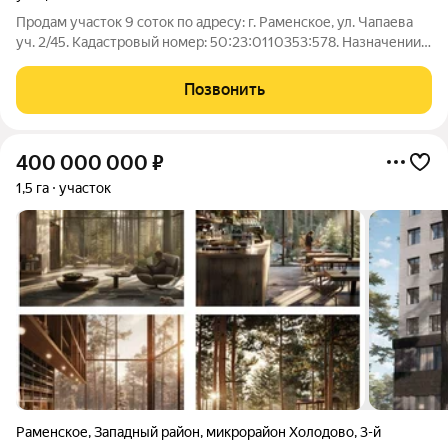
Продам участок 9 соток по адресу: г. Раменское, ул. Чапаева
уч. 2/45. Кадастровый номер: 50:23:0110353:578. Назначении
земли: земли населённых пунктов для ИЖС (прописка).
Участок не угловой, 2-ая линия от дороги, подъезд
Позвонить
асфальтированный. Участок
400 000 000
₽
1,5 га
участок
Раменское
,
Западный район
,
микрорайон Холодово
,
3-й