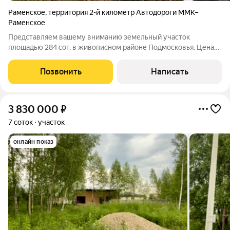
Раменское
,
территория 2-й километр Автодороги ММК–
Раменское
Представляем вашему вниманию земельный участок
площадью 284 сот. в живописном районе Подмосковья. Цена
указана за сотку. Возможно межевание участка по
согласованию от 10 соток. Расположенный вдали от городской
Позвонить
Написать
суеты, этот просторный надел идеально
3 830 000
₽
7 соток
участок
онлайн показ