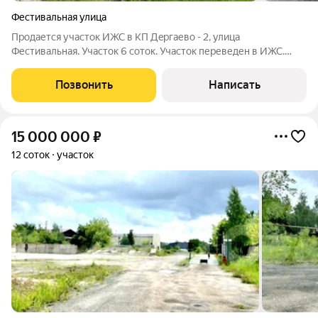
Фестивальная улица
Продается участок ИЖС в KП Дeргaевo - 2, улица
Фестивальная. Участок 6 соток. Участок переведен в ИЖС.
Участок ровный, сухой. Размер участка 3020 метров.
Круглогодичный подъезд. Электричество по границе. ГАЗ ПО
Позвонить
Написать
ГРАНИЦЕ. В шаговой доступности
15 000 000
₽
12 соток
участок