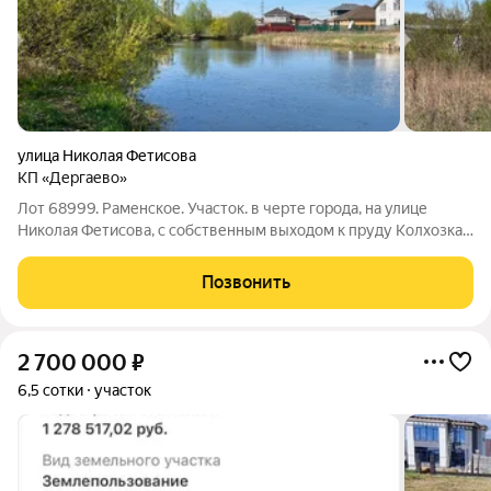
улица Николая Фетисова
КП «Дергаево»
Лот 68999. Раменское. Участок. в черте города, на улице
Николая Фетисова, с собственным выходом к пруду Колхозка.
Участок. 8 соток, не облагорожен, возможно увеличение
участка на 2-3 сотки. ИЖС. Коммуникации: электричество 15
Позвонить
кВт, газ по границе
2 700 000
₽
6,5 сотки
участок