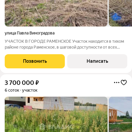
улица Павла Виноградова
УЧАСТОК В ГОРОДЕ РАМЕНСКОЕ Участок находится в тихом
районе города Раменское, в шаговой доступности от всех
необходимых объектов: - школа №35, школа №23; - детские
сады; - спортивный центр "Ника" - сетевые магазины, салоны,
Позвонить
Написать
кафе. Транспортная
3 700 000
₽
6 соток
участок