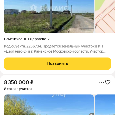
Раменское
,
КП Дергаево-2
Код объекта: 2236734. Продаётся земельный участок в КП
«Дергаево-2» в г. Раменское Московской области. Участок
расположен между центральными улицами Суворова и
Медовая, его площадь составляет 7,95 соток. Удобный проезд к
Позвонить
участку в любое время года.
8 350 000
₽
8 соток
участок