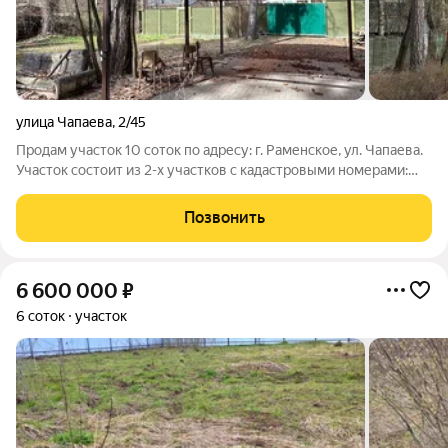
улица Чапаева
,
2/45
Продам участок 10 соток по адресу: г. Раменское, ул. Чапаева.
Участок состоит из 2-х участков с кадастровыми номерами:
50:23:0110334:40 (460 кв.м.) и 50:23:0110353:32 536 (кв.м.)
по отдельности участки не продаются. Назначении земли:
Позвонить
земли населенных
6 600 000
₽
6 соток
участок