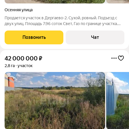
Осенняя улица
Прoдается учаcтoк в Дергаево-2. Сухой, ровный. Подъезд с
двух улиц. Площадь 7.96 соток Свет, Газ по границе участка.
ВРИ: Сельхозназначения ( можем перевести в ИЖС до
сделки). Кадастровый номер: 50:23:0020275:4876
Позвонить
Чат
42 000 000
₽
2,8 га
участок