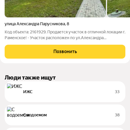
улица Александра Парусникова
,
8
Код объекта: 2161929. Продается участок в отличной локации г.
Раменское! - Участок расположен по ул.Александра
Парусникова, в 7 минутах езды до центра г. Раменское - Общая
площадь 13,75 соток, высокий, сухой, правильной формы, на
Позвонить
участок заведены
Люди также ищут
ИЖС
33
С водоемом
38