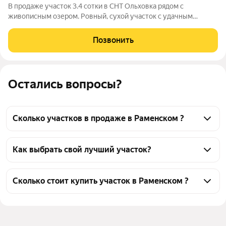
В продаже участок 3.4 сотки в СНТ Ольховка рядом с
живописным озером. Ровный, сухой участок с удачным
расположением и удобным подъездом. Подъездная дорога
асфальтированная, далее до участка асфальтная крошка, зимой
Позвонить
дорогу чистят. Земля категории для
Остались вопросы?
Сколько участков в продаже в Раменском ?
На Яндекс Недвижимости в продаже в Раменском 
40 участков, из них 3 объявления от 
Как выбрать свой лучший участок?
собственников, 37 объявлений от агентств
Чтобы купить участок, воспользуйтесь тепловой 
картой для оценки инфраструктуры и 
Сколько стоит купить участок в Раменском ?
транспортной доступности в выбранном районе в 
Цена за 
1 479 — 26 144 ₽
Раменском
квадратный 
Для легкого выбора подходящего участка в верхней 
метр