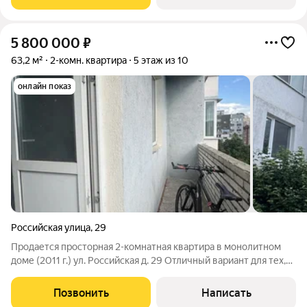
5 800 000
₽
63,2 м²
2-комн. квартира
5 этаж из 10
онлайн показ
Российская улица
,
29
Продается просторная 2-комнатная квартира в монолитном
доме (2011 г.) ул. Российская д. 29 Отличный вариант для тех,
кто ищет готовое жилье в тихом, но развитом районе.
Квартира светлая, с высокими потолками и удобной
Позвонить
Написать
планировкой. Бонус к