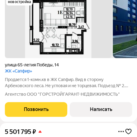
новостройка
улица 65-летия Победы
,
14
ЖК «Сапфир»
Продается 1-комн.кв в ЖК Сапфир. Вид в сторону
Арбековского леса. Не угловая и не торцевая. Подъезд № 2.
Дом сдан 27.11.2025г. Подходит под семейную и айти ипотеки,
Агентство ООО "ГОРСТРОЙГАРАНТ-НЕДВИЖИМОСТЬ"
а также базовые ипотеки (есть программы со сниженными
ставками). Звоните,
Позвонить
Написать
5 501 795
₽