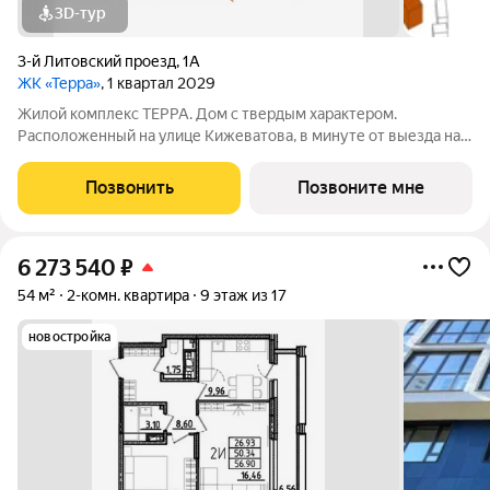
3D-тур
3-й Литовский проезд
,
1А
ЖК «Терра»
, 1 квартал 2029
Жилой комплекс ТЕРРА. Дом с твердым характером.
Расположенный на улице Кижеватова, в минуте от выезда на
Окружную, ТЕРРА открыт городу и жизни. Отсюда одинаково
легко добраться до зелёного массива Западной поляны и
Позвонить
Позвоните мне
отправиться на деловую встречу в
6 273 540
₽
54 м²
2-комн. квартира
9 этаж из 17
новостройка