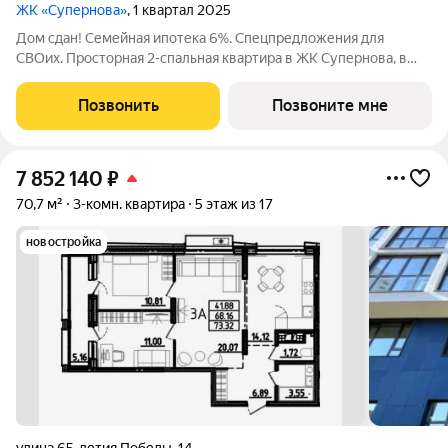
ЖК «Супернова»
, 1 квартал 2025
Дом сдан! Семейная ипотека 6%. Спецпредложения для
СВОих. Просторная 2-спальная квартира в ЖК Супернова, в
динамичном центре Ближнего Арбеково. У вас уже есть все,
что нужно для счастливой семейной жизни: Две отдельные
Позвонить
Позвоните мне
спальни: для родителей и
7 852 140
₽
70,7 м²
3-комн. квартира
5 этаж из 17
новостройка