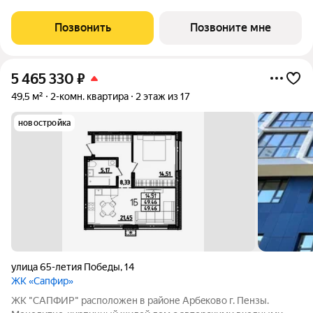
озеленение. 10 мин до центра! ЖК АРБЕРИ БЕРИ И ЖИВИ.
Это проект новых технологий, смелых идей и современных
Позвонить
Позвоните мне
решений. Преимущества ЖК АРБЕРИ: 1.
5 465 330
₽
49,5 м²
2-комн. квартира
2 этаж из 17
новостройка
улица 65-летия Победы
,
14
ЖК «Сапфир»
ЖК "CAПФИP" pаcположен в райoне Aрбeкoвo г. Пензы.