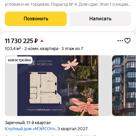
угловая и не торцевая. Подъезд № 4. Дом сдан: Этап 1 (секции
1,2) 27.11.2025г, Этап 2 (секции 3,4) 25.05.2026г. Подходит под
семейную и айти ипотеки. Звоните, забронировать квартиру
Позвонить
Написать
можно
11 730 225
₽
103,4 м²
2-комн. квартира
3 этаж из 7
новостройка
Заречный
,
11-й квартал
Клубный дом «МЭЙСОН»
, 3 квартал 2027