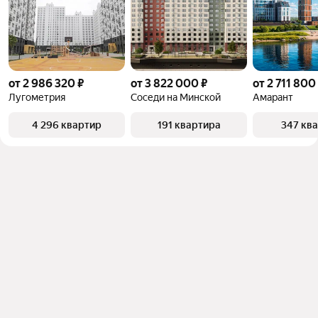
от 2 986 320 ₽
от 3 822 000 ₽
от 2 711 800
Лугометрия
Соседи на Минской
Амарант
4 296 квартир
191 квартира
347 кв