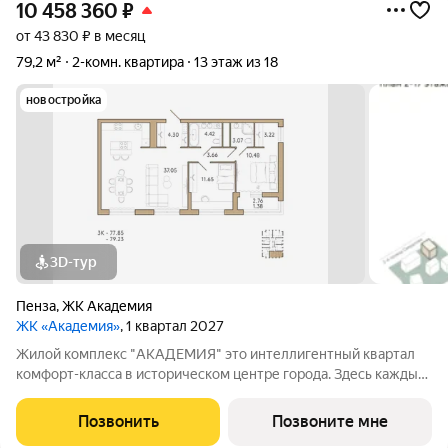
10 458 360
₽
от 43 830 ₽ в месяц
79,2 м²
2-комн. квартира
13 этаж из 18
новостройка
3D-тур
Пенза
,
ЖК Академия
ЖК «Академия»
, 1 квартал 2027
Жилой комплекс "АКАДЕМИЯ" это интеллигентный квартал
комфорт-класса в историческом центре города. Здесь каждый
может почувствовать энергетику исторического центра в
оправе высоких стандартов комфортного жилья. Окружение
Позвонить
Позвоните мне
жилого комплекса: 1. Спасский