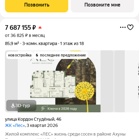
своей архитектурой Клинкерная плитка и композитные панели
Позвонить
Позвоните мне
в фасадах Благоустройство с
7 687 155
₽
от 36 825 ₽ в месяц
85,9 м²
3-комн. квартира
1 этаж из 18
новостройка
последнее предложение
3D-тур
улица Кордон Студёный
,
46
ЖК «Лес»
, 3 квартал 2026
Жилой комплекс «ЛЕС» жизнь среди сосен в районе Ахуны