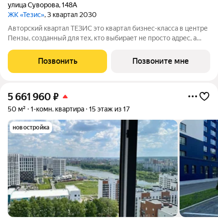
улица Суворова
,
148А
ЖК «Тезис»
, 3 квартал 2030
Авторский квартал ТЕЗИС это квартал бизнес-класса в центре
Пензы, созданный для тех, кто выбирает не просто адрес, а
образ жизни. Здесь современная архитектура, эстетика
минимализма и высокий уровень повседневного комфорта
Позвонить
Позвоните мне
объединяются в
5 661 960
₽
50 м²
1-комн. квартира
15 этаж из 17
новостройка