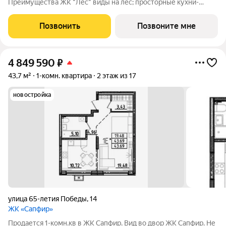
Преимущества ЖК "Лес" виды на лес; просторные кухни-
гостиные; мастер-спальни; закрытые и летние лоджии;
отдельные лоты с высотой потолков до 3,3 м. Для жителей
Позвонить
Позвоните мне
предусмотрено: подземный и
4 849 590
₽
43,7 м²
1-комн. квартира
2 этаж из 17
новостройка
улица 65-летия Победы
,
14
ЖК «Сапфир»
Продается 1-комн.кв в ЖК Сапфир. Вид во двор ЖК Сапфир. Не