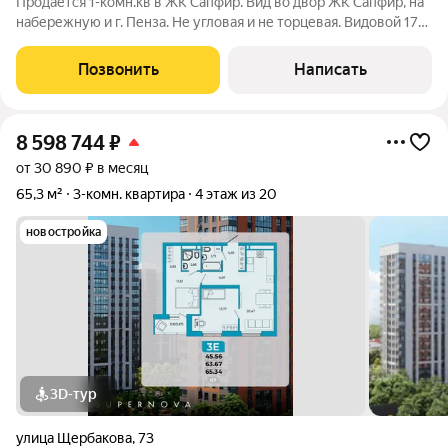
Продается 1-комн.кв в ЖК Сапфир. Вид во двор ЖК Сапфир, на
набережную и г. Пенза. Не угловая и не торцевая. Видовой 17
этаж. Дом сдан: Этап 1 (секции 1,2) ЖК Сапфир 27.11.2025г.,
Этап 2 (секции 3,4) 25.05.2026г. Подходит только под базовую
Позвонить
Написать
ипотеку
8 598 744
₽
от 30 890 ₽ в месяц
65,3 м²
3-комн. квартира
4 этаж из 20
новостройка
3D-тур
улица Щербакова
,
73