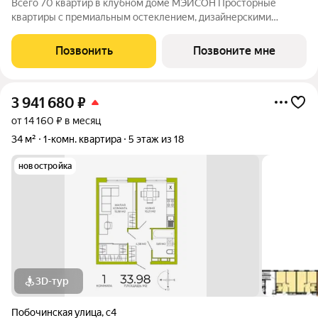
Всего 70 квартир в клубном доме МЭЙСОН Просторные
квартиры с премиальным остеклением, дизайнерскими
входными дверьми и потолками до 3,6м! Преимущества
клубного дома: Закрытая территория с охраной 24/7,
Позвонить
Позвоните мне
круглосуточное видеонаблюдение Высота окон от
3 941 680
₽
от 14 160 ₽ в месяц
34 м²
1-комн. квартира
5 этаж из 18
новостройка
3D-тур
Побочинская улица
,
с4