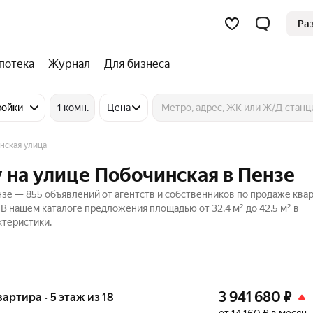
Ра
потека
Журнал
Для бизнеса
ройки
1 комн.
Цена
нская улица
 на улице Побочинская в Пензе
зе — 855 объявлений от агентств и собственников по продаже квар
 В нашем каталоге предложения площадью от 32,4 м² до 42,5 м² в
ктеристики.
3 941 680
₽
вартира · 5 этаж из 18