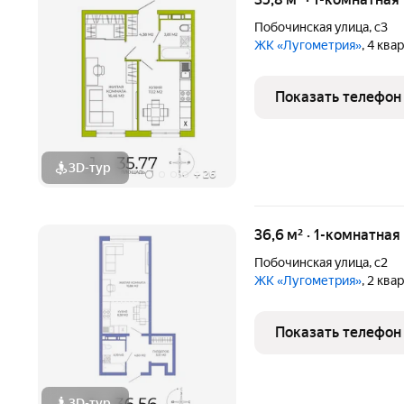
Побочинская улица
,
с3
ЖК «Лугометрия»
, 4 ква
Показать телефон
3D-тур
+
26
36,6 м² · 1-комнатная
Побочинская улица
,
с2
ЖК «Лугометрия»
, 2 ква
Показать телефон
3D-тур