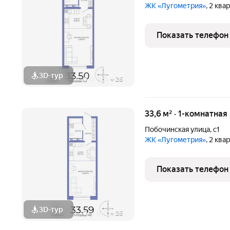
ЖК «Лугометрия»
, 2 ква
Показать телефон
3D-тур
+
26
33,6 м² · 1-комнатная
Побочинская улица
,
с1
ЖК «Лугометрия»
, 2 ква
Показать телефон
3D-тур
+
26