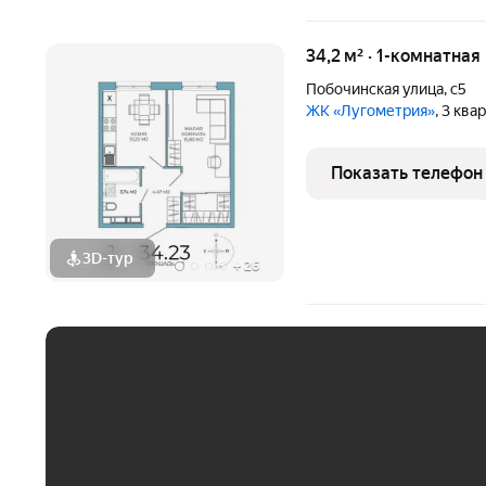
34,2 м² · 1-комнатная
Побочинская улица
,
с5
ЖК «Лугометрия»
, 3 ква
Показать телефон
3D-тур
+
26
ЕЖЕМЕСЯЧНЫЙ ПЛАТЁ