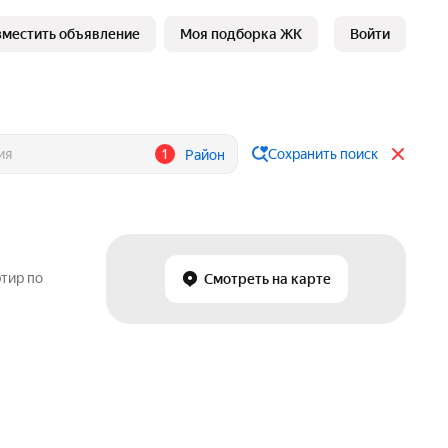
зместить объявление
Моя подборка ЖК
Войти
1
Сохранить поиск
Район
тир по
Смотреть на карте