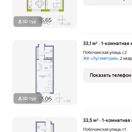
3D-тур
+
26
33,1 м² · 1-комнатная
Побочинская улица
,
с2
ЖК «Лугометрия»
, 2 ква
Показать телефон
3D-тур
+
26
33,5 м² · 1-комнатная
Побочинская улица
,
с1