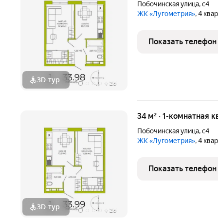
Побочинская улица
,
с4
ЖК «Лугометрия»
, 4 ква
Показать телефон
3D-тур
+
26
34 м² · 1-комнатная к
Побочинская улица
,
с4
ЖК «Лугометрия»
, 4 ква
Показать телефон
3D-тур
+
26