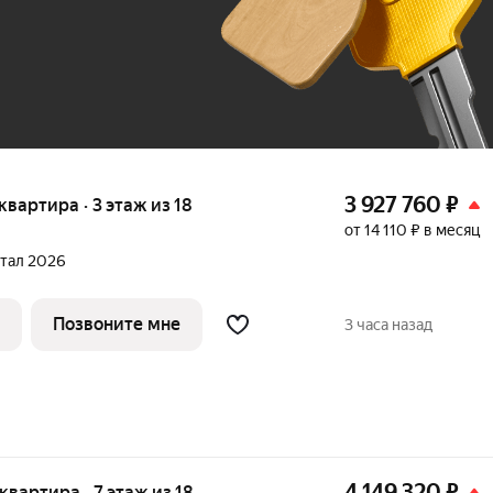
До 100 тыс. ₽
3 927 760
₽
 квартира · 3 этаж из 18
от 14 110 ₽ в месяц
ртал 2026
Позвоните мне
3 часа назад
4 149 320
₽
 квартира · 7 этаж из 18