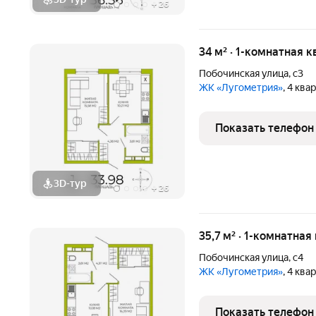
+
26
34 м² · 1-комнатная к
Побочинская улица
,
с3
ЖК «Лугометрия»
, 4 ква
Показать телефон
3D-тур
+
26
35,7 м² · 1-комнатная
Побочинская улица
,
с4
ЖК «Лугометрия»
, 4 ква
Показать телефон