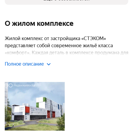
О жилом комплексе
Жилой комплекс от застройщика «СТЭКОМ»
представляет собой современное жильё класса
«комфорт». Каждая деталь в комплексе продумана для
удобства и безопасности будущих жильцов.
Полное описание
Комплекс состоит из одного корпуса высотой до 10
этажей. Все строительные работы завершены, и
квартиры готовы к заселению.
Транспортная доступность
Расположение жилого комплекса обеспечивает
удобный доступ к остановкам общественного
транспорта. До станции метро «Заречная» можно