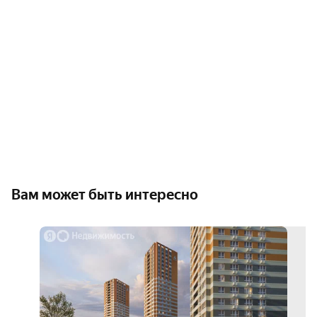
Вам может быть интересно
скид
5%
3D-
тур