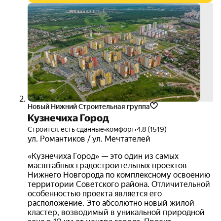
скид
для
мног
семе
3D-
тур
Новый Нижний Строительная группа
Кузнечиха Город
Строится, есть сданные
•
комфорт
•
4.8 (1519)
ул. Романтиков / ул. Мечтателей
«Кузнечиха Город» — это один из самых
масштабных градостроительных проектов
Нижнего Новгорода по комплексному освоению
территории Советского района. Отличительной
особенностью проекта является его
расположение. Это абсолютно новый жилой
кластер, возводимый в уникальной природной