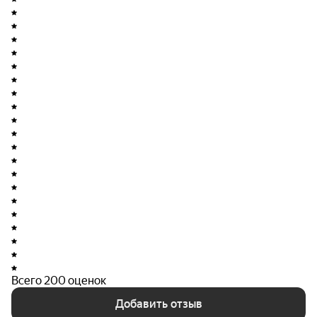
года занимается возведением многоэтажных жилых
домов. Застройщик стремится предоставлять
высокое качество и комфорт своим клиентам.
Всего 200 оценок
Добавить отзыв