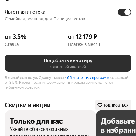
Льготная ипотека
Семейная, военная, для IT-специалистов
от 3.5%
от 12 179 ₽
Ставка
Платёж в месяц
Подобрать квартиру
с льготной ипотекой
В жилой дом по ул. Сухопутная есть
66 ипотечных программ
со ставкой
от 3.5%.
Расчёт носит информационный характер и не является
публичной офертой.
Скидки и акции
Подписаться
Только для вас
Добавьте
в избран
Узнайте об эксклюзивных