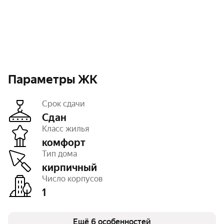
Параметры ЖК
Срок сдачи
Сдан
Класс жилья
комфорт
Этажность
10
Тип дома
Высота потолков
2,53 м
Паркинг, машиноместа
открытый – 168
кирпичный
Тип договора
ДКП
Число корпусов
Очереди
1
1
Число квартир
239
Ещё 6 особенностей