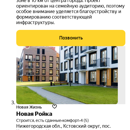
зоне в 10 км от центра города. Проект
ориентирован на семейную аудиторию, поэтому
особое внимание уделяется благоустройству и
формированию соответствующей
инфраструктуры.
Позвонить
скид
до
15%
3D-
тур
Новая Жизнь
Новая Ройка
Строится, есть сданные
•
комфорт
•
4 (5)
Нижегородская обл.
,
Кстовский округ
,
пос.