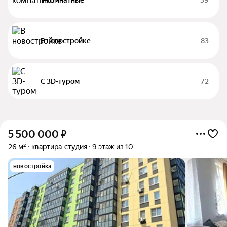
1-комнатные
39
В новостройке
83
С 3D-туром
72
5 500 000
₽
26 м²
квартира-студия
9 этаж из 10
новостройка