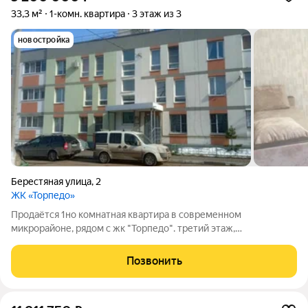
33,3 м²
1-комн. квартира
3 этаж из 3
новостройка
Берестяная улица
,
2
ЖК «Торпедо»
Продаётся 1но комнатная квартира в современном
микрорайоне, рядом с жк "Торпедо". третий этаж,
трёхэтажного дома.Квартира в хорошем состоянии не
требующая вложений. Светлая комната, просторная кухня с
Позвонить
выходом на застеклённую лоджию, вместительная