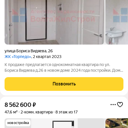
улица Бориса Видяева
,
26
ЖК «Торпедо»
, 2 квартал 2023
К продаже предлагается однокомнатная квартира по ул.
Бориса Видяева д.26 в новом доме 2024 года постройки. Дом
сдан. Квартира расположена на 7 этаже 9-этажного дома.
Имеется застекленная просторная лоджия, кладовка. Общая
Позвонить
площадь объекта - 27,7 кв.м.
8 562 600
₽
47,6 м²
2-комн. квартира
8 этаж из 17
новостройка