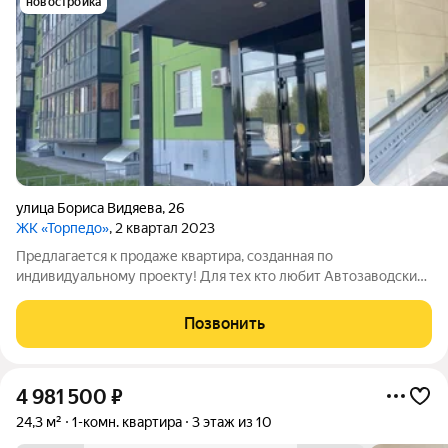
новостройка
улица Бориса Видяева
,
26
ЖК «Торпедо»
, 2 квартал 2023
Предлагается к продаже квартира, созданная по
индивидуальному проекту! Для тех кто любит Автозаводский
район и хочет жить здесь с новым комфортом. Вид из окон и
прямой выход на малышевские гривы - памятник природы -
Позвонить
значит застройки напротив не будет
4 981 500
₽
24,3 м²
1-комн. квартира
3 этаж из 10