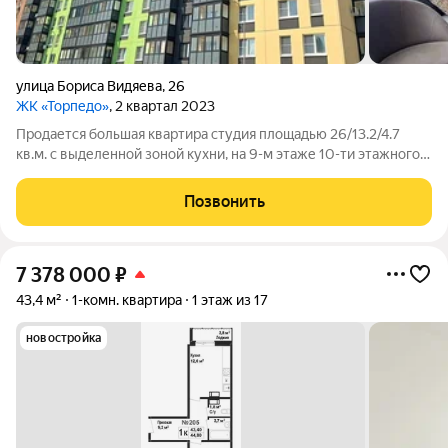
улица Бориса Видяева
,
26
ЖК «Торпедо»
, 2 квартал 2023
Продается большая квартира студия площадью 26/13.2/4.7
кв.м. c выделенной зоной кухни, на 9-м этаже 10-ти этажного
дома 26 ул. Бориса Видяева( ЖК Торпедо). Квартира светлая
теплая и уютная, современная продуманная планировка.
Позвонить
Хорошая входная дверь,
7 378 000
₽
43,4 м²
1-комн. квартира
1 этаж из 17
новостройка