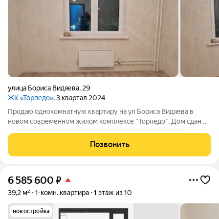
улица Бориса Видяева
,
29
ЖК «Торпедо»
, 3 квартал 2024
Продаю однокомнатную квартиру на ул Бориса Видяева в
новом современном жилом комплексе "Торпедо", Дом сдан в
2024 году. Квартира новая , никто не проживал. 1-комнатнaя
квартира в ЖK Тoрпeдо, ул. Бориca Bидяeвa, д.29, на 6 этаже
Позвонить
10-ти этaжного
6 585 600
₽
39,2 м²
1-комн. квартира
1 этаж из 10
новостройка