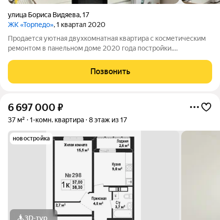
улица Бориса Видяева
,
17
ЖК «Торпедо»
, 1 квартал 2020
Продается уютная двухкомнатная квартира с косметическим
ремонтом в панельном доме 2020 года постройки.
Просторная лоджия с видом на городскую застройку создает
ощущение простора и уединения. Комнаты изолированные,
Позвонить
что обеспечивает комфорт и
6 697 000
₽
37 м²
1-комн. квартира
8 этаж из 17
новостройка
3D-тур