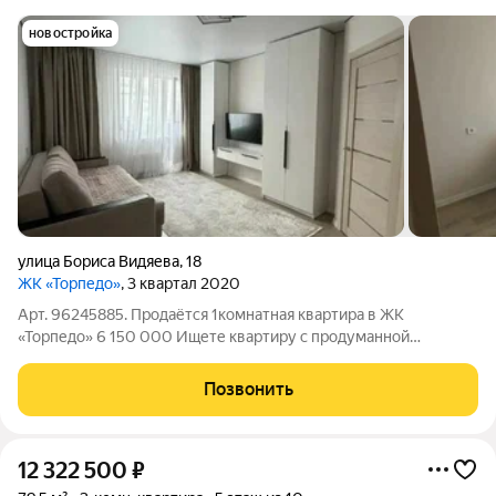
новостройка
улица Бориса Видяева
,
18
ЖК «Торпедо»
, 3 квартал 2020
Арт. 96245885. Продаётся 1комнатная квартира в ЖК
«Торпедо» 6 150 000 Ищете квартиру с продуманной
планировкой в спокойном зелёном районе? Отличный
вариант: 32,8 кв. м, всё необходимое рядом, а цена в
Позвонить
комфортном диапазоне. Основные
12 322 500
₽