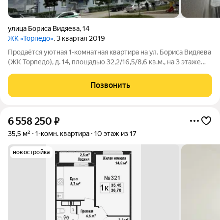
улица Бориса Видяева
,
14
ЖК «Торпедо»
, 3 квартал 2019
Продаётся уютная 1-комнатная квартира на ул. Бориса Видяева
(ЖК Торпедо), д. 14, площадью 32,2/16,5/8,6 кв.м., на 3 этаже
10-ти этажного панельного дома. Квартира светлая, теплая.
Хороший ремонт: натяжные потолки, напольное покрытие -
Позвонить
линолеум, окно
6 558 250
₽
35,5 м²
1-комн. квартира
10 этаж из 17
новостройка