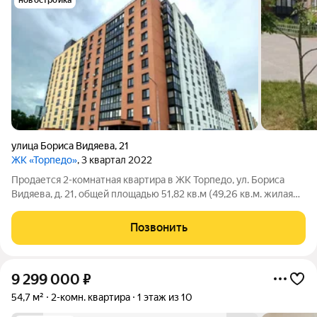
новостройка
улица Бориса Видяева
,
21
ЖК «Торпедо»
, 3 квартал 2022
Продается 2-комнатная квартира в ЖК Торпедо, ул. Бориса
Видяева, д. 21, общей площадью 51,82 кв.м (49,26 кв.м. жилая
площадь + 2,56 кв.м площадь лоджии) на 2 этаже 10-ти
этажного панельного дома. Квартира светлая, теплая. Хороший
Позвонить
ремонт: натяжные
9 299 000
₽
54,7 м²
2-комн. квартира
1 этаж из 10