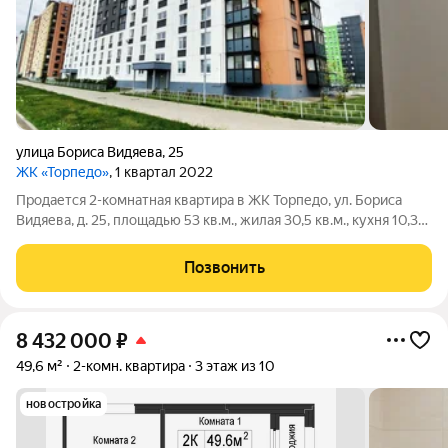
улица Бориса Видяева
,
25
ЖК «Торпедо»
, 1 квартал 2022
Продается 2-комнатная квартира в ЖК Торпедо, ул. Бориса
Видяева, д. 25, площадью 53 кв.м., жилая 30,5 кв.м., кухня 10,3
кв.м., балкон из большой комнаты 3,2 кв.м., на 1 этаже 10-ти
этажного панельного дома. Квартира светлая, уютная.
Позвонить
Хороший ремонт:
8 432 000
₽
49,6 м²
2-комн. квартира
3 этаж из 10
новостройка