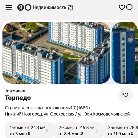
Терминал
Торпедо
Строится, есть сданные
•
эконом
•
4.7 (1680)
Нижний Новгород
,
ул. Ореховская / ул. Зои Космодемьянской
1-комн.
от 24,3 м²
2-комн.
от 46,8 м²
3-комн.
от 76,8
от 5 млн ₽
от 8,4 млн ₽
от 11,9 млн ₽