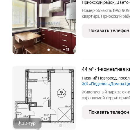
Приокский район
,
Цветоч
Номер объекта: 1952609
квартира. Приокский рай
удачную планировку. -Об
изолированные комнаты 17
Показать телефон
на просторную
+
15
44 м² · 1-комнатная 
Нижний Новгород
,
посёл
ЖК «Подкова «Дом на Ц
Живописный парк за окн
охраняемой территорией
на Цветочной сочетает в 
современном жилье.Квар
Показать телефон
продуманная среда для
3D-тур