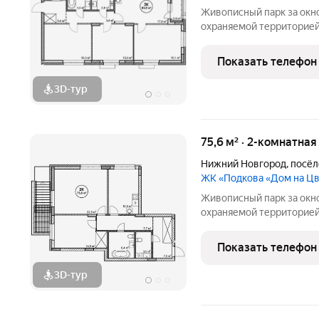
Живописный парк за окн
охраняемой территорией
на Цветочной сочетает в 
современном жилье.Квар
Показать телефон
продуманная среда для
3D-тур
75,6 м² · 2-комнатная
Нижний Новгород
,
посёл
ЖК «Подкова «Дом на Ц
Живописный парк за окн
охраняемой территорией
на Цветочной сочетает в 
современном жилье.Квар
Показать телефон
продуманная среда для
3D-тур