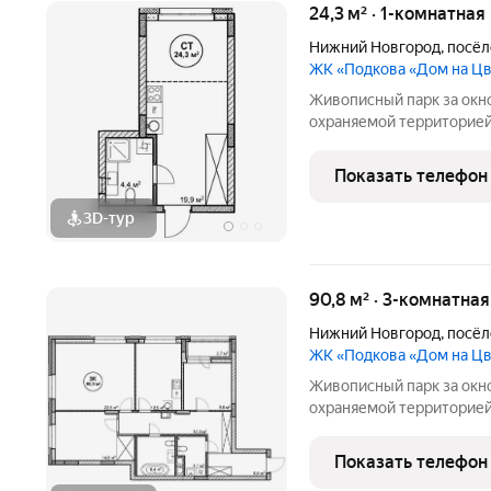
24,3 м² · 1-комнатная
Нижний Новгород
,
посёл
ЖК «Подкова «Дом на Ц
Живописный парк за окн
охраняемой территорией
на Цветочной сочетает в 
современном жилье.Квар
Показать телефон
продуманная среда для
3D-тур
90,8 м² · 3-комнатна
Нижний Новгород
,
посёл
ЖК «Подкова «Дом на Ц
Живописный парк за окн
охраняемой территорией
на Цветочной сочетает в 
современном жилье.Квар
Показать телефон
продуманная среда для