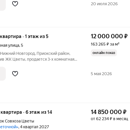
тиры для жизниЭто не просто жильё, а
20 июля 2026
12 000 000
₽
 квартира · 1 этаж из 5
163 265 ₽ за м²
ная улица
,
5
онлайн показ
 Нижний Новгород, Приокский район,
ив ЖК Цветы, продается 3-х комнатная
-м этаже кирпичного дома 1999 года
орошего качества лучше блочных и
5 мая 2026
14 850 000
₽
я квартира · 6 этаж из 14
от 62 234 ₽ в месяц
ок Cовхоза Цветы
веточной»
, 4 квартал 2027