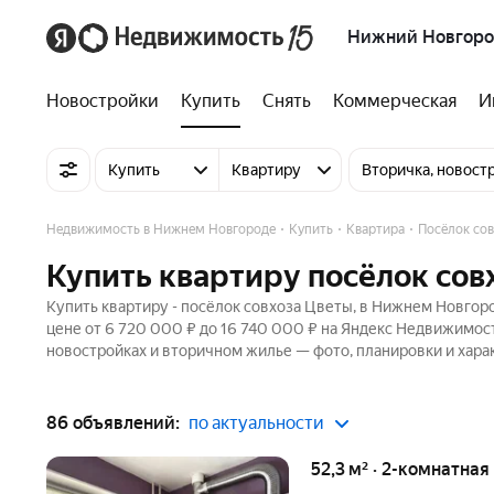
Нижний Новгор
Новостройки
Купить
Снять
Коммерческая
И
Купить
Квартиру
Вторичка, новост
Недвижимость в Нижнем Новгороде
Купить
Квартира
Посёлок со
Купить квартиру посёлок со
Купить квартиру - посёлок совхоза Цветы, в Нижнем Новгор
цене от 6 720 000 ₽ до 16 740 000 ₽ на Яндекс Недвижимост
новостройках и вторичном жилье — фото, планировки и хара
86 объявлений:
по актуальности
52,3 м² · 2-комнатная