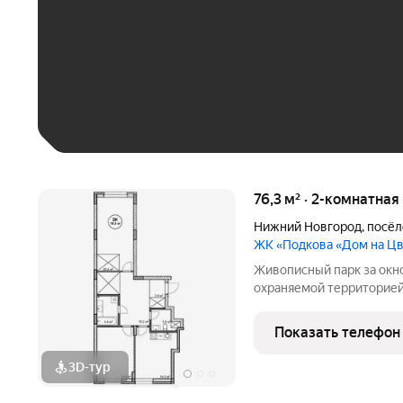
До 30 тыс. ₽
До 50 тыс. ₽
До 70 тыс. ₽
Больше 100 тыс. ₽
76,3 м² · 2-комнатная
Нижний Новгород
,
посёл
ЖК «Подкова «Дом на Ц
Живописный парк за окн
охраняемой территорией
на Цветочной сочетает в 
современном жилье.Квар
Показать телефон
продуманная среда для
3D-тур