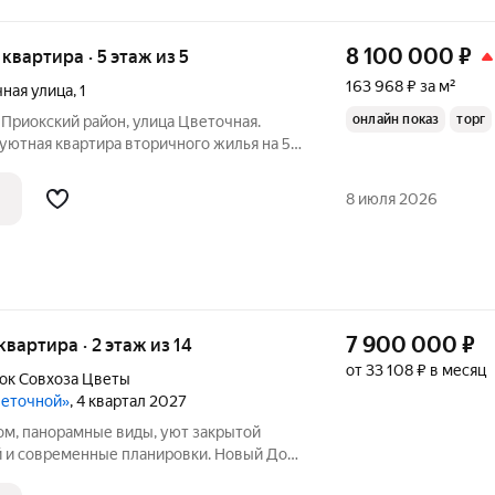
8 100 000
₽
я квартира · 5 этаж из 5
163 968 ₽ за м²
ная улица
,
1
онлайн показ
торг
 Приокский район, улица Цветочная.
уютная квартира вторичного жилья на 5
бщей площадью 49.40 кв.м. В квартире
ная кухня площадью 6 кв.м. Этот вариант
8 июля 2026
7 900 000
₽
 квартира · 2 этаж из 14
от 33 108 ₽ в месяц
ок Cовхоза Цветы
веточной»
, 4 квартал 2027
ом, панорамные виды, уют закрытой
 и современные планировки. Новый Дом
себе всё, что так ценится в