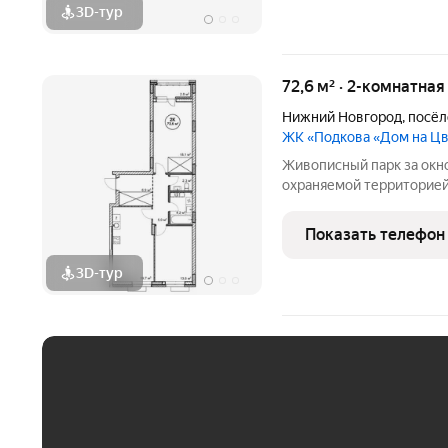
3D-тур
72,6 м² · 2-комнатная
Нижний Новгород
,
посёл
ЖК «Подкова «Дом на Ц
Живописный парк за окн
охраняемой территорией
на Цветочной сочетает в 
современном жилье.Квар
Показать телефон
продуманная среда для
3D-тур
ЕЖЕМЕСЯЧНЫЙ ПЛАТЁ