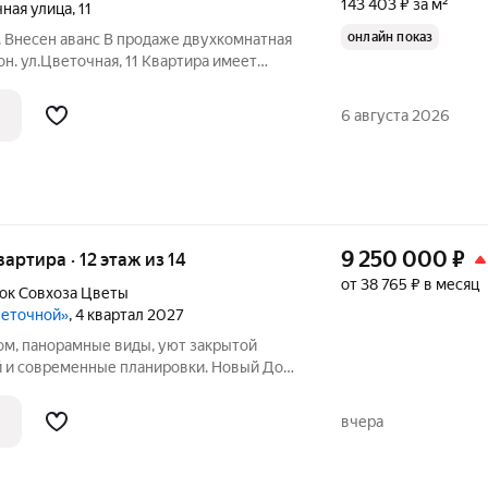
143 403 ₽ за м²
ная улица
,
11
онлайн показ
. Внесен аванс В продаже двухкомнатная
он. ул.Цветочная, 11 Квартира имеет
щая площадь 52.3 кв.м. -Две
.9 и 11.8 кв.м -Кухня 8.5 кв.м с выходом
6 августа 2026
9 250 000
₽
квартира · 12 этаж из 14
от 38 765 ₽ в месяц
ок Cовхоза Цветы
веточной»
, 4 квартал 2027
ом, панорамные виды, уют закрытой
 и современные планировки. Новый Дом
себе всё, что так ценится в
тиры для жизниЭто не просто жильё, а
вчера