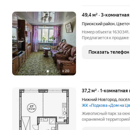
49,4 м² · 3-комнатна
Приокский район
,
Цветоч
Номер объекта: 1630341.
Предлагается к продаже 
этаже 5-этажного дома о
есть 3 комнаты и отдель
Показать телефон
идеально
+
20
37,2 м² · 1-комнатная
Нижний Новгород
,
посёл
ЖК «Подкова «Дом на Ц
Живописный парк за окн
охраняемой территорией
на Цветочной сочетает в 