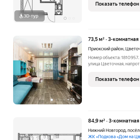
современном жилье.Квар
Показать телефон
продуманная среда для
3D-тур
73,5 м² · 3-комнатная
Приокский район
,
Цветоч
Номер объекта: 1810957.
улица Цветочная, напрот
квартира 73.5 кв.м. на 1
постройки. Дом очень х
Показать телефон
монолитных домов.
+
26
84,9 м² · 3-комнатна
Нижний Новгород
,
посёл
ЖК «Подкова «Дом на Ц