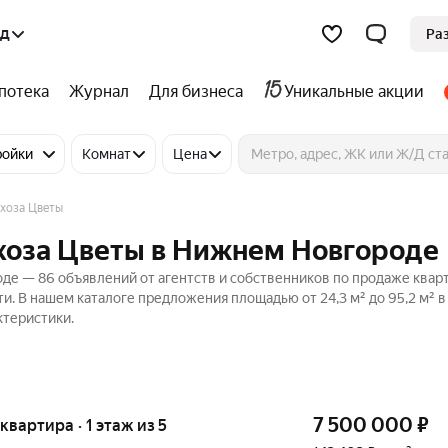
од
Ра
потека
Журнал
Для бизнеса
Уникальные акции
ройки
Комнат
Цена
вхоза Цветы
вхоза Цветы в Нижнем Новгороде
оде — 86 объявлений от агентств и собственников по продаже квар
и. В нашем каталоге предложения площадью от 24,3 м² до 95,2 м² в
ктеристики.
7 500 000
₽
 квартира · 1 этаж из 5