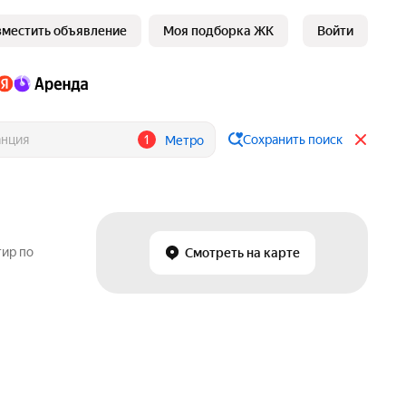
зместить объявление
Моя подборка ЖК
Войти
1
Сохранить поиск
Метро
тир по
Смотреть на карте