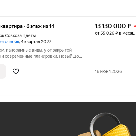
13 130 000
₽
 квартира · 6 этаж из 14
от 55 026 ₽ в месяц
ок Cовхоза Цветы
веточной»
, 4 квартал 2027
ом, панорамные виды, уют закрытой
 и современные планировки. Новый Дом
себе всё, что так ценится в
тиры для жизниЭто не просто жильё, а
18 июня 2026
Ж