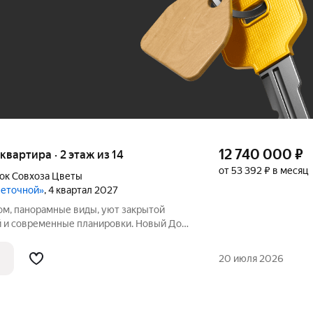
До 100 тыс. ₽
12 740 000
₽
 квартира · 2 этаж из 14
от 53 392 ₽ в месяц
ок Cовхоза Цветы
веточной»
, 4 квартал 2027
ом, панорамные виды, уют закрытой
 и современные планировки. Новый Дом
себе всё, что так ценится в
тиры для жизниЭто не просто жильё, а
20 июля 2026