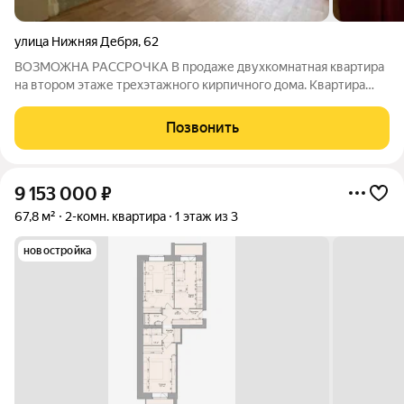
улица Нижняя Дебря
,
62
ВОЗМОЖНА РАССРОЧКА В продаже двухкомнатная квартира
на втором этаже трехэтажного кирпичного дома. Квартира
очень светлая с прекрасной атмосферой. Комнаты проходные,
приличные соседи, очень хорошее расположение дома, до
Позвонить
набережной волги 2 минуты
9 153 000
₽
67,8 м²
2-комн. квартира
1 этаж из 3
новостройка