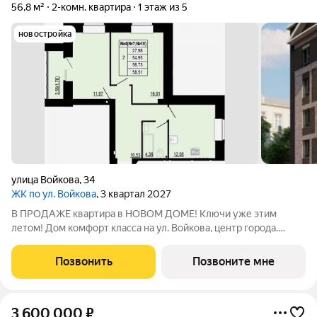
56,8 м²
2-комн. квартира
1 этаж из 5
новостройка
улица Войкова
,
34
ЖК по ул. Войкова
, 3 квартал 2027
В ПРОДАЖЕ квартира в НОВОМ ДОМЕ! Ключи уже этим
летом! Дом комфорт класса на ул. Войкова, центр города.
Идеальный вариант для жизни и для инвестиций . Действует
ипотека на льготных условиях. Дом из керамического кирпича
Позвонить
Позвоните мне
5 этажей, 15 квартир, 3
3 600 000
₽