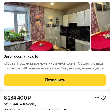
Заволжская улица
,
16
id:3392. Продам квартиру в кирпичном доме . Общая площадь
составляет 48 квадратных метров. Санузел раздельный , есть
кладовка в квартире и на 10 этаже . Большая лоджия . В
квартире останется мебель , холодильник , кондиционер. Эта
Позвонить
квартира отличный
8 234 400
₽
от 39 446 ₽ в месяц