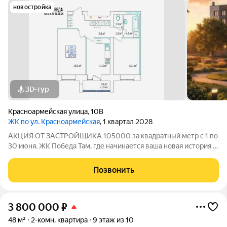
новостройка
3D-тур
Красноармейская улица
,
10В
ЖК по ул. Красноармейская
, 1 квартал 2028
АКЦИЯ ОТ ЗАСТРОЙЩИКА 105000 за квадратный метр с 1 по
30 июня. ЖК Победа Там, где начинается ваша новая история 1.
Общие сведения о жилом комплексеЖК "Победа" это
современный 5-этажный кирпичный дом на 49 квартир,
Позвонить
созданный в формате уютного
3 800 000
₽
48 м²
2-комн. квартира
9 этаж из 10