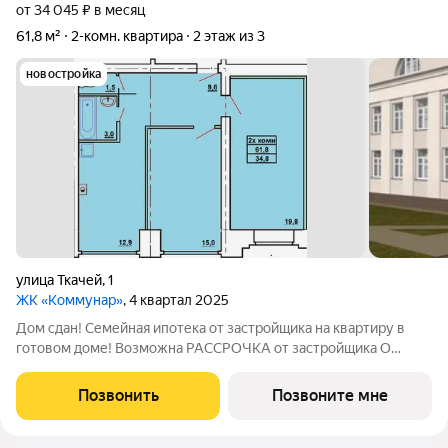
от 34 045 ₽ в месяц
61,8 м²
2-комн. квартира
2 этаж из 3
новостройка
улица Ткачей
,
1
ЖК «Коммунар»
, 4 квартал 2025
Дом сдан! Семейная ипотека от застройщика на квартиру в
готовом доме! Возможна РАССРОЧКА от застройщика О
квартире: Две изолированные комнаты и просторная кухня-
гостиная Просторная и функциональная прихожая Панорамные
Позвонить
Позвоните мне
окна Высота потолков 2.7