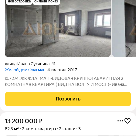
новостройка
онлайн показ
улица Ивана Сусанина
,
41
Жилой дом Флагман
, 4 квартал 2017
id:7274. ЖК ФЛАГМАН -ВИДОВАЯ КРУПНОГАБАРИТНАЯ 2
КОМНАТНАЯ КВАРТИРА ( ВИД НА ВОЛГУ И МОСТ )- Ивана
Сусанина, 41 черновая отделка Лоджия застеклена Пвх Окна
пвх Свободная планировка Санузел раздельный Приборы
Позвонить
учёта 1 взрослый собственник Быстрый выход
13 200 000
₽
82,5 м²
2-комн. квартира
2 этаж из 3