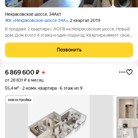
Некрасовское шоссе
,
34Ак1
ЖК «Некрасовское шоссе 34А»
, 2 квартал 2019
В продаже 2 квартира с АОГВ на Некрасовском шоссе. Новый
дом. Дом всего 4 этажа и один подъезд. Квартира имеет свои
преимущества: - большая кухня. - 2 комнаты на разные
стороны. - 2 маленьких балкона. - просторный коридор. -
Позвонить
совмещенный санузел. -
6 869 600
₽
от 28 831 ₽ в месяц
55,4 м²
2-комн. квартира
6 этаж из 9
новостройка