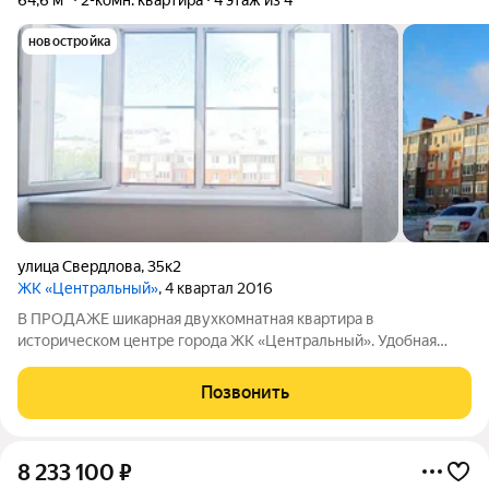
64,6 м²
2-комн. квартира
4 этаж из 4
новостройка
улица Свердлова
,
35к2
ЖК «Центральный»
, 4 квартал 2016
В ПРОДАЖЕ шикарная двухкомнатная квартира в
историческом центре города ЖК «Центральный». Удобная
планировка: комнаты расположены на разные стороны, окна
выходят на восток-запад, в квартире много естественного
Позвонить
света. Не угловая, теплая. В квартире
8 233 100
₽