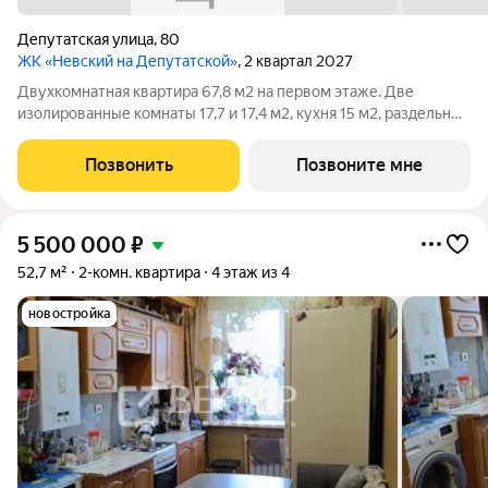
Депутатская улица
,
80
ЖК «Невский на Депутатской»
, 2 квартал 2027
Двухкомнатная квартира 67,8 м2 на первом этаже. Две
изолированные комнаты 17,7 и 17,4 м2, кухня 15 м2, раздельный
санузел, лоджия, окна на обе стороны дома. Отделка черновая,
индивидуальное отопление АОГВ, тёплый пол. Дом
Позвонить
Позвоните мне
малоэтажный, 12 квартир,
5 500 000
₽
52,7 м²
2-комн. квартира
4 этаж из 4
новостройка