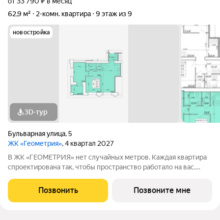
от 33 790 ₽ в месяц
62,9 м²
2-комн. квартира
9 этаж из 9
новостройка
3D-тур
Бульварная улица
,
5
ЖК «Геометрия»
, 4 квартал 2027
В ЖК «ГЕОМЕТРИЯ» нет случайных метров. Каждая квартира
спроектирована так, чтобы пространство работало на вас.
Квартиры передаются под чистовую отделку: высота
потолков 2,7 м стены оштукатурены выполнена цементно-
Позвонить
Позвоните мне
песчаная стяжка пола установлена