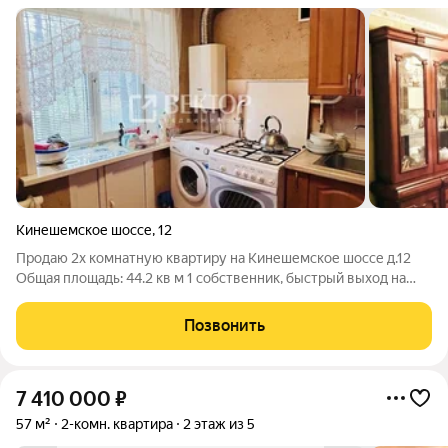
Кинешемское шоссе
,
12
Продаю 2х комнатную квартиру на Кинешемское шоссе д.12
Общая площадь: 44.2 кв м 1 собственник, быстрый выход на
сделку квартира расположена на высоком 1 этаже (не угловая)
на кухне останется кухонный гарнитур в комнате натяжные
Позвонить
потолки и пластиковые
7 410 000
₽
57 м²
2-комн. квартира
2 этаж из 5