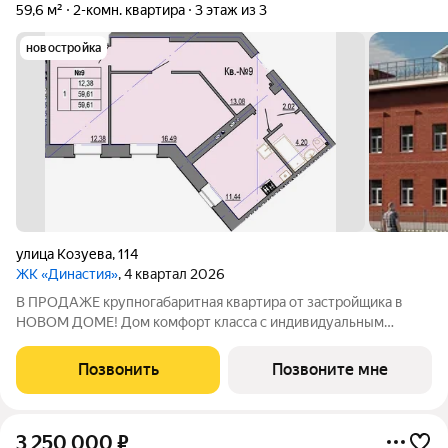
59,6 м²
2-комн. квартира
3 этаж из 3
новостройка
улица Козуева
,
114
ЖК «Династия»
, 4 квартал 2026
В ПРОДАЖЕ крупногабаритная квартира от застройщика в
НОВОМ ДОМЕ! Дом комфорт класса с индивидуальным
автономным отоплением: В доме всего 15 квартир Строение
из керамического кирпича Продуманные планировки с
Позвонить
Позвоните мне
большими кухнями - гостиными Закрытая
3 250 000
₽