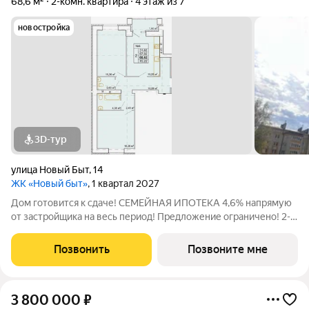
68,6 м²
2-комн. квартира
4 этаж из 7
новостройка
3D-тур
улица Новый Быт
,
14
ЖК «Новый быт»
, 1 квартал 2027
Дом готовится к сдаче! СЕМЕЙНАЯ ИПОТЕКА 4,6% напрямую
от застройщика на весь период! Предложение ограничено! 2-к
квартира 62,5 м2 в ЖК "Новый Быт,14" Малоквартирный дом,
где всего 28 квартир. О квартире: Две изолированные
Позвонить
Позвоните мне
комнаты и просторная
3 800 000
₽