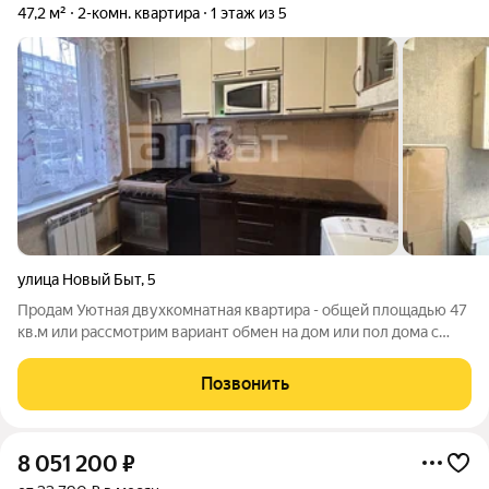
47,2 м²
2-комн. квартира
1 этаж из 5
улица Новый Быт
,
5
Продам Уютная двухкомнатная квартира - общей площадью 47
кв.м или рассмотрим вариант обмен на дом или пол дома с
изолированными комнатами. Комнаты изолированные и
смотрят на разные стороны: одна комната - 18 м с выходом на
Позвонить
застеклённую лоджию, вторая
8 051 200
₽