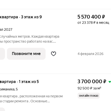
5 570 400
₽
 квартира · 3 этаж из 9
от 23 378 ₽ в месяц
тал 2027
лучайных метров. Каждая квартира
бы пространство работало на вас.
отделку: высота потолков 2,7
Позвоните мне
4 февраля 2026
3 700 000
₽
квартира · 1 этаж из 5
92 500 ₽ за м²
киманиха
,
5
онлайн показ
я квартира , расположенная на первом
а стадии ремонта . Основные
площадь - 40 м2, жилая-23 м2 - кухня -6