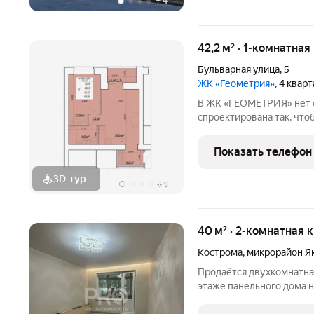
+
4
42,2 м² · 1-комнатная
Бульварная улица
,
5
ЖК «Геометрия»
, 4 квар
В ЖК «ГЕОМЕТРИЯ» нет с
спроектирована так, что
Квартиры передаются под чистовую 
м стены оштукатурены выполнена цементно-песчаная стяжка
Показать телефон
пола установлена
3D-тур
+
1
40 м² · 2-комнатная 
Кострома
,
микрорайон Я
Продаётся двухкомнатна
этаже панельного дома н
характеристики: - общая 