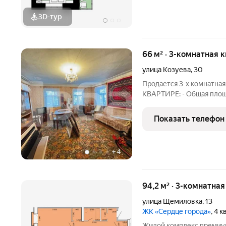
3D-тур
66 м² · 3-комнатная 
улица Козуева
,
30
Продается 3-х комнатна
КВАРТИРЕ: - Общая площа
помещения. - Участок 5 с
ИНФРАСТРУКТУРЕ: -Школ
Показать телефон
Магазины. - Окружная б
+
4
94,2 м² · 3-комнатная
улица Щемиловка
,
13
ЖК «Сердце города»
, 4 
Жилой комплекс премиум