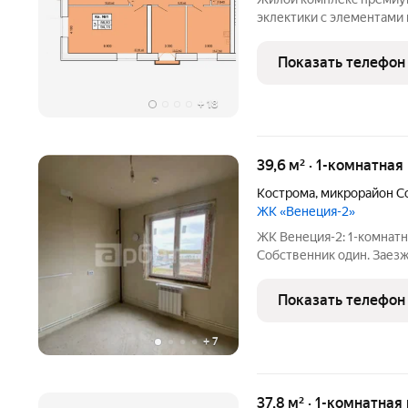
эклектики с элементами
историческом центре го
любоваться красотой арх
Показать телефон
прекрасной набережной 
+
18
39,6 м² · 1-комнатная
Кострома
,
микрорайон С
ЖК «Венеция-2»
ЖК Венеция-2: 1-комнатн
Собственник один. Заезжайте сразу ванная комната сделана под
ключ (плитка, сантехника
комнате частичный ремонт . Автономное отопление (
Показать телефон
сами
+
7
37,8 м² · 1-комнатная