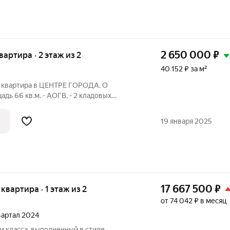
2 650 000
₽
квартира · 2 этаж из 2
40 152 ₽ за м²
я квартира в ЦЕНТРЕ ГОРОДА. О
дь 66 кв.м. - АОГВ. - 2 кладовых
оток. - Гараж. О ДОМЕ И
а №2, №3,№26. -Детский сад №92. -
19 января 2025
ольница
17 667 500
₽
 квартира · 1 этаж из 2
от 74 042 ₽ в месяц
квартал 2024
 класса, выполненный в стиле