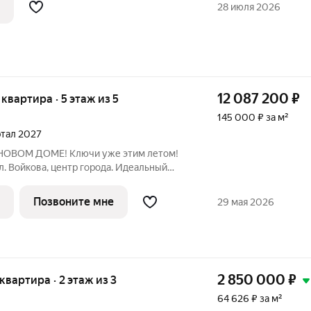
аты - раздельный санузел - пластиковые
28 июля 2026
12 087 200
₽
я квартира · 5 этаж из 5
145 000 ₽ за м²
артал 2027
НОВОМ ДОМЕ! Ключи уже этим летом!
л. Войкова, центр города. Идеальный
 инвестиций . Действует ипотека на
Позвоните мне
29 мая 2026
2 850 000
₽
 квартира · 2 этаж из 3
64 626 ₽ за м²