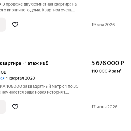
 продаже двухкомнатная квартира на
ого кирпичного дома. Квартира очень
тмосферой. Комнаты проходные,
ь хорошее расположение дома, до
19 мая 2026
уты
5 676 000
₽
 квартира · 1 этаж из 5
110 000 ₽ за м²
10В
кая
, 1 квартал 2028
105000 за квадратный метр с 1 по 30
 начинается ваша новая история 1.
комплексеЖК "Победа" это
кирпичный дом на 49 квартир,
17 июня 2026
тного