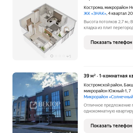
Кострома
,
микрорайон Н
ЖК «ЗНАК»
, 4 квартал 2
Высота потолков 2,7 м.
кладка из плит перегоро
Наружные стены кладка из керамического облицовочного
кирпича и поризованног
Показать телефон
изнутри
+
1
39 м² · 1-комнатная к
Костромской район
,
Бакш
микрорайон Южный-1
,
7
Микрорайон «Солнечный
Отличное предложение п
однокомнатную квартиру
АОГВ, индивидуальный га
выходом на лоджию. Сов
Показать телефон
Двор без машин! Дом