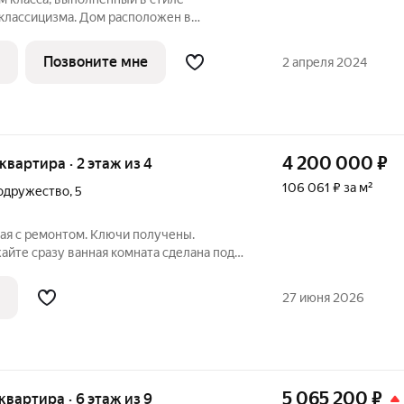
 классицизма. Дом расположен в
рода, где вы каждый день сможете
итектурного ансамбля торговых рядов,
Позвоните мне
2 апреля 2024
и другими
4 200 000
₽
 квартира · 2 этаж из 4
106 061 ₽ за м²
одружество
,
5
ая с ремонтом. Ключи получены.
). На балконе тоже уложена плитка. В
АОГВ) вы
27 июня 2026
5 065 200
₽
 квартира · 6 этаж из 9