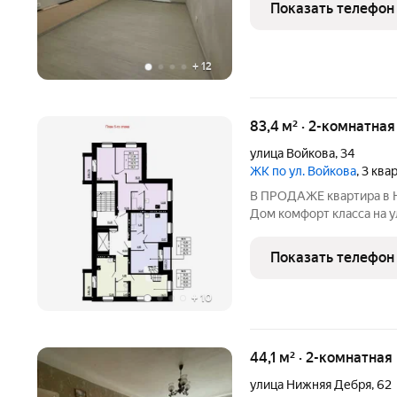
м2 - изолированные комн
Показать телефон
двухкамерные
+
12
83,4 м² · 2-комнатна
улица Войкова
,
34
ЖК по ул. Войкова
, 3 кв
В ПРОДАЖЕ квартира в 
Дом комфорт класса на у
вариант для жизни и для
льготных условиях. Дом из керамического кирпича 5 этажей, 15
Показать телефон
квартир, 3
+
10
44,1 м² · 2-комнатная
улица Нижняя Дебря
,
62