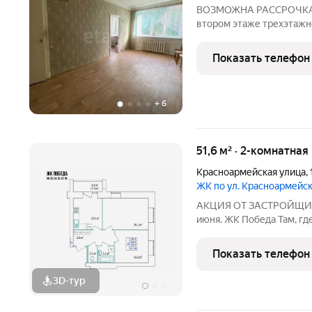
ВОЗМОЖНА РАССРОЧКА В
втором этаже трехэтажн
светлая с прекрасной а
приличные соседи, очен
Показать телефон
набережной волги 2 мин
+
6
51,6 м² · 2-комнатная
Красноармейская улица
,
ЖК по ул. Красноармейс
АКЦИЯ ОТ ЗАСТРОЙЩИКА 
июня. ЖК Победа Там, где
Общие сведения о жилом 
современный 5-этажный 
Показать телефон
созданный в формате ую
3D-тур