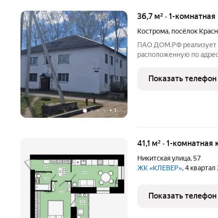
36,7 м² · 1-комнатна
Кострома
,
посёлок Красн
ПАО ДОМ.РФ реализует к
расположенную по адресу:
Красная Байдарка,8Б. Ин
(юридическое лицо). Ка
Показать телефон
+
1
41,1 м² · 1-комнатная
Никитская улица
,
57
ЖК «КЛЕВЕР»
, 4 квартал
Показать телефон