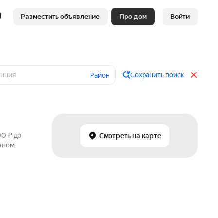
Разместить объявление
Про дом
Войти
Сохранить поиск
Район
00 ₽ до
Смотреть на карте
ичном