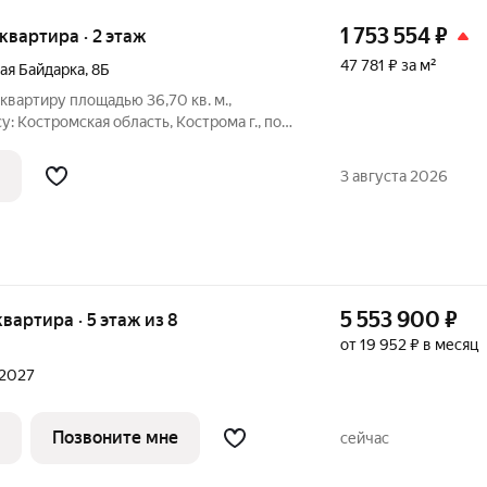
1 753 554
₽
я квартира · 2 этаж
47 781 ₽ за м²
ая Байдарка
,
8Б
вартиру площадью 36,70 кв. м.,
 Костромская область, Кострома г., пос.
формация об объекте: Один собственник
дастровый номер объекта недвижимости:
3 августа 2026
5 553 900
₽
 квартира · 5 этаж из 8
от 19 952 ₽ в месяц
 2027
Позвоните мне
сейчас