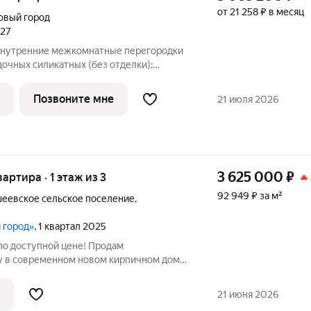
от 21 258 ₽ в месяц
овый город
027
; Внутренние межкомнатные перегородки
дочных силикатных (без отделки);
о керамического камня, оштукатуренные
Позвоните мне
21 июля 2026
3 625 000
₽
вартира · 1 этаж из 3
92 949 ₽ за м²
еевское сельское поселение
,
 город»
, 1 квартал 2025
о доступной цене! Продам
 в современном новом кирпичном доме!
зовый котл. Просторная кухня с
ременный жилой комплекс с концепцией
21 июня 2026