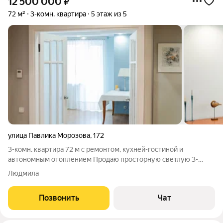
12 500 000
₽
72 м²
3-комн. квартира
5 этаж из 5
улица Павлика Морозова
,
172
3-комн. квартира 72 м с ремонтом, кухней-гостиной и
автономным отоплением Продаю просторную светлую 3-
комнатную квартиру 72 м включая балконы, с ремонтом,
Людмила
кухней-гостиной и окнами во двор. Ремонт делали для себя,
используя самые качественные
Позвонить
Чат