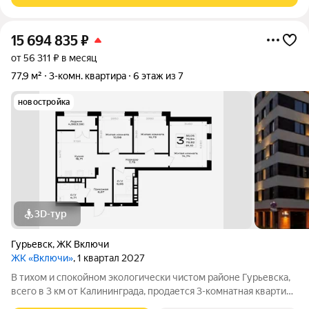
15 694 835
₽
от 56 311 ₽ в месяц
77,9 м²
3-комн. квартира
6 этаж из 7
новостройка
3D-тур
Гурьевск
,
ЖК Включи
ЖК «Включи»
, 1 квартал 2027
В тихом и спокойном экологически чистом районе Гурьевска,
всего в 3 км от Калининграда, продается 3-комнатная квартира
площадью 77.89 кв. м, на 6 этаже 7-этажного дома № 5.