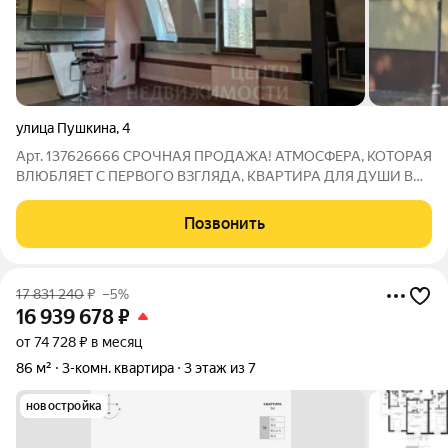
улица Пушкина
,
4
Арт. 137626666 СРОЧНАЯ ПРОДАЖА! АТМОСФЕРА, КОТОРАЯ
ВЛЮБЛЯЕТ С ПЕРВОГО ВЗГЛЯДА, КВАРТИРА ДЛЯ ДУШИ В
СЕРДЦЕ АМАЛИЕНАУ Представляю вашему вниманию
редчайший лот просторную трехкомнатную квартиру в
Позвонить
клубном доме, расположенном в самом престижном и
17 831 240
₽
–5%
16 939 678
₽
от 74 728 ₽ в месяц
86 м²
3-комн. квартира
3 этаж из 7
новостройка