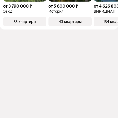
от 3 790 000 ₽
от 5 600 000 ₽
от 4 626 80
Этюд
История
ВИРИДИАН
83 квартиры
43 квартиры
134 ква