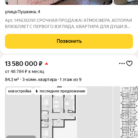
улица Пушкина
,
4
Арт. 141635091 СРОЧНАЯ ПРОДАЖА! АТМОСФЕРА, КОТОРАЯ
ВЛЮБЛЯЕТ С ПЕРВОГО ВЗГЛЯДА, КВАРТИРА ДЛЯ ДУШИ В
СЕРДЦЕ АМАЛИЕНАУ Представляю вашему вниманию
редчайший лот просторную трехкомнатную квартиру в
Позвонить
клубном доме, расположенном в самом престижном и
13 580 000
₽
от 48 784 ₽ в месяц
84,3 м²
3-комн. квартира
1 этаж из 9
новостройка
последнее предложение