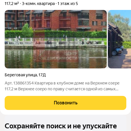
117,2 м²
3-комн. квартира
1 этаж из 5
Береговая улица
,
17Д
Арт. 138861354 Квартира в клубном доме на Верхнем озере
117,2 м Верхнее озеро по праву считается одной из самых
престижных локаций Калининграда. Это тихий, зелёный район
с развитой инфраструктурой, набережной и отличной
Позвонить
транспортной доступностью.
Сохраняйте поиск и не упускайте