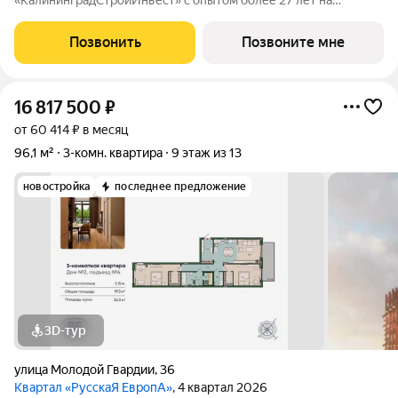
«КалининградСтройИнвест» с опытом более 27 лет на
строительном рынке! ЖК «ЭТЮД» находится в тихом
Московском районе Калининграда, где пересекаются
Позвонить
Позвоните мне
новостройки и частный сектор. Это один из самых быстро
16 817 500
₽
от 60 414 ₽ в месяц
96,1 м²
3-комн. квартира
9 этаж из 13
новостройка
последнее предложение
3D-тур
улица Молодой Гвардии
,
36
Квартал «РусскаЯ ЕвропА»
, 4 квартал 2026