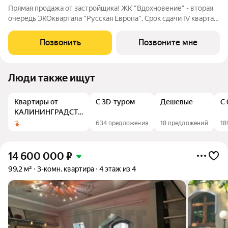
Прямая продажа от застройщика! ЖК "Вдохновение" - вторая
очередь ЭКОквартала "Русская Европа". Срок сдачи IV квартал
2026 года. Впечатляющие квартиры с предчистовой отделкой,
потолками 3,15 м и панорамным видом на парк. Уникальные
Позвонить
Позвоните мне
преимущества: -
Люди также ищут
Квартиры от
С 3D-туром
Дешевые
С 
КАЛИНИНГРАДСТРОЙ
ИНВЕСТ
634 предложения
18 предложений
18
14 600 000
₽
99,2 м²
3-комн. квартира
4 этаж из 4