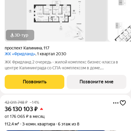
3D-тур
проспект Калинина
,
117
ЖК «Фридланд»
, 1 квартал 2030
ЖК Фридланд 2 очередь - жилой комплекс бизнес-класса в
центре Калининграда со СПА-комплексом в доме,
круглогодичным подогреваемым бассейном во дворе и
собственной сервисной компанией, с функцией управления
Позвонить
Позвоните мне
квартирами и сдачи их в аренду. Ввод в
42 011 748
₽
–14%
36 130 103
₽
от 176 065 ₽ в месяц
112,4 м²
3-комн. квартира
6 этаж из 8