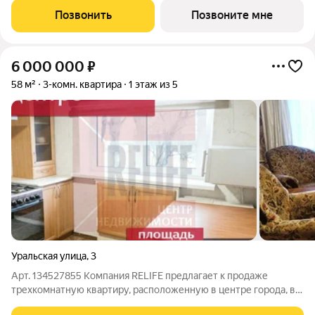
Квартира находится в жилом комплексе комфорт-класса
Позвонить
Позвоните мне
«Включи» от надежного
6 000 000
₽
58 м²
3-комн. квартира
1 этаж из 5
Уральская улица
,
3
Арт. 134527855 Компания RELIFE предлагает к продаже
трехкомнатную квартиру, расположенную в центре города, в
спокойном районе. В квартире сделан косметический ремонт: