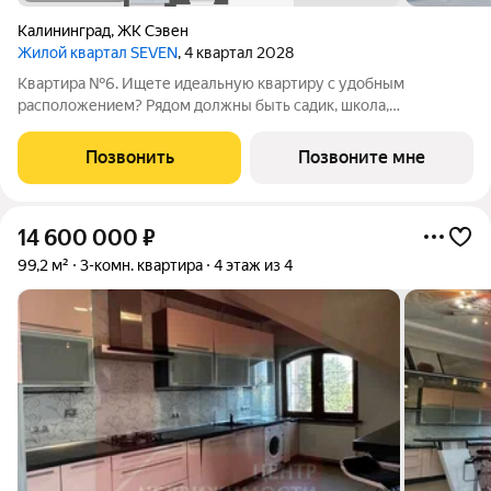
Калининград
,
ЖК Сэвен
Жилой квартал SEVEN
, 4 квартал 2028
Квартира №6. Ищете идеальную квартиру с удобным
расположением? Рядом должны быть садик, школа,
супермаркеты, остановки, поликлиника и салон красоты? Ваше
решение жилой квартал «Seven»! - Квартал из семи 9-ти
Позвонить
Позвоните мне
этажных домов - Современные и комфортные
14 600 000
₽
99,2 м²
3-комн. квартира
4 этаж из 4