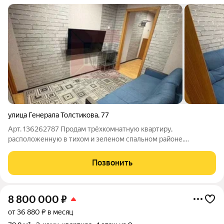
улица Генерала Толстикова
,
77
Арт. 136262787 Продам трёхкомнатную квартиру,
расположенную в тихом и зеленом спальном районе.
Безопасность и приватность: Территория дома огорожена, что
обеспечивает дополнительную безопасность и спокойствие
Позвонить
для вас и ваших близких. Продуманная
8 800 000
₽
от 36 880 ₽ в месяц