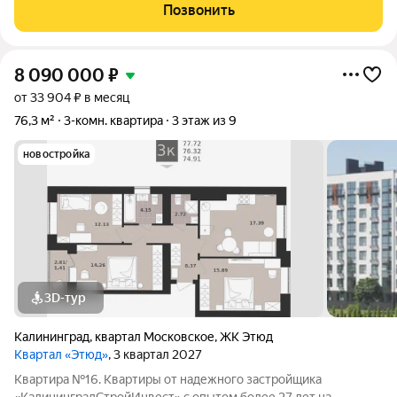
установлены пластиковые окна, заменяна сантехника, на полу
Позвонить
линолеум. Жилые комнаты
8 090 000
₽
от 33 904 ₽ в месяц
76,3 м²
3-комн. квартира
3 этаж из 9
новостройка
3D-тур
Калининград
,
квартал Московское
,
ЖК Этюд
Квартал «Этюд»
, 3 квартал 2027
Квартира №16. Квартиры от надежного застройщика