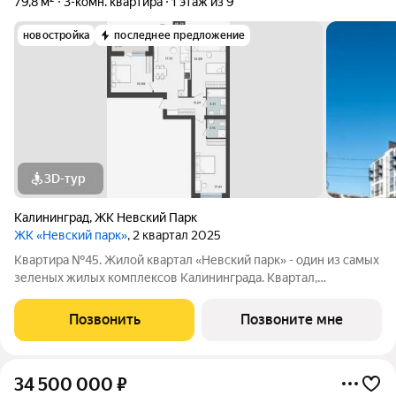
79,8 м²
3-комн. квартира
1 этаж из 9
новостройка
последнее предложение
3D-тур
Калининград
,
ЖК Невский Парк
ЖК «Невский парк»
, 2 квартал 2025
Квартира №45. Жилой квартал «Невский парк» - один из самых
зеленых жилых комплексов Калининграда. Квартал,
строящийся по принципу «город в городе» впечатляет своим
масштабом и одновременно продуманностью всех деталей,
Позвонить
Позвоните мне
как самого комплекса в целом,
34 500 000
₽