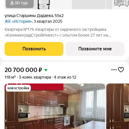
3D-тур
улица Старшины Дадаева
,
55к2
ЖК «История»
, 3 квартал 2025
Квартира №174. Квартиры от надежного застройщика
«КалининградСтройИнвест» с опытом более 27 лет на
строительном рынке! Этапы строительства ЖК "История": 1
дом I этап 2 дом II, III, IX этап Расположение: Жилой квартал из
Позвонить
Позвоните мне
двух девятиэтажных домов
20 700 000
₽
118 м²
3-комн. квартира
4 этаж из 12
новостройка