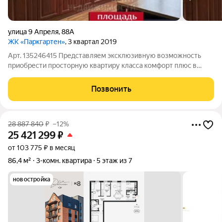
улица 9 Апреля
,
88А
ЖК «Паркгартен»
, 3 квартал 2019
Арт. 135246415 Представляем эксклюзивную возможность
приобрести просторную квартиру класса комфорт плюс в
самом престижном и ликвидном районе города, в жилом
комплексе «Паркгартен». Современный дом расположен на
Позвонить
улице 9 Апреля ( ориентир площадь
28 887 840
₽
–12%
25 421 299
₽
от 103 775 ₽ в месяц
86,4 м²
3-комн. квартира
5 этаж из 7
новостройка