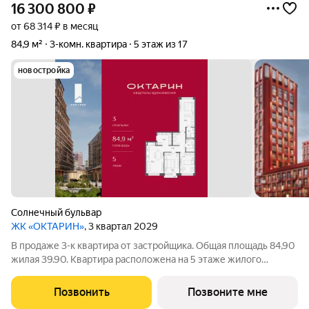
16 300 800
₽
от 68 314 ₽ в месяц
84,9 м²
3-комн. квартира
5 этаж из 17
новостройка
Солнечный бульвар
ЖК «ОКТАРИН»
, 3 квартал 2029
В продаже 3-к квартира от застройщика. Общая площадь 84,90
жилая 39.90. Квартира расположена на 5 этаже жилого
квартала Октарин. Квартира с отделкой. Срок сдачи: 3 кв. 2029
года. ОКТАРИН - масштабный жилой квартал площадью 7
Позвонить
Позвоните мне
гектаров, расположенный