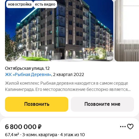
новостройка
есть видео
Октябрьская улица
,
12
ЖК «Рыбная Деревня»
, 2 квартал 2022
Жилой комплекс Рыбная деревня находится в самом сердце
Калининграда. Его месторасположение бесспорно является
одним из лучших в городе: удобная транспортная развязка,
качественное инфраструктурное окружение, близость к
Позвонить
Позвоните мне
центру, многочисленные кафе и
6 800 000
₽
67,4 м²
3-комн. квартира
4 этаж из 10