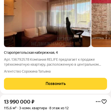
Старопрегольская набережная
,
4
Арт. 136792578 Компания RELIFE предлагает к продаже
трёхкомнатную квартиру, расположенную в центральном
районе города. Квартира находится на 3 этаже 10-ти этажного
Агентство Сорокина Татьяна
дома с видом на остров Канта. Преимущества:63,4 м, из
которых 7 м - кухня. Квартира
Позвонить
13 990 000
₽
115,6 м²
3-комн. квартира
8 этаж из 12