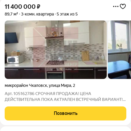
11 400 000
₽
89,7 м²
3-комн. квартира
5 этаж из 5
микрорайон Чкаловск
,
улица Мира
,
2
Арт. 105162786 СРОЧНАЯ ПРОДАЖА! ЦЕНА
ДЕЙСТВИТЕЛЬНА ПОКА АКТУАЛЕН ВСТРЕЧНЫЙ ВАРИАНТ!
Продается просторная трёхкомнатная комнатная квартира,
расположенная в микрорайоне Чкаловск, на улице Мира.
Позвонить
Квартира расположена на 5 этаже пятиэтажного кирпичного