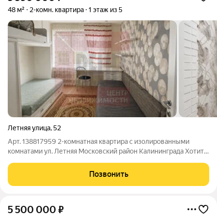
48 м²
2-комн. квартира
1 этаж из 5
Летняя улица
,
52
Арт. 138817959 2-комнатная квартира с изолированными
комнатами ул. Летняя Московский район Калининграда Хотите
купить 2-комнатную квартиру в Калининграде, где можно
сразу жить или выгодно сдавать в аренду? Предлагаем
Позвонить
уютную квартиру площадью 48 м в
5 500 000
₽