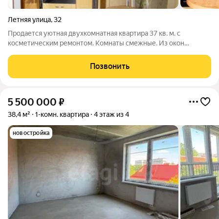
Летняя улица
,
32
Продается уютная двухкомнатная квартира 37 кв. м. с
косметическим ремонтом. Комнаты смежные. Из окон
открывается вид на озеро "летнее". Дом кирпичный, построен
в 1945 году. Так же за квартирой закреплён палисадник 1 сотка
Позвонить
+ сарай, в сарае есть
5 500 000
₽
38,4 м²
1-комн. квартира
4 этаж из 4
новостройка