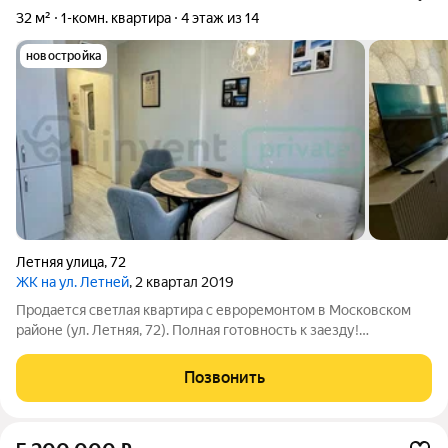
32 м²
1-комн. квартира
4 этаж из 14
новостройка
Летняя улица
,
72
ЖК на ул. Летней
, 2 квартал 2019
Продается светлая квартира с евроремонтом в Московском
районе (ул. Летняя, 72). Полная готовность к заезду!
Представляем вашему вниманию уютное гнездо в новом
кирпичном доме 2019 года постройки. Дом расположен в
Позвонить
тихом, но стремительно развивающемся