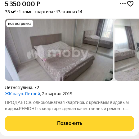
5 350 000
₽
33 м²
1-комн. квартира
13 этаж из 14
новостройка
Летняя улица
,
72
ЖК на ул. Летней
, 2 квартал 2019
ПРОДАЕТСЯ: однокомнатная квартира, с красивым видовым
видом.РЕМОНТ: в квартире сделан качественный ремонт с
использованием современных материалов. Остается мебель и
техника.ИНФРАСТРУКТУРА: В пешей доступности красивое
Позвонить
летнее озеро, магазины, аптеки,