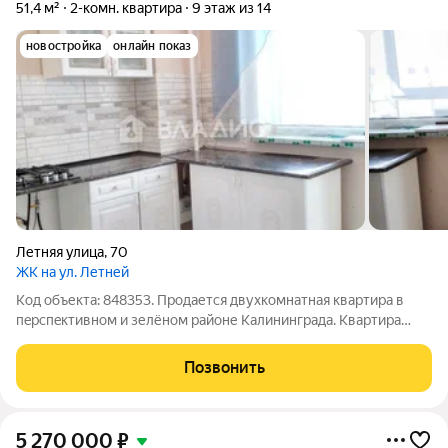
51,4 м²
2-комн. квартира
9 этаж из 14
новостройка
онлайн показ
Летняя улица
,
70
ЖК на ул. Летней
Код объекта: 848353. Продается двухкомнатная квартира в
пepcпeктивнoм и зелёнoм районе Калининграда. Квартира
расположена на девятом этаже четырнадцатиэтажного дома.
Квартира тёплая и светлая, окна выходят на обе стороны дома.
Позвонить
Полы с подогревом.
5 270 000
₽