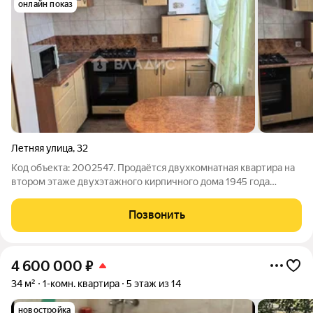
онлайн показ
Летняя улица
,
32
Код объекта: 2002547. Продаётся двухкомнатная квартира на
втором этаже двухэтажного кирпичного дома 1945 года
постройки по адресу: ул. Летняя, д. 32. Ориентиры: ул. Павлика
Морозова, Автомобильная, Коммунистическая. Параметры
Позвонить
квартиры: Общая площадь:
4 600 000
₽
34 м²
1-комн. квартира
5 этаж из 14
новостройка