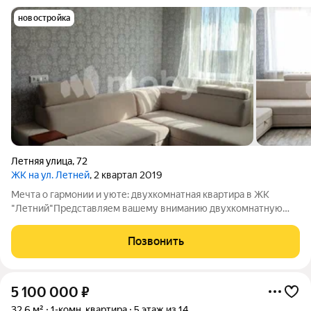
новостройка
Летняя улица
,
72
ЖК на ул. Летней
, 2 квартал 2019
Мечта о гармонии и уюте: двухкомнатная квартира в ЖК
"Летний"Представляем вашему вниманию двухкомнатную
квартиру в современном монолитно-кирпичном доме 2019
года постройки с АВТОНОМНЫМ ОТОПЛЕНИЕМ!Свежий
Позвонить
ремонт, продуманный до мелочей: Простор и свет:
5 100 000
₽
32,6 м²
1-комн. квартира
5 этаж из 14