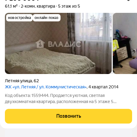
61,1 м²
2-комн. квартира
5 этаж из 5
новостройка
онлайн показ
Летняя улица
,
62
ЖК «ул. Летняя / ул. Коммунистическая»
, 4 квартал 2014
Код объекта: 1559444. Продается уютная, светлая
двухкомнатная квартира, расположенная на 5 этаже 5
этажного дома. Ориентиры: улицы Киевская,
Коммунистическая, Летняя, Павлика Морозова. Общая
Позвонить
площадь 61,1 кв.м., две изолированные комнаты 18 кв.м. и 15