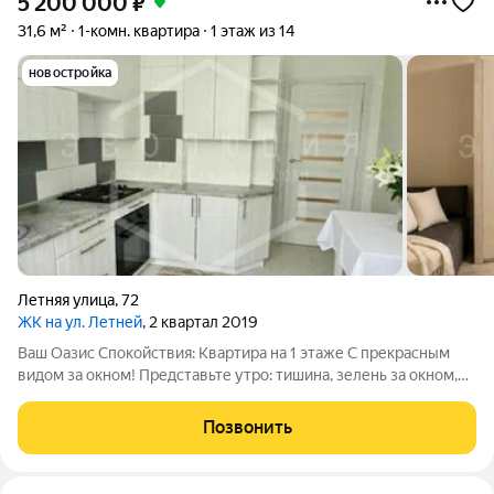
5 200 000
₽
31,6 м²
1-комн. квартира
1 этаж из 14
новостройка
Летняя улица
,
72
ЖК на ул. Летней
, 2 квартал 2019
Ваш Оазис Спокойствия: Квартира на 1 этаже С прекрасным
видом за окном! Представьте утро: тишина, зелень за окном,
тепло и уют, созданные только для Вас. Ваша особенная
квартира ждет на Летней 72. Это не просто жилье, а Ваша
Позвонить
личная гавань для