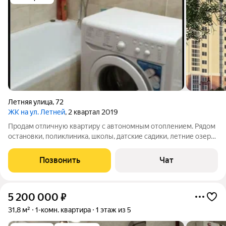
Летняя улица
,
72
ЖК на ул. Летней
, 2 квартал 2019
Продам отличную квартиру с автономным отоплением. Рядом
остановки, поликлиника, школы, датские садики, летние озеро
с прогулочным парком с велосипедной дорожкой и
тренажёрами, супермаркет. Квартира тёплая, ухоженная.
Позвонить
Чат
Прямая продажа.
5 200 000
₽
31,8 м²
1-комн. квартира
1 этаж из 5