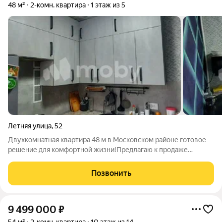
48 м²
2-комн. квартира
1 этаж из 5
Летняя улица
,
52
Двухкомнатная квартира 48 м в Московском районе готовое
решение для комфортной жизни!Предлагаю к продаже
двухкомнатную квартиру с изолированными комнатами в
пятиэтажном блочном доме советской постройки. Общая
Позвонить
площадь 48 м, жилая 42,5 м, площадь
9 499 000
₽