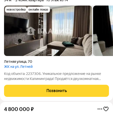
54 м²
2-комн. квартира
10 этаж из 14
новостройка
онлайн показ
Летняя улица
,
70
ЖК на ул. Летней
Код объекта: 2237306. Уникальное предложение на рынке
недвижимости Калининграда! Продаётся двухкомнатная
квартира площадью 54 кв. м на 10 этаже 14-этажного дома по
адресу Летняя улица, 70. Квартира с евроремонтом,
Позвонить
изолированными комнатами и лоджией.
4 800 000
₽