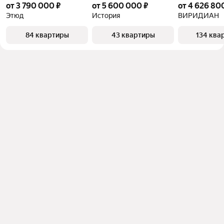
от 3 790 000 ₽
от 5 600 000 ₽
от 4 626 80
Этюд
История
ВИРИДИАН
84 квартиры
43 квартиры
134 ква