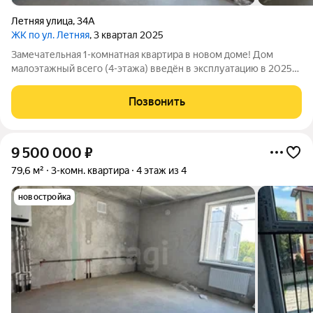
Летняя улица
,
34А
ЖК по ул. Летняя
, 3 квартал 2025
Замечательная 1-комнатная квартира в новом доме! Дом
малоэтажный всего (4-этажа) введён в эксплуатацию в 2025
году. Крыльцо с подъёмным механизмом. ВЫ доме грузовой
лифт. Квартира расположена на 4 этаже, окна выходят на
Позвонить
восток. Серый ключ от
9 500 000
₽
79,6 м²
3-комн. квартира
4 этаж из 4
новостройка