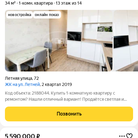
34 м²
1-комн. квартира
13 этаж из 14
новостройка
онлайн показ
Летняя улица
,
72
ЖК на ул. Летней
, 2 квартал 2019
Код объекта: 2188044. Купить 1-комнатную квартиру с
ремонтом? Нашли отличный вариант! Продаётся светлая и
уютная 1-комнатная квартира площадью 34 м на 13 этаже
современного дома. Это квартира, в которую действительно
Позвонить
приятно зайти. Здесь уже всё
5 590 000
₽