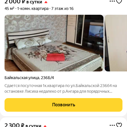
2 000
₽
в сутки
45 м²
1-комн. квартира
7 этаж из 16
Байкальская улица
,
236Б/4
Сдается посуточная 1к.квартира по ул.Байкальской 236б4 на
остановке Лисиха недалеко от р.Ангара для порядочных
чистоплотных гостей.Светлая уютная с отдельной
кухней,застекленной лоджией.Есть все необходимое для
Позвонить
комфортного проживания:мебель бытовая
2 300
₽
в сутки