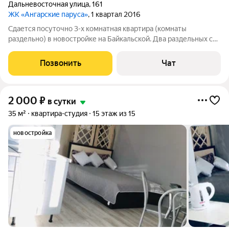
Дальневосточная улица
,
161
ЖК «Ангарские паруса»
, 1 квартал 2016
Сдается посуточно 3-х комнатная квартира (комнаты
раздельно) в новостройке на Байкальской. Два раздельных сан
узла. Чисто, уютно. Развитая инфраструктура.Все в шаговой
доступности, магазины, кафе, бары, рестораны. Сбербанк,
Позвонить
Чат
фитнес клуб,
2 000
₽
в сутки
35 м²
квартира-студия
15 этаж из 15
новостройка