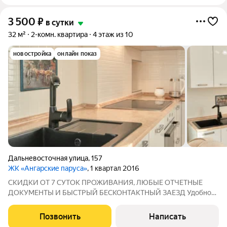
3 500
₽
в сутки
32 м²
2-комн. квартира
4 этаж из 10
новостройка
онлайн показ
Дальневосточная улица
,
157
ЖК «Ангарские паруса»
, 1 квартал 2016
СКИДКИ ОТ 7 СУТОК ПРОЖИВАНИЯ, ЛЮБЫЕ ОТЧЕТНЫЕ
ДОКУМЕНТЫ И БЫСТРЫЙ БЕСКОНТАКТНЫЙ ЗАЕЗД Удобно
для семейного отдыха, деловых поездок и командировочного
пребывания. Здесь вы найдёте всё, что нужно для
Позвонить
Написать
качественного отдыха и личного времяпрепровождения.