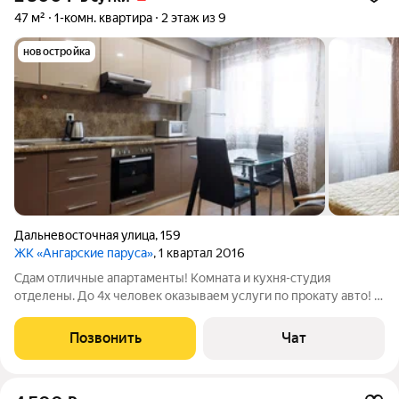
47 м²
1-комн. квартира
2 этаж из 9
новостройка
Дальневосточная улица
,
159
ЖК «Ангарские паруса»
, 1 квартал 2016
Сдам отличные апартаменты! Комната и кухня-студия
отделены. До 4х человек оказываем услуги по прокату авто! 2
ЖК Телевизора с кабельным более 140 каналов на кухне и в
спальне,что очень удобно! Есть все для комфортного
Позвонить
Чат
проживания Вай фай 100Мбт