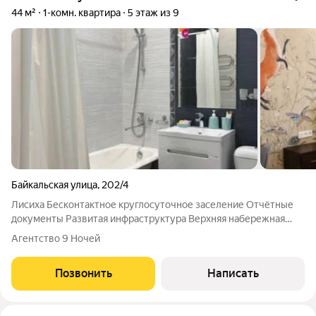
44 м²
1-комн. квартира
5 этаж из 9
Байкальская улица
,
202/4
Лисиха Бесконтактное круглосуточное заселение Отчётные
документы Развитая инфраструктура Верхняя набережная
Лучшее сooтношeние ЦЕНА/КOМФOРT в Иркутcке с ceтью
Агентство 9 Ночей
квapтиp аренды «9 Ночей»! Уютная однокомнатная квартира,
рассчитанная на размещение
Позвонить
Написать