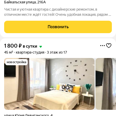
Байкальская улица
,
216А
Чистая и уютная квартира с дизайнерские ремонтом, в
отличном месте ждёт гостей! Очень удобная локация, рядом с
остановкой "Лисиха". В пешей доступности Верхняя
набережная, до аэропорта 10минут, до жд вокзала 15 минут.
Позвонить
Уборка и санитарная обработка
1 800
₽
в сутки
45 м²
квартира-студия
3 этаж из 17
новостройка
улица Юрия Левитанского
,
4