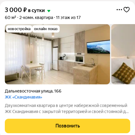
3 000
₽
в сутки
60 м²
2-комн. квартира
11 этаж из 17
новостройка
онлайн показ
Дальневосточная улица
,
166
ЖК «Скандинавия»
Двухкомнатная квартира в центре набережной современный
ЖК Скандинавия с закрытой территорией и своей стоянкой для
авто! Ненужно платить дополнительные деньги!) В квартире
есть все необходимое для комфортного проживания!
Позвонить
Отличный вид из окна на