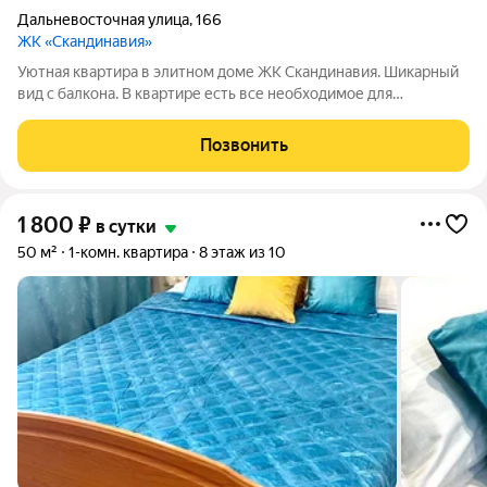
Дальневосточная улица
,
166
ЖК «Скандинавия»
Уютная квартира в элитном доме ЖК Скандинавия. Шикарный
вид с балкона. В квартире есть все необходимое для
комфортно проживания. Новая техника, новая мебель!Ост
транспорта 2 мин ходьбы. Wi-fi .отчетные документы любой
Позвонить
формы! Расчетный час в 12.00
1 800
₽
в сутки
50 м²
1-комн. квартира
8 этаж из 10