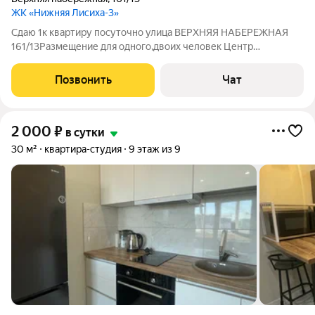
ЖК «Нижняя Лисиха-3»
Сдаю 1к квартиру посуточно улица ВЕРХНЯЯ НАБЕРЕЖНАЯ
161/13Размещение для одного,двоих человек Центр
города,Набережная,Аэропорт 5-7 минут,клиника Варикоза нет
Квартира студия, сделан свежий ремонт, не прокуренная,
Позвонить
Чат
чистая аккуратная мебель и бытовая
2 000
₽
в сутки
30 м²
квартира-студия
9 этаж из 9