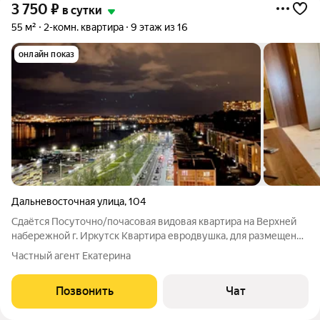
3 750
₽
в сутки
55 м²
2-комн. квартира
9 этаж из 16
онлайн показ
Дальневосточная улица
,
104
Сдаётся Посуточно/почасовая видовая квартира на Верхней
набережной г. Иркутск Квартира евродвушка, для размещения
максимум 4х гостей. Квартира Посуточно/почасовая в
Частный агент Екатерина
Иркутске расположена на Верней набережной реки Ангара. В
шаговой доступности (минута)
Позвонить
Чат