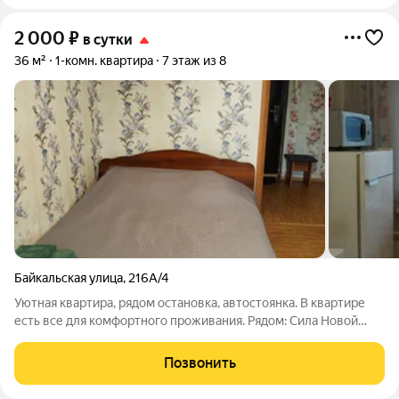
2 000
₽
в сутки
36 м²
1-комн. квартира
7 этаж из 8
Байкальская улица
,
216А/4
Уютная квартира, рядом остановка, автостоянка. В квартире
есть все для комфортного проживания. Рядом: Сила Новой
Жизни Мед. центр, Медико-центр, Медпрактик, Научный центр
проблем здоровья семьи и репродукции человека ФГБНУ,
Позвонить
Иркутский областной