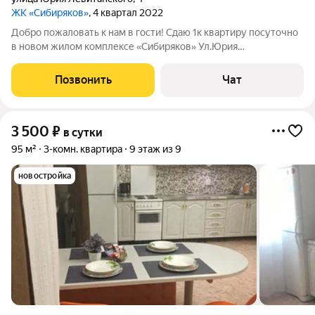
ЖК «Сибиряков»
, 4 квартал 2022
Добро пожаловать к нам в гости! Сдаю 1к квартиру посуточно
в новом жилом комплексе «Сибиряков» Ул.Юрия
Левитанского д.4 АЭРОПОРТ-ДИАГНОСТИЧЕСКИЙ ЦЕНТР-
Клиника Варикоза нет,Набережная реки Ангары(7-10 минут
Позвонить
Чат
езды) Развитая инфраструктура ,остановка
3 500
₽
в сутки
95 м²
3-комн. квартира
9 этаж из 9
новостройка