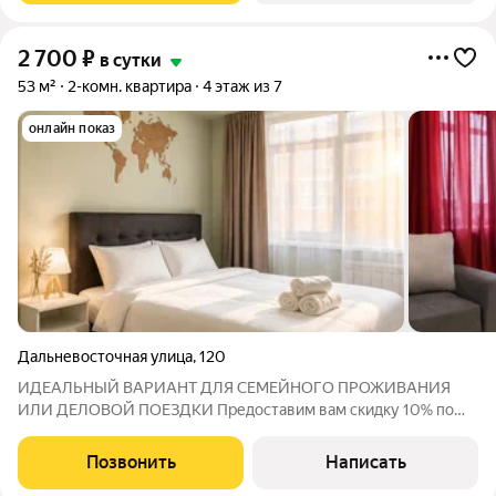
2 700
₽
в сутки
53 м²
2-комн. квартира
4 этаж из 7
онлайн показ
Дальневосточная улица
,
120
ИДЕАЛЬНЫЙ ВАРИАНТ ДЛЯ СЕМЕЙНОГО ПРОЖИВАНИЯ
ИЛИ ДЕЛОВОЙ ПОЕЗДКИ Предоставим вам скидку 10% по
промокоду "ОСЕНЬ" при проживании от 5ти суток! Трансфер в
подарок при проживании от 3х суток Шикарная двухкомнатная
Позвонить
Написать
квартира недалеко от набережной Мини-бар