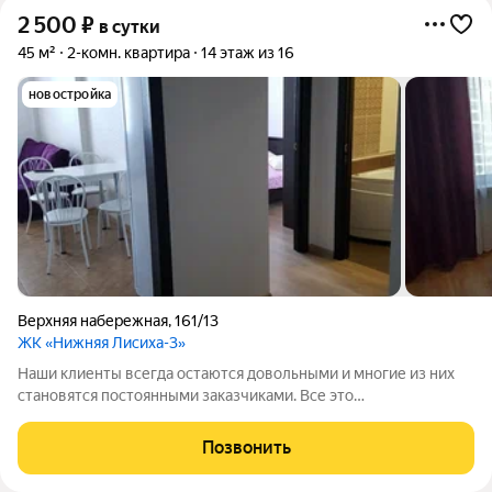
2 500
₽
в сутки
45 м²
2-комн. квартира
14 этаж из 16
новостройка
Верхняя набережная
,
161/13
ЖК «Нижняя Лисиха-3»
Наши клиенты всегда остаются довольными и многие из них
становятся постоянными заказчиками. Все это
свидетельствует о качестве предоставляемого нами
обслуживания. Квартира не сдаётся: для МЕРОПРИЯТИЙ,
Позвонить
также не сдаётся с животными, штраф от 1000р