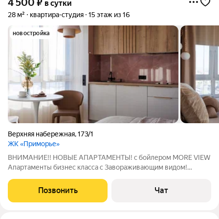
4 500
₽
в сутки
28 м²
квартира-студия
15 этаж из 16
новостройка
Верхняя набережная
,
173/1
ЖК «Приморье»
ВНИМАНИЕ!! НОВЫЕ АПАРТАМЕНТЫ! с бойлером MORE VIEW
Апартаменты бизнес класса с Завораживающим видом!
внимание, есть вода в период отключения Доброе пожаловать
в сеть "RASKO HOME " - сеть квартир для счастливых людей В
Позвонить
Чат
честь открытия дарим скидки на