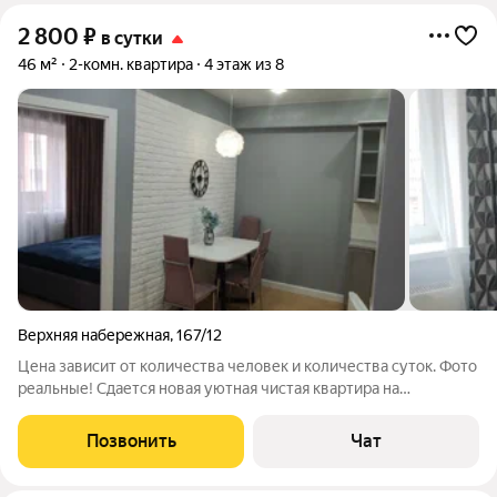
2 800
₽
в сутки
46 м²
2-комн. квартира
4 этаж из 8
Верхняя набережная
,
167/12
Цена зависит от количества человек и количества суток. Фoтo
реальные! Сдается новая уютная чистая квартира на
набережной Ангары. Расположена вблизи аэропорт,
Мкр.солнечный, Сибэкспоцентр, Октябрьский районный суд,
Позвонить
Чат
Ленинский районный суд, Байкал