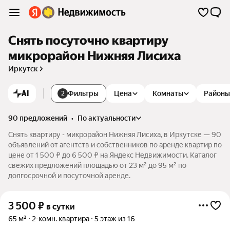
Снять посуточно квартиру
микрорайон Нижняя Лисиха
Иркутск
AI
Фильтры
Цена
Комнаты
Районы
2
90 предложений
•
по актуальности
Снять квартиру - микрорайон Нижняя Лисиха, в Иркутске — 90
объявлений от агентств и собственников по аренде квартир по
цене от 1 500 ₽ до 6 500 ₽ на Яндекс Недвижимости. Каталог
свежих предложений площадью от 23 м² до 95 м² по
долгосрочной и посуточной аренде.
3 500
₽
в сутки
65 м²
2-комн. квартира
5 этаж из 16