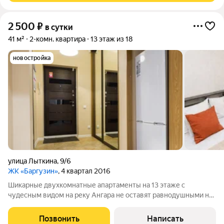
2 500
₽
в сутки
41 м²
2-комн. квартира
13 этаж из 18
новостройка
улица Лыткина
,
9/6
ЖК «Баргузин»
, 4 квартал 2016
Шикарные двухкомнатные апартаменты на 13 этаже с
чудесным видом на реку Ангара не оставят равнодушными ни
одного ценителя комфорта! Апартаменты расположены в ЖК
«Баргузин» на ул. Лыткина, 9/6. Светлая, просторная, с
Позвонить
Написать