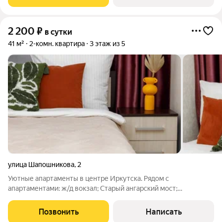
двухкомнатная квартира на Депутатской,
2 200
₽
в сутки
41 м²
2-комн. квартира
3 этаж из 5
улица Шапошникова
,
2
Уютные апартаменты в центре Иркутска. Рядом с
апартаментами: ж/д вокзал; Старый ангарский мост;
Живописная набережная р. Ангара, бульвар Гагарина и остров
Юность; Остановки общественного транспорта в любую точку
Позвонить
Написать
города; Банки, рестораны, кафе и