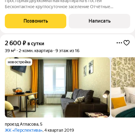
Просторная двухкомнатная квартира на 6 гостей
Бесконтактное круглосуточное заселение Отчётные
документы Развитая инфраструктура Октябрьский район
Лучшее сooтношeние ЦЕНА/КOМФOРT в Иркутcке с ceтью
Позвонить
Написать
квapтиp аренды «9 Ночей»! Просторная
2 600
₽
в сутки
39 м²
2-комн. квартира
9 этаж из 16
новостройка
проезд Атласова
,
5
ЖК «Перспектива»
, 4 квартал 2019