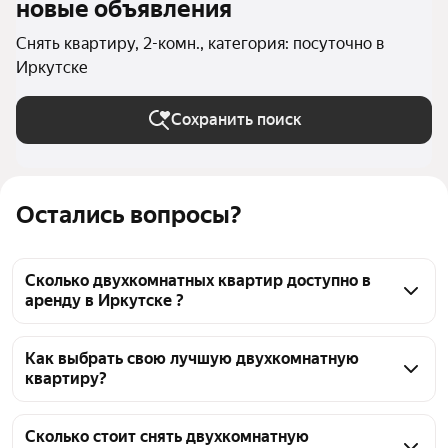
новые объявления
Снять квартиру, 2-комн., категория: посуточно в
Иркутске
Сохранить поиск
Остались вопросы?
Сколько двухкомнатных квартир доступно в
аренду в Иркутске ?
На Яндекс Недвижимости в Иркутске доступно в 
аренду 220 двухкомнатных квартир, из них 33 
Как выбрать свою лучшую двухкомнатную
квартиру?
объявления от собственников, 191 объявление от 
агентств
Чтобы снять посуточно 2-комнатную квартиру, 
воспользуйтесь удобными фильтрами и 
Сколько стоит снять двухкомнатную