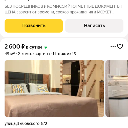
БЕЗ ПОСРЕДНИКОВ и КОМИССИЙ! ОТЧЕТНЫЕ ДОКУМЕНТЫ!
ЦЕНА зависит от времени, сроков проживания и МОЖЕТ
МЕНЯТЬСЯ! АКТУАЛЬНУЮ СТОИМОСТЬ и СВОБОДНЫЕ ДАТЫ
УТОЧНЯЙТЕ У МЕНЕДЖЕРА! Уютные, комфортабельные,
Позвонить
Написать
ВМЕСТИТЕЛЬНЫЕ двухкомнатные апартаменты расположены
в
2 600
₽
в сутки
49 м²
2-комн. квартира
11 этаж из 15
улица Дыбовского
,
8/2