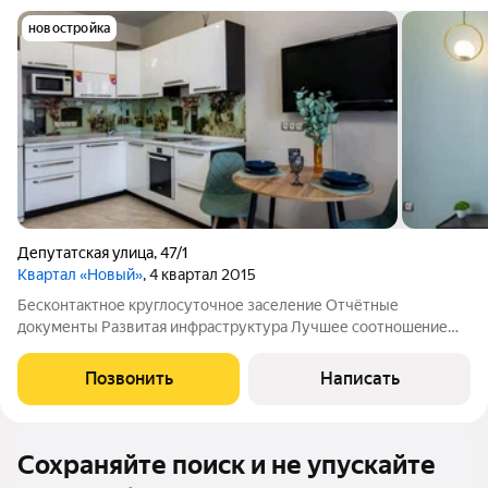
новостройка
Депутатская улица
,
47/1
Квартал «Новый»
, 4 квартал 2015
Бесконтактное круглосуточное заселение Отчётные
документы Развитая инфраструктура Лучшее сooтношeние
ЦЕНА/КOМФOРT в Иркутcке с ceтью квapтиp аренды «9
Ночей»! Уютная однокомнатная квартира на Депутатской,
Позвонить
Написать
рассчитанная на четверых гостей. Спальная
Сохраняйте поиск и не упускайте