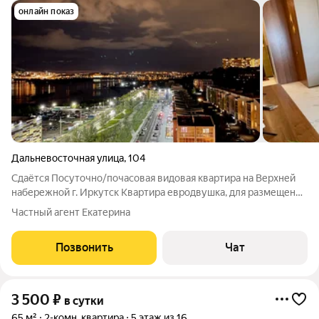
онлайн показ
Дальневосточная улица
,
104
Сдаётся Посуточно/почасовая видовая квартира на Верхней
набережной г. Иркутск Квартира евродвушка, для размещения
максимум 4х гостей. Квартира Посуточно/почасовая в
Частный агент Екатерина
Иркутске расположена на Верней набережной реки Ангара. В
шаговой доступности (минута)
Позвонить
Чат
3 500
₽
в сутки
65 м²
2-комн. квартира
5 этаж из 16