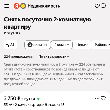
Снять посуточно 2-комнатную
квартиру
Иркутск
AI
Фильтры
2 комн.
Цена
Районы
2
224 предложения
•
по актуальности
Снять двухкомнатную квартиру в Иркутске — 224 объявления
от агентств и собственников по аренде квартир по цене от
1 500 ₽ до 6 500 ₽ на Яндекс Недвижимости. Каталог свежих
предложений площадью от 30 м² до 95 м² по долгосрочной и
посуточной аренде.
3 750
₽
в сутки
55 м²
2-комн. квартира
9 этаж из 16