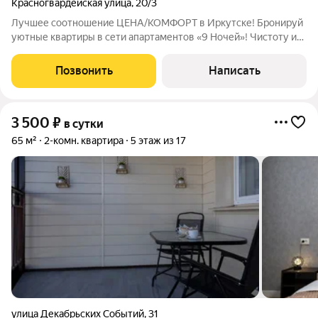
Красногвардейская улица
,
20/3
Лучшее соотношение ЦЕНА/КОМФОРТ в Иркутске! Бронируй
уютные квартиры в сети апартаментов «9 Ночей»! Чистоту и
опрятность наших квартир уже успели оценить тысячи
довольных клиентов, что подтверждают сотни
Позвонить
Написать
положительных отзывов. Мы предоставляем
3 500
₽
в сутки
65 м²
2-комн. квартира
5 этаж из 17
улица Декабрьских Событий
,
31