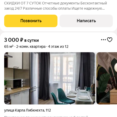
СКИДКИ ОТ 7 СУТОК Отчетные документы Бесконтактный
заезд 24/7 Различные способы оплаты Ищете надежную
квартиру посуточно для отдыха или командировки в
Иркутске? Вы ее нашли! Мы верим, что комфорт складывается
Позвонить
Написать
из мелочей: спокойной атмосферы,
3 000
₽
в сутки
65 м²
2-комн. квартира
4 этаж из 12
улица Карла Либкнехта
,
112