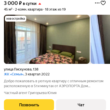
3 000
₽
в сутки
45 м²
2-комн. квартира
18 этаж из 19
новостройка
улица Пискунова
,
138
ЖК «Семья»
, 3 квартал 2022
Добро пожаловать в уютную квартиру с отличным ремонтом
расположенную в 5ти минутах от АЭРОПОРТА Дом
расположен в районе с развитой инфраструктурой: торговые и
Частный агент Григорьева Юлия
бизнес центры ,продуктовые магазины ,а также рестораны,
кафе, банкоматы, аптеки.Рядом
Позвонить
Чат