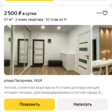
2 500
₽
в сутки
57 м²
2-комн. квартира
10 этаж из 11
улица Пискунова
,
142/4
Уютная, солнечная квартира на 10 этаже для пары или для
четырех человек, для командированных и гостей города. В
квартире широкая двухспальная кровать. В гостиной большой,
раскладывающийся диван. Развитая инфраструктура в жилом
Позвонить
Написать
комплексе. Множество