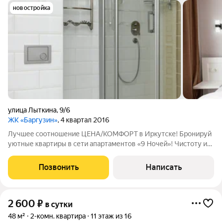
новостройка
улица Лыткина
,
9/6
ЖК «Баргузин»
, 4 квартал 2016
Лучшее соотношение ЦЕНА/КОМФОРТ в Иркутске! Бронируй
уютные квартиры в сети апартаментов «9 Ночей»! Чистоту и
опрятность наших квартир уже успели оценить тысячи
довольных клиентов, что подтверждают сотни
Позвонить
Написать
положительных отзывов. Мы предоставляем
2 600
₽
в сутки
48 м²
2-комн. квартира
11 этаж из 16