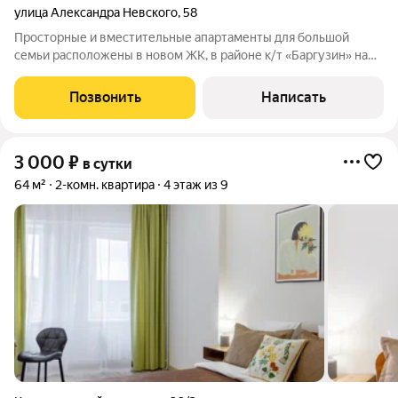
улица Александра Невского
,
58
Просторные и вместительные апартаменты для большой
семьи расположены в новом ЖК, в районе к/т «Баргузин» на
ул. А. Невского, 58. Большая кухня, дизайнерский ремонт,
идеальная чистота, уют и комфорт! Развитая инфраструктура:
Позвонить
Написать
детская площадка, парковка
3 000
₽
в сутки
64 м²
2-комн. квартира
4 этаж из 9