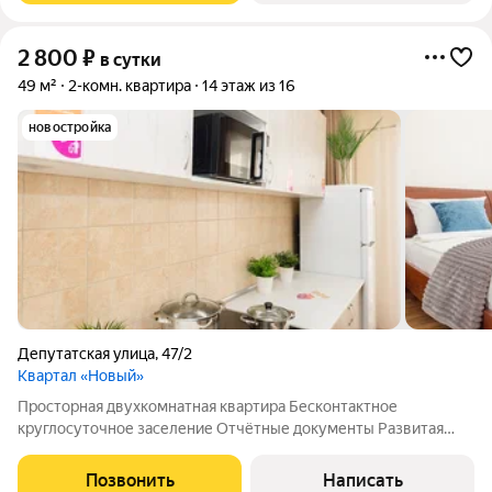
2 800
₽
в сутки
49 м²
2-комн. квартира
14 этаж из 16
новостройка
Депутатская улица
,
47/2
Квартал «Новый»
Просторная двухкомнатная квартира Бесконтактное
круглосуточное заселение Отчётные документы Развитая
инфраструктура Лучшее сooтношeние ЦЕНА/КOМФOРT в
Иркутcке с ceтью квapтиp аренды «9 Ночей»! Уютная
Позвонить
Написать