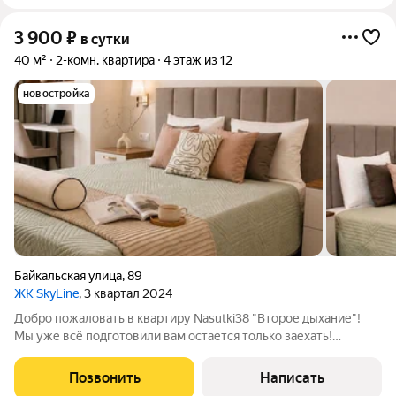
заселением.
3 900
₽
в сутки
40 м²
2-комн. квартира
4 этаж из 12
новостройка
Байкальская улица
,
89
ЖК SkyLine
, 3 квартал 2024
Добро пожаловать в квартиру Nasutki38 "Второе дыхание"!
Мы уже всё подготовили вам остается только заехать!
ПОЧЕМУ ВЫБИРАЮТ ИМЕННО НАС? - Удобное и
бесконтактное заселение 24/7! - Мгновенное бронирование! -
Позвонить
Написать
При проживании от 5 суток вы получаете: