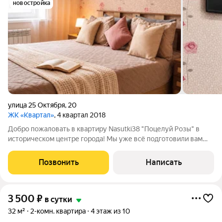
новостройка
улица 25 Октября
,
20
ЖК «Квартал»
, 4 квартал 2018
Добро пожаловать в квартиру Nasutki38 "Поцелуй Розы" в
историческом центре города! Мы уже всё подготовили вам
остается только заехать! ПОЧЕМУ ВЫБИРАЮТ ИМЕННО НАС?
- Удобное и бесконтактное заселение 24/7! - Мгновенное
Позвонить
Написать
бронирование! - При проживании
3 500
₽
в сутки
32 м²
2-комн. квартира
4 этаж из 10