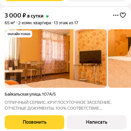
3 000
₽
в сутки
65 м²
2-комн. квартира
13 этаж из 17
онлайн показ
Байкальская улица
,
107А/5
ОТЛИЧНЫЙ СЕРВИС, КРУГЛОСУТОЧНОЕ ЗАСЕЛЕНИЕ,
ОТЧЕТНЫЕ ДОКУМЕНТЫ, 100% СООТВЕТСТВИЕ
ФОТОГРАФИЯМ Жить в центре Иркутска значит быть в
центре событий. Наши квартиры это чистое, спокойное
Позвонить
Написать
пространство с удобным расположением и бесконтактным