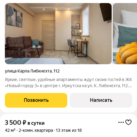
улица Карла Либкнехта
,
112
Яркие, светлые, удобные апартаменты ждут своих гостей в ЖК
«Новый город-3» в центре г. Иркутска на ул. К. Либкнехта, 112.
Вы по достоинству оцените чистоту и комфорт наших
апартаментов, укомплектованных по принципу «заходи и
Позвонить
Написать
живи». Во дворе большая
3 500
₽
в сутки
42 м²
2-комн. квартира
13 этаж из 18