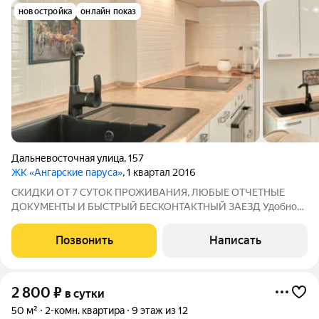
новостройка
онлайн показ
Дальневосточная улица
,
157
ЖК «Ангарские паруса»
, 1 квартал 2016
СКИДКИ ОТ 7 СУТОК ПРОЖИВАНИЯ, ЛЮБЫЕ ОТЧЕТНЫЕ
ДОКУМЕНТЫ И БЫСТРЫЙ БЕСКОНТАКТНЫЙ ЗАЕЗД Удобно
для семейного отдыха, деловых поездок и командировочного
пребывания. Здесь вы найдёте всё, что нужно для
Позвонить
Написать
качественного отдыха и личного времяпрепровождения.
2 800
₽
в сутки
50 м²
2-комн. квартира
9 этаж из 12