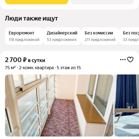
дизайнерским ремонтом, дорогой
Люди также ищут
Евроремонт
Дизайнерский
Без комиссии
Без по
118 предложений
53 предложения
211 предложений
33 пред
2 700
₽
в сутки
75 м²
2-комн. квартира
5 этаж из 15