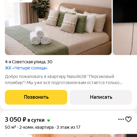
4-я Советская улица
,
30
ЖК «Четыре солнца»
Добро пожаловать в квартиру Nasutki38 "Персиковый
пломбир"! Мы уже всё подготовили вам остается только
заехать! ПОЧЕМУ ВЫБИРАЮТ ИМЕННО НАС? - Удобное и
бесконтактное заселение 24/7! - Мгновенное бронирование! -
Позвонить
Написать
При проживании от 5 суток вы
3 050
₽
в сутки
50 м²
2-комн. квартира
3 этаж из 17