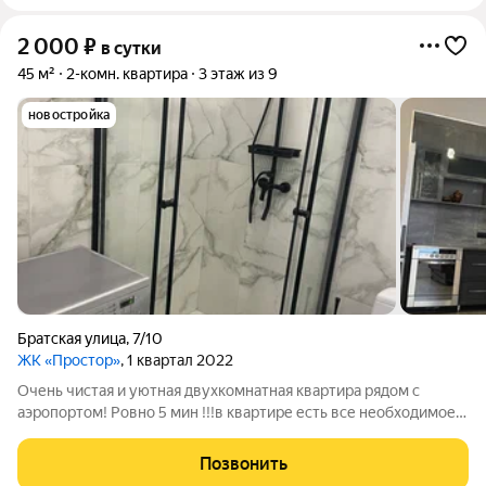
2 000
₽
в сутки
45 м²
2-комн. квартира
3 этаж из 9
новостройка
Братская улица
,
7/10
ЖК «Простор»
, 1 квартал 2022
Очень чистая и уютная двухкомнатная квартира рядом с
аэропортом! Ровно 5 мин !!!в квартире есть все необходимое
для комфортно проживания. Чистое постельное белье, посуда,
Через дорогу кафе Дацан, магазины , супермаркет! До
Позвонить
центрального рынка 15 мин.