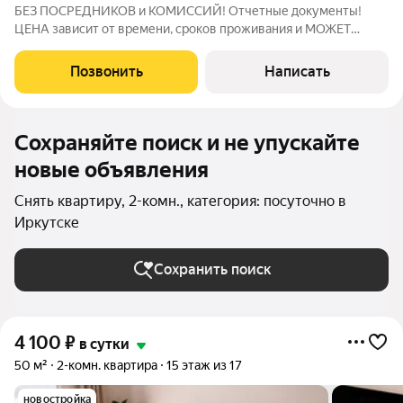
БЕЗ ПОСРЕДНИКОВ и КОМИССИЙ! Отчетные документы!
ЦЕНА зависит от времени, сроков проживания и МОЖЕТ
МЕНЯТЬСЯ! АКТУАЛЬНУЮ СТОИМОСТЬ УТОЧНЯЙТЕ У
МЕНЕДЖЕРА! Уютные, комфортные, НОВЫЕ двухкомнатные
Позвонить
Написать
апартаменты на 9 этаже ждут своих гостей в ЖК
Сохраняйте поиск и не упускайте
новые объявления
Снять квартиру, 2-комн., категория: посуточно в
Иркутске
Сохранить поиск
4 100
₽
в сутки
50 м²
2-комн. квартира
15 этаж из 17
новостройка