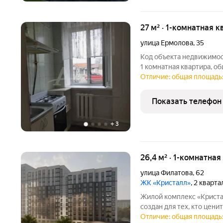
27 м² · 1-комнатная к
улица Ермолова
,
35
Код объекта недвижимос
1 комнатная квартира, об
сделан косметический ре
Отличие: общая площадь:
Документы в порядке, од
улицу
Показать телефон
+
3
26,4 м² · 1-комнатная
улица Филатова
,
62
ЖК «Кристалл»
, 2 кварт
Жилой комплекс «Криста
создан для тех, кто цен
Комплекс располагается
Отличие: общая площадь: