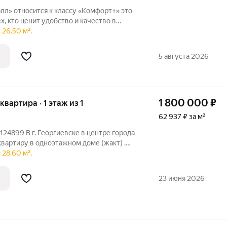
» относится к классу «Комфорт+» это
х, кто ценит удобство и качество в
мплекс расположен в перспективном
 26.50 м².
й инфраструктурой. Его ключевая
5 августа 2026
1 800 000
₽
 квартира · 1 этаж из 1
62 937 ₽ за м²
4899 В г. Георгиевске в центре города
вартиру в одноэтажном доме (жакт) .
л совмещен. Двор закрыт со всех сторон и
 28.60 м².
звоните для уточнения интересующей Вас
23 июня 2026