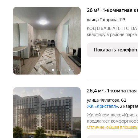
26 м² · 1-комнатная к
улица Гагарина
,
113
КОД В БАЗЕ АГЕНТСТВА 
квартиру в районе парка 
,качественным ремонтом 
доступности , парк для пр
Показать телефон
,транспорт общего
+
4
26,4 м² · 1-комнатная
улица Филатова
,
62
ЖК «Кристалл»
, 2 кварт
Жилой комплекс «Криста
предлагает комфортное 
Комплекс расположен в 
Отличие: общая площадь:
полноценной инфраструк