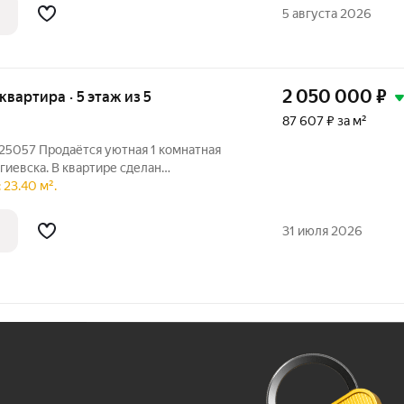
котором
5 августа 2026
2 050 000
₽
 квартира · 5 этаж из 5
87 607 ₽ за м²
25057 Продаётся уютная 1 комнатная
ргиевска. В квартире сделан
анорамное окно ПВХ. Во дворе есть
 23.40 м².
ктовый магазин. На дополнительные
31 июля 2026
Ж