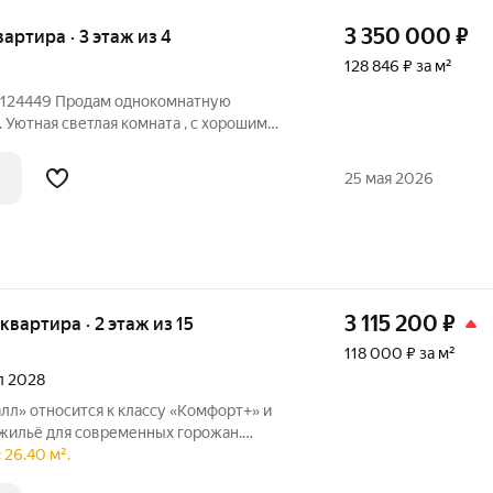
3 350 000
₽
вартира · 3 этаж из 4
128 846 ₽ за м²
124449 Продам однокомнатную
. Уютная светлая комната , с хорошим
. Вся инфраструктура в шаговой
огулок , ,магазины , школа , детский сад
25 мая 2026
3 115 200
₽
 квартира · 2 этаж из 15
118 000 ₽ за м²
ал 2028
лл» относится к классу «Комфорт+» и
жильё для современных горожан.
активно развивающемся районе с
 26.40 м².
турой. Он включает в себя