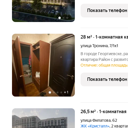
полноценной инфраструкту
секционный дом с
Показать телефон
28 м² · 1-комнатная к
улица Тронина
,
7/1к1
В городе Георгиевске, ра
квартира Район с развит
рынок, детский сад, школ
Отличие: общая площадь:
частично мебель. При з
Показать телефон
+
1
26,5 м² · 1-комнатная
улица Филатова
,
62
ЖК «Кристалл»
, 2 кварт