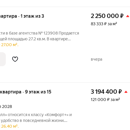
2 250 000
₽
вартира · 1 этаж из 3
83 333 ₽ за м²
ти в базе агентства № 123908 Продается
щей площадью 27.2 кв.м. В квартире
монт. Компактная кухня. Очень уютная.
 27.00 м².
ин собственник. Первый этаж, окна на
вчера
3 194 400
₽
 квартира · 9 этаж из 15
121 000 ₽ за м²
ал 2028
лл» относится к классу «Комфорт+» и
ит удобство в повседневной жизни.
 в активно развивающемся районе с
 26.40 м².