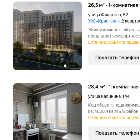
26,5 м² · 1-комнатная
улица Филатова
,
62
ЖК «Кристалл»
, 2 кварт
Жилой комплекс «Криста
предлагает комфортное 
современных жителей. К
Отличие: общая площадь:
развивающемся районе с
особенность еди
Показать телефон
28,4 м² · 1-комнатная
улица Калинина
,
144
Код объекта недвижимост
кв. м. 28,4 кв.м 5/5 рай
солнце, мягко проникающ
Отличие: общая площадь:
заливающее светом уютн
зная, что за
Показать телефон