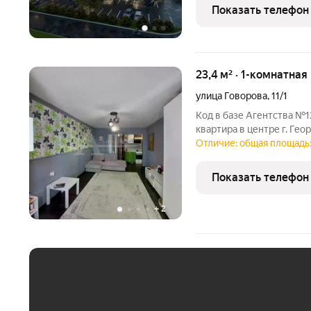
трёхподъездный дом, в 
Показать телефон
23,4 м² · 1-комнатная
улица Говорова
,
11/1
Код в базе Агентства №1
квартира в центре г. Гео
косметический ремонт. П
Отличие: общая площадь:
детская площадка,проду
вопросы ответим по
Показать телефон
+
2
ЕЖЕМЕСЯЧНЫЙ ПЛАТЁ