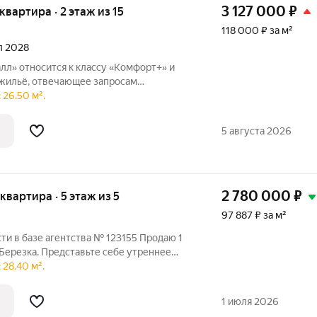
3 127 000
₽
 квартира · 2 этаж из 15
118 000 ₽ за м²
ал 2028
лл» относится к классу «Комфорт+» и
жильё, отвечающее запросам
омплекс расположен в активно
 26.50 м².
 полноценной инфраструктурой. Его
ный трёхподъездный
5 августа 2026
2 780 000
₽
 квартира · 5 этаж из 5
97 887 ₽ за м²
и в базе агентства № 123155 Продаю 1
он Березка. Представьте себе утреннее
ее сквозь пластиковые окна,
 28.40 м².
ую комнату. Вы просыпаетесь в тишине,
1 июля 2026