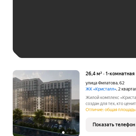
До 30 тыс. ₽
До 50 тыс. ₽
До 70 тыс. ₽
Больше 100 тыс. ₽
26,4 м² · 1-комнатная
улица Филатова
,
62
ЖК «Кристалл»
, 2 кварт
Жилой комплекс «Криста
создан для тех, кто цен
Комплекс расположен в р
Отличие: общая площадь:
располагает всей нужной
трёхподъездный
Показать телефон