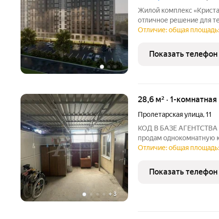
Жилой комплекс «Кристалл
отличное решение для те
повседневной жизни. Ко
Отличие: общая площадь:
районе с хорошо развито
особенность один
Показать телефон
28,6 м² · 1-комнатная
Пролетарская улица
,
11
КОД В БАЗЕ АГЕНТСТВА 12
продам однокомнатную к
Уютная комната , санузе
Отличие: общая площадь:
накрыт. Обязательно по
Показать телефон
+
3