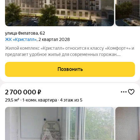
улица Филатова
,
62
ЖК «Кристалл»
, 2 квартал 2028
Жилой комплекс «Кристалл» относится к классу «Комфорт+» и
предлагает удобное жильё для современных горожан.
Комплекс расположен в активно развивающемся районе с
полноценной инфраструктурой. Его особенность единый
Позвонить
трёхподъездный дом, в котором
2 700 000
₽
29,5 м²
1-комн. квартира
4 этаж из 5