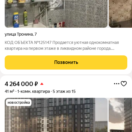
улица Тронина
,
7
КОД ОБЪЕКТА №125147 Продается уютная однокомнатная
квартира на первом этаже в ликвидном районе города.
Квартира отлично подойдёт для комфортного проживания или
сдачи в аренду. Благодаря расположению в востребованном
Позвонить
районе объект отличается высокой
4 264 000
₽
41 м²
1-комн. квартира
5 этаж из 15
новостройка