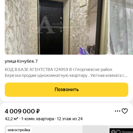
улица Кочубея
,
7
КОД В БАЗЕ АГЕНТСТВА 124959 В г.Георгиевске район
Березка продам однокомнатную квартиру . Уютная комната с
выходом на балкон , санузел совмещен . Хорошие соседи ,
уютный двор для прогулок и парковочным местом . Вся
Позвонить
инфраструктура в шаговой
4 009 000
₽
42,2 м²
1-комн. квартира
12 этаж из 24
новостройка