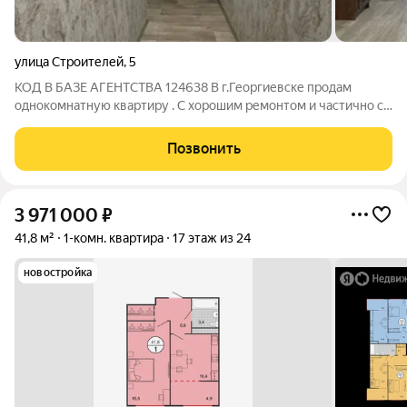
улица Строителей
,
5
КОД В БАЗЕ АГЕНТСТВА 124638 В г.Георгиевске продам
однокомнатную квартиру . С хорошим ремонтом и частично с
мебелью . Светлая просторная комната с выходом на балкон .
Санузел совмещенный . Уютная кухня с мебелью .
Позвонить
Инфраструктура в шаговой доступности
3 971 000
₽
41,8 м²
1-комн. квартира
17 этаж из 24
новостройка