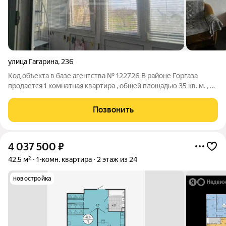
улица Гагарина
,
236
Код объекта в базе агентства № 122726 В районе Горгаза
продается 1 комнатная квартира , общей площадью 35 кв. м. , с
просторной кухней и и раздельным санузлом. В квартире
сделан хороший ремонт, никаких дополнительных вложений
Позвонить
не требуется. Остается
4 037 500
₽
42,5 м²
1-комн. квартира
2 этаж из 24
новостройка