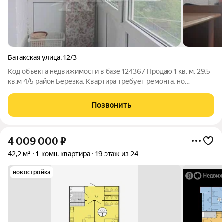
Батакская улица
,
12/3
Код объекта недвижимости в базе 124367 Продаю 1 кв. м. 29,5
кв.м 4/5 район Березка. Квартира требует ремонта, но
представьте себе утреннее солнце, мягко проникающее
сквозь пластиковые окна, заливающее светом уютную
Позвонить
комнату. Вы просыпаетесь в тишине,
4 009 000
₽
42,2 м²
1-комн. квартира
19 этаж из 24
новостройка