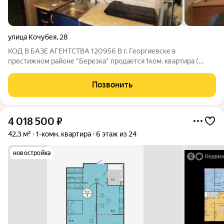
улица Кочубея
,
28
КОД В БАЗЕ АГЕНТСТВА 120956 В г. Георгиевске в
престижном районе "Березка" продается 1ком. квартира (
комната со всеми удобствами). Внутри вас ждёт уют и
комфорт, который чувствуется благодаря хорошему ремонту.
Позвонить
В комнате все удобства, бойлер,
4 018 500
₽
42,3 м²
1-комн. квартира
6 этаж из 24
новостройка