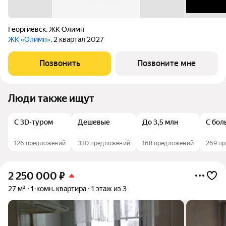
Георгиевск
,
ЖК Олимп
ЖК «Олимп»
, 2 квартал 2027
Позвонить
Позвоните мне
Люди также ищут
С 3D-туром
Дешевые
До 3,5 млн
С бол
126 предложений
330 предложений
168 предложений
269 п
2 250 000
₽
27 м²
1-комн. квартира
1 этаж из 3