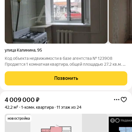
улица Калинина
,
95
Код объекта недвижимости в базе агентства № 123908
Продается 1 комнатная квартира, общей площадью 27.2 кв.м. В
квартире сделан косметический ремонт. Компактная кухня.
Очень уютная. Документы в порядке, один собственник.
Позвонить
Первый этаж, окна на улицу
4 009 000
₽
42,2 м²
1-комн. квартира
11 этаж из 24
новостройка