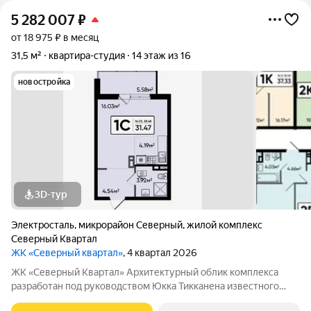
5 282 007
₽
от 18 975 ₽ в месяц
31,5 м²
квартира-студия
14 этаж из 16
новостройка
3D-тур
Электросталь
,
микрорайон Северный
,
жилой комплекс
Северный Квартал
ЖК «Северный квартал»
, 4 квартал 2026
ЖК «Северный Квартал» Архитектурный облик комплекса
разработан под руководством Юкка Тикканена известного
финского архитектора, специализирующегося на гармоничном