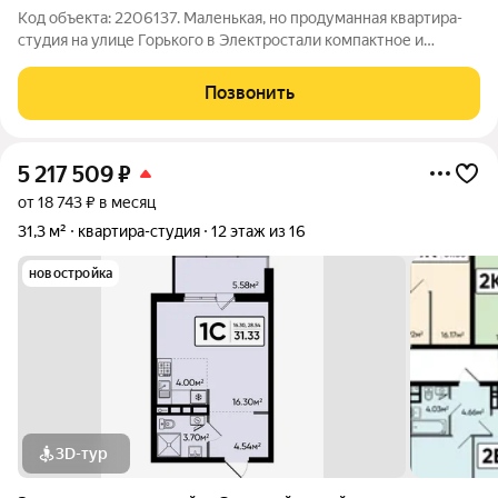
Код объекта: 2206137. Маленькая, но продуманная квартира-
студия на улице Горького в Электростали компактное и
недорогое решение с минимальными расходами на
содержание. Кирпичный дом 1930 года с ж/б перекрытиями
Позвонить
даёт устойчивую температуру летом и
5 217 509
₽
от 18 743 ₽ в месяц
31,3 м²
квартира-студия
12 этаж из 16
новостройка
3D-тур