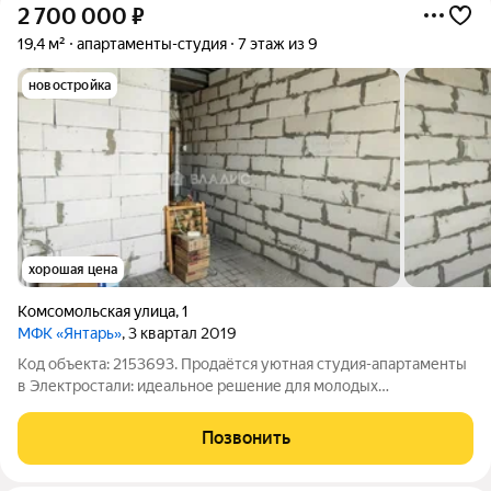
2 700 000
₽
19,4 м²
апартаменты-студия
7 этаж из 9
новостройка
хорошая цена
Комсомольская улица
,
1
МФК «Янтарь»
, 3 квартал 2019
Код объекта: 2153693. Продаётся уютная студия-апартаменты
в Электростали: идеальное решение для молодых
специалистов и инвесторов! Расположение: Квартира
находится на Комсомольской улице, дом построен в 2019 году.
Позвонить
Это современный монолитный дом с