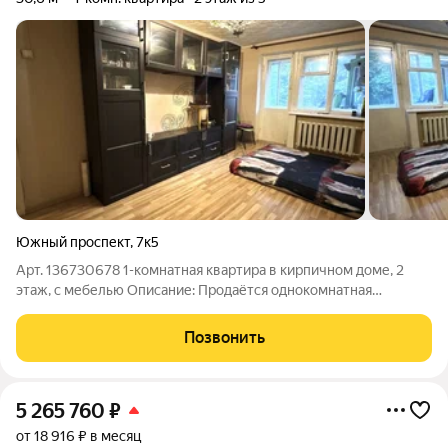
Южный проспект
,
7к5
Арт. 136730678 1-комнатная квартира в кирпичном доме, 2
этаж, с мебелью Описание: Продаётся однокомнатная
квартира на втором этаже кирпичного дома. Квартира не
угловая. На полу в комнате, кухне и коридоре уложен ламинат.
Позвонить
Балкон застеклен. В коридоре
5 265 760
₽
от 18 916 ₽ в месяц