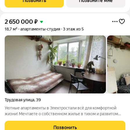
Позвонить
Позвоните мне
данном проекте Тикканен удачно
2 650 000
₽
18,7 м²
апартаменты-студия
3 этаж из 5
Трудовая улица
,
39
Уютные апартаменты в Электростали всё для комфортной
жизни! Мечтаете о собственном жилье в тихом и развитом
районе? Предлагаем вашему вниманию прекрасные
апартаменты в Электростали! Преимущества: Свежий ремонт:
Позвонить