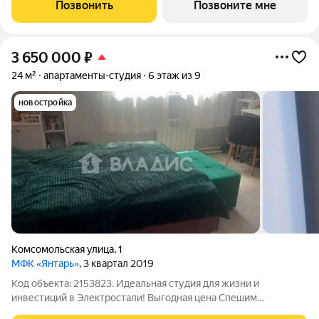
сочетании современного дизайна и северной эстетики. В
Позвонить
Позвоните мне
данном проекте Тикканен удачно
3 650 000
₽
24 м²
апартаменты-студия
6 этаж из 9
новостройка
Комсомольская улица
,
1
МФК «Янтарь»
, 3 квартал 2019
Код объекта: 2153823. Идеальная студия для жизни и
инвестиций в Электростали! Выгодная цена Спешим
предложить вам отличную квартиру-студию по выгодной