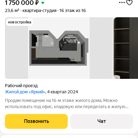
1 750 000
₽
23,6 м²
квартира-студия
16 этаж из 16
новостройка
Рабочий проезд
Жилой дом «Яркий»
, 4 квартал 2024
Продам помещение на 16-м этаже жилого дома. Можно
использовать под офис, кладовую или переделать в жилую
квартиру (с возможностью прописки!). Помощь в переводе и
ремонте окажу. Возможно присоединить еще 45 квадратных
Позвонить
Чат
метров, и сделать 2 студии по 34