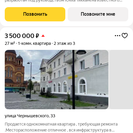
разработан под руководством Юкка Тикканена известного
финского архитектора, специализирующегося на гармоничном
сочетании современного дизайна и северной эстетики. В
Позвонить
Позвоните мне
данном проекте Тикканен удачно
3 500 000
₽
27 м²
1-комн. квартира
2 этаж из 3
улица Чернышевского
,
33
Продается однокомнатная квартира , требующая ремонта
.Месторасположение отличное , вся инфраструктура в