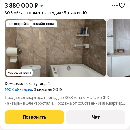
3 880 000
₽
30,3 м²
апартаменты-студия
5 этаж из 10
новостройка
онлайн показ
хорошая цена
Комсомольская улица
,
1
МФК «Янтарь»
, 3 квартал 2019
Продаётся квартира площадью 30,3 м на 5-м этаже ЖК
«Янтарь» в Электростали. Продажа от собственника! Квартира
с современным евро-ремонтом в монолитном доме 2019 года
постройки. Из окон открывается вид на тихий двор
Позвонить
Чат
больничного городка, что