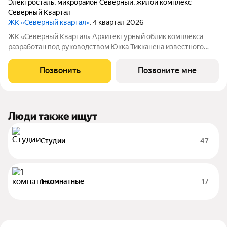
Электросталь
,
микрорайон Северный
,
жилой комплекс
Северный Квартал
ЖК «Северный квартал»
, 4 квартал 2026
ЖК «Северный Квартал» Архитектурный облик комплекса
разработан под руководством Юкка Тикканена известного
финского архитектора, специализирующегося на гармоничном
сочетании современного дизайна и северной эстетики. В
Позвонить
Позвоните мне
данном проекте Тикканен удачно
Люди также ищут
Студии
47
1-комнатные
17