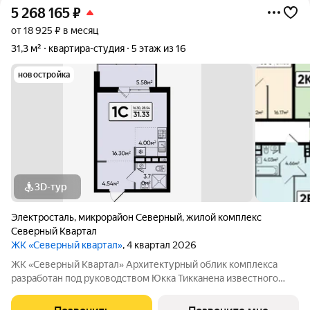
5 268 165
₽
от 18 925 ₽ в месяц
31,3 м²
квартира-студия
5 этаж из 16
новостройка
3D-тур
Электросталь
,
микрорайон Северный
,
жилой комплекс
Северный Квартал
ЖК «Северный квартал»
, 4 квартал 2026
ЖК «Северный Квартал» Архитектурный облик комплекса
разработан под руководством Юкка Тикканена известного
финского архитектора, специализирующегося на гармоничном
сочетании современного дизайна и северной эстетики. В