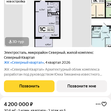
новостройка
3D-тур
Электросталь
,
микрорайон Северный
,
жилой комплекс
Северный Квартал
ЖК «Северный квартал»
, 4 квартал 2026
ЖК «Северный Квартал» Архитектурный облик комплекса
разработан под руководством Юкка Тикканена известного
финского архитектора, специализирующегося на гармоничном
сочетании современного дизайна и северной эстетики. В
Позвонить
Позвоните мне
данном проекте Тикканен удачно
4 200 000
₽
30,6 м²
1-комн. квартира
2 этаж из 5