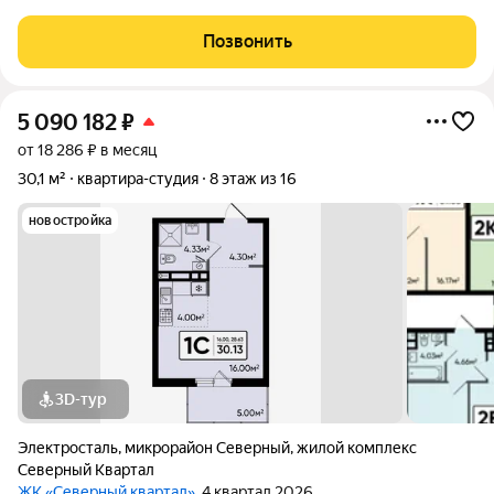
шаговой доступности. Звоните. Помощь в оформлении на всех
этапах сделки.
Позвонить
5 090 182
₽
от 18 286 ₽ в месяц
30,1 м²
квартира-студия
8 этаж из 16
новостройка
3D-тур
Электросталь
,
микрорайон Северный
,
жилой комплекс
Северный Квартал
ЖК «Северный квартал»
, 4 квартал 2026