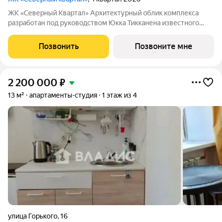
ЖК «Северный Квартал» Архитектурный облик комплекса
разработан под руководством Юкка Тикканена известного
финского архитектора, специализирующегося на гармоничном
сочетании современного дизайна и северной эстетики. В
Позвонить
Позвоните мне
данном проекте Тикканен удачно
2 200 000
₽
13 м²
апартаменты-студия
1 этаж из 4
улица Горького
,
16