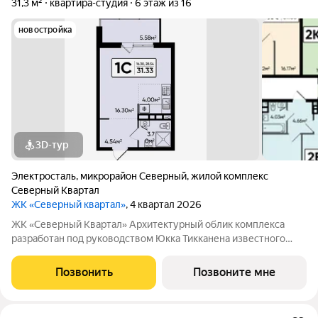
31,3 м²
квартира-студия
6 этаж из 16
новостройка
3D-тур
Электросталь
,
микрорайон Северный
,
жилой комплекс
Северный Квартал
ЖК «Северный квартал»
, 4 квартал 2026
ЖК «Северный Квартал» Архитектурный облик комплекса
разработан под руководством Юкка Тикканена известного
финского архитектора, специализирующегося на гармоничном
сочетании современного дизайна и северной эстетики. В
Позвонить
Позвоните мне
данном проекте Тикканен удачно