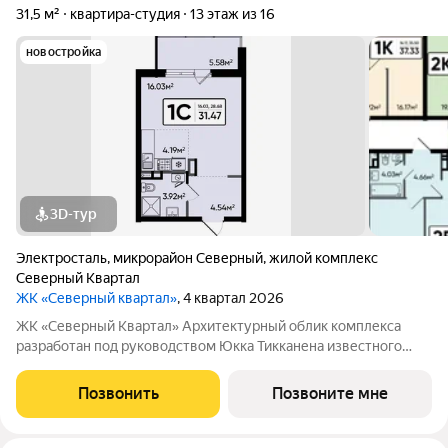
31,5 м²
квартира-студия
13 этаж из 16
новостройка
3D-тур
Электросталь
,
микрорайон Северный
,
жилой комплекс
Северный Квартал
ЖК «Северный квартал»
, 4 квартал 2026
ЖК «Северный Квартал» Архитектурный облик комплекса
разработан под руководством Юкка Тикканена известного
финского архитектора, специализирующегося на гармоничном
сочетании современного дизайна и северной эстетики. В
Позвонить
Позвоните мне
данном проекте Тикканен удачно