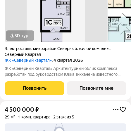
3D-тур
Электросталь
,
микрорайон Северный
,
жилой комплекс
Северный Квартал
ЖК «Северный квартал»
, 4 квартал 2026
ЖК «Северный Квартал» Архитектурный облик комплекса
разработан под руководством Юкка Тикканена известного
финского архитектора, специализирующегося на гармоничном
сочетании современного дизайна и северной эстетики. В
Позвонить
Позвоните мне
данном проекте Тикканен удачно
4 500 000
₽
29 м²
1-комн. квартира
2 этаж из 5