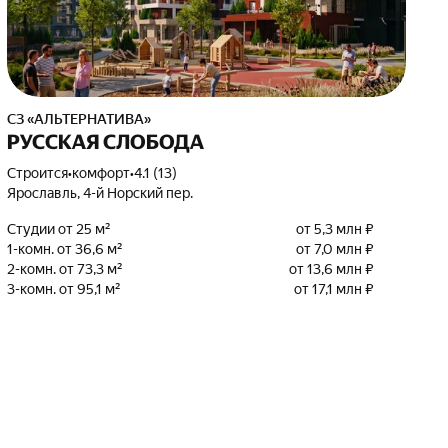
СЗ «АЛЬТЕРНАТИВА»
РУССКАЯ СЛОБОДА
Строится
•
комфорт
•
4.1 (13)
Ярославль, 4-й Норский пер.
Студии от 25 м²
от 5,3 млн ₽
1-комн. от 36,6 м²
от 7,0 млн ₽
2-комн. от 73,3 м²
от 13,6 млн ₽
3-комн. от 95,1 м²
от 17,1 млн ₽