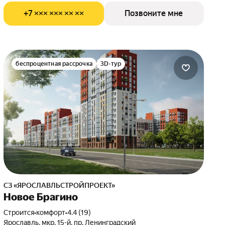
+7 ××× ××× ×× ××
Позвоните мне
беспроцентная рассрочка
3D-тур
СЗ «ЯРОСЛАВЛЬСТРОЙПРОЕКТ»
Новое Брагино
Строится
•
комфорт
•
4.4 (19)
Ярославль, мкр. 15-й, пр. Ленинградский