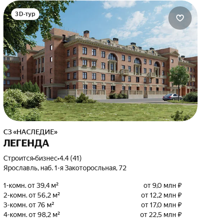
3D-тур
СЗ «НАСЛЕДИЕ»
ЛЕГЕНДА
Строится
•
бизнес
•
4.4 (41)
Ярославль, наб. 1-я Закоторосльная, 72
1-комн. от 39,4 м²
от 9,0 млн ₽
2-комн. от 56,2 м²
от 12,2 млн ₽
3-комн. от 76 м²
от 17,0 млн ₽
4-комн. от 98,2 м²
от 22,5 млн ₽