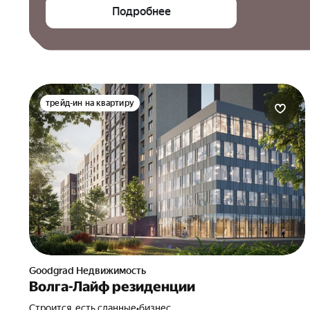
Подробнее
трейд-ин на квартиру
Goodgrad Недвижимость
Волга-Лайф резиденции
Строится, есть сданные
•
бизнес