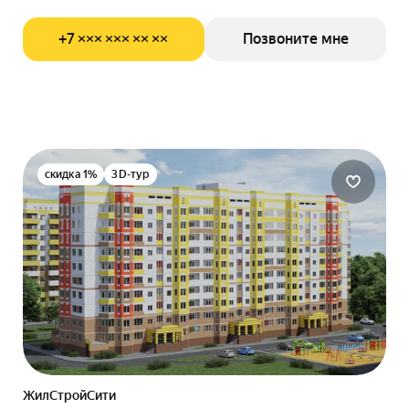
+7 ××× ××× ×× ××
Позвоните мне
скидка 1%
3D-тур
ЖилСтройСити