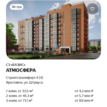
3D-тур
СЗ «БАЗИС»
АТМОСФЕРА
Строится
•
комфорт
•
4 (4)
Ярославль, ул. Штрауса
1-комн. от 33,5 м²
от 4,2 млн ₽
2-комн. от 45,3 м²
от 5,7 млн ₽
3-комн. от 71,1 м²
от 8,9 млн ₽