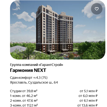
Группа компаний «ГарантСтрой»
Гармония NEXT
Сдан
•
комфорт +
•
4.3 (75)
Ярославль, Суздальское ш., 64
Студии от 39,8 м²
от 5,1 млн ₽
1-комн. от 46,2 м²
от 6,0 млн ₽
2-комн. от 47,6 м²
от 6,1 млн ₽
3-комн. от 112,1 м²
от 13,6 млн ₽