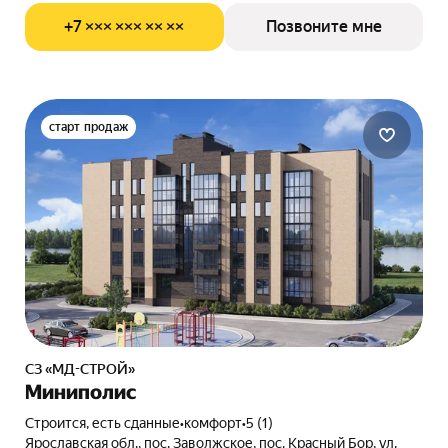
+7 ××× ××× ×× ××
Позвоните мне
старт продаж
СЗ «МД-СТРОЙ»
Миниполис
Строится, есть сданные
•
комфорт
•
5 (1)
Ярославская обл., пос. Заволжское, пос. Красный Бор, ул.