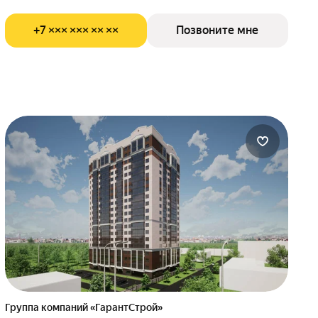
+7 ××× ××× ×× ××
Позвоните мне
Группа компаний «ГарантСтрой»