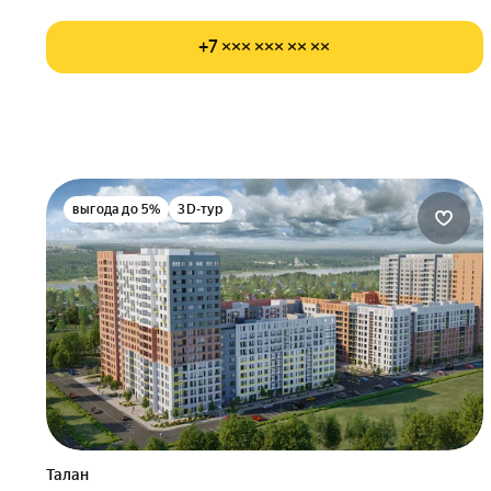
+7 ××× ××× ×× ××
выгода до 5%
3D-тур
Талан