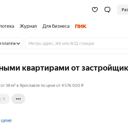
Ра
потека
Журнал
Для бизнеса
и платёж
тными квартирами от застройщик
т 38 м² в Ярославле по цене от 4 576 500 ₽
с
5
 цене