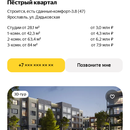
Пёстрый квартал
Строится, есть сданные
•
комфорт
•
3.8 (47)
Ярославль, ул. Дядьковская
Студии от 28,1 м²
от 3,0 млн ₽
1-комн. от 42,3 м²
от 4,3 млн ₽
2-комн. от 63,4 м²
от 6,2 млн ₽
3-комн. от 84 м²
от 7,9 млн ₽
+7 ××× ××× ×× ××
Позвоните мне
3D-тур