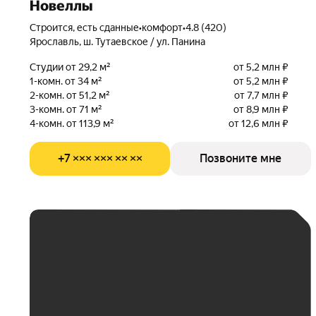
Новеллы
Строится, есть сданные
•
комфорт
•
4.8 (420)
Ярославль, ш. Тутаевское / ул. Панина
Студии от 29,2 м²
от 5,2 млн ₽
1-комн. от 34 м²
от 5,2 млн ₽
2-комн. от 51,2 м²
от 7,7 млн ₽
3-комн. от 71 м²
от 8,9 млн ₽
4-комн. от 113,9 м²
от 12,6 млн ₽
+7 ××× ××× ×× ××
Позвоните мне
ЕЖЕМЕСЯЧНЫЙ
ПЛАТЁЖ