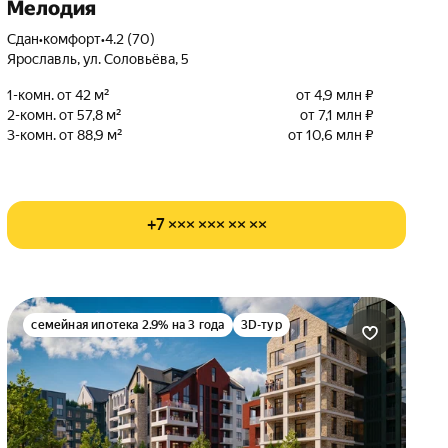
Мелодия
Сдан
•
комфорт
•
4.2 (70)
Ярославль, ул. Соловьёва, 5
1-комн. от 42 м²
от 4,9 млн ₽
2-комн. от 57,8 м²
от 7,1 млн ₽
3-комн. от 88,9 м²
от 10,6 млн ₽
+7 ××× ××× ×× ××
семейная ипотека 2.9% на 3 года
3D-тур