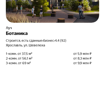
Луч
Ботаника
Строится, есть сданные
•
бизнес
•
4.4 (92)
Ярославль, ул. Шевелюха
1-комн. от 37,5 м²
от 5,9 млн ₽
2-комн. от 56,1 м²
от 8,3 млн ₽
3-комн. от 69 м²
от 9,9 млн ₽