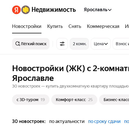
Ярославль
Новостройки
Купить
Снять
Коммерческая
И
Лёгкий поиск
2 комн.
Цена
Взнос 
Новостройки (ЖК) с 2-комна
Ярославле
30 новостроек — купить двухкомнатную квартиру площадью о
c 3D-туром
19
Комфорт-класс
25
Бизнес-клас
30 новостроек:
по актуальности
по сроку сдачи
по