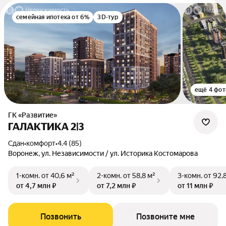
семейная ипотека от 6%
3D-тур
ещё 4 фот
ГК «Развитие»
ГАЛАКТИКА 2|3
Сдан
•
комфорт
•
4.4 (85)
Воронеж, ул. Независимости / ул. Историка Костомарова
1-комн.
от 40,6 м²
2-комн.
от 58,8 м²
3-комн.
от 92,
от 4,7 млн ₽
от 7,2 млн ₽
от 11 млн ₽
Позвонить
Позвоните мне