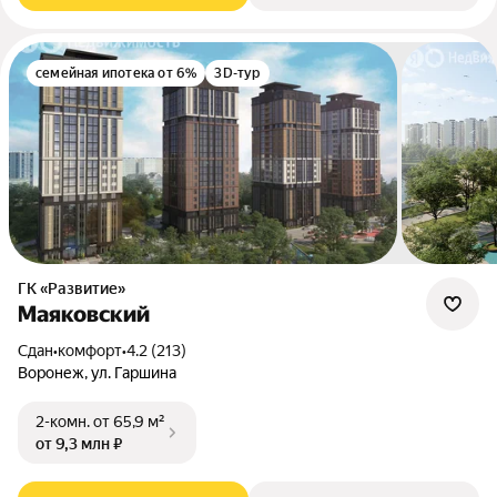
семейная ипотека от 6%
3D-тур
ГК «Развитие»
Маяковский
Сдан
•
комфорт
•
4.2 (213)
Воронеж, ул. Гаршина
2-комн.
от 65,9 м²
от 9,3 млн ₽