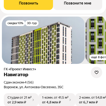
Позвонить
Позвоните мне
скидка 10%
3D-тур
ещё 8 фот
ГК «Проект Инвест»
Навигатор
Сдан
•
эконом
•
4 (56)
Воронеж, ул. Антонова-Овсеенко, 35С
Студии
от 21 м²
1-комн.
от 41,5 м²
2-комн.
от 54,8 м
от 2,9 млн ₽
от 4,8 млн ₽
от 6,7 млн ₽