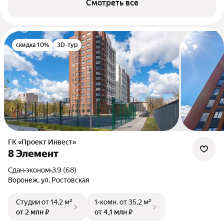
Смотреть все
скидка 10%
3D-тур
ГК «Проект Инвест»
8 Элемент
Сдан
•
эконом
•
3.9 (68)
Воронеж, ул. Ростовская
Студии
от 14,2 м²
1-комн.
от 35,2 м²
от 2 млн ₽
от 4,1 млн ₽