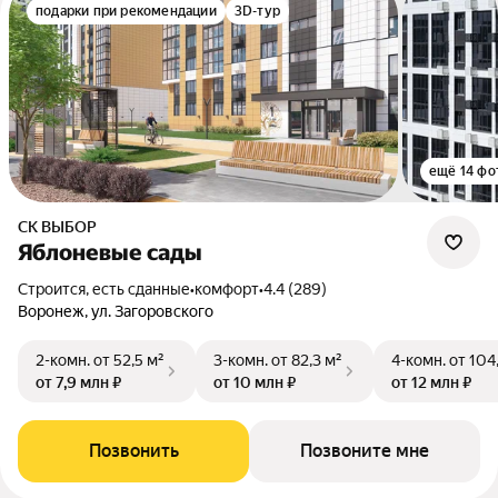
подарки при рекомендации
3D-тур
ещё 14 фо
СК ВЫБОР
Яблоневые сады
Строится, есть сданные
•
комфорт
•
4.4 (289)
Воронеж, ул. Загоровского
2-комн.
от 52,5 м²
3-комн.
от 82,3 м²
4-комн.
от 104
от 7,9 млн ₽
от 10 млн ₽
от 12 млн ₽
Позвонить
Позвоните мне