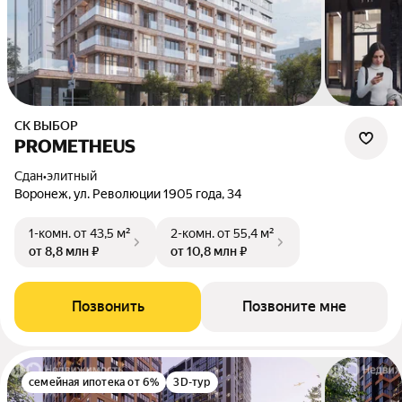
СК ВЫБОР
PROMETHEUS
Сдан
•
элитный
Воронеж, ул. Революции 1905 года, 34
1-комн.
от 43,5 м²
2-комн.
от 55,4 м²
от 8,8 млн ₽
от 10,8 млн ₽
Позвонить
Позвоните мне
семейная ипотека от 6%
3D-тур