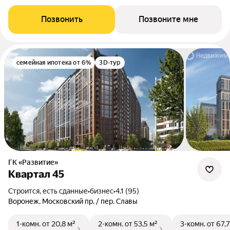
Позвонить
Позвоните мне
семейная ипотека от 6%
3D-тур
ГК «Развитие»
Квартал 45
Строится, есть сданные
•
бизнес
•
4.1 (95)
Воронеж, Московский пр. / пер. Славы
1-комн.
от 20,8 м²
2-комн.
от 53,5 м²
3-комн.
от 67,7