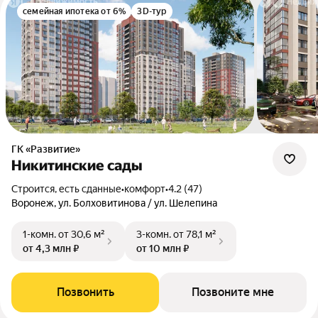
семейная ипотека от 6%
3D-тур
ГК «Развитие»
Никитинские сады
Строится, есть сданные
•
комфорт
•
4.2 (47)
Воронеж, ул. Болховитинова / ул. Шелепина
1-комн.
от 30,6 м²
3-комн.
от 78,1 м²
от 4,3 млн ₽
от 10 млн ₽
Позвонить
Позвоните мне