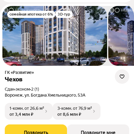
семейная ипотека от 6%
3D-тур
ГК «Развитие»
Чехов
Сдан
•
эконом
•
2 (1)
Воронеж, ул. Богдана Хмельницкого, 53А
1-комн.
от 26,6 м²
3-комн.
от 76,9 м²
от 3,4 млн ₽
от 8,6 млн ₽
Позвонить
Позвоните мне