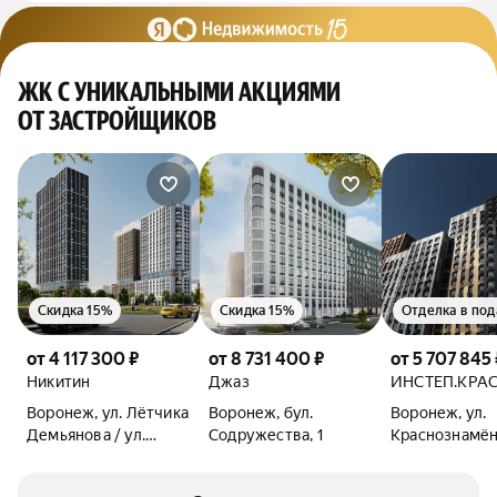
ЖК С УНИКАЛЬНЫМИ АКЦИЯМИ
ОТ ЗАСТРОЙЩИКОВ
Скидка 15%
Скидка 15%
Отделка в под
от 4 117 300 ₽
от 8 731 400 ₽
от 5 707 845 
Никитин
Джаз
ИНСТЕП.КРА
Воронеж, ул. Лётчика
Воронеж, бул.
Воронеж, ул.
Демьянова / ул.
Содружества, 1
Краснознамён
Лётчика Щербакова