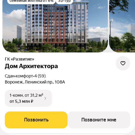
семейная ипотека от 6%
3D-тур
ГК «Развитие»
Дом Архитектора
Сдан
•
комфорт
•
4 (59)
Воронеж, Ленинский пр., 108А
1-комн.
от 31,2 м²
от 5,3 млн ₽
Позвонить
Позвоните мне