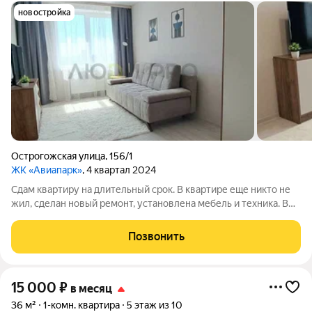
новостройка
Острогожская улица
,
156/1
ЖК «Авиапарк»
, 4 квартал 2024
Сдам квартиру на длительный срок. В квартире еще никто не
жил, сделан новый ремонт, установлена мебель и техника. В
шаговой доступности магазины, поликлиника, банки, торговый
центр, остановка общественного транспорта, лесо-парковая
Позвонить
зона. До центра
15 000
₽
в месяц
36 м²
1-комн. квартира
5 этаж из 10