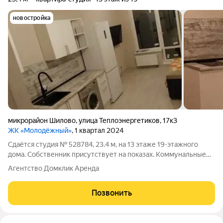
новостройка
микрорайон Шилово
,
улица Теплоэнергетиков
,
17к3
ЖК «Молодёжный»
, 1 квартал 2024
Сдаётся студия № 528784, 23.4 м, на 13 этаже 19-этажного
дома. Собственник присутствует на показах. Коммунальные
платежи оплачиваются отдельно. Счетчики оплачиваются
Агентство Домклик Аренда
отдельно. По условиям проживания: можно с детьми, можно с
питомцами. Срок
Позвонить