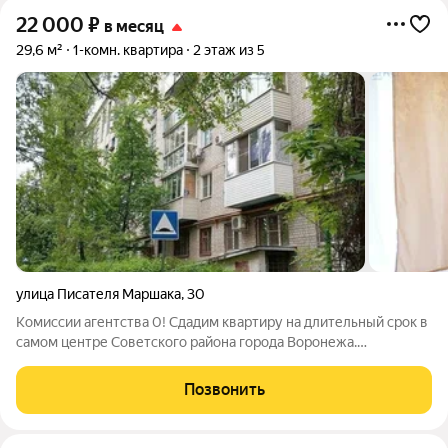
22 000
₽
в месяц
29,6 м²
1-комн. квартира
2 этаж из 5
улица Писателя Маршака
,
30
Комиссии агентства 0! Сдадим квартиру на длительный срок в
самом центре Советского района города Воронежа.
Чистенькая, уютная квартира ждёт своего нового жильца.
Необходимая мебель и техника для комфортного проживания
Позвонить
находится в квартире. Район с