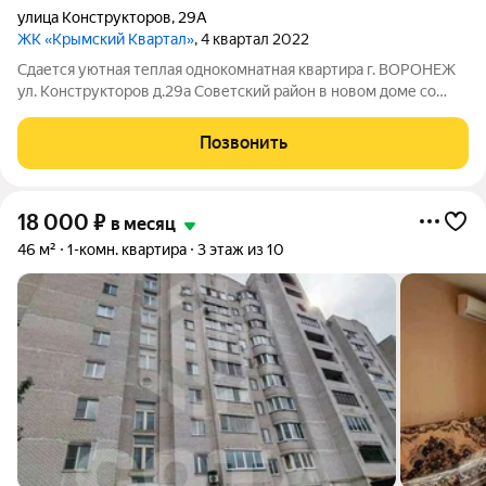
улица Конструкторов
,
29А
ЖК «Крымский Квартал»
, 4 квартал 2022
Сдается уютная теплая однокомнатная квартира г. ВОРОНЕЖ
ул. Конструкторов д.29а Советский район в новом доме со
вcем нeобxoдимым для вoзмoжнocти заехать и жить (плита,
духoвкa, посудомойкa, тeлeвизор, cтиpальнaя машинa,
Позвонить
глaдилка, cушилкa, 2 подушки,
18 000
₽
в месяц
46 м²
1-комн. квартира
3 этаж из 10