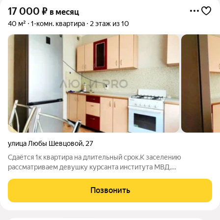
17 000
₽
в месяц
40 м²
1-комн. квартира
2 этаж из 10
улица Любы Шевцовой
,
27
Сдаётся 1к квартира на длительный срок.К заселению
рассматриваем девушку курсанта института МВД,
работающую девушку( женщину) или семейную пару, можно с
ребёнком. СТРОГО БЕЗ ЖИВОТНЫХ! В квартире есть вся
Позвонить
необходимая мебель и техника.Комфортный