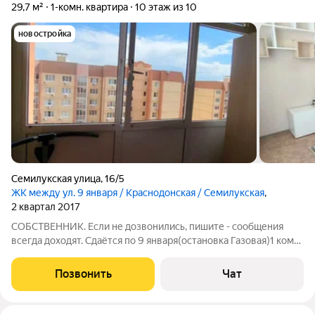
29,7 м²
1-комн. квартира
10 этаж из 10
новостройка
Семилукская улица
,
16/5
ЖК между ул. 9 января / Краснодонская / Семилукская
,
2 квартал 2017
СОБСТВЕННИК. Если не дозвонились, пишите - сообщения
всегда доходят. Сдаётся по 9 января(остановка Газовая)1 комн.
квартира, в квартире имеется все необходимое для
комфортного проживания. Имеется холодильник, стиральная
Позвонить
Чат
машинка, микроволновая печь,