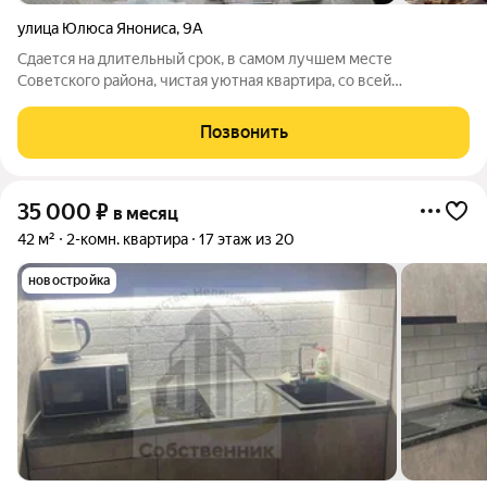
улица Юлюса Янониса
,
9А
Сдается на длительный срок, в самом лучшем месте
Советского района, чистая уютная квартира, со всей
необходимой мебелью и техникой. ПРЕДПОЧТЕНИЕ молодой
семейной паре без животных. Современный теплый
Позвонить
кирпичный дом, удобный этаж, тихое место. Два
35 000
₽
в месяц
42 м²
2-комн. квартира
17 этаж из 20
новостройка