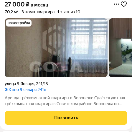
27 000
₽
в месяц
70,2 м²
3-комн. квартира
1 этаж из 10
новостройка
улица 9 Января
,
241/15
ЖК «по 9 января 241»
Аренда трёхкомнатной квартиры в Воронеже Сдаётся уютная
трёхкомнатная квартира в Советском районе Воронежа по
адресу: улица 9 Января, дом 241/15. Квартира расположена на
первом этаже десятиэтажного панельного дома. Высота
Позвонить
потолков составляет 2,75