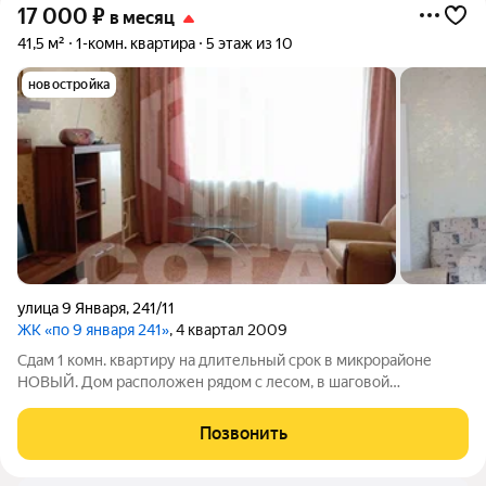
17 000
₽
в месяц
41,5 м²
1-комн. квартира
5 этаж из 10
новостройка
улица 9 Января
,
241/11
ЖК «по 9 января 241»
, 4 квартал 2009
Сдам 1 комн. квартиру на длительный срок в микрорайоне
НОВЫЙ. Дoм расположен рядoм c леcом, в шагoвой
доcтупнoсти супермаркеты МАГНИТ, ПЯТЕРОЧКА,
парикмахерские, аптеки, дeтcкий сaд, pынoк. Квартира
Позвонить
оборудована всем необходимым для комфортного