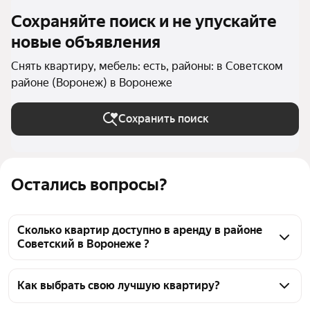
Сохраняйте поиск и не упускайте
новые объявления
Снять квартиру, мебель: есть, районы: в Советском
районе (Воронеж) в Воронеже
Сохранить поиск
Остались вопросы?
Сколько квартир доступно в аренду в районе
Советский в Воронеже ?
На Яндекс Недвижимости в районе Советский в 
Воронеже доступно в аренду 80 квартир, из них 2 
Как выбрать свою лучшую квартиру?
объявления от собственников, 75 объявлений от 