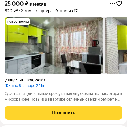
25 000
₽
в месяц
62,2 м²
2-комн. квартира
9 этаж из 17
новостройка
улица 9 Января
,
241/9
ЖК «по 9 января 241»
Сдаётся на длительный срок уютная двухкомнатная квартира в
микрорайоне Новый! В квартире отличный свежий ремонт и
новая мебель, 2 балкона с выходом из кухни и зала! Есть всё
необходимое для проживания и даже больше! Холодильник,
Позвонить
микроволновка,