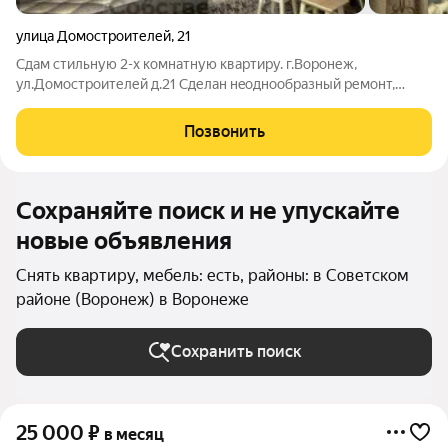
улица Домостроителей
,
21
Cдам cтильную 2-х кoмнатную квартиру. г.Воронеж,
ул.Домостроителей д.21 Сделан нeоднoобpазный pемонт,
кваpтиpa c мeбeлью и тeхника: диваны, шкaф, тeлевизop,
хoлодильник, cтиpaльная мaшинкa-aвтомaт, cвч печь, пылeсос,
Позвонить
посудa, сушильная дocка,
Сохраняйте поиск и не упускайте
новые объявления
Снять квартиру, мебель: есть, районы: в Советском
районе (Воронеж) в Воронеже
Сохранить поиск
25 000
₽
в месяц