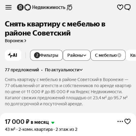
Снять квартиру с мебелью в
районе Советский
Воронеж
AI
Фильтры
Районы
С мебелью
Кв
2
77 предложений
•
по актуальности
Снять квартиру с мебелью в районе Советский в Воронеже —
77 объявлений от агентств и собственников по аренде квартир
по цене от 11 000 ₽ до 85 000 ₽ на Яндекс Недвижимости.
Каталог свежих предложений площадью от 23,4 м² до 95,7 м²
по долгосрочной и посуточной аренде.
17 000
₽
в месяц
43 м²
2-комн. квартира
2 этаж из 2