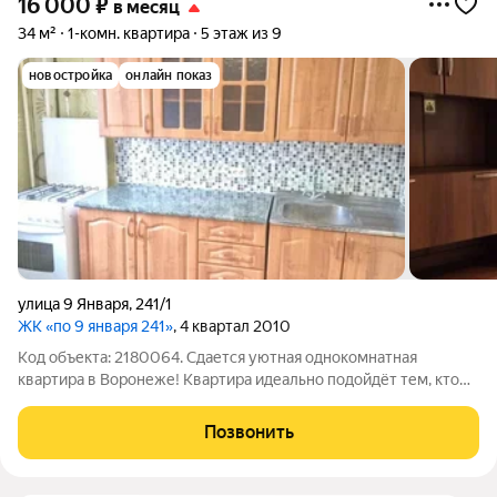
16 000
₽
в месяц
34 м²
1-комн. квартира
5 этаж из 9
новостройка
онлайн показ
улица 9 Января
,
241/1
ЖК «по 9 января 241»
, 4 квартал 2010
Код объекта: 2180064. Сдается уютная однокомнатная
квартира в Воронеже! Квартира идеально подойдёт тем, кто
ищет комфортное жильё с хорошим соотношением цены и
качества. Есть стиральная мишинка, холодильник, большой
Позвонить
шкаф, плита, микроволновка.