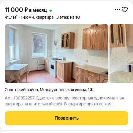
11 000
₽
в месяц
41,7 м²
1-комн. квартира
3 этаж из 10
Советский район
,
Междуреченская улица
,
1Ж
Арт. 136852257 Сдается в аренду просторная однокомнатная
квартира на длительный срок. В квартире никто не жил,
сдается впервые. Идеально подойдет для одного человека или
молодой пары. Квартира располагает светлой и уютной
Позвонить
комнатой, где легко