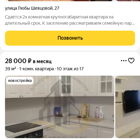
улица Любы Шевцовой
,
27
Сдаётся 2х комнатная крупногабаритная квартира на
длительный срок. К заселению рассматриваем семейную пару,
можно с детьми. Животное- по договоренности. В квартире
есть техника-холодильник и стиральная машина, мебель
Позвонить
частично-новый диван, две
28 000
₽
в месяц
39 м²
1-комн. квартира
10 этаж из 17
новостройка