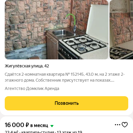
Жигулёвская улица
,
42
Сдаётся 2-комнатная квартира № 152145, 43.0 м, на 2 этаже 2-
этажного дома. Собственник присутствует на показах.
Коммунальные платежи оплачиваются отдельно. Счетчики
Агентство Домклик Аренда
оплачиваются отдельно. По условиям проживания: можно с
детьми, без питомцев. Из
Позвонить
16 000
₽
в месяц
23,4 м²
квартира-студия
13 этаж из 19