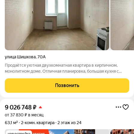
улица Шишкова
,
70А
Продаётся уютная двухкомнатная квартира в кирпичном,
монолитном доме. Отличная планировка, большая кухня с
выходом на балкон добавляет дополнительные удобства.
Просторные комнаты. Квартира светлая, на две стороны, с
Позвонить
окнами во двор. 2 балкона
9 026 748
₽
от 37 830 ₽ в месяц
63,1 м²
2-комн. квартира
2 этаж из 24