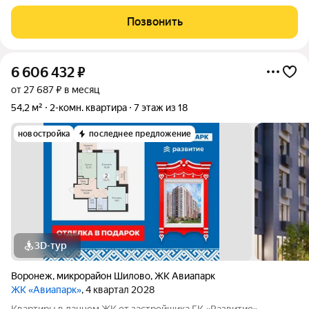
при котором комнаты расположены по обе стороны от
коридора. Хорошее естественное освещение окна выходят на
Позвонить
две стороны, что обеспечивает
6 606 432
₽
от 27 687 ₽ в месяц
54,2 м²
2-комн. квартира
7 этаж из 18
новостройка
последнее предложение
3D-тур
Воронеж
,
микрорайон Шилово
,
ЖК Авиапарк
ЖК «Авиапарк»
, 4 квартал 2028