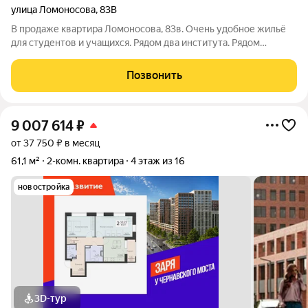
улица Ломоносова
,
83В
В продаже квартира Ломоносова, 83в. Очень удобное жильё
для студентов и учащихся. Рядом два института. Рядом
торгово-развлекательный центр Град, Московский проспект,
Воронежский рынок. В 3 минутах лес, пляж. Областная детская
Позвонить
и взрослая больницы.
9 007 614
₽
от 37 750 ₽ в месяц
61,1 м²
2-комн. квартира
4 этаж из 16
новостройка
3D-тур