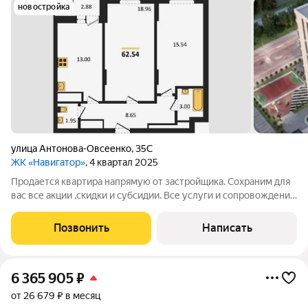
новостройка
улица Антонова-Овсеенко
,
35С
ЖК «Навигатор»
, 4 квартал 2025
Продается квартира напрямую от застройщика. Сохраним для
вас все акции ,скидки и субсидии. Все услуги и сопровождение
сделки бесплатно. Ключи после сделки. При покупке с нами вы
получаете подарок телевизор на кухню. Жилой комплекс
Позвонить
Написать
расположен в
6 365 905
₽
от 26 679 ₽ в месяц