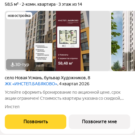
58,5 м²
2-комн. квартира
3 этаж из 14
новостройка
3D-тур
село Новая Усмань
,
бульвар Художников
,
8
ЖК «ИНСТЕП.БАБЯКОВО»
, 4 квартал 2026
Успейте оформить бронирование по акционной цене, срок
акции ограничен! Стоимость квартиры указана со скидкой,
ваша экономия составит 584,800 руб. Звоните, наши
Инстеп
менеджеры вам все расскажут. 2-комн. квартира от
застройщика с предчистовой отделкой в ЖК
Позвонить
Позвоните мне