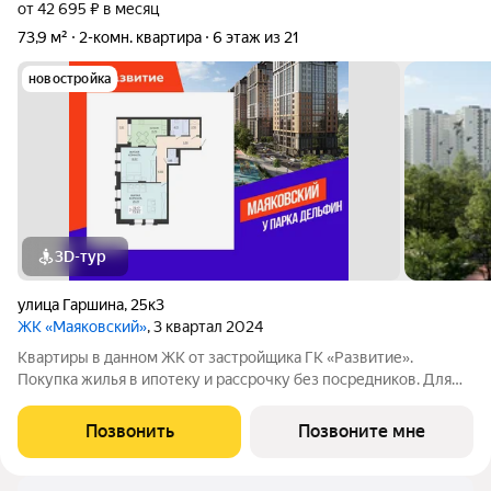
от 42 695 ₽ в месяц
73,9 м²
2-комн. квартира
6 этаж из 21
новостройка
3D-тур
улица Гаршина
,
25к3
ЖК «Маяковский»
, 3 квартал 2024
Квартиры в данном ЖК от застройщика ГК «Развитие».
Покупка жилья в ипотеку и рассрочку без посредников. Для
более подробной консультации по приобретению квартир
обращайтесь в отдел продаж застройщика.
Позвонить
Позвоните мне