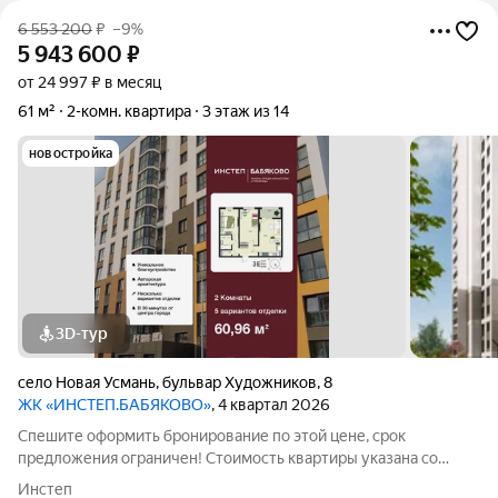
6 553 200
₽
–9%
5 943 600
₽
от 24 997 ₽ в месяц
61 м²
2-комн. квартира
3 этаж из 14
новостройка
3D-тур
село Новая Усмань
,
бульвар Художников
,
8
ЖК «ИНСТЕП.БАБЯКОВО»
, 4 квартал 2026
Спешите оформить бронирование по этой цене, срок
предложения ограничен! Стоимость квартиры указана со
скидкой, ваша экономия составит 609,600 руб. Звоните, наши
Инстеп