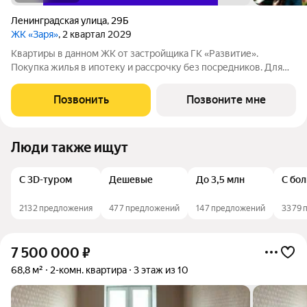
Ленинградская улица
,
29Б
ЖК «Заря»
, 2 квартал 2029
Квартиры в данном ЖК от застройщика ГК «Развитие».
Покупка жилья в ипотеку и рассрочку без посредников. Для
более подробной консультации по приобретению квартир
обращайтесь в отдел продаж застройщика.
Позвонить
Позвоните мне
Люди также ищут
С 3D-туром
Дешевые
До 3,5 млн
С бо
2132 предложения
477 предложений
147 предложений
3379 
7 500 000
₽
68,8 м²
2-комн. квартира
3 этаж из 10