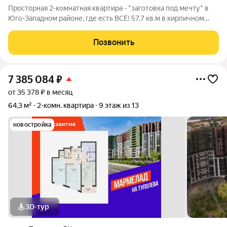
Просторная 2-комнатная квартира - "заготовка под мечту" в
Юго-Западном районе, где есть ВСЁ! 57,7 кв.м в кирпичном
доме (2/12 этаж) 2 лифта грузовой + пассажирский (недавно
заменены на новые). Планировка "на 5+" В квартире тепло,
Позвонить
установлены
7 385 084
₽
от 35 378 ₽ в месяц
64,3 м²
2-комн. квартира
9 этаж из 13
новостройка
3D-тур