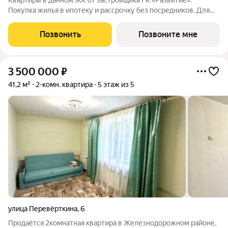
Квартиры в данном ЖК от застройщика ГК «Развитие».
Покупка жилья в ипотеку и рассрочку без посредников. Для
более подробной консультации по приобретению квартир
обращайтесь в отдел продаж застройщика.
Позвонить
Позвоните мне
3 500 000
₽
41,2 м²
2-комн. квартира
5 этаж из 5
улица Перевёрткина
,
6
Продаётся 2комнатная квартира в Железнодорожном районе,