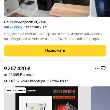
Ленинский проспект
,
215В
ЖК «Небо»
, 3 квартал 2021
Продаётся 2-комнатная квартира в современном ЖК «Небо» с
дизайнерским ремонтом и полной меблировкой. Квартира
полностью готова к проживанию! Подробнее о квартире:
Просторная кухня-гостиная с выходом на лоджию, полностью
Позвонить
оборудована техникой
9 267 420
₽
от 44 395 ₽ в месяц
60,1 м²
2-комн. квартира
15 этаж из 17
новостройка