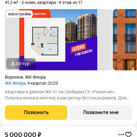
41,2 м²
2-комн. квартира
4 этаж из 17
новостройка
3D-тур
Воронеж
,
ЖК Флора
ЖК Флора
, 4 квартал 2029
Квартиры в данном ЖК от застройщика ГК «Развитие».
Покупка жилья в ипотеку и рассрочку без посредников. Для
более подробной консультации по приобретению квартир
обращайтесь в отдел продаж застройщика.
Позвонить
Позвоните мне
5 000 000
₽