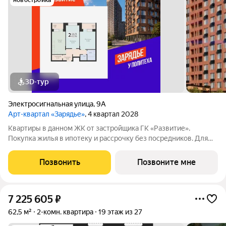
новостройка
3D-тур
Электросигнальная улица
,
9А
Арт-квартал «Зарядье»
, 4 квартал 2028
Квартиры в данном ЖК от застройщика ГК «Развитие».
Покупка жилья в ипотеку и рассрочку без посредников. Для
более подробной консультации по приобретению квартир
обращайтесь в отдел продаж застройщика.
Позвонить
Позвоните мне
7 225 605
₽
62,5 м²
2-комн. квартира
19 этаж из 27