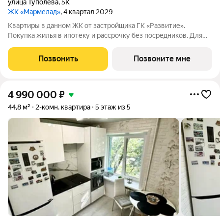
улица Туполева
,
5К
ЖК «Мармелад»
, 4 квартал 2029
Квартиры в данном ЖК от застройщика ГК «Развитие».
Покупка жилья в ипотеку и рассрочку без посредников. Для
более подробной консультации по приобретению квартир
обращайтесь в отдел продаж застройщика.
Позвонить
Позвоните мне
4 990 000
₽
44,8 м²
2-комн. квартира
5 этаж из 5