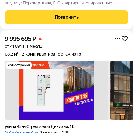
по улице Переверткина, 6. О квартире: изолированные
комнаты комфортное зонирование пространства; окна
выходят на улицу в комнатах светло и уютно; раздельный
Позвонить
санузел дополнительное удобство в
9 995 695
₽
от 41 891 ₽ в месяц
68,2 м²
2-комн. квартира
8 этаж из 18
новостройка
улица 45-й Стрелковой Дивизии
,
113
ЖК «Квартал 45»
, 2 квартал 2028