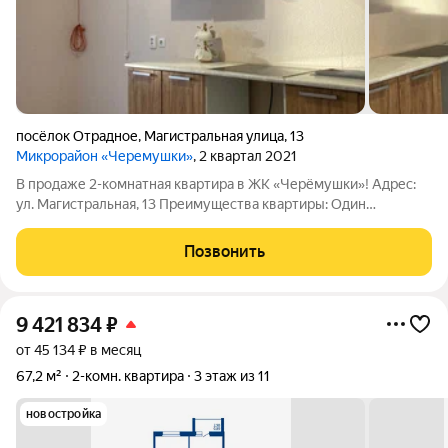
посёлок Отрадное
,
Магистральная улица
,
13
Микрорайон «Черемушки»
, 2 квартал 2021
В продаже 2-комнатная квартира в ЖК «Черёмушки»! Адрес:
ул. Магистральная, 13 Преимущества квартиры: Один
собственник, свободная продажа, семья уже переехала
Ремонт от застройщика ДСК, требуют внимания обои, все
Позвонить
остальное в идеальном состоянии.
9 421 834
₽
от 45 134 ₽ в месяц
67,2 м²
2-комн. квартира
3 этаж из 11
новостройка