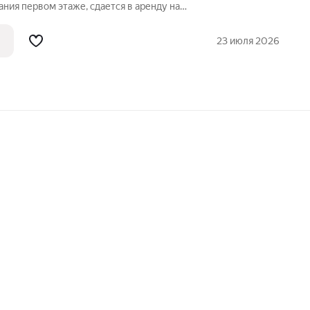
ния первом этаже, сдается в аренду на
рная однокомнатная квартира!
о арендная плата в размере 15 000
23 июля 2026