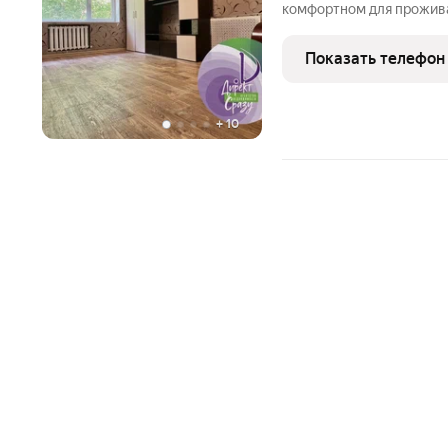
комфортном для прожива
длительный срок просто
Оплачивается ежемесячн
Показать телефон
рублей, а также
+
10