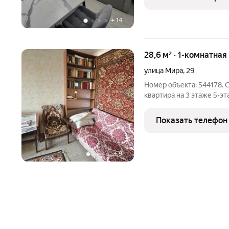
микроволновая печь и с
+
14
28,6 м² · 1-комнатная
улица Мира
,
29
Номер объекта: 544178. 
квартира на 3 этаже 5-э
кв.м. Квартира располож
идеальный вариант для т
Показать телефон
Квартира
+
9