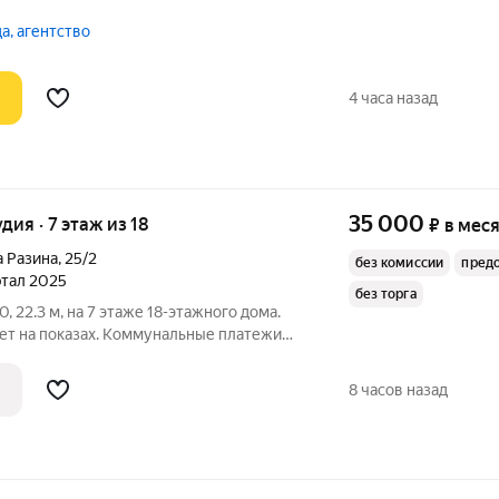
плачиваются отдельно. Счетчики
 По условиям проживания: можно с
а, агентство
ами.
4 часа назад
35 000
удия · 7 этаж из 18
₽
в мес
а Разина
,
25/2
без комиссии
пред
артал 2025
без торга
 22.3 м, на 7 этаже 18-этажного дома.
ет на показах. Коммунальные платежи
Счетчики оплачиваются отдельно. По
ожно с детьми, можно с питомцами. Из
8 часов назад