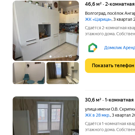
46,6 м² · 2-комнатная
Волгоград
,
посёлок Анга
ЖК «Царица»
, 3 квартал 
Сдаётся 2-комнатная квар
этажного дома. Собствен
Коммунальные платежи о
оплачиваются отдельно.
Домклик Аренд
детьми, можно с питомц
+
15
Показать телефон
30,6 м² · 1-комнатная
улица имени О.В. Скрипк
ЖК в 28 мкр.
, 3 квартал 
Сдаётся 1-комнатная квар
этажного дома. Собствен