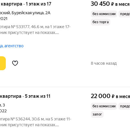
30 450
 квартира · 1 этаж из 17
₽
в мес
рский
,
Бурейская улица
,
2А
без комиссии
пред
2021
без торга
тира № 533177, 46.6 м, на 1 этаже 17-
ник присутствует на показах.
плачиваются отдельно. Счетчики
 По условиям проживания: можно с
а, агентство
ами.
8 часов назад
22 000
 квартира · 5 этаж из 11
₽
в мес
и
,
3
без комиссии
пред
2022
залог
тира № 536244, 30.6 м, на 5 этаже 11-
ник присутствует на показах.