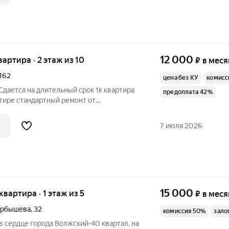
12 000
квартира · 2 этаж из 10
₽
в меся
162
цена без КУ
комисс
Сдается на длительный срок 1к квартира
предоплата 42%
ртире стандартный ремонт от
анузел совмещен , выложен плиткой.
ртире есть вся необходимая мебель и
7 июля 2026
15 000
 квартира · 1 этаж из 5
₽
в меся
арбышева
,
32
комиссия 50%
зало
в сердце города Волжский-40 квартал, на