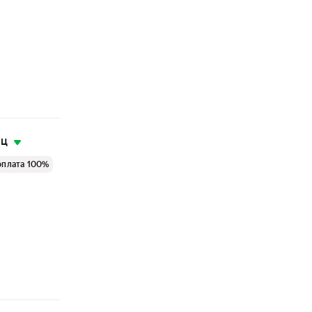
яц
оплата 100%