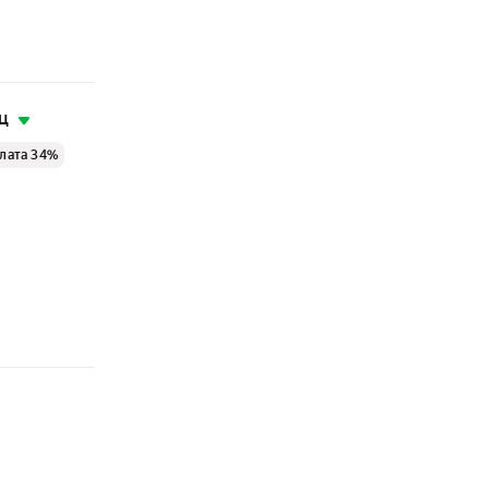
ц
лата 34%