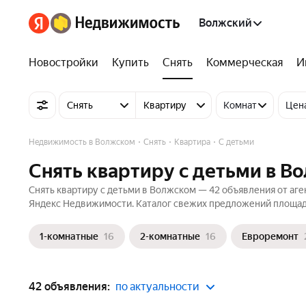
Волжский
Новостройки
Купить
Снять
Коммерческая
И
Снять
Квартиру
Комнат
Цен
Недвижимость в Волжском
Снять
Квартира
С детьми
Снять квартиру с детьми в В
Снять квартиру с детьми в Волжском — 42 объявления от аген
Яндекс Недвижимости. Каталог свежих предложений площадью
1-комнатные
16
2-комнатные
16
Евроремонт
42 объявления:
по актуальности