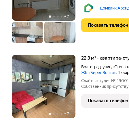
Коммунальные платежи о
оплачиваются отдельно.
Домклик Аренд
детьми, можно с питомц
+
7
Показать телефон
22,3 м² · квартира-ст
Волгоград
,
улица Степан
ЖК «Берег Волги»
, 4 кв
Сдаётся студия № 490010,
Собственник присутству
включены в стоимость. 
условиям проживания: м
Показать телефон
техники в
+
7