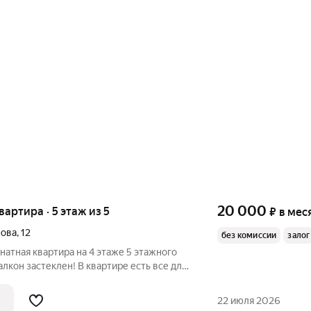
20 000
квартира · 5 этаж из 5
₽
в мес
нова
,
12
без комиссии
залог
натная квартира на 4 этаже 5 этажного
лкон застеклен! В квартире есть все для
акже рассматриваем командировочных
а! В квартире имеется холодильник,
22 июля 2026