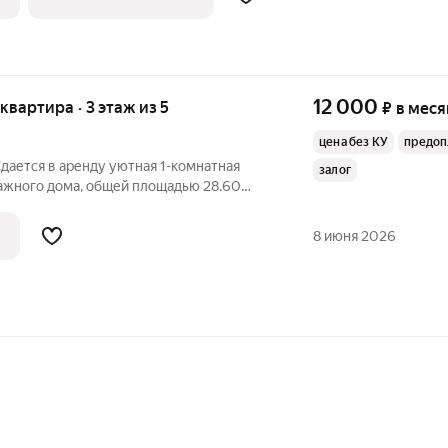
тиральная машина.
12 000
 квартира · 3 этаж из 5
₽
в меся
цена без КУ
предоп
Сдается в аренду уютная 1-комнатная
залог
тажного дома, общей площадью 28.60
ена в доме номер 29 по улице Мира. Это
ех, кому важен комфорт и удобство!
8 июня 2026