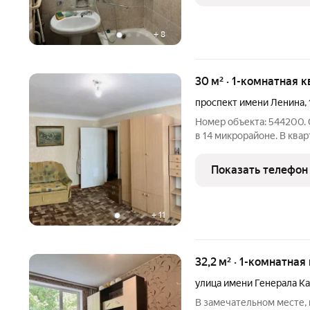
+
8
30 м² · 1-комнатная 
проспект имени Ленина
,
Номер объекта: 544200. 
в 14 микрорайоне. В ква
застройщика Флагман. С
Балкон застеклен. В ква
Показать телефон
техника КРОМЕ
+
11
32,2 м² · 1-комнатная
улица имени Генерала К
В замечательном месте, 