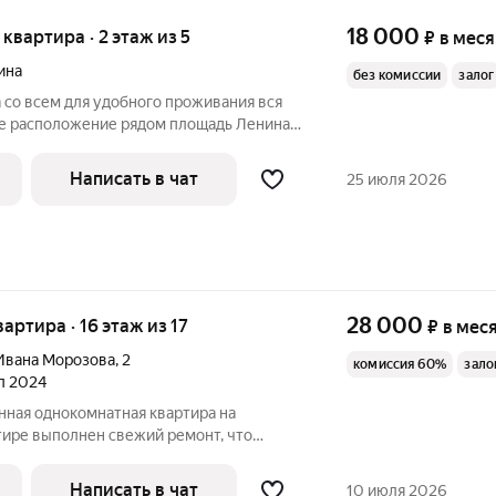
18 000
я квартира · 2 этаж из 5
₽
в мес
ина
без комиссии
залог
 со всем для удобного проживания вся
ое расположение рядом площадь Ленина,
соседи. В приоритете семья. Помимо
кам.
Написать в чат
25 июля 2026
28 000
вартира · 16 этаж из 17
₽
в мес
Ивана Морозова
,
2
комиссия 60%
зало
ал 2024
нная однокомнатная квартира на
тире выполнен свежий ремонт, что
и комфорта. Просторная кухня
одимым: холодильник, плита,
Написать в чат
10 июля 2026