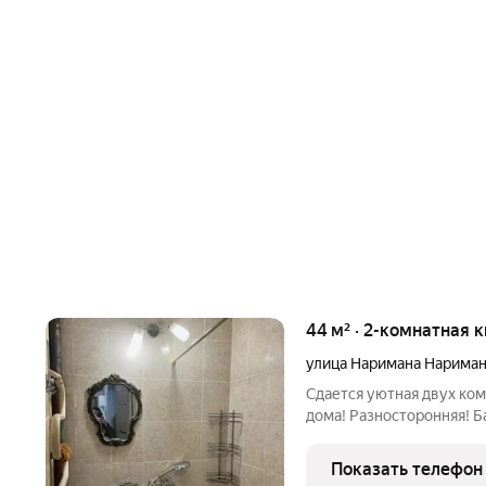
44 м² · 2-комнатная 
улица Наримана Нарима
Сдается уютная двух ком
дома! Разносторонняя! Ба
уютного проживания! Т
имеется 4 спальных мест
Показать телефон