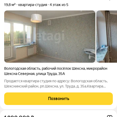
19,8 м²
квартира-студия
4 этаж из 5
Вологодская область
,
рабочий посёлок Шексна
,
микрорайон
Шексна Северная
,
улица Труда
,
35А
Продается квартира студия по адресу: Вологодская область,
Шекснинский район, рп.Шексна, ул. Труда, д. 35а.Квартира
площадью 19,8 кв.м расположена на четвертом этаже. В
квартире сделан косметический ремонт: напольное покрытие-
Позвонить
ламинат в прихожей и с/у