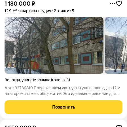
1 180 000
₽
12,9 м²
квартира-студия
2 этаж из 5
Вологда
,
улица Маршала Конева
,
31
Арт. 132736819 Представляем уютную студию площадью 12 м
на втором этаже в общежитии. Это идеальное решение для
тех, кто ищет компактное и экономичное жильё. В студии
отсутствуют газовые и электрические плиты, что
Позвонить
подразумевает использование