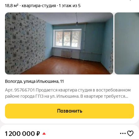
18,8 м²
квартира-студия
1 этаж из 5
Вологда
,
улица Ильюшина
,
11
Арт. 95766701 Продается квартира студия в востребованном
районе города ГПЗ на ул. Ильюшина. В квартире требуется
ремонт. СУ - только туалет, есть место для установки душевой
кабины. Водоснабжение холодное и горячее. В квартире очень
Позвонить
тепло. В шаговой
1 200 000
₽