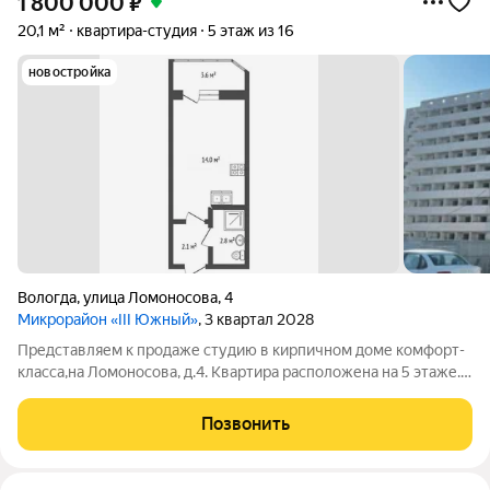
1 800 000
₽
20,1 м²
квартира-студия
5 этаж из 16
новостройка
Вологда
,
улица Ломоносова
,
4
Микрорайон «III Южный»
, 3 квартал 2028
Представляем к продаже студию в кирпичном доме комфорт-
класса,на Ломоносова, д.4. Квартира расположена на 5 этаже.
Общая площадь составляет 20,1 кв.м., плюс просторный балкон
3,1 кв.м. Дом оборудован двумя лифтами пассажирским и
Позвонить
грузовым, что