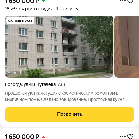
1 650 000
₽
18 м²
квартира-студия
4 этаж из 5
онлайн показ
Вологда
,
улица Пугачёва
,
73В
Продается уютная студия с косметическим ремонтом в
кирпичном доме. Сделано зонирование. Просторная кухня
оборудована всем необходимым: холодильник, стиральная
машина, микроволновка, электрическая плитка и чайник. В
Позвонить
комнате установлен удобный диван и
1 650 000
₽