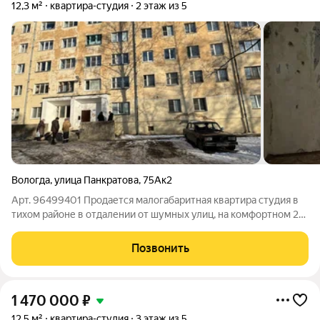
12,3 м²
квартира-студия
2 этаж из 5
Вологда
,
улица Панкратова
,
75Ак2
Арт. 96499401 Продается малогабаритная квартира студия в
тихом районе в отдалении от шумных улиц, на комфортном 2
этаже 5 ти этажного кирпичного дома, Требует
косметического ремонта. СУ - раздельный, холодное и горячее
Позвонить
водоснабжение. Рядом магазин
1 470 000
₽
12,5 м²
квартира-студия
3 этаж из 5