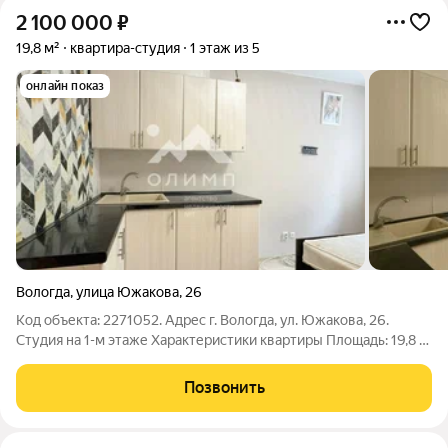
2 100 000
₽
19,8 м²
квартира-студия
1 этаж из 5
онлайн показ
Вологда
,
улица Южакова
,
26
Код объекта: 2271052. Адрес г. Вологда, ул. Южакова, 26.
Студия на 1-м этаже Характеристики квартиры Площадь: 19,8 м.
Жилая зона: 12,6 м. Совмещенный санузел. Окна во двор тихо и
приватно. Центральное отопление. Оставляем всё, что на
Позвонить
фото!