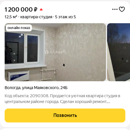
1 200 000
₽
12,5 м²
квартира-студия
5 этаж из 5
онлайн показ
Вологда
,
улица Маяковского
,
24Б
Код объекта: 2090308. Продается уютная квартира студия в
центральном районе города. Сделан хороший ремонт,
установлен кухонный гарнитур. Отличная транспортная
доступность и развитая инфраструктура района, школы,
Позвонить
детские сады, торговые центры,