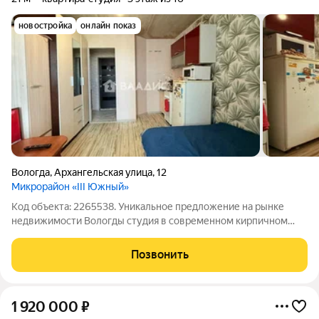
новостройка
онлайн показ
Вологда
,
Архангельская улица
,
12
Микрорайон «III Южный»
Код объекта: 2265538. Уникальное предложение на рынке
недвижимости Вологды студия в современном кирпичном
доме по адресу Архангельская улица, 12. Квартира
расположена на 3 этаже 16-этажного дома, построенного в
Позвонить
2024 году. Это отличное решение для
1 920 000
₽