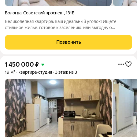
Вологда
,
Советский проспект
,
131Б
Великолепная квартира: Ваш идеальный уголок! Ищете
стильное жилье, готовое к заселению, или выгодную
инвестицию? Эта потрясающая студия в уютном семейном
общежитии идеальное сочетание современного комфорта и
Позвонить
отличного расположения! Почему это ваш
1 450 000
₽
19 м²
квартира-студия
3 этаж из 3