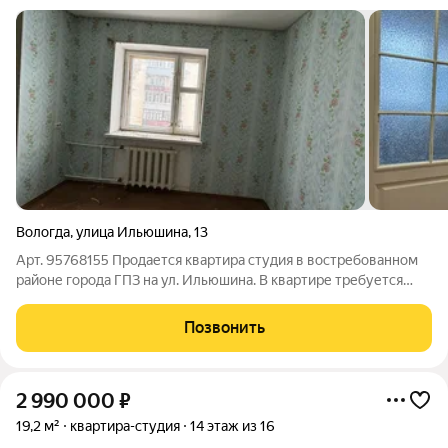
Вологда
,
улица Ильюшина
,
13
Арт. 95768155 Продается квартира студия в востребованном
районе города ГПЗ на ул. Ильюшина. В квартире требуется
ремонт. СУ - совмещен. Водоснабжение холодное и горячее. В
квартире очень тепло. В шаговой доступности все
Позвонить
необходимые сетевые магазины,
2 990 000
₽
19,2 м²
квартира-студия
14 этаж из 16