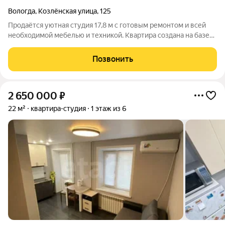
Вологда
,
Козлёнская улица
,
125
Продаётся уютная студия 17,8 м с готовым ремонтом и всей
необходимой мебелью и техникой. Квартира создана на базе
комнаты в общежитии, полностью оборудована водопроводом
и канализацией. Идеальный вариант для комфортного
Позвонить
проживания одного человека или
2 650 000
₽
22 м²
квартира-студия
1 этаж из 6