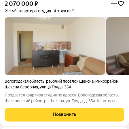
2 070 000
₽
21,1 м²
квартира-студия
4 этаж из 5
Вологодская область
,
рабочий посёлок Шексна
,
микрорайон
Шексна Северная
,
улица Труда
,
35А
Продается квартира студия по адресу: Вологодская область,
Шекснинский район, рп.Шексна, ул. Труда, д. 35а. Квартира
площадью 21,1 кв.м расположена на четвертом этаже. В
квартире сделан косметический ремонт: напольное покрытие-
Позвонить
линолеум в прихожей