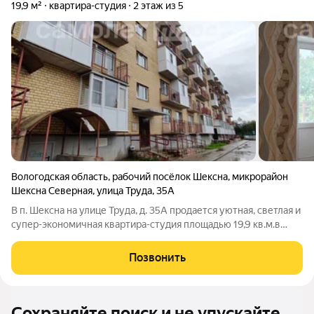
19,9 м²
квартира-студия
2 этаж из 5
Вологодская область
,
рабочий посёлок Шексна
,
микрорайон
Шексна Северная
,
улица Труда
,
35А
В п. Шексна на улице Труда, д. 35А продается уютная, светлая и
супер-экономичная квартира-студия площадью 19,9 кв.м.в
кирпичном доме 2019 года постройки ИДЕАЛЬНЫЙ 2 ЭТАЖ
Самый востребованный, удобный и безопасный этаж.
Позвонить
Квартира не угловая а значит,
Сохраняйте поиск и не упускайте