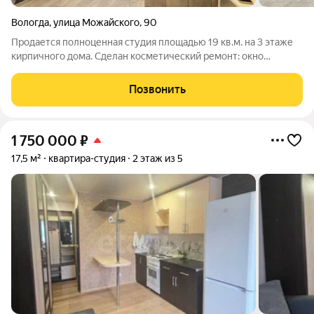
Вологда
,
улица Можайского
,
90
Продается полноценная студия площадью 19 кв.м. на 3 этаже
кирпичного дома. Сделан косметический ремонт: окно
пластик, натяжные потолки, на полах качественный линолеум.
Выделена зона кухни, установлен компактный гарнитур.
Позвонить
Совмещенный санузел обшит ПВХ
1 750 000
₽
17,5 м²
квартира-студия
2 этаж из 5