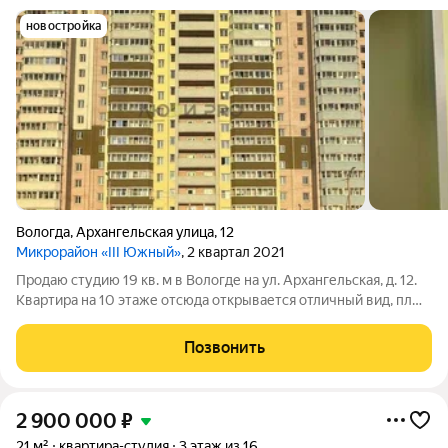
новостройка
Вологда
,
Архангельская улица
,
12
Микрорайон «III Южный»
, 2 квартал 2021
Продаю студию 19 кв. м в Вологде на ул. Архангельская, д. 12.
Квартира на 10 этаже отсюда открывается отличный вид, плюс
меньше уличного шума. Студия полностью готова к
проживанию: остаётся вся мебель и техника не нужно ничего
Позвонить
докупать. Низкие
2 900 000
₽
21 м²
квартира-студия
3 этаж из 16