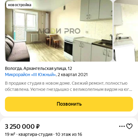
новостройка
Вологда
,
Архангельская улица
,
12
Микрорайон «III Южный»
, 2 квартал 2021
В продаже студия в новом доме. Свежий ремонт, полностью
обставлена. Уютное гнездышко с великолепным видом на юго-
восток. Информация про ЖК: автономная котельная -
невысокие платежи за тепло видеокамеры, охрана,
Позвонить
видеодомофоны два больших лифта
3 250 000
₽
19 м²
квартира-студия
10 этаж из 16