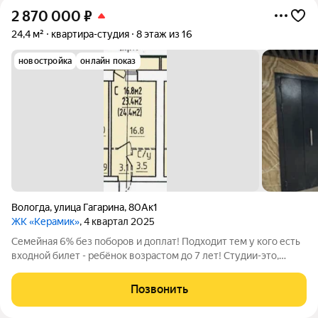
2 870 000
₽
24,4 м²
квартира-студия
8 этаж из 16
новостройка
онлайн показ
Вологда
,
улица Гагарина
,
80Ак1
ЖК «Керамик»
, 4 квартал 2025
Семейная 6% без поборов и доплат! Подходит тем у кого есть
входной билет - ребёнок возрастом до 7 лет! Студии-это,
пожалуй, единственный формат квартир, которые все
покупают, но продают с крайней неохотой! Расчёт по
Позвонить
Семейной ипотеке 6% годовых -цена