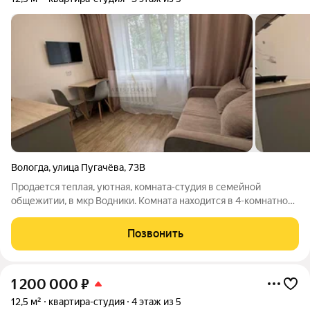
Вологда
,
улица Пугачёва
,
73В
Продается теплая, уютная, комната-студия в семейной
общежитии, в мкр Водники. Комната находится в 4-комнатной
секции на 3 этаже, 5- этажного кирпичного дома. В соседних
комнатах живут на постоянной основе семейные пары. Во
Позвонить
дворе- возможность
1 200 000
₽
12,5 м²
квартира-студия
4 этаж из 5