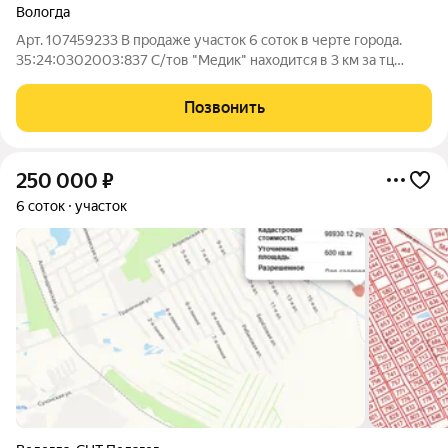
Вологда
Арт. 107459233 В продаже участок 6 соток в черте города.
35:24:0302003:837 С/тов "Медик" находится в 3 км за тц
Магистраль. Участок давно не использовался, но подъехать к
нему возможно в любое время года. В данный момент
Позвонить
асфальтируется улица
250 000
₽
6 соток
участок