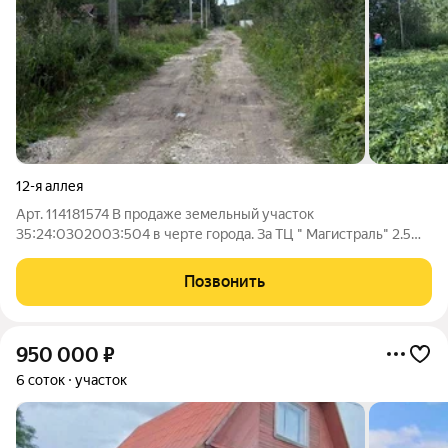
12-я аллея
Арт. 114181574 В продаже земельный участок
35:24:0302003:504 в черте города. За ТЦ " Магистраль" 2.5
км. 11 линия имеет отличный подъезд к участкам. Имеется
электрический столб. На участке покошена трава, Ровный,
Позвонить
готовый к разрабатыванию и
950 000
₽
6 соток
участок