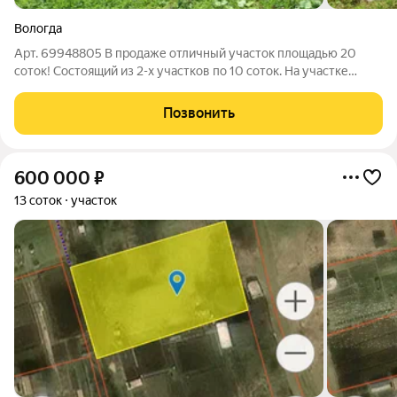
Вологда
Арт. 69948805 В продаже отличный участок площадью 20
соток! Состоящий из 2-х участков по 10 соток. На участке
расположены 2 дома: Дом - баня (рубленный), Фундамент -
ленточный, Крыша - металло - черепица. Жилой дом (утеплен),
Позвонить
обшит сайдингом, сделана
600 000
₽
13 соток
участок