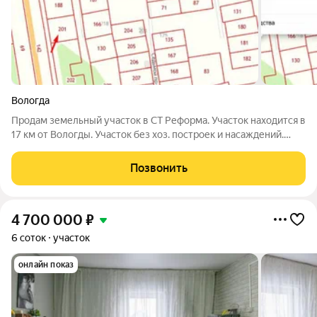
Вологда
Продам земельный участок в СТ Реформа. Участок находится в
17 км от Вологды. Участок без хоз. построек и насаждений.
35:25:0504023:201 кадастровый номер. Участок находится на
первой линии от дороги. Звоните, отвечу на все ваши
Позвонить
вопросы! Подходит под
4 700 000
₽
6 соток
участок
онлайн показ