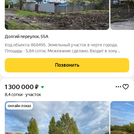
Долгий переулок
,
55А
Код объекта: 868495. Земельный участок в черте города.
Площадь - 5,84 соток. Межевание сделано. Входит в зону
застройки среднеэтажной жилой застройки. Почти до самого
участка асфальтированная дорога. Возможно подключение к
Позвонить
центральному водоснабжению
1 300 000
₽
8,4 сотки
участок
онлайн показ