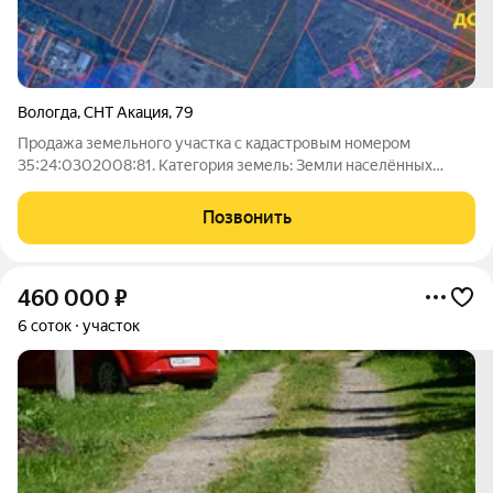
Вологда
,
СНТ Акация
,
79
Продажа земельного участка с кадастровым номером
35:24:0302008:81. Категория земель: Земли населённых
пунктов Вид разрешённого использования: для ведения
садово-огороднической деятельности Площадь участка 986
Позвонить
кв.м
460 000
₽
6 соток
участок