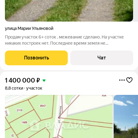
улица Марии Ульяновой
Продам участок 6+ соток , межевание сделано. На участке
никаких построек нет. Последнее время земля не
обрабатывалась. Установлена 6-тиметровая поликарбонатная
теплица. Дорога до самого участка хорошая, соседи даже
Позвонить
Чат
зимой приезжают. Дача удалена от
1 400 000
₽
8,8 сотки
участок