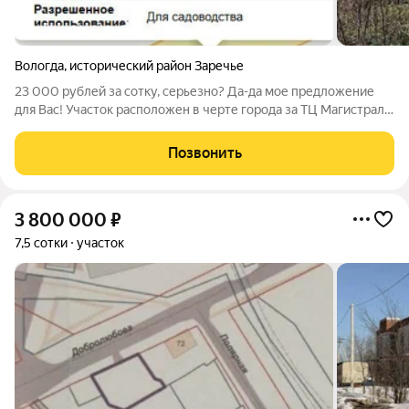
Вологда
,
исторический район Заречье
23 000 рублей за сотку, серьезно? Да-да мое предложение
для Вас! Участок расположен в черте города за ТЦ Магистраль,
по Старому шоссе, СНТ Разлив. 6 соток , столбы с
электричеством на границе участка. 35:24:0302007:457 -
Позвонить
кадастровый номер участка.
3 800 000
₽
7,5 сотки
участок