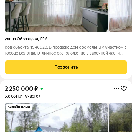
улица Образцова
,
65А
Код объекта: 1946923. В продаже дом с земельным участком в
городе Вологда. Отличное расположение в заречной части
города. Рядом парк Ветеранов, в пешей доступности школы,
детские сады, магазины. Участок ровный, правильной
Позвонить
прямоугольной формы. Вокруг
2 250 000
₽
5,8 сотки
участок
онлайн показ