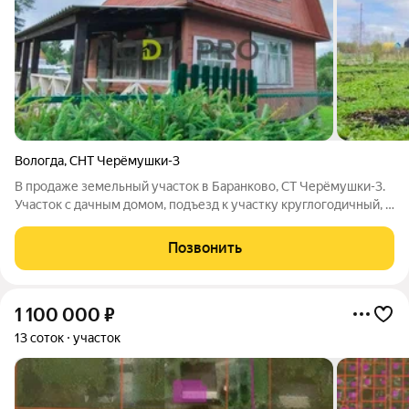
Вологда
,
СНТ Черёмушки-3
В продаже земельный участок в Баранково, СТ Черёмушки-3.
Участок с дачным домом, подъезд к участку круглогодичный, в
20-ти минутах пешком автобусная остановка и магазин. Эта
дача станет идеальным выбором для тех, кто мечтает о
Позвонить
собственной даче, вдали
1 100 000
₽
13 соток
участок