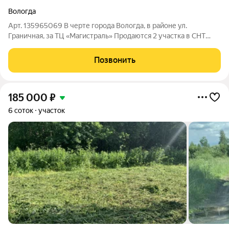
Вологда
Арт. 135965069 В черте города Вологда, в районе ул.
Граничная, за ТЦ «Магистраль» Продаются 2 участка в СНТ
«Медик», на 21 линии. 35:24:0302003:363 и соседний
35:24:0302003:384 Общая площадь 13 соток. Удобный
Позвонить
подъезд. Не заросшие. Есть домик.
185 000
₽
6 соток
участок