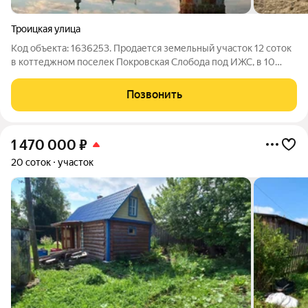
Троицкая улица
Код объекта: 1636253. Продается земельный участок 12 соток
в коттеджном поселек Покровская Слобода под ИЖС, в 10
минутах от центра города, рядом с Парком Мира, с красивым
видом на Спасо-Прилуцкий монастырь. Центральные
Позвонить
коммуникации (вода,
1 470 000
₽
20 соток
участок