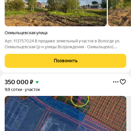
Охмыльцевская улица
Арт. 113757024 В продаже земельный участок в Вологде ул.
Охмыльцевская (р-н улицы Возрождения - Охмыльцево).
Межевание сделано, столб электрический на границе участка.
Участок большой, подойдет под строительство жилого дома
Позвонить
по семейной ипотеке!
350 000
₽
9,9 сотки
участок