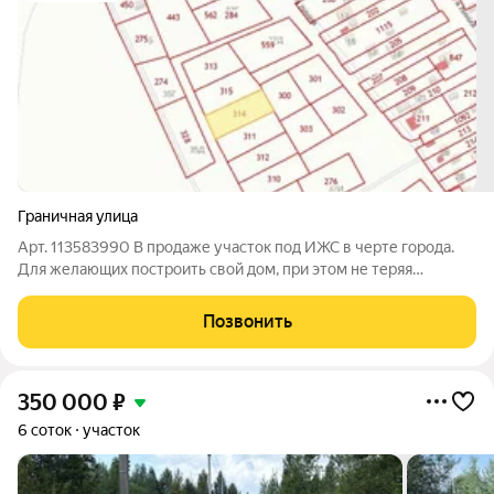
Граничная улица
Арт. 113583990 В продаже участок под ИЖС в черте города.
Для желающих построить свой дом, при этом не теряя
городской статус и прописку.Хорошая подъездная дорога,
которая чистится зимой, В 1,5км новый детский сад, магазины,
Позвонить
остановки общественного
350 000
₽
6 соток
участок