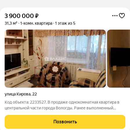
3 900 000
₽
31,3 м²
1-комн. квартира
1 этаж из 5
улица Кирова
,
22
Код объекта: 2233527. В продаже однокомнатная квартира в
центральной части города Вологды. Ранее выполненный
косметический ремонт: пластиковые стеклопакеты, на полу
ламинат, санузел в кафеле. Из мебели остаётся кухонный
Позвонить
гарнитур. Один взрослый