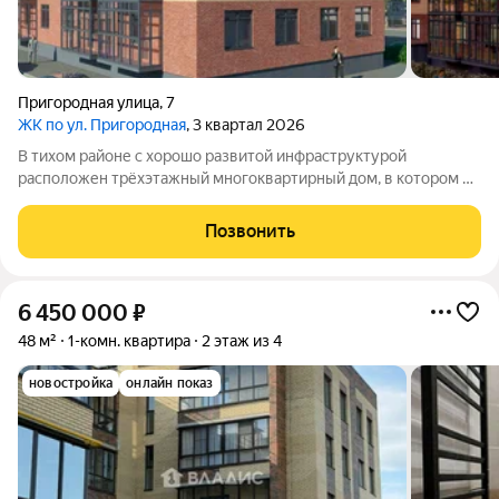
Пригородная улица
,
7
ЖК по ул. Пригородная
, 3 квартал 2026
В тихом районе с хорошо развитой инфраструктурой
расположен трёхэтажный многоквартирный дом, в котором 24
квартиры. Дом построен из керамического кирпича, в каждой
квартире установлено индивидуальное газовое отопление.
Позвонить
Территория дома будет закрытой,
6 450 000
₽
48 м²
1-комн. квартира
2 этаж из 4
новостройка
онлайн показ