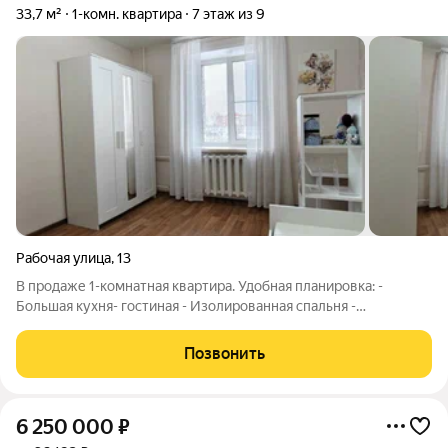
33,7 м²
1-комн. квартира
7 этаж из 9
Рабочая улица
,
13
В продаже 1-комнатная квартира. Удобная планировка: -
Большая кухня- гостиная - Изолированная спальня -
Совмещенный санузел Квартира теплая, светлая, выполнен
косметический ремонт. Окна пластиковые, потолки натяжные,
Позвонить
заменены межкомнатные двери.
6 250 000
₽