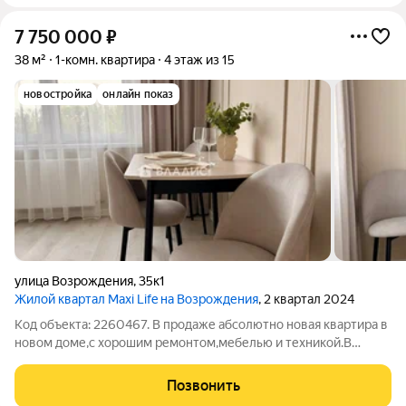
7 750 000
₽
38 м²
1-комн. квартира
4 этаж из 15
новостройка
онлайн показ
улица Возрождения
,
35к1
Жилой квартал Maxi Life на Возрождения
, 2 квартал 2024
Код объекта: 2260467. В продаже абсолютно новая квартира в
новом доме,с хорошим ремонтом,мебелью и техникой.В
квартире ни кто не жил.Квартира очень светлая и
уютная.Очень развитый и спокойый район.Вся инфраструктура
Позвонить
в шаговой доступности.Можно