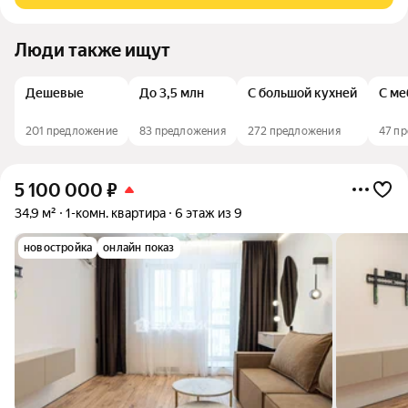
Люди также ищут
Дешевые
До 3,5 млн
С большой кухней
С ме
201 предложение
83 предложения
272 предложения
47 п
5 100 000
₽
34,9 м²
1-комн. квартира
6 этаж из 9
новостройка
онлайн показ