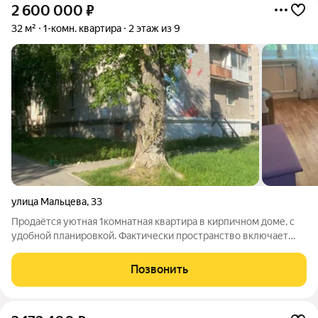
2 600 000
₽
32 м²
1-комн. квартира
2 этаж из 9
улица Мальцева
,
33
Продаётся уютная 1комнатная квартира в кирпичном доме, с
удобной планировкой. Фактически пространство включает
две зоны: полноценную жилую комнату и кухню (по
документам они оформлены как две отдельные комнаты).
Позвонить
Внутри квартиры расположен санузел и