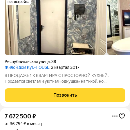
новостройка
Республиканская улица
,
38
Жилой дом Куб-HOUSE
, 2 квартал 2017
В ПРОДАЖЕ 1 К КВАРТИРА С ПРОСТОРНОЙ КУХНЕЙ.
Продаётся светлая и уютная «однушка» на тихой, но
престижной Республиканской, 38 Это настоящая находка для
тех, кто ценит своё время и комфорт. Выходите из подъезда и
Позвонить
вся инфраструктура города рядом : ТЦ
7 672 500
₽
от 36 754 ₽ в месяц