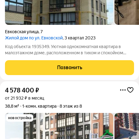
Евковская улица
,
7
Жилой дом по ул. Евковской
, 3 квартал 2023
Код объекта: 1935349. Уютная однокомнатная квартира в
малоэтажном доме, расположенном в тихом и спокойном
районе. В квартире выполнен свежий ремонт, можно сразу
заказывать мебель и переезжать все готово для комфортного
Позвонить
проживания. Установлен
4 578 400
₽
от 21 932 ₽ в месяц
38,8 м²
1-комн. квартира
8 этаж из 8
новостройка