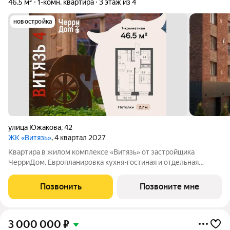
46,5 м²
1-комн. квартира
3 этаж из 4
новостройка
улица Южакова
,
42
ЖК «Витязь»
, 4 квартал 2027
Квартира в жилом комплексе «Витязь» от застройщика
ЧерриДом. Европланировка кухня-гостиная и отдельная
спальня. Малоэтажный кирпичный дом на 4 этажа клубный дом
с приватной атмосферой и закрытым двором. Всего несколько
Позвонить
Позвоните мне
квартир на этаже. Для тех,
3 000 000
₽