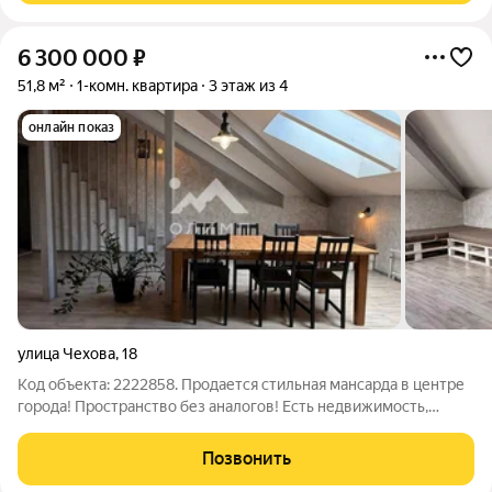
6 300 000
₽
51,8 м²
1-комн. квартира
3 этаж из 4
онлайн показ
улица Чехова
,
18
Код объекта: 2222858. Продается стильная мансарда в центре
города! Пространство без аналогов! Есть недвижимость,
которую покупают по расчету. А есть места, в которые
влюбляются с первого взгляда Перед вами именно такой
Позвонить
объект стильная мансарда