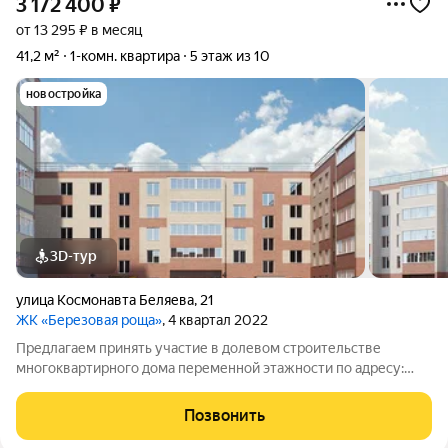
3 172 400
₽
от 13 295 ₽ в месяц
41,2 м²
1-комн. квартира
5 этаж из 10
новостройка
3D-тур
улица Космонавта Беляева
,
21
ЖК «Березовая роща»
, 4 квартал 2022
Предлагаем принять участие в долевом строительстве
многоквартирного дома переменной этажности по адресу:
ул.Беляева, д.21 (2 очередь). 5-10-этажный жилой дом из
керамического кирпича со своей крышной газовой котельной,
Позвонить
с установкой индивидуальных