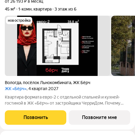
от 26 193 ₽ в месяц
45 м²
1-комн. квартира
3 этаж из 6
новостройка
Вологда
,
посёлок Льнокомбината
,
ЖК Бёрч
ЖК «Бёрч»
, 4 квартал 2027
Квартира формата евро-2 с отдельной спальней и кухней-
гостиной в ЖК «Бёрч» от застройщика ЧерриДом. Почему
выбирают «Бёрч» Своя кладовая в доме велосипеды,
чемоданы, сезонные вещи хранятся отдельно, и в квартире
Позвонить
Позвоните мне
всегда свободно. Более 30 парковочных