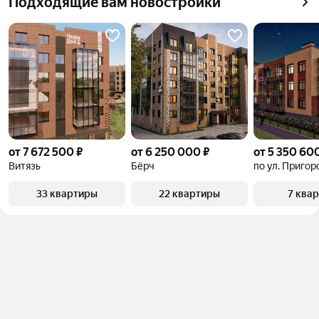
Подходящие вам новостройки
от 7 672 500 ₽
от 6 250 000 ₽
от 5 350 60
Витязь
Бёрч
по ул. Пригор
33 квартиры
22 квартиры
7 ква