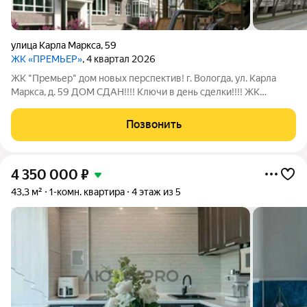
улица Карла Маркса
,
59
ЖК «ПРЕМЬЕР»
, 4 квартал 2026
ЖК "Премьер" дом новых перспектив! г. Вологда, ул. Карла
Маркса, д. 59 ДОМ СДАН!!!! Ключи в день сделки!!!! ЖК
"Премьер" объединяет дерзкое сочетание античной
философии и функциональности постконструктивизма,
Позвонить
создавая идеальное пространство для
4 350 000
₽
43,3 м²
1-комн. квартира
4 этаж из 5