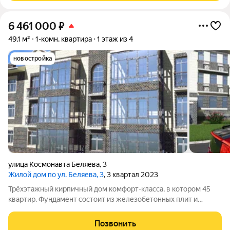
6 461 000
₽
49,1 м²
1-комн. квартира
1 этаж из 4
новостройка
улица Космонавта Беляева
,
3
Жилой дом по ул. Беляева, 3
, 3 квартал 2023
Трёхэтажный кирпичный дом комфорт-класса, в котором 45
квартир. Фундамент состоит из железобетонных плит и
блоков, выполнен в виде ленты. Перекрытия сделаны из
сборных железобетонных плит. Стены возведены из
Позвонить