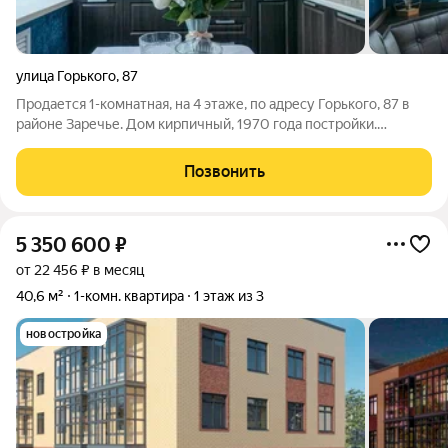
улица Горького
,
87
Продается 1-комнатная, на 4 этаже, по адресу Горького, 87 в
районе Заречье. Дом кирпичный, 1970 года постройки.
Площадь квартиры 43.3 кв.м, балкон отсутствуют. На входе в
дом - современный видеодомофон, который создает
Позвонить
безопасный доступ в подъезд. В
5 350 600
₽
от 22 456 ₽ в месяц
40,6 м²
1-комн. квартира
1 этаж из 3
новостройка