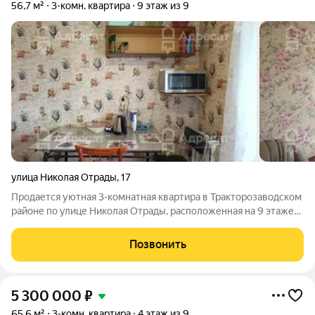
56,7 м²
3-комн. квартира
9 этаж из 9
улица Николая Отрады
,
17
Продается уютная 3-комнатная квартира в Тракторозаводском
районе по улице Николая Отрады, расположенная на 9 этаже
9-этажного дома. Общая площадь жилья составляет 56,7 кв.м,
из которых 38,3 кв.м жилая, а кухня 6,4 кв.м. В шаговой
Позвонить
доступности улицы:
5 300 000
₽
65,6 м²
3-комн. квартира
4 этаж из 9