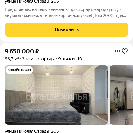
улица Николая Отрады
,
20Б
Представляю вашему вниманию просторную евродвушку, с
двумя лоджиями, в теплом кирпичном доме! Дом 2003 года
постройки с невероятно толстыми стенами, современные
"Сталинки", безупречная шумоизоляция, минимальные
Позвонить
теплопотери, в подъезде чисто, нет
9 650 000
₽
96,7 м²
3-комн. квартира
9 этаж из 10
онлайн показ
улица Николая Отрады
,
20Б