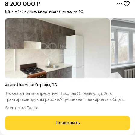
8 200 000
₽
66,7 м²
3-комн. квартира
6 этаж из 10
улица Николая Отрады
,
26
3-к квартира по адресу: им. Николая Отрады ул, д. 26 в
Тракторозаводском районе;Улучшенная планировка: общая
66.70 / жилая 36.90 / кухня 7.90Раздельные комнаты: 15.7 +
Агентство Елена
11.5 + 9.7 метровКвартира в хорошем состоянии. Натяжные
потолки. На полу линолеум.
Позвонить