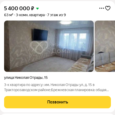
5 400 000
₽
63 м²
3-комн. квартира
7 этаж из 9
улица Николая Отрады
,
15
3-к квартира по адресу: им. Николая Отрады ул, д. 15 в
Тракторозаводском районе;Брежневская планировка: общая
58.90 / жилая 40.60 / кухня 6.70Комнаты: 19.90 + 10.80 + 9.90
метровКвартира в хорошем состоянии. Выполнен свежий
Позвонить
капитальный ремонт.