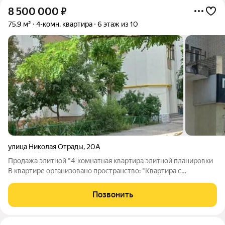
8 500 000
₽
75,9 м²
4-комн. квартира
6 этаж из 10
улица Николая Отрады
,
20А
Продажа элитной "4-комнатная квартира элитной планировки
В квартире организовано пространство: "Квартира с
эргономичной планировкой включает изолированные
спальни, просторную гостиную , что идеально для семьи". две
Позвонить
лоджии дают больше света и