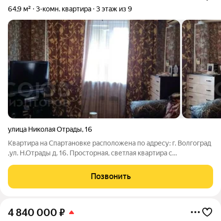
64,9 м²
3-комн. квартира
3 этаж из 9
улица Николая Отрады
,
16
Квартира на Спартановке расположена по адресу: г. Волгоград
,ул. Н.Отрады д. 16. Просторная, светлая квартира с
раздельными комнатами, двухсторонняя , имеется
застеклённая лоджия. Общая площадь 64,9 кв. м. Комнаты 17 ,
Позвонить
3, 12.9, 10,1 кв. м, кухня 8.1
4 840 000
₽