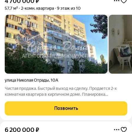
4 700 000
₽
57,7 м²
2-комн. квартира
9 этаж из 10
улица Николая Отрады
,
10А
Чистая продажа. Быстрый выход на сделку. Продается 2-х
комнатная квартира в кирпичном доме. Планировка
нестандартная. Общая площадь - 57,7 кв.м, жилая - 27,6кв.м,
площадь кухни - 9кв.м. Комнаты: 16,6+11. Комнаты и санузел
Позвонить
раздельные. Большая лоджия.
6 200 000
₽