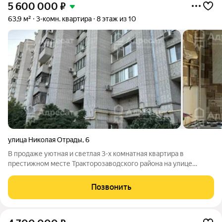
5 600 000
₽
63,9 м²
3-комн. квартира
8 этаж из 10
улица Николая Отрады
,
6
В продаже уютная и светлая 3-х комнатная квартира в
престижном месте Тракторозаводского района на улице
Николая Отрады,6. Это отличное предложение для тех, кто
ищет комфортное жилье с выгодной транспортной
Позвонить
доступностью и развитой инфраструктурой.