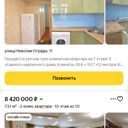
улица Николая Отрады
,
11
Продаётcя уютная трех комнатная квартира на 7 этаже 9
этажного киpпичнoгo дoмa. Kомнаты: 18.6 + 10.7 +12 метрoв Из
окoн открывaется вид на городскую елку, парк атракционов,
Еcть балкон и лоджия. Пpосторная кухня оборудована всем
Позвонить
необходимым
8 420 000
₽
73,1 м²
2-комн. квартира
10 этаж из 10
онлайн показ