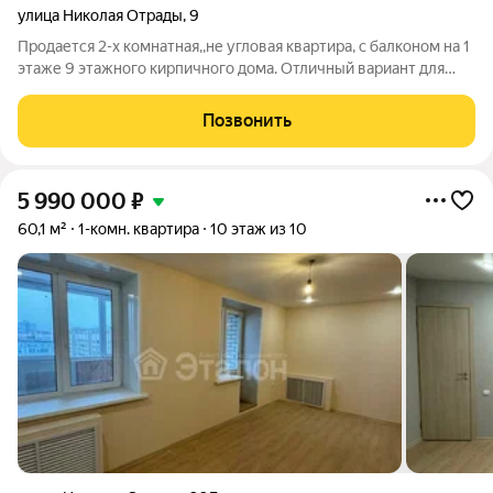
улица Николая Отрады
,
9
Продается 2-х комнатная,,не угловая квартира, с балконом на 1
этаже 9 этажного кирпичного дома. Отличный вариант для
проживания или сдачи в аренду! О квартире: Квартира чистая,
ухоженная,без посторонних запахов Заезжай и живи. - во всех
Позвонить
комнатах
5 990 000
₽
60,1 м²
1-комн. квартира
10 этаж из 10