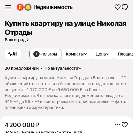
Купить квартиру на улице Николая
Отрады
Волгоград
AI
Фильтры
Комнаты
Цена
Площа
1
20 предложений
•
по актуальности
Купить квартиру на улице Николая Отрады в Волгограде — 20
объявлений от агентств и собственников по продаже квартир
по цене от 4 070 000 ₽ до 9 650 000 ₽ на Яндекс
Недвижимости. В нашем каталоге предложения площадью от
34,9 м² до 96,7 м² в новостройках и вторичном жилье — фото,
планировки и характеристики.
4 200 000
₽
34,9 м²
1-комн. квартира
15 этаж из 16