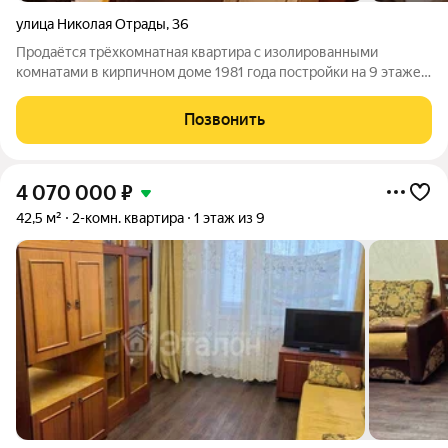
улица Николая Отрады
,
36
Продаётся трёхкомнатная квартира с изолированными
комнатами в кирпичном доме 1981 года постройки на 9 этаже.
Соседи тихие в крыле 3 квартиры. Окна кухни и зала выходят
на проезжую часть. Окна 2-х спален выходят во двор.
Позвонить
Квартира требует ремонта, но
4 070 000
₽
42,5 м²
2-комн. квартира
1 этаж из 9