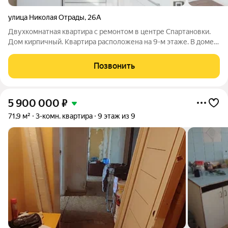
улица Николая Отрады
,
26А
Двухкомнатная квартира с ремонтом в центре Спартановки.
Дом кирпичный. Квартира расположена на 9-м этаже. В доме
10 жилых этажей, 11-й этаж технический. Общая площадь
квартиры с балконом: 49,2 кв. м. Планировка включает 2
Позвонить
изолированные комнаты (18,0
5 900 000
₽
71,9 м²
3-комн. квартира
9 этаж из 9