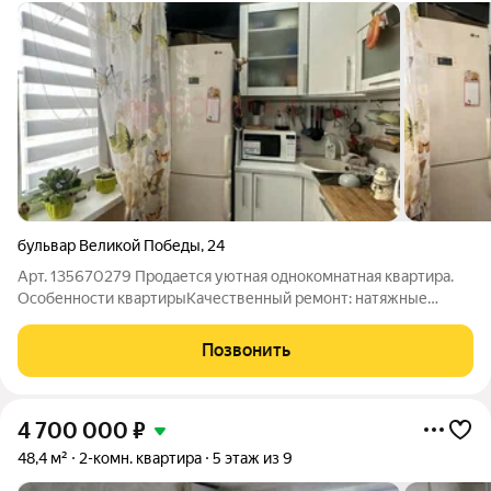
бульвар Великой Победы
,
24
Арт. 135670279 Продается уютная однокомнатная квартира.
Особенности квартирыКачественный ремонт: натяжные
потолки, современные пластиковые окна Практичное
покрытие: износостойкий линолеум Готова к заселению:
Позвонить
остается кухонный гарнитур и мебель
4 700 000
₽
48,4 м²
2-комн. квартира
5 этаж из 9