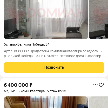
бульвар Великой Победы
,
34
Арт. 108389392 Продается 4 комнатная квартира по адресу: Б-
р Великой Победы, 34 На 6 этаже 9 этажного дома. В квартире
выполнен евроремонт. Просторная кухня 11 м2, две
застекленные лоджии и 1 застекленный балкон. Развита
Позвонить
инфраструктура. Рядом школа
6 400 000
₽
62,5 м²
3-комн. квартира
5 этаж из 10