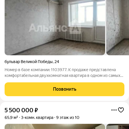
бульвар Великой Победы
,
24
Номер в базе компании: 1103977. К продаже представлена
комфортабельная двухкомнатная квартира в одном из самых
зеленых и благополучных районов города на Бульваре
Победы. Не упустите шанс приобрести готовое к жизни,
Позвонить
просторное и уютное жильё в тихом
5 500 000
₽
65,9 м²
3-комн. квартира
9 этаж из 10