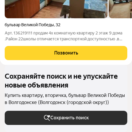
бульвар Великой Победы
,
32
Арт. 136219111 продам 4х комнатную квартиру 2 этаж 9 дома
.Район 22школы отличается транспортной доступностью .в
двух минутах ходьбы ТРЦ, Д.Д.У. Школа №22 Видна из окон.
Квартира в хорошем состоянии. Есть узаконенные
Позвонить
перепланировки. 2паркавочных
Сохраняйте поиск и не упускайте
новые объявления
Купить квартиру, вторичка, бульвар Великой Победы
в Волгодонске (Волгодонск (городской округ))
Сохранить поиск