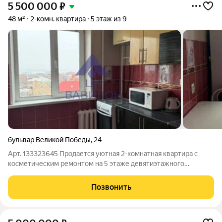
5 500 000
₽
48 м²
2-комн. квартира
5 этаж из 9
бульвар Великой Победы
,
24
Арт. 133323645 Продается уютная 2-комнатная квартира с
косметическим ремонтом на 5 этаже девятиэтажного
панельного дома, построенного в 1984 году. Комнаты
изолированные, что обеспечивает комфорт и приватность. В
Позвонить
квартире выполнен свежий косметический