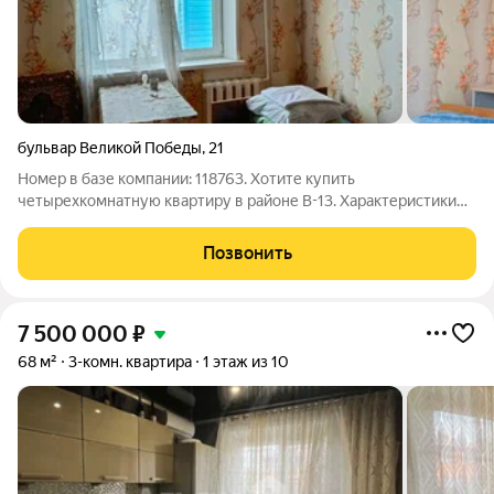
бульвар Великой Победы
,
21
Номер в базе компании: 118763. Хотите купить
четырехкомнатную квартиру в районе В-13. Характеристики
Площадь квартиры составляет 79 квадратных метров. Объект
расположен на 8 этаже 10 этажного дома. Преимущества
Позвонить
квартиры: - квартира в обычном
7 500 000
₽
68 м²
3-комн. квартира
1 этаж из 10