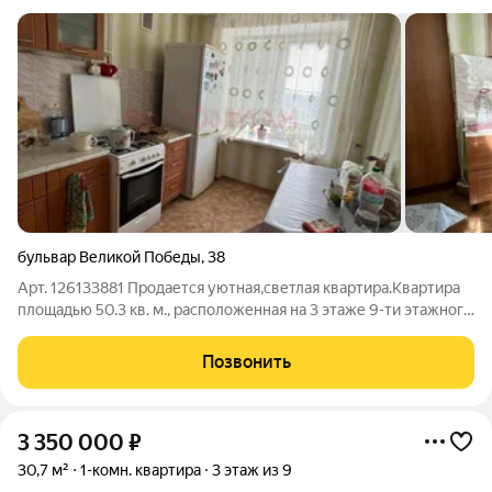
бульвар Великой Победы
,
38
Арт. 126133881 Продается уютная,светлая квартира.Квартира
площадью 50.3 кв. м., расположенная на 3 этаже 9-ти этажного
дома. Основные преимущества: Просторная и теплая
квартира: 50.3 кв. м. жилой площади. В квартире выполнен
Позвонить
косметический ремонт ,
3 350 000
₽
30,7 м²
1-комн. квартира
3 этаж из 9