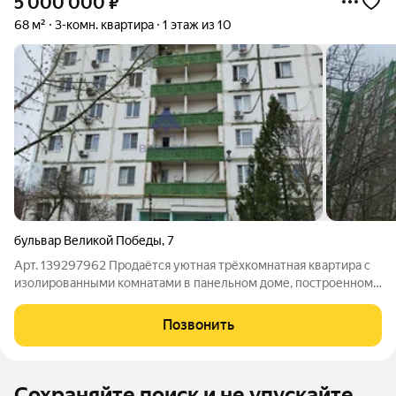
5 000 000
₽
68 м²
3-комн. квартира
1 этаж из 10
бульвар Великой Победы
,
7
Арт. 139297962 Продаётся уютная трёхкомнатная квартира с
изолированными комнатами в панельном доме, построенном
в 1991 году. Дом оборудован пассажирским лифтом и
мусоропроводом, что добавляет удобства в повседневной
Позвонить
жизни. Из окон открывается вид на
Сохраняйте поиск и не упускайте