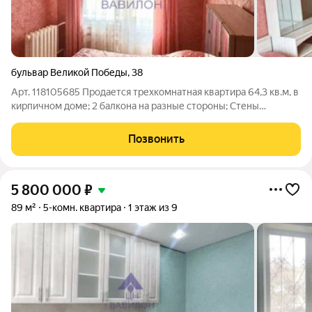
бульвар Великой Победы
,
38
Арт. 118105685 Продается трехкомнатная квартира 64,3 кв.м, в
кирпичном доме; 2 балкона на разные стороны; Стены
утеплены, нет холодных углов и стен. Все стены, полы,
потолок выровнены; электрика качественная. Все близко,
Позвонить
отлично для семьи с детьми.
5 800 000
₽
89 м²
5-комн. квартира
1 этаж из 9