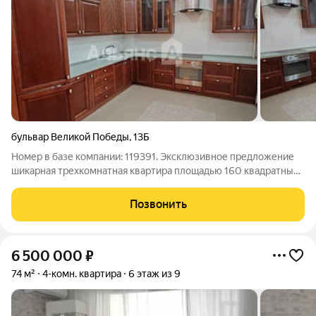
бульвар Великой Победы
,
13Б
Номер в базе компании: 119391. Эксклюзивное предложение
шикарная трехкомнатная квартира площадью 160 квадратных
метров, расположенная на четвертом этаже престижного
элитного дома. Это не просто жилье, а воплощение статуса и
Позвонить
комфорта, созданное для
6 500 000
₽
74 м²
4-комн. квартира
6 этаж из 9