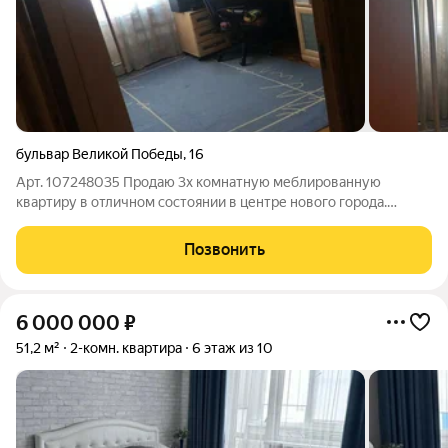
бульвар Великой Победы
,
16
Арт. 107248035 Продаю 3х комнатную меблированную
квартиру в отличном состоянии в центре нового города.
Интересная узаконенная перепланировка! Напольное
покрытие -натуральный паркет, межкомнатные двери-
Позвонить
натуральный дуб! Вся инфраструктура в двух шагах,
6 000 000
₽
51,2 м²
2-комн. квартира
6 этаж из 10