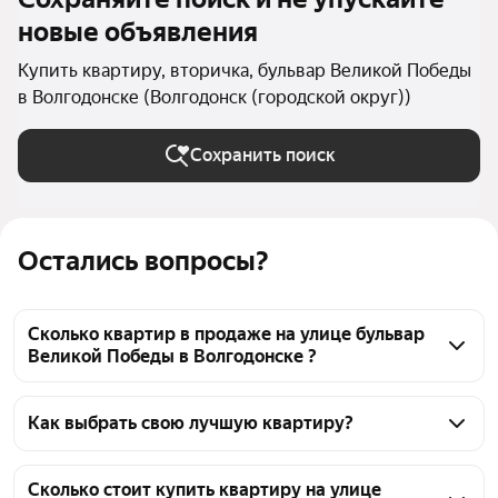
новые объявления
Купить квартиру, вторичка, бульвар Великой Победы
в Волгодонске (Волгодонск (городской округ))
Сохранить поиск
Остались вопросы?
Сколько квартир в продаже на улице бульвар
Великой Победы в Волгодонске ?
На Яндекс Недвижимости в продаже на улице 
бульвар Великой Победы в Волгодонске 34 
Как выбрать свою лучшую квартиру?
квартиры, из них 34 объявления от агентств
Чтобы купить квартиру на вторичном рынке на 
улице бульвар Великой Победы, воспользуйтесь 
Сколько стоит купить квартиру на улице