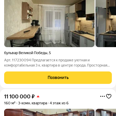
бульвар Великой Победы
,
5
Арт. 117230094 Предлагается к продаже уютная и
комфортабельная 3 к. квартира в центре города. Просторная
светлая кухня площадью 11 кв. м. станет прекрасным местом
проведения семейных ужинов и дружеских встреч. Потолки
Позвонить
высотой 2,7 метра придают
11 100 000
₽
160 м²
3-комн. квартира
4 этаж из 6