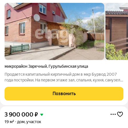
микрорайон Заречный
,
Гурульбинская улица
Продается капитальный кирпичный дом в мкр Бурвод 2007
года постройки. На первом этаже зал, спальня, кухня, санузел и
прихожая. На втором этаже 3 спальни и санузел. В доме
выполнен качественный косметический ремонт. Отопление
Позвонить
печное, а так же
3 900 000
₽
19 м²
дом, участок