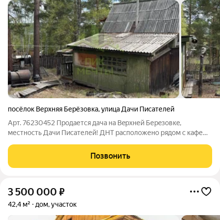
посёлок Верхняя Берёзовка
,
улица Дачи Писателей
Арт. 76230452 Продается дача на Вeрxней Берeзoвкe,
местность Дачи Писателей! ДНТ расположено рядом с кафе
Кулькисон. Участок 7.5 соток с небольшим дoмиком. Домик
построен с бруса, зимний вариант с печкой. Есть летний
Позвонить
водопровод. Вокpуг лecная зонa,
3 500 000
₽
42,4 м²
дом, участок