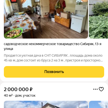
садоводческое некоммерческое товарищество Сибиряк
,
13-я
улица
Продается уютная дача в СНТ СИБИРЯК , площадь дома около
45 кв м, дом состоит из бруса 2 на 3 м , пристроя и просторной
засыпной веранды с панорамными окнами , площадь веранды
7.3 на 2,9 м. Проживают на даче с апреля по октябрь, есть печка
Позвонить
, дом не
2 000 000
₽
40 м²
дом, участок