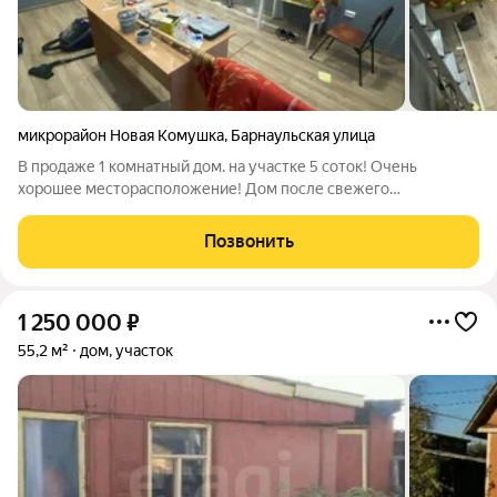
микрорайон Новая Комушка
,
Барнаульская улица
В продаже 1 комнатный дом. на участке 5 соток! Очень
хорошее месторасположение! Дом после свежего
косметического ремонта , что называется для себя, заезжай и
живи. Участок геометрически правильный и ровный. Построек
Позвонить
на участке нет, что дает
1 250 000
₽
55,2 м²
дом, участок