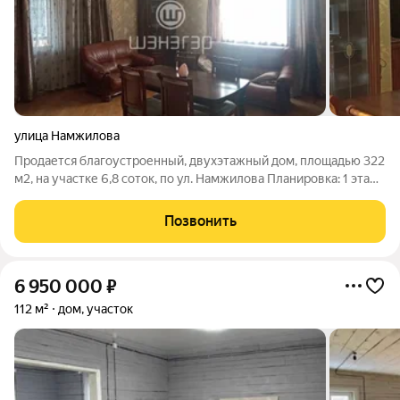
улица Намжилова
Продается благоустроенный, двухэтажный дом, площадью 322
м2, на участке 6,8 соток, по ул. Намжилова Планировка: 1 этаж
кухня, гостинная, кабинет, санузел, гараж и сауна. 2 этаж три
жилых комнаты, застекленный балкон, санузел. Подвал - 96
Позвонить
кв.м.,
6 950 000
₽
112 м²
дом, участок