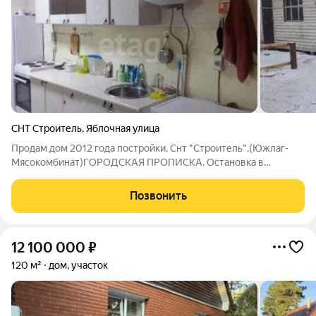
СНТ Строитель
,
Яблочная улица
Продам дом 2012 года постройки, Снт "Строитель",(Южлаг-
Мясокомбинат)ГОРОДСКАЯ ПРОПИСКА. Остановка в
шаговой доступности, проблем с транспортом нет, магазины (в
том числе Абсолют), ДЕТСКИЙ САД в снт. Участок ровный,
Позвонить
разработан (ЗЕМЛЯ ПЛОДОРОДНАЯ),
12 100 000
₽
120 м²
дом, участок