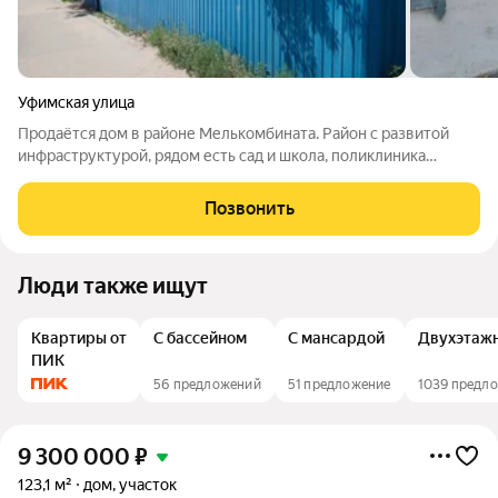
Уфимская улица
Продаётся дом в районе Мелькомбината. Район с развитой
инфраструктурой, рядом есть сад и школа, поликлиника
взрослая и детская, магазин "За рулём", заправка "Роснефть", и
многое другое. Прекрасная транспортная доступность,
Позвонить
автобусные остановки и
Люди также ищут
Квартиры от
С бассейном
С мансардой
Двухэтаж
ПИК
56 предложений
51 предложение
1039 предл
9 300 000
₽
123,1 м²
дом, участок