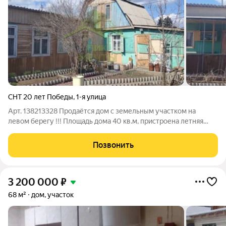
СНТ 20 лет Победы
,
1-я улица
Арт. 138213328 Продaётся дом с земельным участком на
левом берегу !!! Площадь дома 40 кв.м, пристроена летняя
веранда, гараж и баня. Площадь участка позволяет пристроить
к дому дополнительные комнаты. Дом строили основательно,
Позвонить
заложили высокий
3 200 000
₽
68 м²
дом, участок