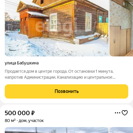
улица Бабушкина
Продается дом в центре города. От остановки 1 минута,
напротив Администрации. Канализацию и центральное
водоснабжение можно очень быстро провести, люк прямо у
дома. Печное отопление, также есть возможность провести
Позвонить
центральное отопление, соседи
500 000
₽
80 м²
дом, участок