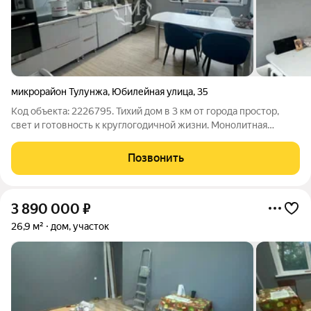
микрорайон Тулунжа
,
Юбилейная улица
,
35
Код объекта: 2226795. Тихий дом в 3 км от города простор,
свет и готовность к круглогодичной жизни. Монолитная
одноэтажная постройка на участке 12 соток даёт ощущение
уюта и простора: каждый из трёх равных залитых светом
Позвонить
комнат по 14 м и кухня 14 м
3 890 000
₽
26,9 м²
дом, участок