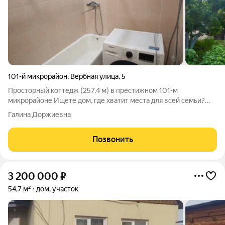
101-й микрорайон
,
Вербная улица
,
5
Просторный коттедж (257,4 м) в престижном 101-м
микрорайоне Ищете дом, где хватит места для всей семьи?
Продается уютный и функциональный двухэтажный коттедж с
Галина Доржиевна
цокольным этажом, расположенный в одном из самых
востребованных районов города. В 2024
Позвонить
3 200 000
₽
54,7 м²
дом, участок