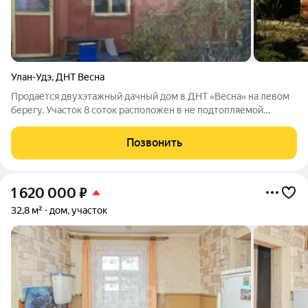
Улан-Удэ
,
ДНТ Весна
Продаётся двухэтажный дачный дом в ДНТ «Весна» на левом
берегу. Участок 8 соток расположен в не подтопляемой
зоне.Дом с печным отоплением, где первый этаж выполнен по
засыпной технологии, есть скважина глубиной 7 метров. На
Позвонить
втором этаже имеется выход
1 620 000
₽
32,8 м²
дом, участок