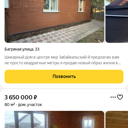
Багряная улица
,
33
Шикарный дом в центре мкр Забайкальский Я предлагаю вам
не просто квадратные метры я продаю новый образ жизни в
кирпичном двухэтажном доме, который станет вашей главной
инвестицией в счастье. Мы начинаем с главного надежности.
Позвонить
Это капитальный
3 650 000
₽
80 м²
дом, участок