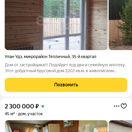
Улан-Удэ
,
микрорайон Тепличный
,
35-й квартал
Дом от застройщика!!! Подойдет под дви и семейную ипотеку.
Этот добротный брусовой дом 220,1 кв.м. в живописном
поселке Забайкальский создан для тех, кто ценит гармонию
природы и современного уюта. Всего 600 метров и вы у
Позвонить
дверей новой школы и
2 300 000
₽
45 м²
дом, участок