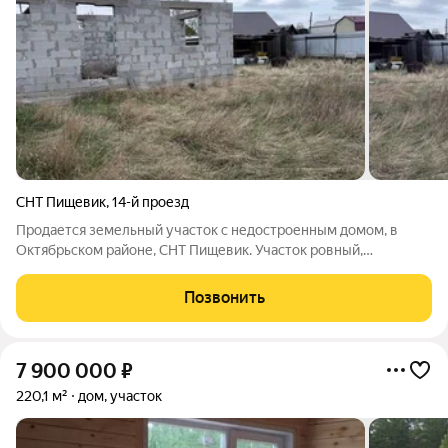
СНТ Пищевик
,
14-й проезд
Продается земельный участок с недостроенным домом, в
Октябрьском районе, СНТ Пищевик. Участок ровный,
квадратной формы, площадью 4 сотки, вид разрешенного
использования: для ведения садоводства. Рядом проживают
Позвонить
соседи. На участке имеется
7 900 000
₽
220,1 м²
дом, участок