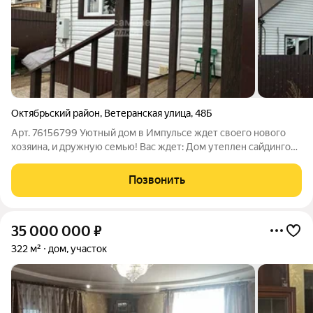
Октябрьский район
,
Ветеранская улица
,
48Б
Арт. 76156799 Уютный дом в Импульсе ждет своего нового
хозяина, и дружную семью! Вас ждет: Дом утеплен сайдингом,
строили для себя. Очень теплый. Просторная планировка: 56
кв.м. для комфортной жизни. Просторный участок: 5 соток
Позвонить
земли для реализации
35 000 000
₽
322 м²
дом, участок