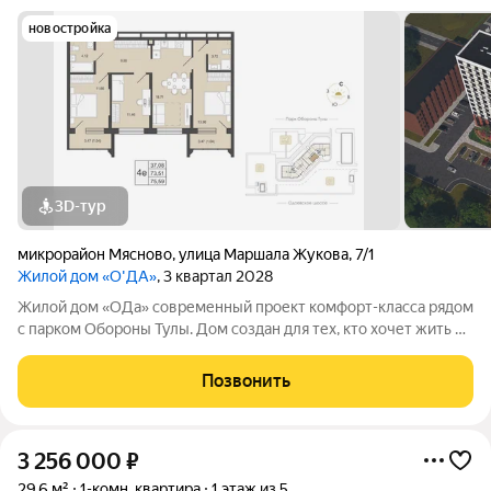
новостройка
3D-тур
микрорайон Мясново
,
улица Маршала Жукова
,
7/1
Жилой дом «О'ДА»
, 3 квартал 2028
Жилой дом «ОДа» современный проект комфорт-класса рядом
с парком Обороны Тулы. Дом создан для тех, кто хочет жить в
спокойной, зелёной среде, не теряя удобной связи с городом:
до центра около 20 минут. Локация и окружение ключевое
Позвонить
преимущество Дом
3 256 000
₽
29,6 м²
1-комн. квартира
1 этаж из 5