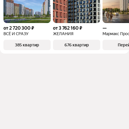
от 2 720 300 ₽
от 3 762 160 ₽
—
ВСЁ И СРАЗУ
ЖЕЛАНИЯ
385 квартир
676 квартир
Пере