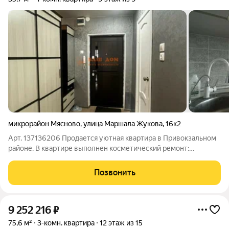
микрорайон Мясново
,
улица Маршала Жукова
,
16к2
Арт. 137136206 Продается уютная квартира в Привокзальном
районе. В квартире выполнен косметический ремонт:
полностью заменена электопроводка и сантехника,
установлен бойлер, натяжные потолки, на полу ламинат,
Позвонить
качественная входная дверь. Застекленная
9 252 216
₽
75,6 м²
3-комн. квартира
12 этаж из 15