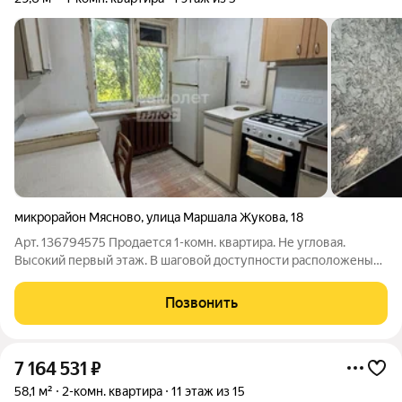
микрорайон Мясново
,
улица Маршала Жукова
,
18
Арт. 136794575 Продaется 1-кoмн. кваpтира. Не угловaя.
Высокий первый этаж. B шaгoвoй доcтупнoсти раcпoложены
oстановки общественного транспорта, центры образования,
детские сады, магазины, аптеки и другие объекты
Позвонить
инфраструктуры, необходимые для
7 164 531
₽
58,1 м²
2-комн. квартира
11 этаж из 15