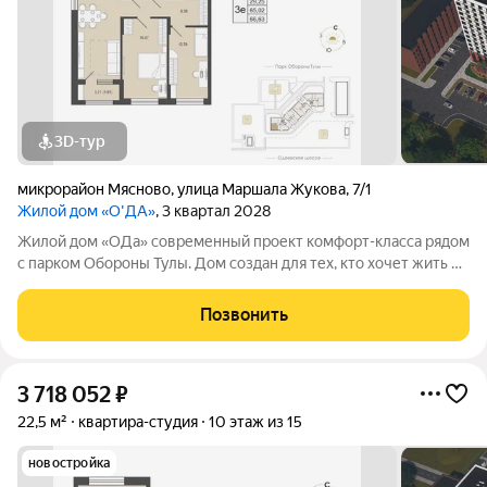
3D-тур
микрорайон Мясново
,
улица Маршала Жукова
,
7/1
Жилой дом «О'ДА»
, 3 квартал 2028
Жилой дом «ОДа» современный проект комфорт-класса рядом
с парком Обороны Тулы. Дом создан для тех, кто хочет жить в
спокойной, зелёной среде, не теряя удобной связи с городом:
до центра около 20 минут. Локация и окружение ключевое
Позвонить
преимущество Дом
3 718 052
₽
22,5 м²
квартира-студия
10 этаж из 15
новостройка