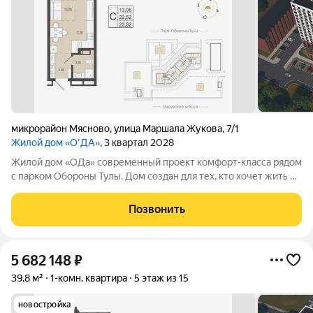
микрорайон Мясново
,
улица Маршала Жукова
,
7/1
Жилой дом «О'ДА»
, 3 квартал 2028
Жилой дом «ОДа» современный проект комфорт-класса рядом
с парком Обороны Тулы. Дом создан для тех, кто хочет жить в
спокойной, зелёной среде, не теряя удобной связи с городом:
до центра около 20 минут. Локация и окружение ключевое
Позвонить
преимущество Дом
5 682 148
₽
39,8 м²
1-комн. квартира
5 этаж из 15
новостройка