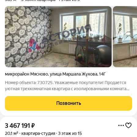
микрорайон Мясново
,
улица Маршала Жукова
,
14Г
Номер объекта: 730725. Уважаемые покупатели! Продается
уютная трехкомнатная квартира с изолированными комнатами
на первом этаже панельного дома, построенного в 1972 году. В
квартире выполнен косметический ремонт, что позволяет
Позвонить
сразу заселиться без
3 467 191
₽
20,1 м²
квартира-студия
3 этаж из 15