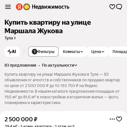
Купить квартиру на улице
Маршала Жукова
Тула
AI
Фильтры
Комнаты
Цена
Площа
1
83 предложения
•
по актуальности
Купить квартиру на улице Маршала Жукова в Туле — 83
объявления от агентств и собственников по продаже квартир
по цене от 2 500 000 ₽ до 10 193 750 ₽ на Яндекс
Недвижимости. В нашем каталоге предложения площадью от
19,5 м² до 81,6 м² в новостройках и вторичном жилье — фото,
планировки и характеристики.
2 500 000
₽
29,4 м²
1-комн. квартира
2 этаж из 5