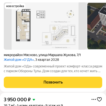
новостройка
микрорайон Мясново
,
улица Маршала Жукова
,
7/1
Жилой дом «О'ДА»
, 3 квартал 2028
Жилой дом «ОДа» современный проект комфорт-класса рядом
с парком Обороны Тулы. Дом создан для тех, кто хочет жить в
спокойной, зелёной среде, не теряя удобной связи с городом:
до центра около 20 минут. Локация и окружение ключевое
Позвонить
преимущество Дом
3 950 000
₽
35,7 м²
1-комн. квартира
9 этаж из 9