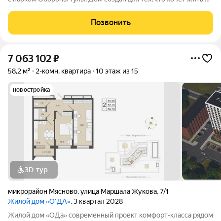
спокойной, зелёной среде, не теряя удобной связи с городом:
до центра около 20 минут. Локация и окружение ключевое
Позвонить
преимущество Дом
7 063 102
₽
58,2 м²
2-комн. квартира
10 этаж из 15
новостройка
3D-тур
микрорайон Мясново
,
улица Маршала Жукова
,
7/1
Жилой дом «О'ДА»
, 3 квартал 2028
Жилой дом «ОДа» современный проект комфорт-класса рядом