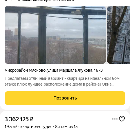
микрорайон Мясново
,
улица Маршала Жукова
,
16к3
Предлагаем отличный вариант - квартира на идеальном 5ом
этаже плюс лучшее расположение дома в районе! Окна
выходят на восток, спальня с лоджией - на запад. Квартира в
среднем состоянии, есть возможность реализовать все свои
Позвонить
мечты по дизайну! в Доме
3 362 125
₽
19,5 м²
квартира-студия
8 этаж из 15