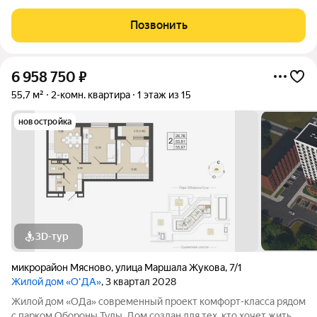
Жукова.Ключевые преимущества:Просторная и светлая:
общая площадь 41,9 м, жилая 26,4 м. Окна выходят на южную
Позвонить
сторону, что обеспечивает
6 958 750
₽
55,7 м²
2-комн. квартира
1 этаж из 15
новостройка
3D-тур
микрорайон Мясново
,
улица Маршала Жукова
,
7/1
Жилой дом «О'ДА»
, 3 квартал 2028
Жилой дом «ОДа» современный проект комфорт-класса рядом
с парком Обороны Тулы. Дом создан для тех, кто хочет жить в