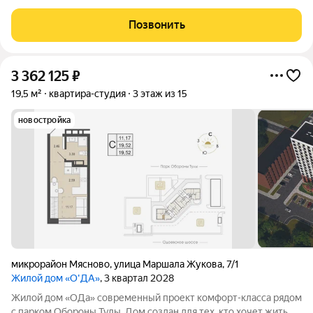
10А, Привокзальный район. 5/5. Большая двухкомнатная
квартира. Общая площадь квартиры 45.1 кв. м., жилая площадь
Позвонить
33,4 кв. м., площадь
3 362 125
₽
19,5 м²
квартира-студия
3 этаж из 15
новостройка
микрорайон Мясново
,
улица Маршала Жукова
,
7/1
Жилой дом «О'ДА»
, 3 квартал 2028
Жилой дом «ОДа» современный проект комфорт-класса рядом
с парком Обороны Тулы. Дом создан для тех, кто хочет жить в