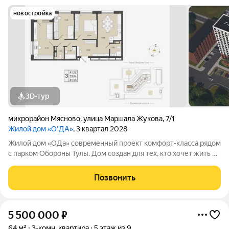
новостройка
3D-тур
микрорайон Мясново
,
улица Маршала Жукова
,
7/1
Жилой дом «О'ДА»
, 3 квартал 2028
Жилой дом «ОДа» современный проект комфорт-класса рядом
с парком Обороны Тулы. Дом создан для тех, кто хочет жить в
спокойной, зелёной среде, не теряя удобной связи с городом:
до центра около 20 минут. Локация и окружение ключевое
Позвонить
преимущество Дом
5 500 000
₽
64 м²
3-комн. квартира
5 этаж из 9