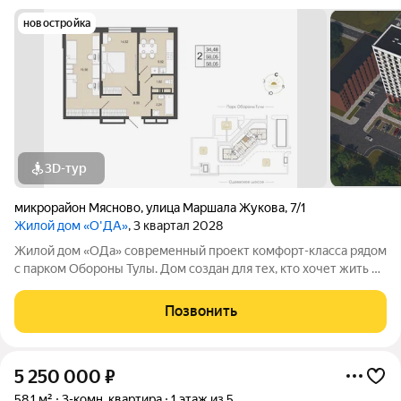
новостройка
3D-тур
микрорайон Мясново
,
улица Маршала Жукова
,
7/1
Жилой дом «О'ДА»
, 3 квартал 2028
Жилой дом «ОДа» современный проект комфорт-класса рядом
с парком Обороны Тулы. Дом создан для тех, кто хочет жить в
спокойной, зелёной среде, не теряя удобной связи с городом:
до центра около 20 минут. Локация и окружение ключевое
Позвонить
преимущество Дом
5 250 000
₽
58,1 м²
3-комн. квартира
1 этаж из 5