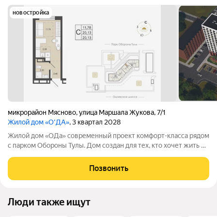
новостройка
микрорайон Мясново
,
улица Маршала Жукова
,
7/1
Жилой дом «О'ДА»
, 3 квартал 2028
Жилой дом «ОДа» современный проект комфорт-класса рядом
с парком Обороны Тулы. Дом создан для тех, кто хочет жить в
спокойной, зелёной среде, не теряя удобной связи с городом:
до центра около 20 минут. Локация и окружение ключевое
Позвонить
преимущество Дом
Люди также ищут