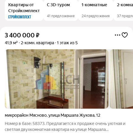
Квартиры от
С 3D-туром
1-комнатные
2-комн
Стройкомплект
41 предложение
24 предложения
37 пред
3 400 000
₽
41,9 м²
2-комн. квартира
1 этаж из 5
микрорайон Мясново
,
улица Маршала Жукова
,
12
Номер в базе: 58373. Предлагается к продаже очень уютная и
светлая двухкомнатная квартира на улице Маршала