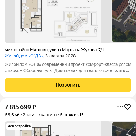
микрорайон Мясново
,
улица Маршала Жукова
,
7/1
Жилой дом «О'ДА»
, 3 квартал 2028
Жилой дом «ОДа» современный проект комфорт-класса рядом
с парком Обороны Тулы. Дом создан для тех, кто хочет жить в
спокойной, зелёной среде, не теряя удобной связи с городом:
до центра около 20 минут. Локация и окружение ключевое
Позвонить
преимущество Дом
7 815 699
₽
66,6 м²
2-комн. квартира
6 этаж из 15
новостройка