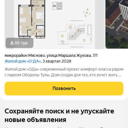
3D-тур
микрорайон Мясново
,
улица Маршала Жукова
,
7/1
Жилой дом «О'ДА»
, 3 квартал 2028
Жилой дом «ОДа» современный проект комфорт-класса рядом
с парком Обороны Тулы. Дом создан для тех, кто хочет жить в
спокойной, зелёной среде, не теряя удобной связи с городом:
до центра около 20 минут. Локация и окружение ключевое
Позвонить
преимущество Дом
Сохраняйте поиск и не упускайте
новые объявления