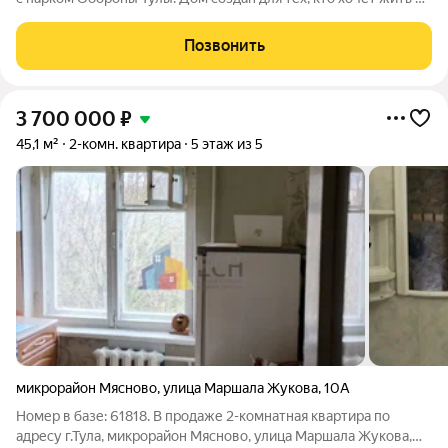
спокойной, зелёной среде, не теряя удобной связи с городом:
до центра около 20 минут. Локация и окружение ключевое
Позвонить
преимущество Дом
3 700 000
₽
45,1 м²
2-комн. квартира
5 этаж из 5
микрорайон Мясново
,
улица Маршала Жукова
,
10А
Номер в базе: 61818. В продаже 2-комнатная квартира по
адресу г.Тула, микрорайон Мясново, улица Маршала Жукова,