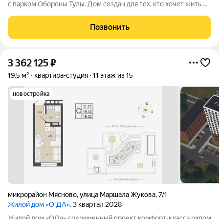
с парком Обороны Тулы. Дом создан для тех, кто хочет жить в
спокойной, зелёной среде, не теряя удобной связи с городом:
до центра около 20 минут. Локация и окружение ключевое
Позвонить
преимущество Дом
3 362 125
₽
19,5 м²
квартира-студия
11 этаж из 15
новостройка
микрорайон Мясново
,
улица Маршала Жукова
,
7/1
Жилой дом «О'ДА»
, 3 квартал 2028
Жилой дом «ОДа» современный проект комфорт-класса рядом