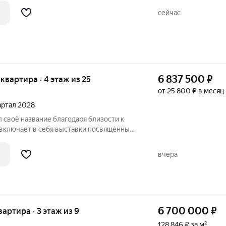
ул. Кутузова, 110А. Это идеальный
сейчас
6 837 500
₽
я квартира · 4 этаж из 25
от 25 800 ₽ в месяц
вартал 2028
 своё название благодаря близости к
 включает в себя выставки посвященные
и, обширную экспозицию работ тульских
ентр посвященный робототехнике и
вчера
6 700 000
₽
вартира · 3 этаж из 9
128 846 ₽ за м²