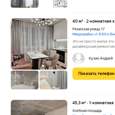
40 м² · 2-комнатная 
Рязанская улица
,
17
Микрорайон «1-й Юго-В
Это не просто жильё это стильный и уютный оазис с готовым
дизайнерским ремонтом 
пары, фрилансера или ка
(высокий спрос на мебл
Кузин Андрей
внутри: Просторная
+
14
Показать телефон
45,3 м² · 1-комнатная
Хлебная площадь