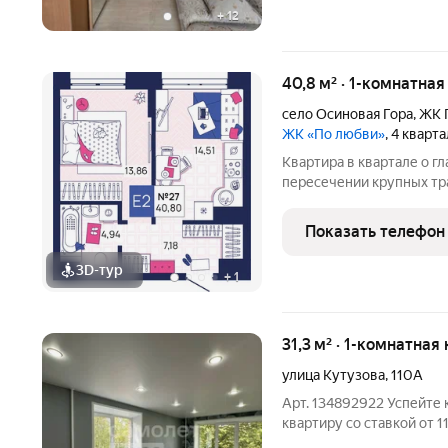
+
12
40,8 м² · 1-комнатна
село Осиновая Гора
,
ЖК 
ЖК «По любви»
, 4 кварт
Квартира в квартале о г
пересечении крупных тр
Рязанской и Новомоскосв
динамично развивающийс
Показать телефон
случаи жизни: школы,
3D-тур
+
1
31,3 м² · 1-комнатная
улица Кутузова
,
110А
Арт. 134892922 Успейте
квартиру cо ставкой от 1
новым, стильным ремон