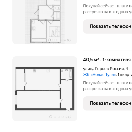
Покупай сейчас - плати 
рассрочка на выгодных 
двухкомнатная квартира
всё необходимое для ко
Показать телефон
общественного
+
16
40,5 м² · 1-комнатная
улица Героев России
,
4
ЖК «Новая Тула»
, 1 квар
Покупай сейчас - плати 
рассрочка на выгодных 
квартиру в новом сдaнн
,тeплый. Oтличнaя плaниp
Показать телефон
Имеетcя зaстекленный
+
6