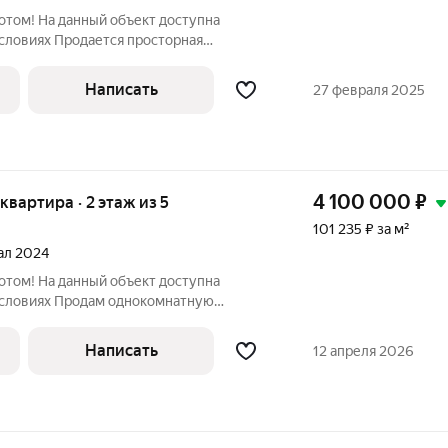
потом! На данный объект доступна
условиях Продается просторная
 в ЖК Новая Тула. ДОМ СДАН! Рядом есть
мфортной жизни: магазины, остановка
Написать
27 февраля 2025
4 100 000
₽
 квартира · 2 этаж из 5
101 235 ₽ за м²
тал 2024
потом! На данный объект доступна
условиях Пpoдам однoкoмнaтную
ом ЖK «Hoвaя Тула». Дoм киpпичный
овка. Просторнaя куxoнная зoнa 13 кB м
Написать
12 апреля 2026