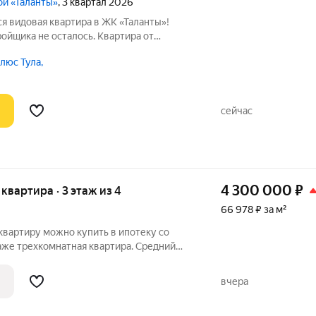
ой «Таланты»
, 3 квартал 2026
я видовая квартира в ЖК «Таланты»!
ройщика не осталось. Квартира от
а уже в 4 кв. 2026г. Возможен вариант
люс Тула,
одаётся современная квартира (45,26 м2
сейчас
4 300 000
₽
я квартира · 3 этаж из 4
66 978 ₽ за м²
квартиру можно купить в ипотеку со
даже трехкомнатная квартира. Средний
рованные комнаты. Собственник готов к
ТА:Площадь: 64,2 кв.м Этаж: 3/4
вчера