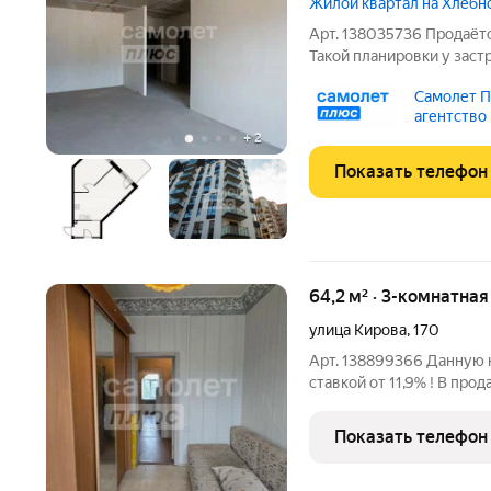
Жилой квартал на Хлебн
Арт. 138035736 Продаётс
Такой планировки у заст
собственника! Сдача дом
Самолет П
покупки в рассрочку! Пр
агентство
+ балкон 5,61
+
2
Показать телефон
64,2 м² · 3-комнатна
улица Кирова
,
170
Арт. 138899366 Данную 
ставкой от 11,9% ! В про
этаж. Не угловая. Изоли
сделке! ОПИСАНИЕ ОБЪЕК
Показать телефон
Косметический