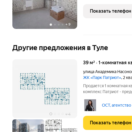
Тула, улица Героев Росси
расположена на 2 этаже, 
Показать телефон
+
9
Другие предложения в Туле
39 м² · 1-комнатная 
улица Академика Насоно
ЖК «Парк Патриот»
, 2 к
Продается 1 комнатная к
комплекс Патриот - пред
отражающий современные
благоустройстве городс
ОСТ, агентство
комплекса отличается
+
4
Показать телефон