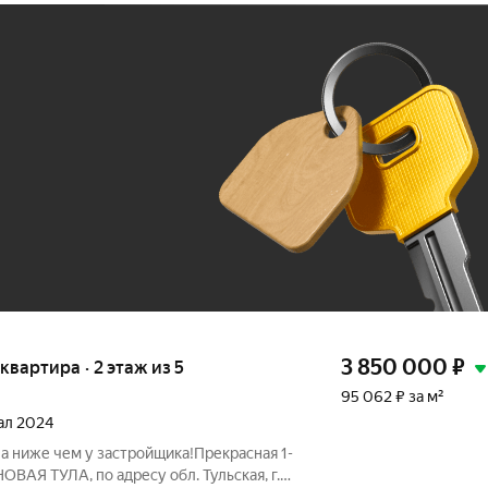
Ж
До 100 тыс. ₽
3 850 000
₽
 квартира · 2 этаж из 5
95 062 ₽ за м²
тал 2024
на ниже чем у застройщика!Прекрасная 1-
ОВАЯ ТУЛА, по адресу обл. Тульская, г.