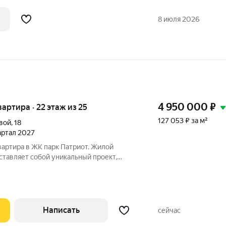
и, 4, Привокзальный район. Квартира
всего в доме 5 этажей, дом - кирпичный.
8 июля 2026
4 950 000
₽
квартира · 22 этаж из 25
127 053 ₽ за м²
вой
,
18
вартал 2027
вартира в ЖК парк Патриот. Жилой
ставляет собой уникальный проект,
 тенденции в строительстве и
кой среды. Просторная территория
Написать
сейчас