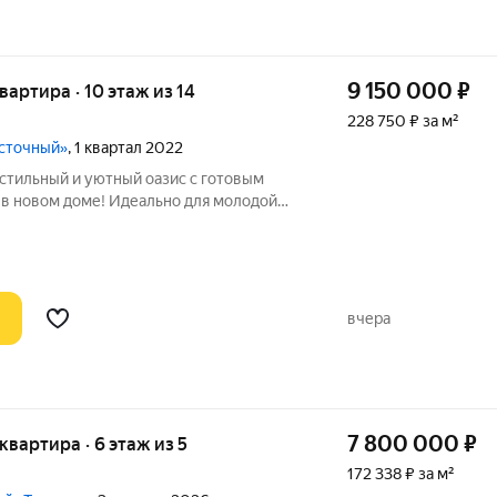
9 150 000
₽
квартира · 10 этаж из 14
228 750 ₽ за м²
осточный»
, 1 квартал 2022
в новом доме! Идеально для молодой
к инвестиция под сдачу в аренду
ированные квартиры с ремонтом). Что
вчера
7 800 000
₽
 квартира · 6 этаж из 5
172 338 ₽ за м²