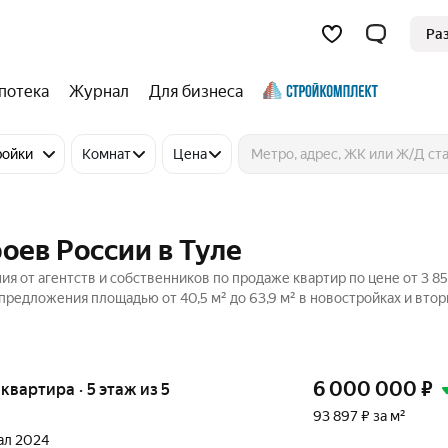
Ра
потека
Журнал
Для бизнеса
ройки
Комнат
Цена
оев России в Туле
ия от агентств и собственников по продаже квартир по цене от 3 8
предложения площадью от 40,5 м² до 63,9 м² в новостройках и вто
6 000 000
₽
 квартира · 5 этаж из 5
93 897 ₽ за м²
тал 2024