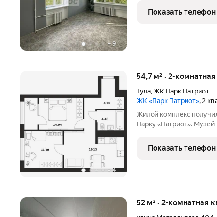
вам уютную квартиру на 
Показать телефон
вариант для тех,
+
9
54,7 м² · 2-комнатна
Тула
,
ЖК Парк Патриот
ЖК «Парк Патриот»
, 2 к
Жилой комплекс получил
Парку «Патриот». Музей
истории Тульской област
оружейников, а также ц
Показать телефон
технологиям.
+
4
52 м² · 2-комнатная к