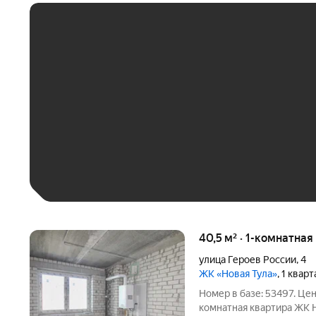
ЕЖЕМЕСЯЧНЫЙ ПЛАТЁ
До 30 тыс. ₽
До 50 тыс. ₽
До 70 тыс. ₽
Больше 100 тыс. ₽
40,5 м² · 1-комнатная
улица Героев России
,
4
ЖК «Новая Тула»
, 1 квар
Номер в базе: 53497. Це
комнатная квартира ЖК Н