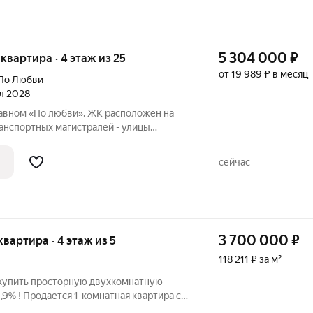
5 304 000
₽
я квартира · 4 этаж из 25
от 19 989 ₽ в месяц
По Любви
ал 2028
лавном «По любви». ЖК расположен на
анспортных магистралей - улицы
кого шоссе. Это молодой, активный и
я район. Рядом инфраструктура на все
сейчас
3 700 000
₽
 квартира · 4 этаж из 5
118 211 ₽ за м²
 купить просторную двухкомнатную
1,9% ! Продается 1-комнатная квартира с
том! ОПИСАНИЕ ОБЪЕКТА: Предлагаем