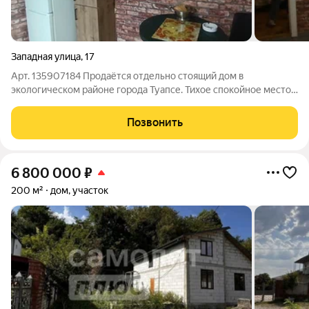
Западная улица
,
17
Арт. 135907184 Продаётся отдельно стоящий дом в
экологическом районе города Туапсе. Тихое спокойное место
не на горе и не подтопляемое. В доме 4 комнаты( две
проходных и две изолированных) , цокольный этаж , 2 входа
Позвонить
,отопление печное ,газ баллонный,
6 800 000
₽
200 м²
дом, участок