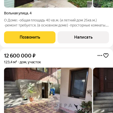
Вольная улица
,
4
О Доме: -общая площадь 40 кв.м. (и летний дом 25кв.м.)
-ремонт требуется. (в основном доме) -просторные комнаты.
-дом Каркасно-обшивной. -дом построен 1960г.
-электроснабжение 5 Кв -подводят газ (природный) -горячая
Позвонить
Написать
вода (бойлер) О земле: -площадь 6
12 600 000
₽
123,4 м²
дом, участок