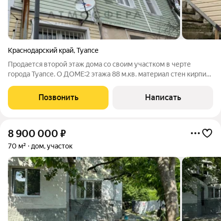
Краснодарский край
,
Туапсе
Продается второй этаж дома со своим участком в черте
города Туапсе. О ДОМЕ:2 этажа 88 м.кв. материал стен кирпич
комнаты изолированные косметический ремонт год
постройки 1960 водоснабжение центральное канализация
Позвонить
Написать
центральная высота потолков 2.8 м. ОБ
8 900 000
₽
70 м²
дом, участок