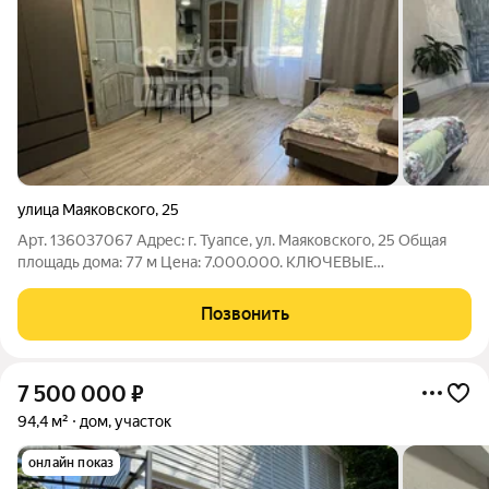
улица Маяковского
,
25
Арт. 136037067 Адрес: г. Туапсе, ул. Маяковского, 25 Общая
площадь дома: 77 м Цена: 7.000.000. КЛЮЧЕВЫЕ
ПРЕИМУЩЕСТВА: СВОЯ ДОМА фактически отдельное жилье,
без лишних соседей ГАЗ ПО МЕЖЕ природное отопление
Позвонить
(экономия и надежность) СВЕЖИЙ РЕМОНТ
7 500 000
₽
94,4 м²
дом, участок
онлайн показ