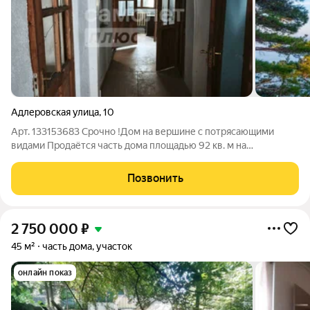
Адлеровская улица
,
10
Арт. 133153683 Срочно !Дом на вершине с потрясающими
видами Продаётся часть дома площадью 92 кв. м на
возвышенности, откуда открываются великолепные
панорамы. Дом расположен в экологически чистой зоне, на не
Позвонить
подтопляемой территории, что гарантирует
2 750 000
₽
45 м²
часть дома, участок
онлайн показ