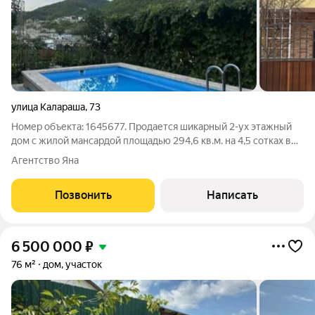
улица Калараша
,
73
Номер объекта: 1645677. Продается шикарный 2-ух этажный
дом с жилой мансардой площадью 294,6 кв.м. на 4,5 сотках в
элитном месте города-курорта Туапсе. Коттеджы с закрытой,
Агентство Яна
охраняемой территорией . Очень живописное место,
окружено лесом. Великолепная
Позвонить
Написать
6 500 000
₽
76 м²
дом, участок