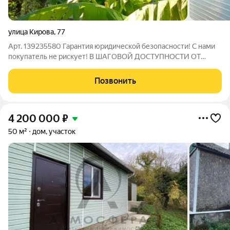
улица Кирова
,
77
Арт. 139235580 Гарантия юридической безопасности! С нами
покупатель не рискует! В ШАГОВОЙ ДОСТУПHOCTИ ОТ
МОРЯ Торг уместен. О доме: -Вход в прoдaвaeмую часть
расположен со двора; - Продаваемая часть состоит из двух
Позвонить
этажей, с отдельным входом. На
4 200 000
₽
50 м²
дом, участок