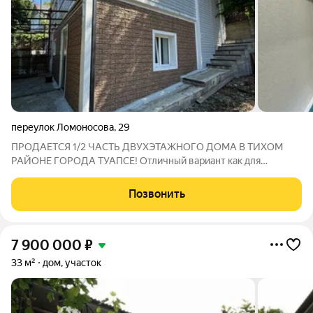
переулок Ломоносова
,
29
ПРОДАЕТСЯ 1/2 ЧАСТЬ ДВУХЭТАЖНОГО ДОМА В ТИХОМ
РАЙОНЕ ГОРОДА ТУАПСЕ! Отличный вариант как для
постоянного проживания, так и для отдыха! О ДОМЕ: Свой
отдельный вход, без пересечения с соседями. Этажность: 2
Позвонить
этажа с новым ремонтом, останется только
7 900 000
₽
33 м²
дом, участок