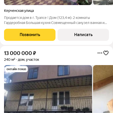
Керченская улица
Продается дом в г. Туапсе ! Дом (123,4 м): 2 комнаты
Гардеробная Большая кухня Совмещенный санузел ванная и
душевая кабина. Цокольный этаж: Кухня Подсобное
помещение (есть санузел,кладовая). Гостевой дом
Позвонить
Написать
(двухэтажный): Земельный участок (5 соток):
13 000 000
₽
240 м²
дом, участок
онлайн показ