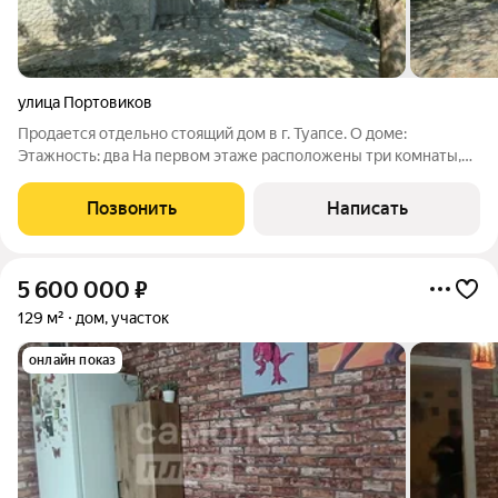
улица Портовиков
Продается отдельно стоящий дом в г. Туапсе. О доме:
Этажность: два На первом этаже расположены три комнаты,
кухня, с/у На втором этаже комната Общая площадь 70кв.м О
земельном участке: Площадь: 6 соток Правильной формы,
Позвонить
Написать
ровный Коммуникации: Вода
5 600 000
₽
129 м²
дом, участок
онлайн показ