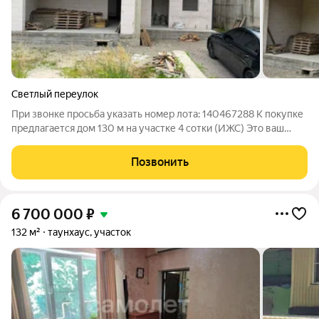
Светлый переулок
При звонке просьба указать номер лота: 140467288 К покупке
предлагается дом 130 м на участке 4 сотки (ИЖС) Это ваш
шанс получить дом, который можно довести до идеала под
ваши мечты Что сделано и что можно сделать:Выполнены все
Позвонить
необходимые черновые
6 700 000
₽
132 м²
таунхаус, участок