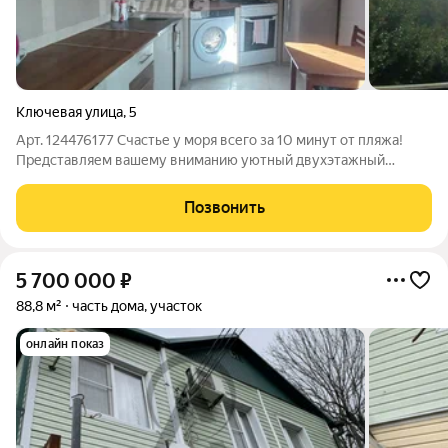
Ключевая улица
,
5
Арт. 124476177 Счастье у моря всего за 10 минут от пляжа!
Представляем вашему вниманию уютный двухэтажный
особняк в живописной местности Туапсе, расположенный в
непосредственной близости от ласковых волн Черного моря
Позвонить
всего в десяти минутах ходьбы до
5 700 000
₽
88,8 м²
часть дома, участок
онлайн показ