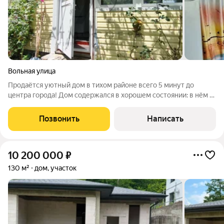
Вольная улица
Продаётся уютный дом в тихом районе всего 5 минут до
центра города! Дом содержался в хорошем состоянии: в нём 2
комнаты, просторная кухня и длинная прихожая. Достаточно
поклеить обои по своему вкусу. Туалет расположен на улице,
Позвонить
Написать
но есть удобная
10 200 000
₽
130 м²
дом, участок