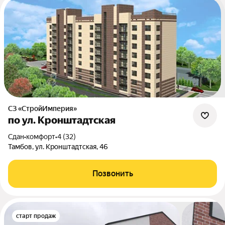
СЗ «СтройИмперия»
по ул. Кронштадтская
Сдан
•
комфорт
•
4 (32)
Тамбов, ул. Кронштадтская, 46
Позвонить
старт продаж