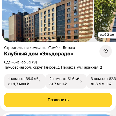
ещё 2 фот
Строительная компания «Тамбов-Бетон»
Клубный дом «Эльдорадо»
Сдан
•
бизнес
•
3.9 (9)
Тамбовская обл., округ Тамбов, д. Перикса, ул. Гаражная, 2
1-комн.
от 39,6 м²
2-комн.
от 61,6 м²
3-комн.
от 82,3
от 4,7 млн ₽
от 7 млн ₽
от 8,4 млн ₽
Позвонить