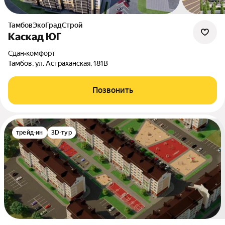
ТамбовЭкоГрадСтрой
Каскад ЮГ
Сдан
•
комфорт
Тамбов, ул. Астраханская, 181В
Позвонить
трейд-ин
3D-тур