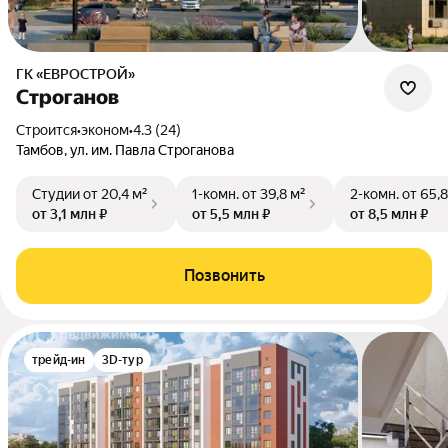
ГК «ЕВРОСТРОЙ»
Строганов
Строится
•
эконом
•
4.3 (24)
Тамбов, ул. им. Павла Строганова
Студии
от 20,4 м²
1-комн.
от 39,8 м²
2-комн.
от 65,8
от 3,1 млн ₽
от 5,5 млн ₽
от 8,5 млн ₽
Позвонить
трейд-ин
3D-тур