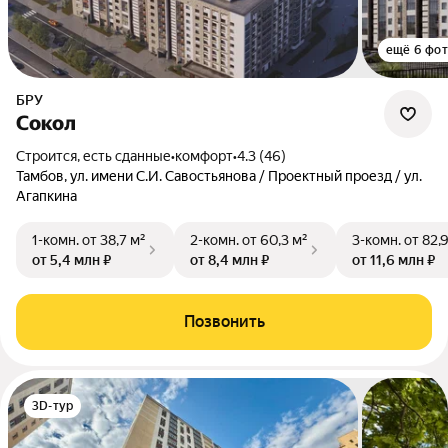
ещё 6 фо
БРУ
Сокол
Строится, есть сданные
•
комфорт
•
4.3 (46)
Тамбов, ул. имени С.И. Савостьянова / Проектный проезд / ул.
Агапкина
1-комн.
от 38,7 м²
2-комн.
от 60,3 м²
3-комн.
от 82,
от 5,4 млн ₽
от 8,4 млн ₽
от 11,6 млн ₽
Позвонить
3D-тур