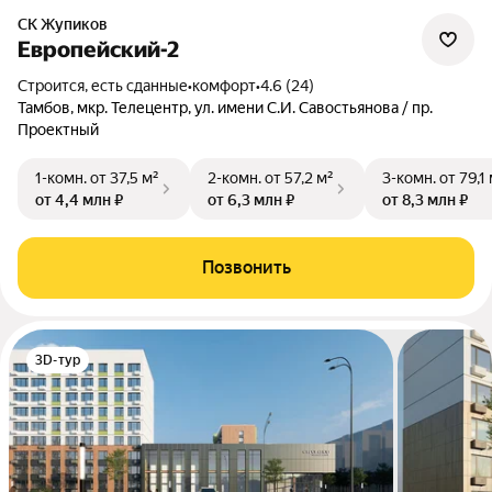
СК Жупиков
Европейский-2
Строится, есть сданные
•
комфорт
•
4.6 (24)
Тамбов, мкр. Телецентр, ул. имени С.И. Савостьянова / пр.
Проектный
1-комн.
от 37,5 м²
2-комн.
от 57,2 м²
3-комн.
от 79,1
от 4,4 млн ₽
от 6,3 млн ₽
от 8,3 млн ₽
Позвонить
3D-тур