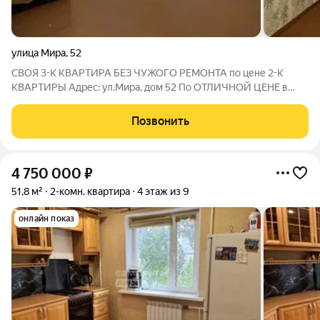
улица Мира
,
52
СВОЯ 3-К КВАРТИРА БЕЗ ЧУЖОГО РЕМОНТА по цене 2-К
КВАРТИРЫ Адрес: ул.Мира, дом 52 По ОТЛИЧНОЙ ЦЕНЕ в
продаже просторная квартира площадью 61,2 кв.м на 5-м
этаже 5-ти этажного панельного дома. Это вариант для тех, кто
Позвонить
ищет «свою» планировку под
4 750 000
₽
51,8 м²
2-комн. квартира
4 этаж из 9
онлайн показ