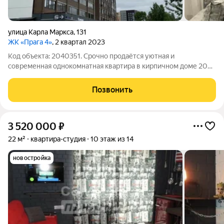
улица Карла Маркса
,
131
ЖК «Прага 4»
, 2 квартал 2023
Код объекта: 2040351. Срочно продаётся уютная и
современная однокомнатная квартира в кирпичном доме 2023
года постройки. Расположена на седьмом этаже
двенадцатиэтажного дома по адресу: Республика Коми,
Позвонить
Сыктывкар, улица Карла Маркса, 131. Эта квартира
3 520 000
₽
22 м²
квартира-студия
10 этаж из 14
новостройка