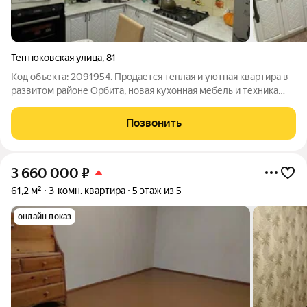
Тентюковская улица
,
81
Код объекта: 2091954. Продается теплая и уютная квартира в
развитом районе Орбита, новая кухонная мебель и техника
(посудомоечная машина, духовой шкаф, микроволновка,
фильтр для воды, холодильник). В квартире остается вся
Позвонить
мебель .Рядом д/с №116,
3 660 000
₽
61,2 м²
3-комн. квартира
5 этаж из 5
онлайн показ