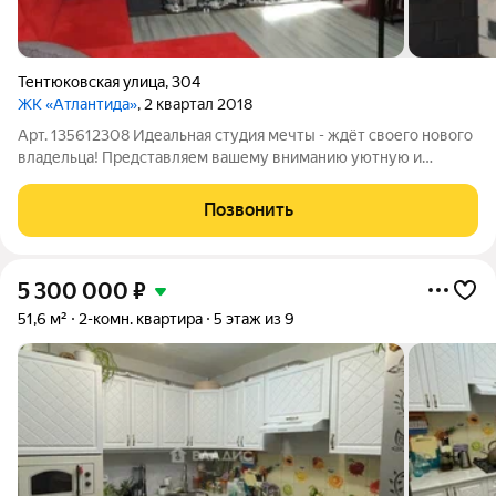
Тентюковская улица
,
304
ЖК «Атлантида»
, 2 квартал 2018
Арт. 135612308 Идеальная студия мечты - ждёт своего нового
владельца! Представляем вашему вниманию уютную и
комфортную студию площадью 22 квадратных метра,
расположенную на десятом этаже из четырнадцати. Здесь
Позвонить
выполнен изысканный дизайнерский ремонт
5 300 000
₽
51,6 м²
2-комн. квартира
5 этаж из 9