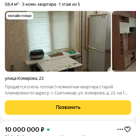
58,4 м²
3-комн. квартира
1 этаж из 5
онлайн показ
улица Комарова
,
22
Продаётся очень теплая 3-комнатная квартира старой
планировки по адресу: г. Сыктывкар, ул. Комарова, д. 22, на 1
этаже пятиэтажного панельного дома, общей площадью 58,4
кв. м. Планировка: две комнаты смежные, выходят на улицу,
Позвонить
третья комната и кухня
10 000 000
₽