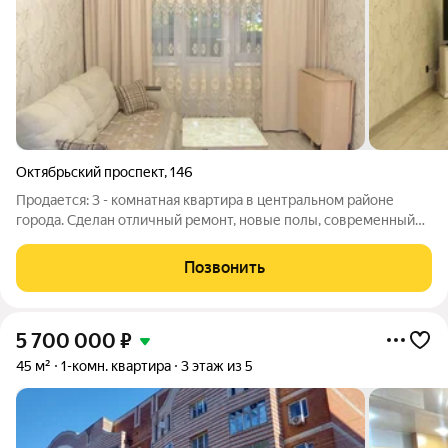
Октябрьский проспект
,
146
Продается: 3 - комнатная квартира в центральном районе
города. Сделан отличный ремонт, новые полы, современный
ламинат в комнатах, , установлены стеклопакеты, стены
выравнены, новая эл. проводка по всей квартире, ванна и с/
Позвонить
узел современный кафель,
5 700 000
₽
45 м²
1-комн. квартира
3 этаж из 5