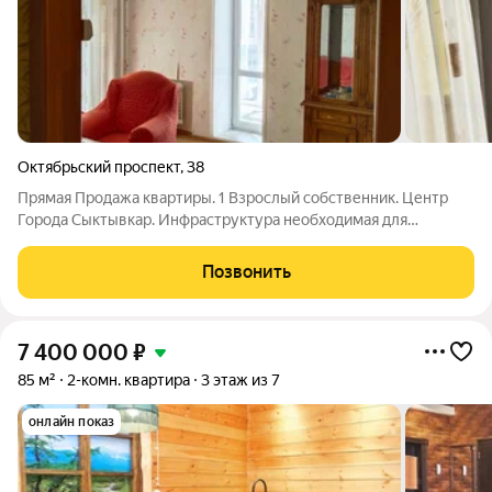
Октябрьский проспект
,
38
Прямая Продажа квартиры. 1 Взрослый собственник. Центр
Города Сыктывкар. Инфраструктура необходимая для
комфортной жизни в наличии. Комфортный 3-й этаж. Окна во
двор и на Монумент Трудовой Славы. Сделан ремонт,
Позвонить
установлены стеклопакеты, счетчики.
7 400 000
₽
85 м²
2-комн. квартира
3 этаж из 7
онлайн показ