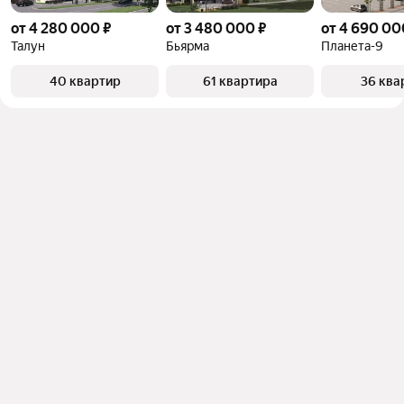
от 4 280 000 ₽
от 3 480 000 ₽
от 4 690 00
Талун
Бьярма
Планета-9
40 квартир
61 квартира
36 ква