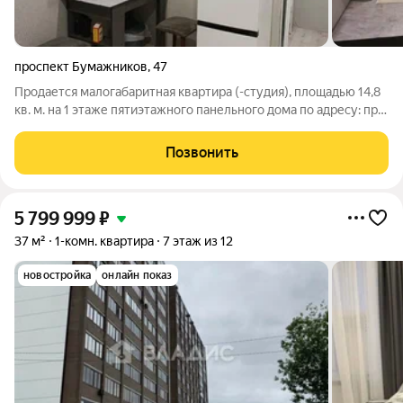
проспект Бумажников
,
47
Продается малогабаритная квартира (-студия), площадью 14,8
кв. м. на 1 этаже пятиэтажного панельного дома по адресу: пр.
Бумажников, д. 47. Неплохой ремонт, можно заехать и жить.
Или хорошее вложение для последующей аренды. Остается
Позвонить
мебель. Отличный
5 799 999
₽
37 м²
1-комн. квартира
7 этаж из 12
новостройка
онлайн показ