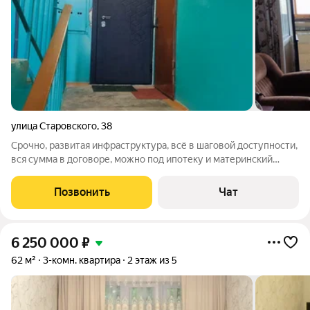
улица Старовского
,
38
Срочно, развитая инфраструктура, всё в шаговой доступности,
вся сумма в договоре, можно под ипотеку и материнский
капитал, в передачу мебель и техника.
Позвонить
Чат
6 250 000
₽
62 м²
3-комн. квартира
2 этаж из 5