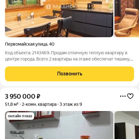
Первомайская улица
,
40
Код объекта: 2143469. Продам отличную теплую квартиру в
центре города. Всего 2 квартиры на этаже обеспечат тишину,
квартира состоит из большой кухни-гостинной, 2х спален,
большого совмещенного санузла. Выполнен хороший ремонт,
Позвонить
новый кухонный
3 950 000
₽
51,8 м²
2-комн. квартира
3 этаж из 9
онлайн показ