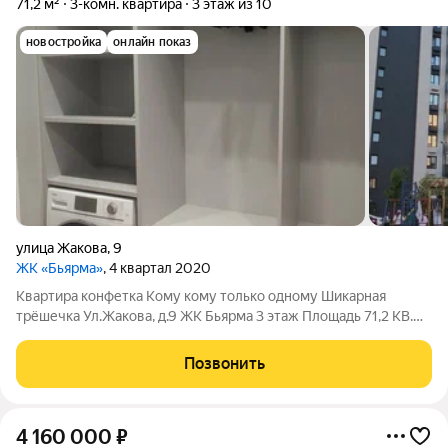
71,2 м²
3-комн. квартира
3 этаж из 10
новостройка
онлайн показ
улица Жакова
,
9
ЖК «Бьярма»
, 4 квартал 2020
Квартира конфетка Кому кому только одному Шикарная
трёшечка Ул.Жакова, д.9 ЖК Бьярма 3 этаж Площадь 71,2 КВ.м
Современный дизайнерский ремонт из качественных дорогих
материалов, выполнен по самым лучшим
Позвонить
технологиямПредусмотрено всё до мелочей:
4 160 000
₽