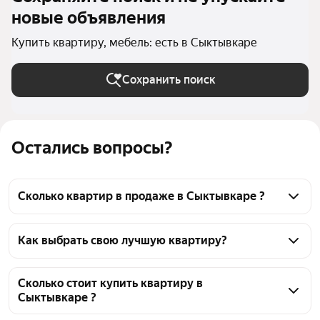
новые объявления
Купить квартиру, мебель: есть в Сыктывкаре
Сохранить поиск
Остались вопросы?
Сколько квартир в продаже в Сыктывкаре ?
На Яндекс Недвижимости в продаже в Сыктывкаре 
109 квартир, из них 8 объявлений от 
Как выбрать свою лучшую квартиру?
собственников, 101 объявление от агентств
Чтобы купить квартиру с мебелью, воспользуйтесь 
тепловой картой для оценки инфраструктуры и 
Сколько стоит купить квартиру в
Сыктывкаре ?
транспортной доступности в выбранном районе в 
Сыктывкаре