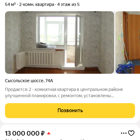
54 м²
2-комн. квартира
4 этаж из 5
Сысольское шоссе
,
74А
Продается: 2 - комнатная квартира в центральном районе
улучшенной планировки, с ремонтом, установлены
стеклопакеты, с/узел и ванна современный кафель, комнаты
раздельные. Две лоджии (стеклопакеты, с отделкой). Остается
Позвонить
кухонный гарнитур со
13 000 000
₽