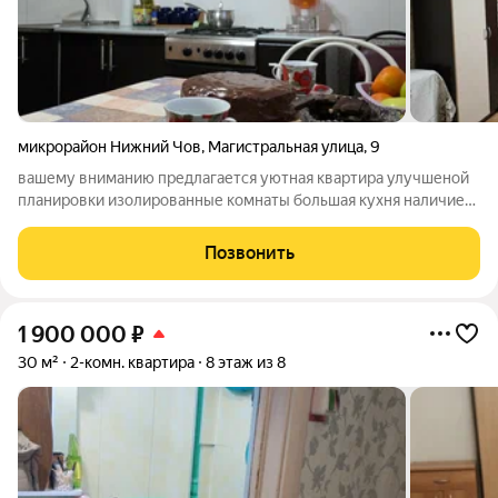
микрорайон Нижний Чов
,
Магистральная улица
,
9
вашему вниманию предлагается уютная квартира улучшеной
планировки изолированные комнаты большая кухня наличие
кладовки балкон застрелен звоните покажем с
удовольствием!
Позвонить
1 900 000
₽
30 м²
2-комн. квартира
8 этаж из 8