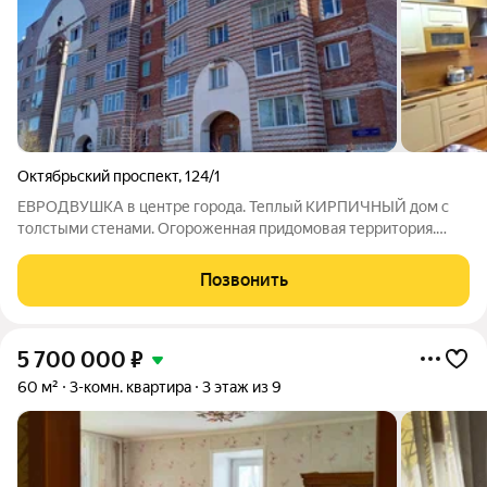
Октябрьский проспект
,
124/1
ЕВРОДВУШКА в центре города. Теплый КИРПИЧНЫЙ дом с
толстыми стенами. Огороженная придомовая территория.
Лучший- 3 ЭТАЖ. На площадке ВСЕГО 3 квартиры. ОТЛИЧНАЯ
продуманная ПЛАНИРОВКА, все узаконено. БОЛЬШОЙ ЗАЛ с
Позвонить
выделенной кухонной зоной, уголок для
5 700 000
₽
60 м²
3-комн. квартира
3 этаж из 9