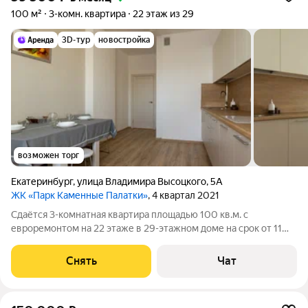
100 м²
3-комн. квартира
22 этаж из 29
3D-тур
новостройка
возможен торг
Екатеринбург
,
улица Владимира Высоцкого
,
5А
ЖК «Парк Каменные Палатки»
, 4 квартал 2021
Сдаётся 3-комнатная квартира площадью 100 кв.м. с
евроремонтом на 22 этаже в 29-этажном доме на срок от 11
месяцев. Из техники есть: Телевизор Духовой шкаф
Стиральная машина Холодильник Посудомоечная машина
Снять
Чат
Бойлер Микроволновка Пылесос Дом -