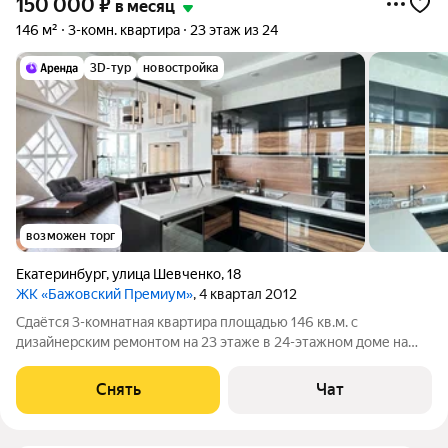
150 000
₽
в месяц
146 м²
3-комн. квартира
23 этаж из 24
3D-тур
новостройка
возможен торг
Екатеринбург
,
улица Шевченко
,
18
ЖК «Бажовский Премиум»
, 4 квартал 2012
Сдаётся 3-комнатная квартира площадью 146 кв.м. с
дизайнерским ремонтом на 23 этаже в 24-этажном доме на
срок от 11 месяцев. Из техники есть: Телевизор Духовой шкаф
Стиральная машина Холодильник Посудомоечная машина
Снять
Чат
Кондиционер Микроволновка