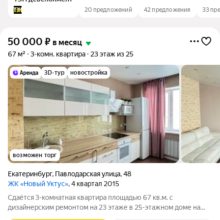
20 предложений
42 предложения
33 пр
50 000
₽
в месяц
67 м²
3-комн. квартира
23 этаж из 25
3D-тур
новостройка
возможен торг
Екатеринбург
,
Павлодарская улица
,
48
ЖК «Новый Уктус»
, 4 квартал 2015
Сдаётся 3-комнатная квартира площадью 67 кв.м. с
дизайнерским ремонтом на 23 этаже в 25-этажном доме на
срок от 11 месяцев. Из техники есть: Телевизор Духовой шкаф