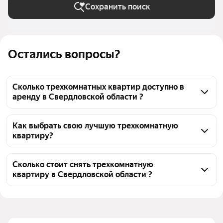
Сохранить поиск
Остались вопросы?
Сколько трехкомнатных квартир доступно в
аренду в Свердловской области ?
На Яндекс Недвижимости в Свердловской области 
доступно в аренду 170 трехкомнатных квартир, из 
Как выбрать свою лучшую трехкомнатную
квартиру?
них 7 объявлений от собственников, 159 
объявлений от агентств
Чтобы снять 3-комнатную квартиру, 
воспользуйтесь удобными фильтрами и 
Сколько стоит снять трехкомнатную
квартиру в Свердловской области ?
сортировкой для выбора среди предложений в 
выбранном районе
Цена за квадратный метр
55 — 2 299 ₽
Помимо удобной сортировки по цене аренды вы 
Площадь
42 — 345 м²
можете отсортировать результаты по стоимости 