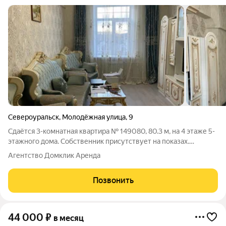
Североуральск
,
Молодёжная улица
,
9
Сдаётся 3-комнатная квартира № 149080, 80.3 м, на 4 этаже 5-
этажного дома. Собственник присутствует на показах.
Коммунальные платежи включены в стоимость. Счетчики
Агентство Домклик Аренда
включены в стоимость. По условиям проживания: можно с
детьми, можно с питомцами. Из
Позвонить
44 000
₽
в месяц