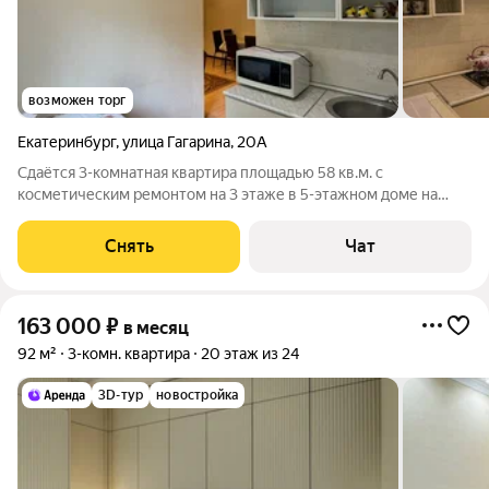
возможен торг
Екатеринбург
,
улица Гагарина
,
20А
Сдаётся 3-комнатная квартира площадью 58 кв.м. с
косметическим ремонтом на 3 этаже в 5-этажном доме на
срок от 11 месяцев. Из техники есть: Телевизор Стиральная
машина Холодильник Микроволновка Пылесос Дом -
Снять
Чат
панельный, окна выходят во двор. Во
163 000
₽
в месяц
92 м²
3-комн. квартира
20 этаж из 24
3D-тур
новостройка