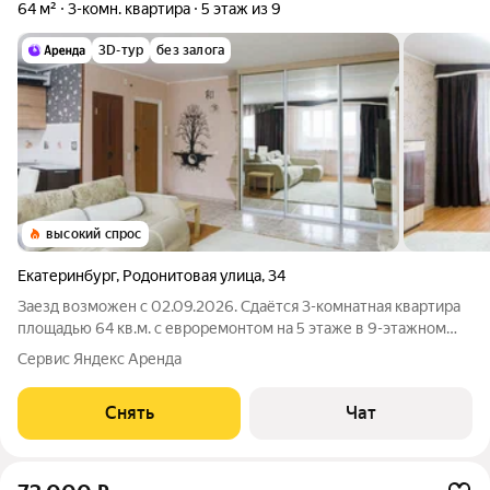
64 м²
3-комн. квартира
5 этаж из 9
3D-тур
без залога
высокий спрос
Екатеринбург
,
Родонитовая улица
,
34
Заезд возможен с 02.09.2026. Сдаётся 3-комнатная квартира
площадью 64 кв.м. с евроремонтом на 5 этаже в 9-этажном
доме на срок от 11 месяцев. Из техники есть: Телевизор
Сервис Яндекс Аренда
Духовой шкаф Стиральная машина Холодильник
Посудомоечная машина
Снять
Чат