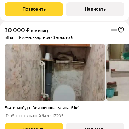
машинка, кухонный гарнитур, диван, кровати, стенка, шкаф,
все, что на фото. ID объекта в нашей базе: 16933
Позвонить
Написать
30 000
₽
в месяц
58 м²
3-комн. квартира
3 этаж из 5
Екатеринбург
,
Авиационная улица
,
61к4
ID объекта в нашей базе: 17205