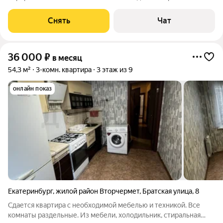
месяцев. Из техники есть: Духовой шкаф Стиральная машина
Холодильник Кухонная плита Дом - монолитный, окна выходят
Снять
Чат
во двор и на улицу. Есть
36 000
₽
в месяц
54,3 м²
3-комн. квартира
3 этаж из 9
онлайн показ
Екатеринбург
,
жилой район Вторчермет
,
Братская улица
,
8
Сдается квартира с необходимой мебелью и техникой. Все
комнаты раздельные. Из мебели, холодильник, стиральная