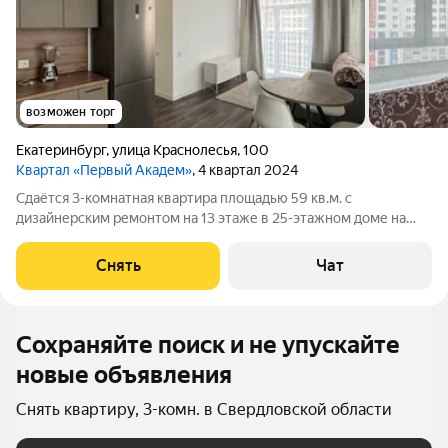
возможен торг
Екатеринбург
,
улица Краснолесья
,
100
Квартал «Первый Академ»
, 4 квартал 2024
Сдаётся 3-комнатная квартира площадью 59 кв.м. с
дизайнерским ремонтом на 13 этаже в 25-этажном доме на
срок от 11 месяцев. Из техники есть: Духовой шкаф Стиральная
машина Холодильник Посудомоечная машина Микроволновка
Снять
Чат
Пылесос Дом - монолитный,
Сохраняйте поиск и не упускайте
новые объявления
Снять квартиру, 3-комн. в Свердловской области