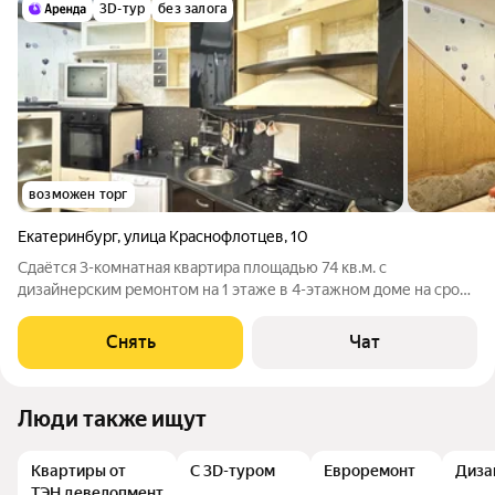
3D-тур
без залога
возможен торг
Екатеринбург
,
улица Краснофлотцев
,
10
Сдаётся 3-комнатная квартира площадью 74 кв.м. с
дизайнерским ремонтом на 1 этаже в 4-этажном доме на срок
от 11 месяцев. Из техники есть: Телевизор Духовой шкаф
Стиральная машина Холодильник Посудомоечная машина
Снять
Чат
Микроволновка Пылесос Дом -
Люди также ищут
Квартиры от
С 3D-туром
Евроремонт
Диза
ТЭН девелопмент