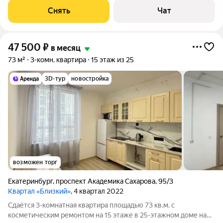
Стиральная машина Холодильник Посудомоечная машина
Снять
Чат
Микроволновка Дом -
47 500
₽
в месяц
73 м²
3-комн. квартира
15 этаж из 25
3D-тур
новостройка
возможен торг
Екатеринбург
,
проспект Академика Сахарова
,
95/3
Квартал «Близкий»
, 4 квартал 2022
Сдаётся 3-комнатная квартира площадью 73 кв.м. с
косметическим ремонтом на 15 этаже в 25-этажном доме на