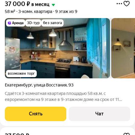
37 000
₽
в месяц
58 м²
3-комн. квартира
9 этаж из 9
3D-тур
без залога
возможен торг
Екатеринбург
,
улица Восстания
,
93
Сдаётся 3-комнатная квартира площадью 58 кв.м. с
евроремонтом на 9 этаже в 9-этажном доме на срок от 11
месяцев. Из техники есть: Духовой шкаф Стиральная машина
Холодильник Посудомоечная машина Кондиционер Дом -
Снять
Чат
панельный, окна выходят на улицу.