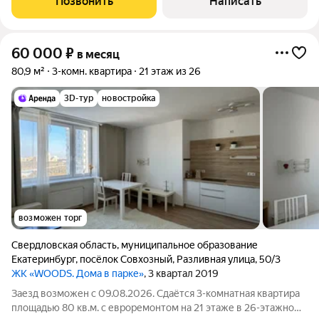
Позвонить
Написать
60 000
₽
в месяц
80,9 м²
3-комн. квартира
21 этаж из 26
3D-тур
новостройка
возможен торг
Свердловская область
,
муниципальное образование
Екатеринбург
,
посёлок Совхозный
,
Разливная улица
,
50/3
ЖК «WOODS. Дома в парке»
, 3 квартал 2019
Заезд возможен с 09.08.2026. Сдаётся 3-комнатная квартира
площадью 80 кв.м. с евроремонтом на 21 этаже в 26-этажном