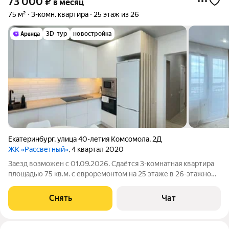
73 000
₽
в месяц
75 м²
3-комн. квартира
25 этаж из 26
3D-тур
новостройка
Екатеринбург
,
улица 40-летия Комсомола
,
2Д
ЖК «Рассветный»
, 4 квартал 2020
Заезд возможен с 01.09.2026. Сдаётся 3-комнатная квартира
площадью 75 кв.м. с евроремонтом на 25 этаже в 26-этажном
доме на срок от 11 месяцев. Из техники есть: Телевизор
Духовой шкаф Стиральная машина Холодильник
Снять
Чат
Посудомоечная машина