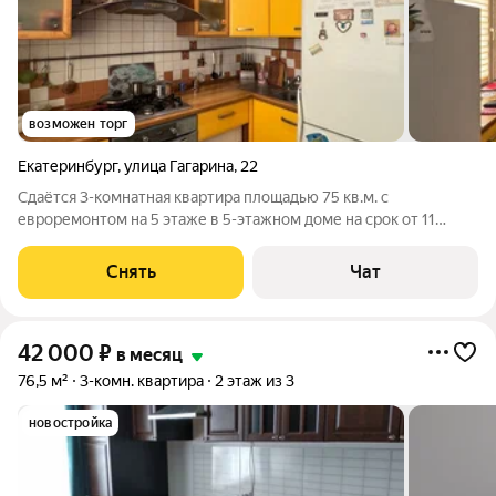
возможен торг
Екатеринбург
,
улица Гагарина
,
22
Сдаётся 3-комнатная квартира площадью 75 кв.м. с
евроремонтом на 5 этаже в 5-этажном доме на срок от 11
месяцев. Из техники есть: Телевизор Духовой шкаф
Стиральная машина Холодильник Посудомоечная машина
Снять
Чат
Кондиционер Бойлер Микроволновка Дом -
42 000
₽
в месяц
76,5 м²
3-комн. квартира
2 этаж из 3
новостройка