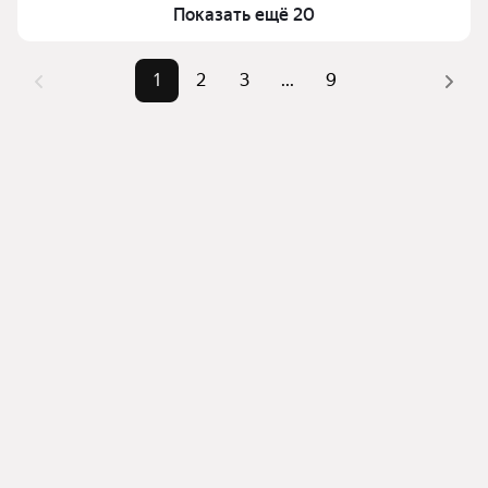
квадратного метра или площади
Показать ещё 20
1
2
3
...
9