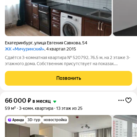
Екатеринбург
,
улица Евгения Савкова
,
54
ЖК «Мичуринский»
, 4 квартал 2015
Сдаётся 3-комнатная квартира № 520792, 76.5 м, на 2 этаже 3-
этажного дома. Собственник присутствует на показах.
Коммунальные платежи оплачиваются отдельно. Счетчики
оплачиваются отдельно. По условиям проживания: можно с
Позвонить
детьми, можно с питомцами. Из
66 000
₽
в месяц
59 м²
3-комн. квартира
13 этаж из 25
3D-тур
новостройка