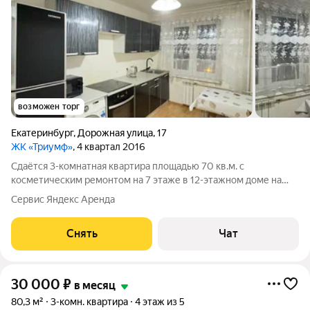
возможен торг
Екатеринбург
,
Дорожная улица
,
17
ЖК «Триумф»
, 4 квартал 2016
Сдаётся 3-комнатная квартира площадью 70 кв.м. с
косметическим ремонтом на 7 этаже в 12-этажном доме на
срок от 11 месяцев. Из техники есть: Телевизор Духовой шкаф
Сервис Яндекс Аренда
Стиральная машина Холодильник Микроволновка Дом -
панельный, окна выходят во двор
Снять
Чат
30 000
₽
в месяц
80,3 м²
3-комн. квартира
4 этаж из 5