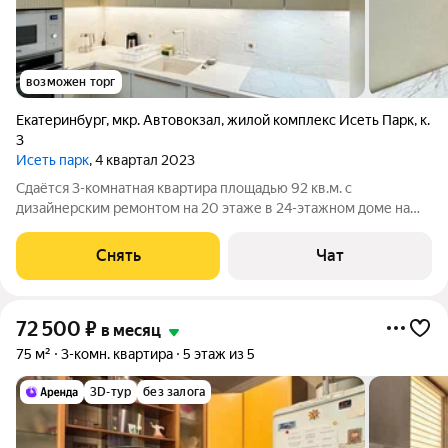
возможен торг
Екатеринбург
,
мкр. Автовокзал
,
жилой комплекс Исеть Парк
,
к.
3
Исеть парк
, 4 квартал 2023
Сдаётся 3-комнатная квартира площадью 92 кв.м. с
дизайнерским ремонтом на 20 этаже в 24-этажном доме на
срок от 11 месяцев. Из техники есть: Духовой шкаф Стиральная
машина Сушильная машина Холодильник Посудомоечная
Снять
Чат
машина Кондиционер Бойлер
72 500
₽
в месяц
75 м²
3-комн. квартира
5 этаж из 5
3D-тур
без залога