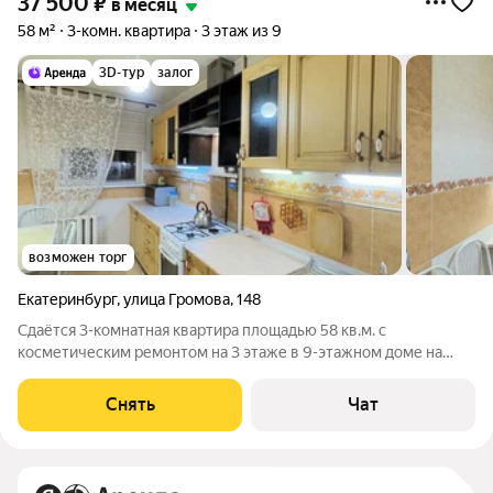
37 500
₽
в месяц
58 м²
3-комн. квартира
3 этаж из 9
3D-тур
залог
возможен торг
Екатеринбург
,
улица Громова
,
148
Сдаётся 3-комнатная квартира площадью 58 кв.м. с
косметическим ремонтом на 3 этаже в 9-этажном доме на
срок от 11 месяцев. Из техники есть: Телевизор Духовой шкаф
Стиральная машина Холодильник Микроволновка Дом -
Снять
Чат
панельный, окна выходят во двор