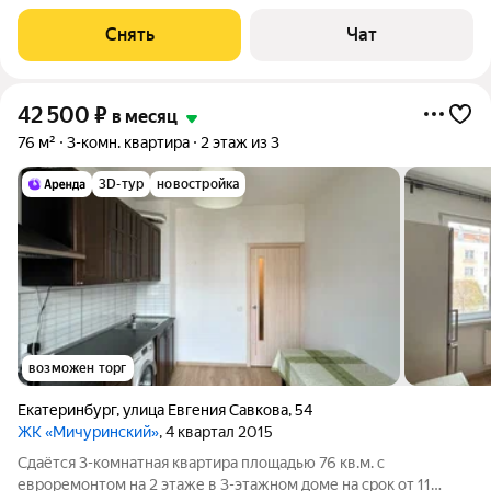
срок от 11 месяцев. Из техники есть: Стиральная машина
Холодильник Кондиционер Микроволновка Дом - монолитный,
Снять
Чат
окна выходят во двор и на
42 500
₽
в месяц
76 м²
3-комн. квартира
2 этаж из 3
3D-тур
новостройка
возможен торг
Екатеринбург
,
улица Евгения Савкова
,
54
ЖК «Мичуринский»
, 4 квартал 2015
Сдаётся 3-комнатная квартира площадью 76 кв.м. с
евроремонтом на 2 этаже в 3-этажном доме на срок от 11