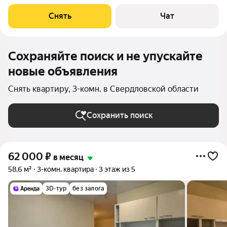
доме на срок от 11 месяцев. Из техники есть: Телевизор
Духовой шкаф Стиральная машина Холодильник
Снять
Чат
Посудомоечная машина Бойлер
Сохраняйте поиск и не упускайте
новые объявления
Снять квартиру, 3-комн. в Свердловской области
Сохранить поиск
62 000
₽
в месяц
58,6 м²
3-комн. квартира
3 этаж из 5
3D-тур
без залога