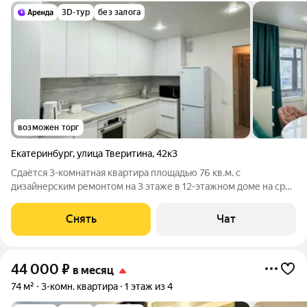
3D-тур
без залога
возможен торг
Екатеринбург
,
улица Тверитина
,
42к3
Сдаётся 3-комнатная квартира площадью 76 кв.м. с
дизайнерским ремонтом на 3 этаже в 12-этажном доме на срок
от 11 месяцев. Из техники есть: Телевизор Духовой шкаф
Стиральная машина Холодильник Посудомоечная машина
Снять
Чат
Микроволновка Пылесос Дом -
44 000
₽
в месяц
74 м²
3-комн. квартира
1 этаж из 4