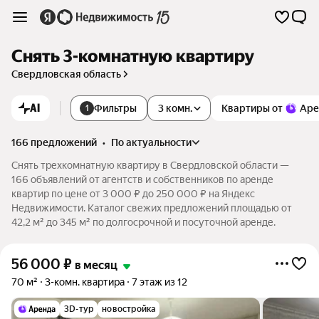
Снять 3-комнатную квартиру
Свердловская область
AI
Фильтры
3 комн.
Квартиры от
Аре
1
166 предложений
•
по актуальности
Снять трехкомнатную квартиру в Свердловской области —
166 объявлений от агентств и собственников по аренде
квартир по цене от 3 000 ₽ до 250 000 ₽ на Яндекс
Недвижимости. Каталог свежих предложений площадью от
42,2 м² до 345 м² по долгосрочной и посуточной аренде.
56 000
₽
в месяц
70 м²
3-комн. квартира
7 этаж из 12
3D-тур
новостройка