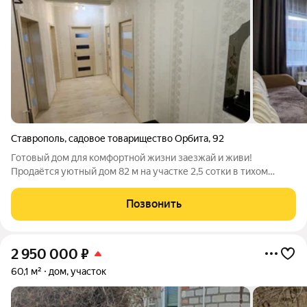
Ставрополь
,
садовое товарищество Орбита
,
92
Готовый дом для комфортной жизни заезжай и живи!
Продаётся уютный дом 82 м на участке 2,5 сотки в тихом
районе СНТ «Орбита-3» (г. Ставрополь). 3 изолированные
комнаты Кухня Коридор Санузел Мансардный этаж +40 м
Позвонить
(дополнительное пространство под
2 950 000
₽
60,1 м²
дом, участок