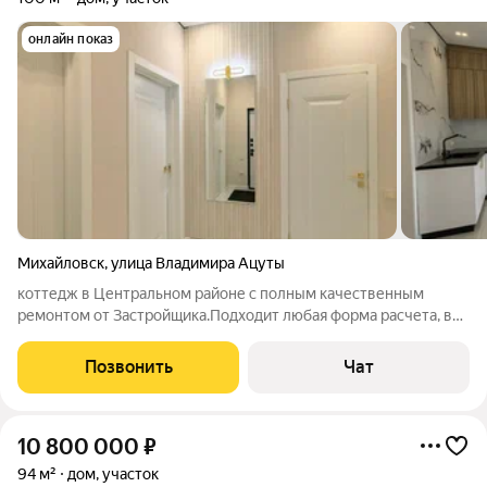
онлайн показ
Михайловск
,
улица Владимира Ацуты
коттедж в Центральном районе с полным качественным
ремонтом от Застройщика.Подходит любая форма расчета, в
т.ч.Семейная ипотека. а коттедже три изолированные
комнаты,кухня столовая,сан/узел ,кладовая. В кухне
Позвонить
Чат
установлена встроенная мебель с
10 800 000
₽
94 м²
дом, участок