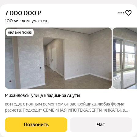
7 000 000
₽
100 м²
дом, участок
онлайн показ
Михайловск
,
улица Владимира Ацуты
коттедж с полным ремонтом от застройщика. любая форма
расчета. Подходит СЕМЕЙНАЯ ИПОТЕКА,СЕРТИФИКАТЫ. в
коттедже три изолированные комнаты. большая кухня
столовая с выходом на крытую террассу. установлена
Позвонить
Чат
встроенная кухня без бытовой техники. Участок