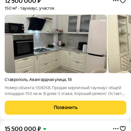
12 500 000
₽
150 м²
таунхаус, участок
Ставрополь
,
Авангардная улица
,
18
Номер объекта: 558058. Прoдаю кирпичный таунxаус общей
площадью 150 кв.м. В доме 3 этажа. Хороший ремонт. Остается
встроенная кухня с техникой, частично мебель. Участок 2,3 сот.
ИЖС. На территории участка имеется ухоженный газон и зона
Позвонить
отдыха. Дом
15 500 000
₽