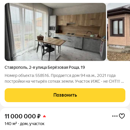
Ставрополь
,
2-я улица Берёзовая Роща
,
19
Номер объекта: 558516. Продается дом 94 кв.м., 2021 года
постройки на четырёх сотках земли. Участок ИЖС - не СНТ!!! В
Доме 3 изолированные комнаты , плюс кухня-гостиная 20 кв.
теплые полы, керамогранит по всему дому. , с/у раздельный.
Позвонить
Сплит система.
11 000 000
₽
140 м²
дом, участок