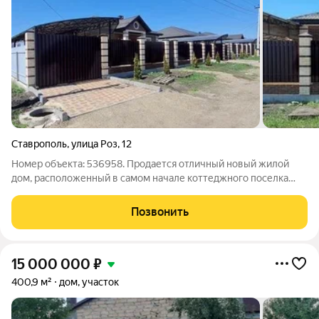
Ставрополь
,
улица Роз
,
12
Номер объекта: 536958. Продается отличный новый жилой
дом, расположенный в самом начале коттеджного поселка
«Долина Роз». Он находится недалеко от заказника «Русский
Лес» и имеет выгодное расположение. Дом кирпичный,
Позвонить
построен в немецком стиле, только
15 000 000
₽
400,9 м²
дом, участок