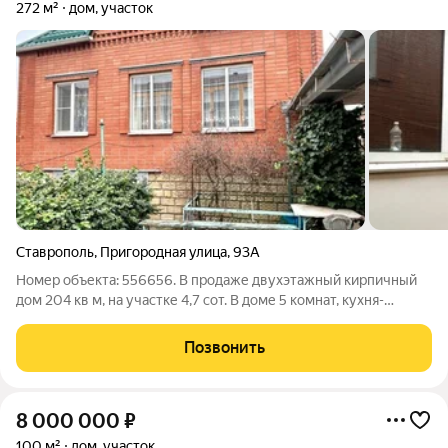
272 м²
дом, участок
Ставрополь
,
Пригородная улица
,
93А
Номер объекта: 556656. В продаже двухэтажный кирпичный
дом 204 кв м, на участке 4,7 сот. В доме 5 комнат, кухня-
столовая, раздельный санузел, гараж. На участке есть еще
один гостевой дом, площадью 68 кв м , 2 комнаты, кухня,
Позвонить
совмещенный санузел,
8 000 000
₽
100 м²
дом, участок