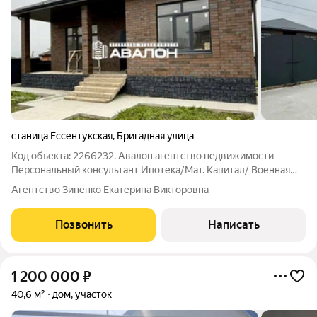
станица Ессентукская
,
Бригадная улица
Код объекта: 2266232. Авалон агентство недвижимости
Персональный консультант Ипотека/Мат. Капитал/ Военная
ипотека Юр. Сопровождение Ипотека 6% Земельный участок
Агентство Зиненко Екатерина Викторовна
в собственности. Стены облицовочный керамический кирпич,
пеплоблок. Кровля
Позвонить
Написать
1 200 000
₽
40,6 м²
дом, участок