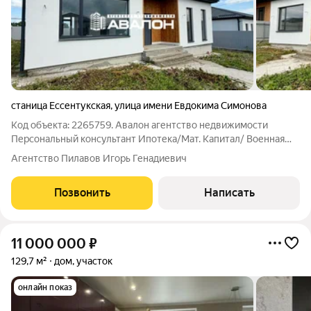
станица Ессентукская
,
улица имени Евдокима Симонова
Код объекта: 2265759. Авалон агентство недвижимости
Персональный консультант Ипотека/Мат. Капитал/ Военная
ипотека Юр. Сопровождение Ипотека 6% Земельный участок
Агентство Пилавов Игорь Генадиевич
в собственности. Центральные коммуникации подключены,
центральная канализация.
Позвонить
Написать
11 000 000
₽
129,7 м²
дом, участок
онлайн показ