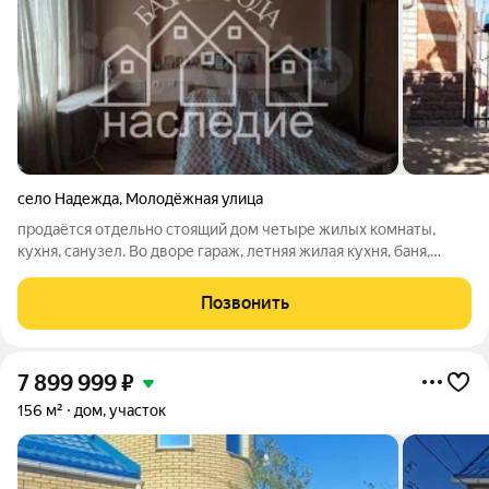
село Надежда
,
Молодёжная улица
продаётся отдельно стоящий дом четыре жилых комнаты,
кухня, санузел. Во дворе гараж, летняя жилая кухня, баня,
хоз.постройки, так же во дворе имеется виноградник,
плодовые деревья
Позвонить
7 899 999
₽
156 м²
дом, участок