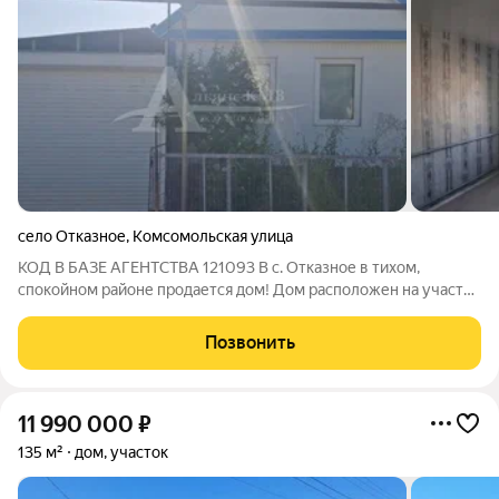
село Отказное
,
Комсомольская улица
КОД В БАЗЕ АГЕНТСТВА 121093 В с. Отказное в тихом,
спокойном районе продается дом! Дом расположен на участке
земли 7 соток и имеет общую жилую площадь 40,6 кв. м. В
доме газовый котел, окна ПВХ. В доме 3 комнаты, кухонная
Позвонить
зона, совмещенный санузел. В
11 990 000
₽
135 м²
дом, участок