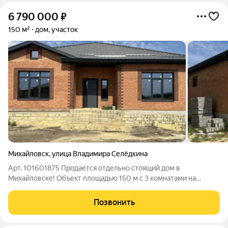
6 790 000
₽
150 м²
дом, участок
Михайловск
,
улица Владимира Селёдкина
Арт. 101601875 Продается отдельно стоящий дом в
Михайловске! Объект площадью 150 м с 3 комнатами на
участке в 4.5 сотки. Дом построен из качественного кирпича с
соблюдением всех строительных норм и стандартов, что
Позвонить
гарантирует долговечность и комфорт