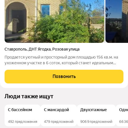
Ставрополь
,
ДНТ Ягодка
,
Розовая улица
Продается уютный и просторный дом площадью 156 кв.м. на
ухоженном участке в 6 соток, который станет идеальным
местом для вашей семьи! Этот дом предлагает вам 6 светлых
комнат, где каждый сможет найти свое пространство для
Позвонить
отдыха и творчества. Два
Люди также ищут
С бассейном
С мансардой
Двухэтажные
Одн
492 предложения
479 предложений
9069 предложений
6636