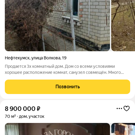
Нефтекумск
,
улица Волкова
,
19
Продается 3х комнатный дом. Дом со всеми условиями
хорошее расположение комнат, санузел совмещён. Много
плодовых деревьев, есть место под огород, бассейн. Есть
сарай с канализацией можно переделать в баню, курятник
Позвонить
Реальному покупателю торг
8 900 000
₽
70 м²
дом, участок