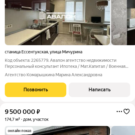
станица Ессентукская
,
улица Мичурина
Код объекта: 2265779. Авалон агентство недвижимости
Персональный консультант Ипотека / Мат.Капитал / Военная
ипотека Юр. Сопровождение. Дом на тупиковой улице на
Агентство Комарышкина Марина Александровна
просторном земельном участке. Материал стен- кирпич,
пластиковые окна, новая кровля. 1
Позвонить
Написать
9 500 000
₽
174,7 м²
дом, участок
онлайн показ