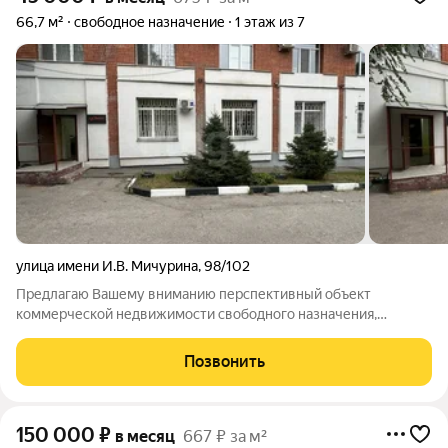
66,7 м²
свободное назначение
1 этаж из 7
улица имени И.В. Мичурина
,
98/102
Предлагаю Вашему вниманию перспективный объект
коммерческой недвижимости свободного назначения,
сдаваемый в долгосрочную аренду. Помимо арендной ставки
Арендатор оплачивает коммунальные платежи. При
Позвонить
заключении договора аренды оплачивается первый и
150 000
₽
в месяц
667 ₽ за м²