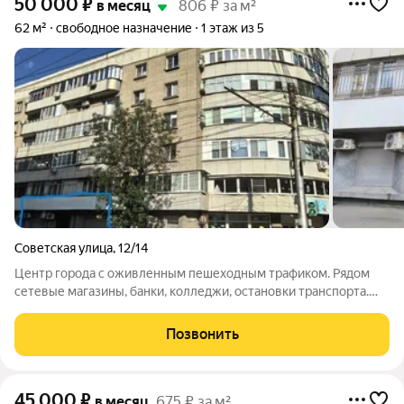
50 000
₽
в месяц
806 ₽ за м²
62 м²
свободное назначение
1 этаж из 5
Советская улица
,
12/14
Центр города с оживленным пешеходным трафиком. Рядом
сетевые магазины, банки, колледжи, остановки транспорта.
Прекрасный вариант для торгового павильона любого
назначения, бьюти студии, кофейни. Собственники готовы
Позвонить
предоставить разумные арендные
45 000
₽
в месяц
675 ₽ за м²