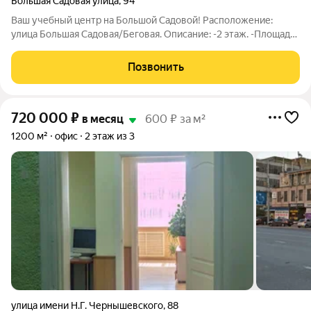
Большая Садовая улица
,
94
Ваш учебный центр на Большой Садовой! Расположение:
улица Большая Садовая/Беговая. Описание: -2 этаж. -Площадь
220 м2. -Планировка: 3 больших зала, кабинеты, 2 с/у.
-Потолки: 3,2 м. -Индивидуальное отопление. -Эл. мощность
Позвонить
30 квт. -Помещение
720 000
₽
в месяц
600 ₽ за м²
1200 м²
офис
2 этаж из 3
улица имени Н.Г. Чернышевского
,
88