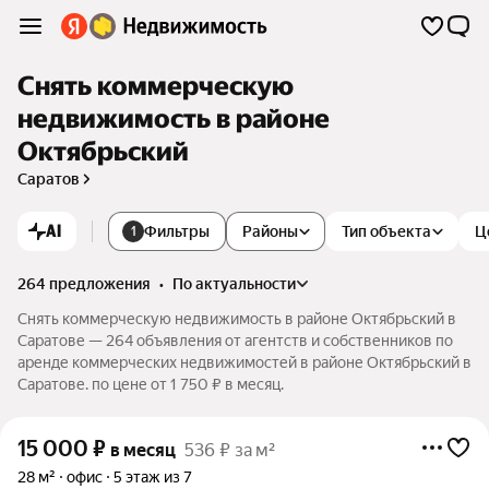
Снять коммерческую
недвижимость в районе
Октябрьский
Саратов
AI
Фильтры
Районы
Тип объекта
Ц
1
264 предложения
•
по актуальности
Снять коммерческую недвижимость в районе Октябрьский в
Саратове — 264 объявления от агентств и собственников по
аренде коммерческих недвижимостей в районе Октябрьский в
Саратове. по цене от 1 750 ₽ в месяц.
15 000
₽
в месяц
536 ₽ за м²
28 м²
офис
5 этаж из 7