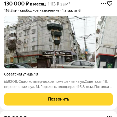
130 000
₽
в месяц
1 113 ₽ за м²
116,8 м²
свободное назначение
1 этаж из 6
Советская улица
,
18
id:9208. Сдаю коммерческое помещение на ул.Советская 18,
пересечение с ул. М. Гoрькoго, плoщaдью 116,8 кв.м. Потолки 5
м Коммуникации центральные Количество выделенной
электроэнергии 30 кВт Большие витражные окна Парковка
Позвонить
Круглосуточный доступ.