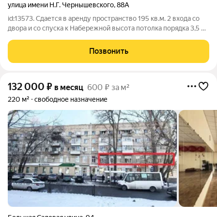
улица имени Н.Г. Чернышевского
,
88А
id:13573. Сдается в аренду пространство 195 кв.м. 2 входа со
двора и со спуска к Набережной высота потолка порядка 3,5 м
кол-во выделенных киловатт - по потребности арендатора
приточно-вытяжная вентиляция пожарная сигнализация
Позвонить
возможность организации
132 000
₽
в месяц
600 ₽ за м²
220 м²
свободное назначение