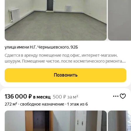
улица имени Н.Г. Чернышевского
,
92Б
Сдается в аренду помещение под офис, интернет-магазин,
шоурум. Помещение чистое, после косметического ремонта.
Помещение расположено на первом этаже жилого здания,
состоит из отдельных кабинетов плюс помещение под склад
Позвонить
30 кв.м. с отдельным входом.
136 000
₽
в месяц
500 ₽ за м²
272 м²
свободное назначение
1 этаж из 6