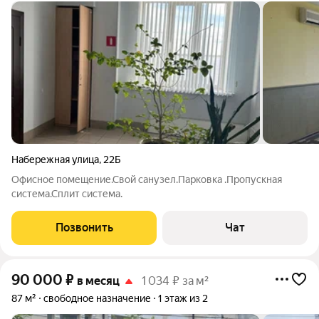
Набережная улица
,
22Б
Офисное помещение.Свой санузел.Парковка .Пропускная
система.Сплит система.
Позвонить
Чат
90 000
₽
в месяц
1 034 ₽ за м²
87 м²
свободное назначение
1 этаж из 2