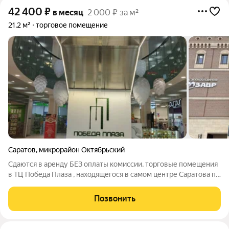
42 400
₽
в месяц
2 000 ₽ за м²
21,2 м²
торговое помещение
Саратов
,
микрорайон Октябрьский
Сдаются в аренду БЕЗ оплаты комиссии, торговые помещения
в ТЦ Победа Плаза , находящегося в самом центре Саратова по
улице Василия Люкшина! Рядом расположены улицы: Чапаева,
Пр-кт Столыпина, Мирный переулок, что обеспечивает:
Позвонить
пешеходный трафик около