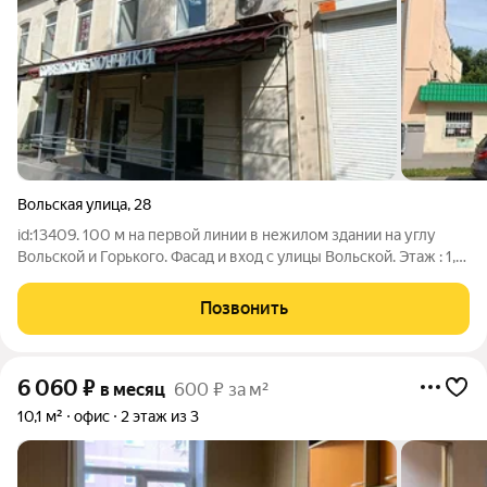
Вольская улица
,
28
id:13409. 100 м на первой линии в нежилом здании на углу
Вольской и Горького. Фасад и вход с улицы Вольской. Этаж : 1,5
, отдельный вход. Планировка: основной зал, подсобное
помещение и санузел. Высота помещения 2,5 м Кол-во
Позвонить
выделенных киловатт -15
6 060
₽
в месяц
600 ₽ за м²
10,1 м²
офис
2 этаж из 3