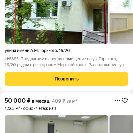
улица имени А.М. Горького
,
16/20
id:8865. Предлагаем в аренду помещение на ул. Горького,
16/20 рядом с рестораном Морской конек. Расположение: ул.
Горького, д. 16/20. Описание: общая площадь - 47,9 м.
планировка: торговый зал + подсобка + с/у. мощность - 7 кВт
Позвонить
рабочий рекламный
50 000
₽
в месяц
409 ₽ за м²
122,3 м²
офис
1 этаж из 1