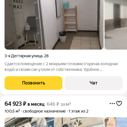
3-я Дегтярная улица
,
28
Сдается помещение с 2 мокрыми точками (горячая холодная
вода) и своим сан узлом от собственника. Удобное
местоположение в центре. Имеется свободное место для
парковки, доступность общественного транспорта. Рядом
Позвонить
Чат
большой жилой фонд. Имеется общий
64 923
₽
в месяц
646 ₽ за м²
100,5 м²
свободное назначение
1 этаж из 2