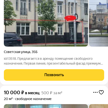
Советская улица
,
35Б
id:13518. Предлагается в аренду помещение свободного
назначения. Первая линия, презентабельный фасад премиум
сегмента. Активный пешеходный автомобильный трафик.
Максимальный поток клиентов благодаря топовой локации.
Позвонить
Помещение правильной прямоугольной
10 000
₽
в месяц
500 ₽ за м²
20 м²
свободное назначение