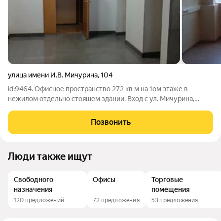
улица имени И.В. Мичурина
,
104
id:9464. Офисное пространство 272 кв м на 1ом этаже в
нежилом отдельно стоящем здании. Вход с ул. Мичурина,
стихийная парковка рядом со зданием. Основные
характеристики: кабинетная система, но перегородки между
Позвонить
комнатами могут быть демонтированы.
Люди также ищут
Свободного
Офисы
Торговые
назначения
помещения
120 предложений
72 предложения
53 предложения