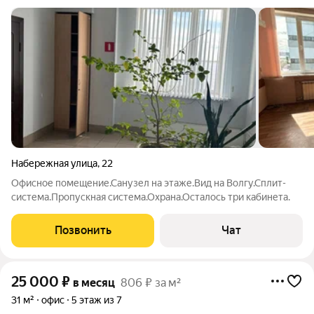
Набережная улица
,
22
Офисное помещение.Санузел на этаже.Вид на Волгу.Сплит-
система.Пропускная система.Охрана.Осталось три кабинета.
Позвонить
Чат
25 000
₽
в месяц
806 ₽ за м²
31 м²
офис
5 этаж из 7