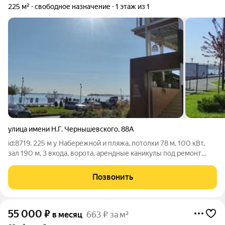
225 м²
свободное назначение
1 этаж из 1
улица имени Н.Г. Чернышевского
,
88А
id:8719. 225 м у Набережной и пляжа, потолки 78 м, 100 кВт,
зал 190 м, 3 входа, ворота, арендные каникулы под ремонт
Помещение свободного назначения в сильной локации
Чернышевского / 2-я Садовая, на спуске к Набережной и
Позвонить
пляжу. Формат объекта
55 000
₽
в месяц
663 ₽ за м²