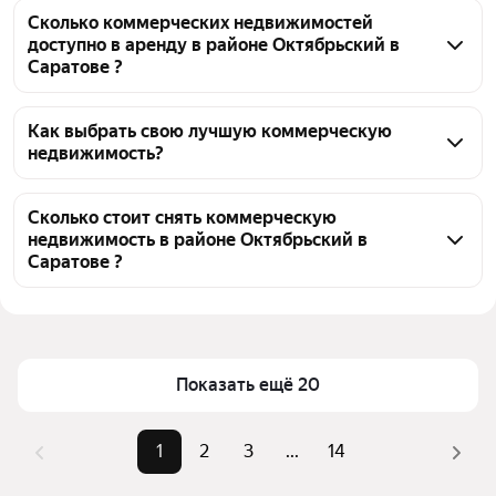
Сколько коммерческих недвижимостей
доступно в аренду в районе Октябрьский в
Саратове ?
На Яндекс Недвижимости в районе Октябрьский в 
Саратове доступно в аренду 260 коммерческих 
Как выбрать свою лучшую коммерческую
недвижимость?
недвижимостей, из них 2 объявления от 
собственников, 262 объявления от агентств
Чтобы снять коммерческую недвижимость в 
районе Октябрьский, воспользуйтесь удобными 
Сколько стоит снять коммерческую
недвижимость в районе Октябрьский в
фильтрами и сортировкой для выбора среди 
Саратове ?
предложений в выбранном районе
Цена за квадратный метр
3 — 6 250 ₽
Помимо удобной сортировки по цене аренды вы 
можете отсортировать результаты по стоимости 
Площадь
4 — 45000 м²
квадратного метра или площади
Показать ещё 20
1
2
3
...
14