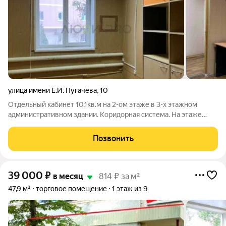
улица имени Е.И. Пугачёва
,
10
Отдельный кабинет 10.1кв.м на 2-ом этаже в 3-х этажном
административном здании. Коридорная система. На этаже
имеется общие туалеты М и Ж. В кабинете есть частично
мебель. Окно пластиковое. Здание с охраной и
Позвонить
видеонаблюдением. Работать можно
39 000
₽
в месяц
814 ₽ за м²
47,9 м²
торговое помещение
1 этаж из 9