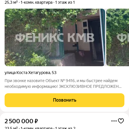
25,3 м²
1-комн. квартира
1 этаж из 1
улица Коста Хетагурова
,
53
При звонке назовите Объект № 9416, и мы быстрее найдем
необходимую информацию! ЭКСКЛЮЗИВНОЕ ПРЕДЛОЖЕНИЕ
ОТ Феникс КМВ!!! Продаётся однокомнатная квартира на
земле в центре Пятигорска. В квартире одна комната, кухня-
Позвонить
прихожая, помещение под санузел,
2 500 000
₽
23,5 м²
1-комн. квартира
1 этаж из 2