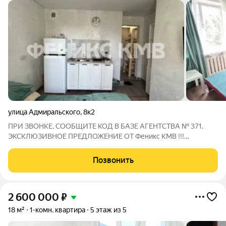
улица Адмиральского
,
8к2
ПРИ ЗВОНКЕ, СООБЩИТЕ КОД В БАЗЕ АГЕНТСТВА № 371.
ЭКСКЛЮЗИВНОЕ ПРЕДЛОЖЕНИЕ ОТ Феникс КМВ !!!
Продается однокомнатная малогабаритная квартира с новым
евроремонтом в районе Квартал города Пятигорск. Светлая,
Позвонить
солнечная, с панорамным видом. Санузел
2 600 000
₽
18 м²
1-комн. квартира
5 этаж из 5