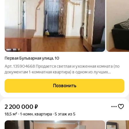
Первая Бульварная улица
,
10
Арт. 135904668 Продается светлая и ухоженная комната (по
документам 1-комнатная квартира) в одном из лучших
районов Пятигорска. О доме и районе: Дом кирпичный, очень
теплый, 1964 года постройки. Район Белая Ромашка это
Позвонить
идеальное место для жизни:
2 200 000
₽
18,5 м²
1-комн. квартира
5 этаж из 5