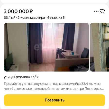
3 000 000
₽
33,4 м²
2-комн. квартира
4 этаж из 5
улица Ермолова
,
14/3
Продаётся уютная двухкомнатная малосемейка 33,4 кв. м на
четвёртом этаже панельной пятиэтажки в центре Пятигорска.
Дом в средней секции: зимой здесь тепло, летом приятная
прохлада. Инфраструктура района продумана до мелочей
Позвонить
школа и детский сад в