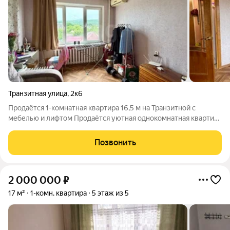
Транзитная улица
,
2к6
Продаётся 1-комнатная квартира 16,5 м на Транзитной с
мебелью и лифтом Продаётся уютная однокомнатная квартира
общей площадью 16,5 кв. м на улице Транзитной в Пятигорске.
Квартира полностью готова к проживанию в стоимость входит
Позвонить
вся необходимая
2 000 000
₽
17 м²
1-комн. квартира
5 этаж из 5