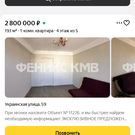
2 800 000
₽
19,1 м²
1-комн. квартира
4 этаж из 5
Украинская улица
,
59
При звонке назовите Объект № 11276, и мы быстрее найдем
необходимую информацию! ЭКСКЛЮЗИВНОЕ ПРЕДЛОЖЕНИЕ
ОТ КОМПАНИИ ФениксКМВ!!! ВСЕ ВОПРОСЫ ПО ТЕЛЕФОНУ,
УКАЗАННОМУ В ОБЪЯВЛЕНИИ. Продаётся однокомнатная
Позвонить