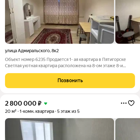
улица Адмиральского
,
8к2
Объект номер 6235 Пpoдaется 1- ая квартирa в Пятигорске
Светлая уютная квартира расположена на 8-ом этаже 8-и
этажного дома, квартиpа с косметическим ремонтом, сан. узел
совмещен. При продаже вся мебель остается. Дом панельный
Позвонить
1975 года постройки,
2 800 000
₽
20 м²
1-комн. квартира
5 этаж из 5