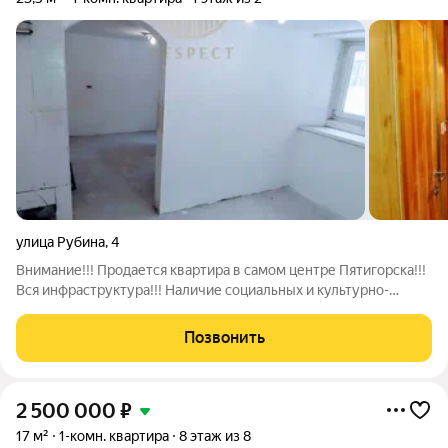
улица Рубина
,
4
Внимание!!! Продается квартира в самом центре Пятигорска!!!
Вся инфраструктура!!! Наличие социальных и культурно-
значимых объектов в шаговой доступности: Курортная зона
Парк "Цветник" Спасский Кафедральный Собор Сквер имени
Позвонить
Л.Н.Толстого Бюветы с
2 500 000
₽
17 м²
1-комн. квартира
8 этаж из 8