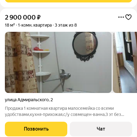
2 900 000
₽
18 м²
1-комн. квартира
3 этаж из 8
улица Адмиральского
,
2
Продажа 1 комнатная квартира малосемейка со всеми
удобствами,кухня-прихожая,с/у совмещен-ванна,3 эт без
балкона.Косметический ремонт.Частично остается мебель и
сплит-система 2900 1 взрослый собственник,быстрый выход
Позвонить
Чат
на сделку Срочно!!! Агентство