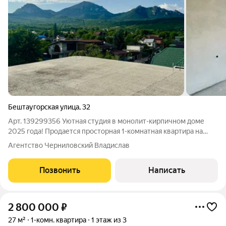
Бештаугорская улица
,
32
Арт. 139299356 Уютная студия в монолит-кирпичном доме
2025 года! Продается просторная 1-комнатная квартира на
тихом первом этаже в новом доме. Не пугайтесь этажа здесь
Агентство Черниловский Владислав
это преимущество: никакой зависимости от лифта, удобный
вынос крупногабаритных
Позвонить
Написать
2 800 000
₽
27 м²
1-комн. квартира
1 этаж из 3