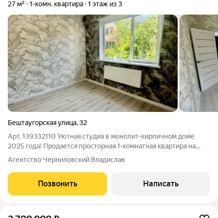
27 м²
1-комн. квартира
1 этаж из 3
Бештаугорская улица
,
32
Арт. 139332110 Уютная студия в монолит-кирпичном доме
2025 года! Продается просторная 1-комнатная квартира на
тихом первом этаже в новом доме. Не пугайтесь этажа здесь
Агентство Черниловский Владислав
это преимущество: никакой зависимости от лифта, удобный
вынос крупногабаритных
Позвонить
Написать