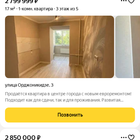
2 799 999
₽
17 м²
1-комн. квартира
3 этаж из 5
улица Орджоникидзе
,
3
Продаётся квартира в центре города с новым евроремонтом!
Подходит как для сдачи, так и для проживания. Развитая
инфраструктура. Рядом сады,школы,общественный
транспорт,кафе,рестораны. ЗВОНИТЕ! СРОЧНАЯ ПРОДАЖА! С
Позвонить
нами безопасно и выгодно. ПОЛНОЕ
2 850 000
₽