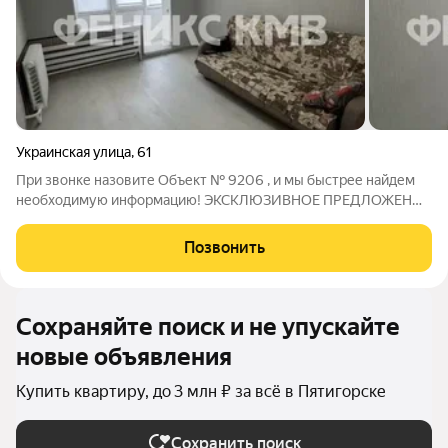
Украинская улица
,
61
При звонке назовите Объект № 9206 , и мы быстрее найдем
необходимую информацию! ЭКСКЛЮЗИВНОЕ ПРЕДЛОЖЕНИЕ
ОТ ФениксКМВ !!! Продаётся однокомнатная малогабаритная
квартира в центре района Квартал! В квартире сделан свежий
Позвонить
косметический ремонт, все
Сохраняйте поиск и не упускайте
новые объявления
Купить квартиру, до 3 млн ₽ за всё в Пятигорске
Сохранить поиск