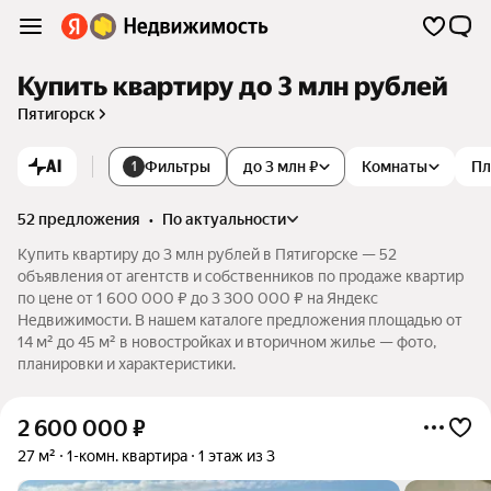
Купить квартиру до 3 млн рублей
Пятигорск
AI
Фильтры
до 3 млн ₽
Комнаты
Пл
1
52 предложения
•
по актуальности
Купить квартиру до 3 млн рублей в Пятигорске — 52
объявления от агентств и собственников по продаже квартир
по цене от 1 600 000 ₽ до 3 300 000 ₽ на Яндекс
Недвижимости. В нашем каталоге предложения площадью от
14 м² до 45 м² в новостройках и вторичном жилье — фото,
планировки и характеристики.
2 600 000
₽
27 м²
1-комн. квартира
1 этаж из 3