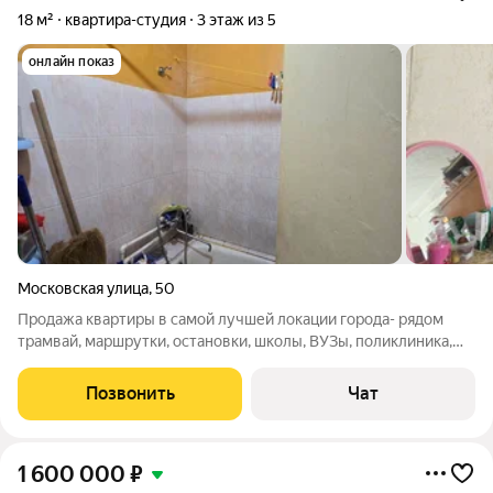
18 м²
квартира-студия
3 этаж из 5
онлайн показ
Московская улица
,
50
Продажа квартиры в самой лучшей локации города- рядом
трамвай, маршрутки, остановки, школы, ВУЗы, поликлиника,
детсады, магазины- вся развитая инфраструктура. Напротив
дома- институт, поэтому квартира всегда востребована в
Позвонить
Чат
аренду. Все удобства в
1 600 000
₽