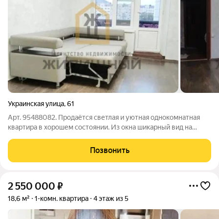
Украинская улица
,
61
Арт. 95488082. Продаётся светлая и уютная однокомнатная
квартира в хорошем состоянии. Из окна шикарный вид на
Машук! Есть балкон. Установлены пластиковые окна. Квартира
отлично подойдёт как для проживания так и для сдачив аренду.
Позвонить
Дом расположен в
2 550 000
₽
18,6 м²
1-комн. квартира
4 этаж из 5