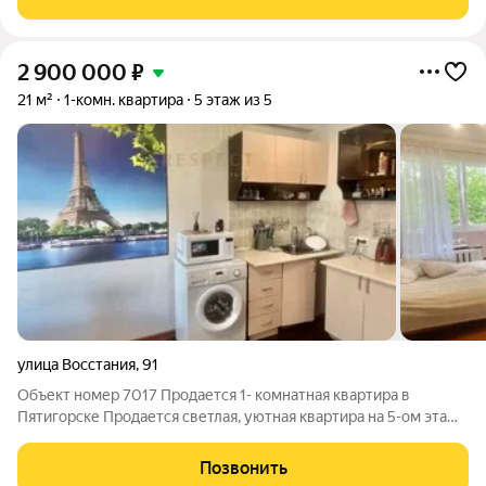
малогабаритная квартира в центре района
2 900 000
₽
21 м²
1-комн. квартира
5 этаж из 5
улица Восстания
,
91
Объект номер 7017 Пpoдaется 1- комнатная квартирa в
Пятигорске Продается светлая, уютная квартира на 5-ом этаже
5-и этажного дома, с косметическим ремонтом При продаже
вся мебель и техника остается, заходи и живи, идеально
Позвонить
подходит под сдачу Дом