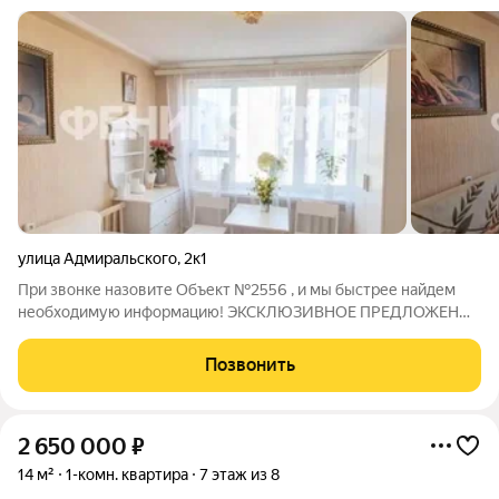
улица Адмиральского
,
2к1
При звонке назовите Объект №2556 , и мы быстрее найдем
необходимую информацию! ЭКСКЛЮЗИВНОЕ ПРЕДЛОЖЕНИЕ
ОТ ФениксКМВ !!! Продается однокомнатная малогабаритная
квартира в городе Пятигорск, район Квартал! Все
Позвонить
коммуникации новые! В квартире есть все
2 650 000
₽
14 м²
1-комн. квартира
7 этаж из 8