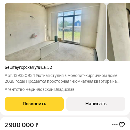
Бештаугорская улица
,
32
Арт. 139330934 Уютная студия в монолит-кирпичном доме
2025 года! Продается просторная 1-комнатная квартира на
тихом первом этаже в новом доме. Не пугайтесь этажа здесь
Агентство Черниловский Владислав
это преимущество: никакой зависимости от лифта, удобный
вынос крупногабаритных
Позвонить
Написать
2 900 000
₽