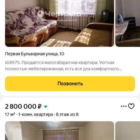
Первая Бульварная улица
,
10
id:8975. Продается малогабаритная квартира. Уютная
полностью мебелированная, есть все для комфортного
проживания двух человек. Кухня и санузел общего
пользования. Подъезд чистый, имеется домофон. Удачное
Позвонить
место для сдачи жилья в аренду. Рядом
2 800 000
₽
17 м²
1-комн. квартира
8 этаж из 8