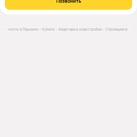
Позвонить
вижимость в Пушкино
Купить
Квартира в новостройке
Строящиеся