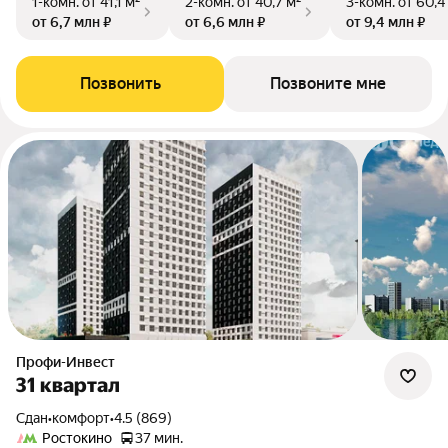
1-комн.
от 41,1 м²
2-комн.
от 40,7 м²
3-комн.
от 60,4
от 6,7 млн ₽
от 6,6 млн ₽
от 9,4 млн ₽
Позвонить
Позвоните мне
Профи-Инвест
31 квартал
Сдан
•
комфорт
•
4.5 (869)
Ростокино
37 мин.