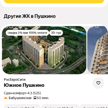
Другие ЖК в Пушкино
скидка 3% при 100% оплате
3D-тур
РосЕвроСити
Южное Пушкино
Сдан
•
комфорт
•
4.3 (525)
Бабушкинская
50 мин.