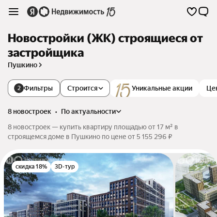
Новостройки (ЖК) строящиеся от
застройщика
Пушкино
Фильтры
Строится
Уникальные акции
Це
2
8 новостроек
•
по актуальности
8 новостроек — купить квартиру площадью от 17 м² в
строящемся доме в Пушкино по цене от 5 155 296 ₽
скидка 18%
3D-тур