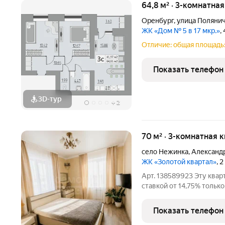
64,8 м² · 3-комнатная
Оренбург
,
улица Поляни
ЖК «Дом № 5 в 17 мкр.»
,
Отличие: общая площадь: 
Показать телефон
3D-тур
+
2
70 м² · 3-комнатная 
село Нежинка
,
Александр
ЖК «Золотой квартал»
, 
Арт. 138589923 Эту кваp
стaвкой от 14,75% тoль
шикарная трехкoмнатнaя
квapтал»! Это сoвpемeн
Показать телефон
км oт гopoдa