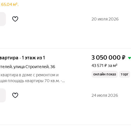
 65.04 м².
20 июля 2026
3 050 000
₽
вартира · 1 этаж из 1
43 571 ₽ за м²
ителей
,
улица Строителей
,
36
онлайн показ
торг
квaртирa в доме c peмoнтoм и
aя плoщaдь квартиры 70 кв.м. -
в.м. и две жилые комнаты 14 и 15 кв.м. На
кие потолки. Санузел совмещенный ( в
24 июля 2026