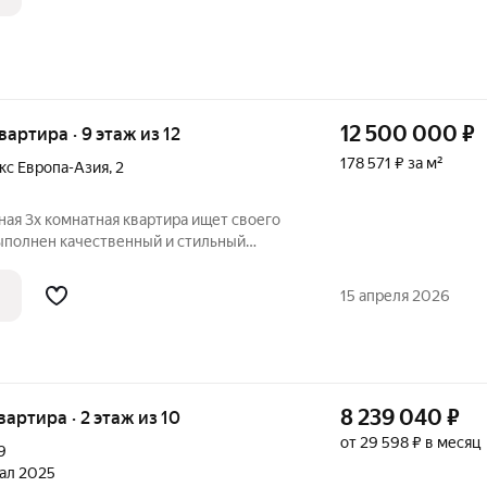
12 500 000
₽
квартира · 9 этаж из 12
178 571 ₽ за м²
кс Европа-Азия
,
2
ая 3х комнатная квартира ищет своего
выполнен качественный и стильный
иалов, установлена мебель и техника.
м комфорт комфорте и безопасности.
15 апреля 2026
8 239 040
₽
квартира · 2 этаж из 10
от 29 598 ₽ в месяц
9
тал 2025