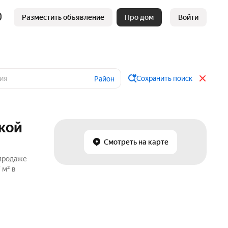
Разместить объявление
Про дом
Войти
Сохранить поиск
Район
кой
Смотреть на карте
 продаже
 м² в