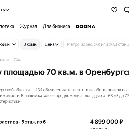
ть
потека
Журнал
Для бизнеса
ройки
3 комн.
Цена
натные
70м
 площадью 70 кв.м. в Оренбургс
ргской области — 464 объявления от агентств и собственников по
движимости. В нашем каталоге предложения площадью от 63 м² до 77
ктеристики.
4 899 000
₽
квартира · 5 этаж из 6