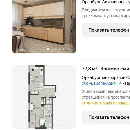
Оренбург
,
Авиационная 
Предлагаем вашему вни
трехкомнатную квартиру
жизни семьи.Эта кварти
планировкой, сочетающе
Показать телефон
преимущества: + Просто
+
26
72,8 м² · 3-комнатная
Оренбург
,
микрорайон С
ЖК «Европа-Азия»
, 4 кв
Жилой комплекс «Европа
строящийся на проспекте
Оренбургской области 
Отличие: общая площадь: 
подход к проектировани
комплексного развития
Показать телефон
+
3