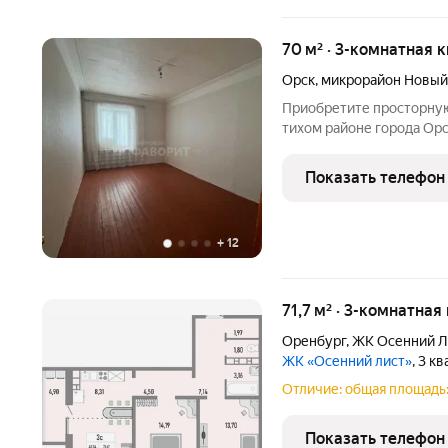
70 м² · 3-комнатная к
Орск
,
микрорайон Новый
Приобретите просторную
тихом районе города Орс
остановками "Мир" и "Н
составляет 70 квадратн
Показать телефон
пространство для
+
12
71,7 м² · 3-комнатная
Оренбург
,
ЖК Осенний Л
ЖК «Осенний лист»
, 3 к
Отличие: общая площадь: 
Показать телефон