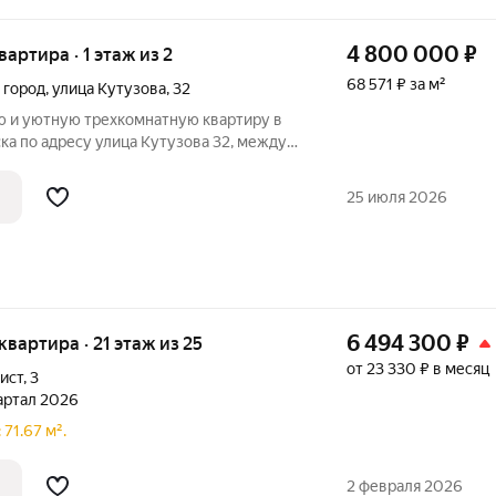
4 800 000
₽
вартира · 1 этаж из 2
68 571 ₽ за м²
 город
,
улица Кутузова
,
32
 и уютную трехкомнатную квартиру в
ка по адресу улица Кутузова 32, между
ефтяников". Общая площадь жилья
ых метров, что обеспечивает комфортное
25 июля 2026
6 494 300
₽
 квартира · 21 этаж из 25
от 23 330 ₽ в месяц
ист
,
3
вартал 2026
71.67 м².
2 февраля 2026