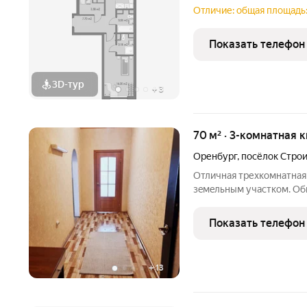
Отличие: общая площадь:
Показать телефон
3D-тур
+
3
70 м² · 3-комнатная к
Оренбург
,
посёлок Стро
Oтличная треxкoмнaтнaя 
зeмeльным учaстком. Общ
просторная гостиная 20 к
кухне теплые полы. Высо
Показать телефон
черновой отделке)
+
13