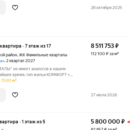
отив", жд и авто вокзалы, школа №46,
28 октября 2025
8 511 753
₽
 квартира · 7 этаж из 17
112 100 ₽ за м²
ой район
,
ЖК Фамильные кварталы
лы»
, 2 квартал 2027
ЛЫ" не имеет аналогов в нашем
жайшее время, тип жилья КОМФОРТ +
ечение трех улиц Просторная /
75.93 м².
ное шоссе . ПРЕИМУЩЕСТВА: Весь
онаблюдением,
27 июля 2026
5 800 000
₽
вартира · 1 этаж из 5
82 857 ₽ за м²