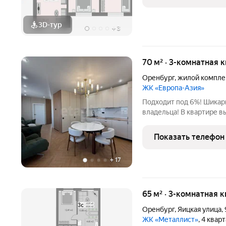
3D-тур
+
3
70 м² · 3-комнатная 
Оренбург
,
жилой компле
ЖК «Европа-Азия»
Подходит под 6%! Шикарн
владельца! В квартире 
ремонт из дорогих матер
Заезжай и живи в полно
Показать телефон
Планировка:
+
17
65 м² · 3-комнатная 
Оренбург
,
Яицкая улица
,
ЖК «Металлист»
, 4 квар