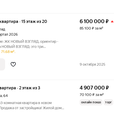
6 100 000
₽
 квартира · 15 этаж из 20
85 100 ₽ за м²
ляд
вартал 2026
ных дома, которые находятся на первой
71.68 м².
 в районе улицы Рокоссовского, которая
9 октября 2025
4 907 000
₽
квартира · 2 этаж из 3
70 100 ₽ за м²
а
,
64
онлайн показ
торг
о3-комнатная квартира в новом
Продажа от застройщика! Жилой дом
ода рядом с ТК "Локомотив". В шаговой