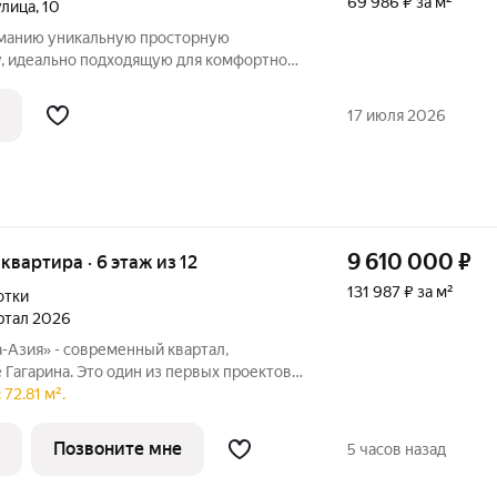
69 986 ₽ за м²
улица
,
10
манию уникальную просторную
, идеально подходящую для комфортной
ра выделяется своей нестандартной
й функциональность и уют. Основные
17 июля 2026
рная
9 610 000
₽
 квартира · 6 этаж из 12
131 987 ₽ за м²
отки
артал 2026
-Азия» - современный квартал,
 Гагарина. Это один из первых проектов
включающий принципиально новый
72.81 м².
ю и организации жизни по стандартам
Позвоните мне
5 часов назад