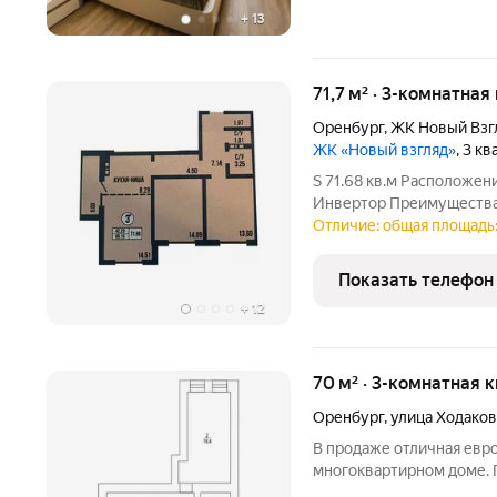
+
13
71,7 м² · 3-комнатная
Оренбург
,
ЖК Новый Взг
ЖК «Новый взгляд»
, 3 к
S 71.68 кв.м Расположение: ЖК НОВЫЙ ВЗГЛЯД, ориентир -
Инвертор Преимущества НОВЫЙ ВЗГЛЯД: это три
одноподъездных 20-этаж
Отличие: общая площадь: 
линии проспекта Победы,
соединяет две главные
Показать телефон
+
12
70 м² · 3-комнатная 
Оренбург
,
улица Ходаков
В продаже отличная евр
многоквартирном доме. 
расположен в центре гор