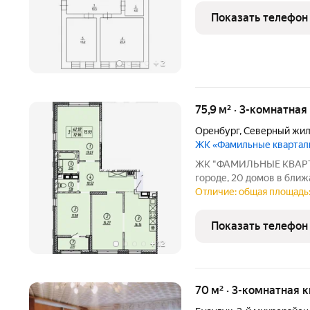
доступности - ТК "Локом
Показать телефон
филиал РАНХиГС, парк
+
2
75,9 м² · 3-комнатная
Оренбург
,
Северный жил
ЖК «Фамильные кварта
ЖК "ФАМИЛЬНЫЕ КВАРТА
городе, 20 домов в бли
Расположение : на перес
Отличие: общая площадь: 
Волгоградская /Загород
комплекс оснащен виде
Показать телефон
+
12
70 м² · 3-комнатная к