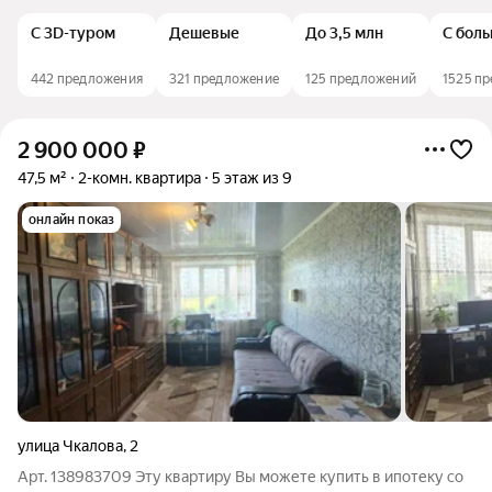
С 3D-туром
Дешевые
До 3,5 млн
С боль
442 предложения
321 предложение
125 предложений
1525 п
2 900 000
₽
47,5 м²
2-комн. квартира
5 этаж из 9
онлайн показ
улица Чкалова
,
2
Арт. 138983709 Эту квартиру Вы можете купить в ипотеку со