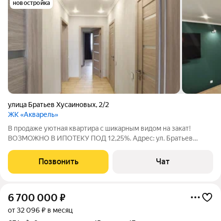
новостройка
улица Братьев Хусаиновых
,
2/2
ЖК «Акварель»
В продаже уютная квартира с шикарным видом на закат!
ВОЗМОЖНО В ИПОТЕКУ ПОД 12,25%. Адрес: ул. Братьев
Хусаиновых, 2/2 (17-й этаж), лучшая локация в ЖК "Акварель".
Площадь: 73 м идеально продуманного пространства. Кухня-
Позвонить
Чат
гостиная 22 м сердце дома.
6 700 000
₽
от 32 096 ₽ в месяц