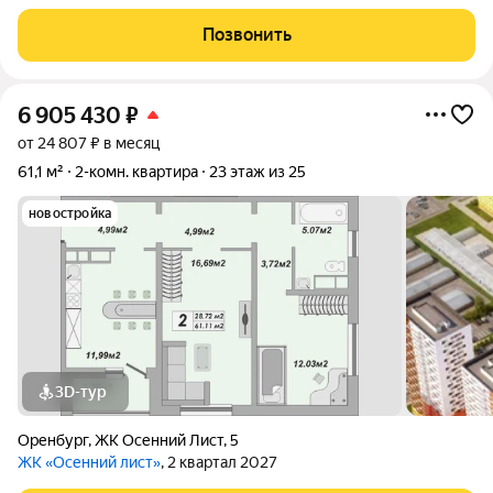
Отличное транспортное сообщение со всеми районами города
- остановки общественного транспорта находятся прямо возле
Позвонить
дома. Благоустроенный двор.
6 905 430
₽
от 24 807 ₽ в месяц
61,1 м²
2-комн. квартира
23 этаж из 25
новостройка
3D-тур
Оренбург
,
ЖК Осенний Лист
,
5
ЖК «Осенний лист»
, 2 квартал 2027