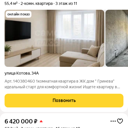
55,4 м²
2-комн. квартира
3 этаж из 11
онлайн показ
улица Котова
,
34А
Арт. 140380460 1комнатная квартира в ЖК дом " Гринева"
идеальный старт для комфортной жизни! Ищете квартиру в
востребованном районе? Представляем вам отличную
2комнатную квартиру в современном ЖК дом "Гринева" в
Позвонить
развивающемся районе Нет
6 420 000
₽