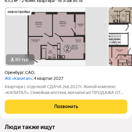
63,3 м²
2-комн. квартира
16 этаж из 18
новостройка
3D-тур
Оренбург
,
САО,
ЖК «Капитал»
, 4 квартал 2027
Квартира с отделкой! СДАЧА 2кв.2027г. Жилой комплекс
«КАПИТАЛ». Семейная ипотека, маткапитал! ПРОДАЖА ОТ
ЗАСТРОЙЩИКА! Бронируйте бесплатно только в
официальном отделе продаж! Функциональные просторные
Позвонить
евро планировки: гостиная/кухня для совместного
Люди также ищут