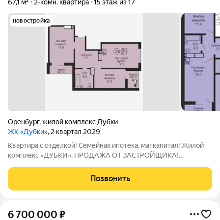
67,1 м²
2-комн. квартира
15 этаж из 17
новостройка
Оренбург
,
жилой комплекс Дубки
ЖК «Дубки»
, 2 квартал 2029
Квартира с отделкой! Семейная ипотека, маткапитал! Жилой
комплекс «ДУБКИ». ПРОДАЖА ОТ ЗАСТРОЙЩИКА!
Бронируйте бесплатно только в официальном отделе продаж!
Функциональные просторные евро планировки: гостиная/
Позвонить
кухня для совместного досуга всей семьей +
6 700 000
₽