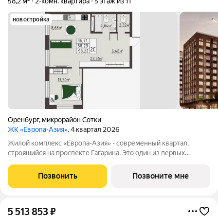
58,2 м²
2-комн. квартира
5 этаж из 11
новостройка
Оренбург
,
микрорайон Сотки
ЖК «Европа-Азия»
, 4 квартал 2026
Жилой комплекс «Европа-Азия» - современный квартал,
строящийся на проспекте Гагарина. Это один из первых
проектов Оренбургской области включающий принципиально
новый подход к проектированию и организации жизни по
Позвонить
Позвоните мне
стандартам комплексного развития
5 513 853
₽