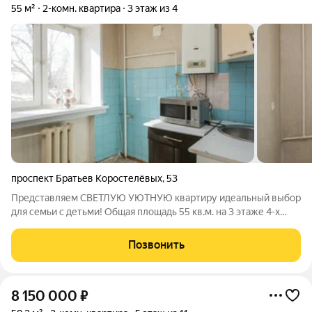
55 м²
2-комн. квартира
3 этаж из 4
проспект Братьев Коростелёвых
,
53
Представляем СВЕТЛУЮ УЮТНУЮ квартиру идеальный выбор
для семьи с детьми! Общая площадь 55 кв.м. на 3 этаже 4-х
этажного кирпичного дома- летом прохладно в жару, а зимой
очень тепло! Преимущества: - Планировка: отдельные
Позвонить
комнаты и возможность
8 150 000
₽