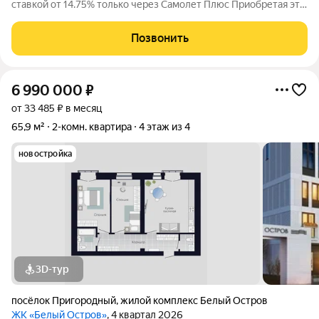
ставкой от 14.75% только через Самолет Плюс Приобретая эту
квартиру через компанию Самолет Плюс, вы получаете
сертификаты новосела от строительных и мебельных
Позвонить
компаний! Современная 2-комнатная
6 990 000
₽
от 33 485 ₽ в месяц
65,9 м²
2-комн. квартира
4 этаж из 4
новостройка
3D-тур
посёлок Пригородный
,
жилой комплекс Белый Остров
ЖК «Белый Остров»
, 4 квартал 2026