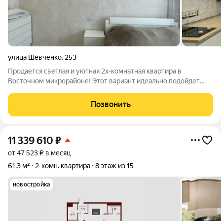
улица Шевченко
,
253
Продается светлая и уютная 2х-комнатная квартира в
Восточном микрорайоне! Этот вариант идеально подойдет
небольшой семье, студенту или под сдачу в аренду. Общая
площадь жилья составляет 34,4 м, расположена на2 этаже 5-
Позвонить
этажного кирпичного дома по
11 339 610
₽
от 47 523 ₽ в месяц
61,3 м²
2-комн. квартира
8 этаж из 15
новостройка