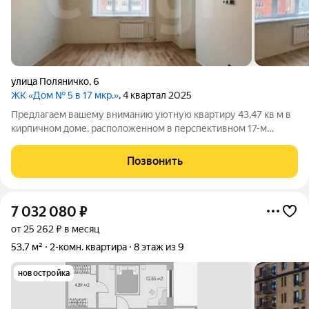
улица Поляничко
,
6
ЖК «Дом № 5 в 17 мкр.»
, 4 квартал 2025
Предлагаем вашему вниманию уютную квартиру 43,47 кв м в
кирпичном доме, расположенном в перспективном 17-м
микрорайоне Оренбурга. На полу кварцвинил, скрытые
гардины, стены под окраску или обои, утепленный балкон,
Позвонить
МЕСТОПОЛОЖЕНИЕ И ИНФРАСТРУКТУРА:
7 032 080
₽
от 25 262 ₽ в месяц
53,7 м²
2-комн. квартира
8 этаж из 9
новостройка