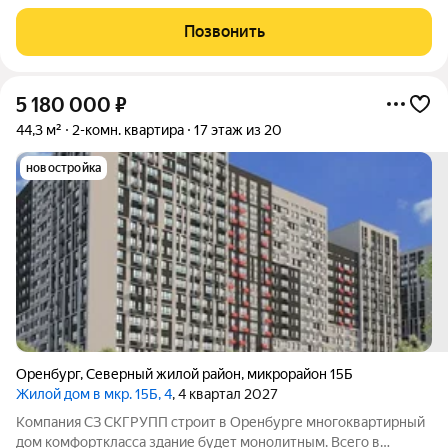
квадратные метры, это возможность жить в тихом центре, но
при этом всегда быть в эпицентре событий. Идеальный
Позвонить
вариант для тех, кто ищет «базу»
5 180 000
₽
44,3 м²
2-комн. квартира
17 этаж из 20
новостройка
Оренбург
,
Северный жилой район
,
микрорайон 15Б
Жилой дом в мкр. 15Б, 4
, 4 квартал 2027
Компания СЗ СКГРУПП строит в Оренбурге многоквартирный
дом комфорткласса здание будет монолитным. Всего в