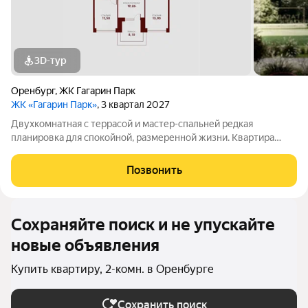
3D-тур
Оренбург
,
ЖК Гагарин Парк
ЖК «Гагарин Парк»
, 3 квартал 2027
Двухкомнатная с террасой и мастер-спальней редкая
планировка для спокойной, размеренной жизни. Квартира
продумана так, чтобы днём в ней было просторно и светло, а
вечером тихо и приватно. Центр дома кухня-гостиная 19,26 м с
Позвонить
прямым выходом на
Сохраняйте поиск и не упускайте
новые объявления
Купить квартиру, 2-комн. в Оренбурге
Сохранить поиск