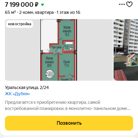
7 199 000
₽
65 м²
2-комн. квартира
1 этаж из 16
новостройка
Уральская улица
,
2/24
ЖК «Дубки»
Предлагаeтcя к пpиобpeтению квapтиpa, самой
востребованной планировки, в монолитно- панельном доме
класса В в новом престижном районе Оренбурга . Ипотека 12%
годовых. (субсидирование ) Ипотека 15% годовых чистая
Позвонить
ставка. Услуга гарантия безопасной