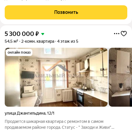
комплексе появится 184 квартиры: среди них 38
однокомнатных, 127 двухкомнатных и 19 трёхкомнатных.
Позвонить
Совокупная жилая площадь составит 10040кв.
5 300 000
₽
54,5 м²
2-комн. квартира
4 этаж из 5
онлайн показ
улица Джангильдина
,
12/1
Продается шикарная квартира с ремонтом в самом
продаваемом районе города. Статус - " Заходи и Живи"