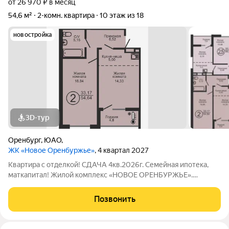
от 26 970 ₽ в месяц
54,6 м²
2-комн. квартира
10 этаж из 18
новостройка
3D-тур
Оренбург
,
ЮАО,
ЖК «Новое Оренбуржье»
, 4 квартал 2027
Квартира с отделкой! СДАЧА 4кв.2026г. Семейная ипотека,
маткапитал! Жилой комплекс «НОВОЕ ОРЕНБУРЖЬЕ».
ПРОДАЖА ОТ ЗАСТРОЙЩИКА! Бронируйте бесплатно только
в официальном отделе продаж! Функциональные просторные
Позвонить
евро планировки: гостиная/кухня для