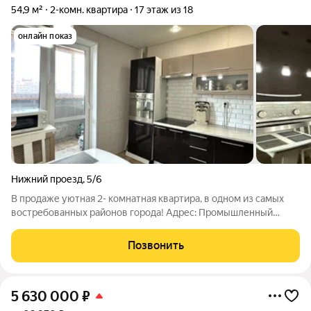
54,9 м²
2-комн. квартира
17 этаж из 18
онлайн показ
Нижний проезд
,
5/6
В продаже уютная 2- комнатная квартира, в одном из самых
востребованных районов города! Адрес: Промышленный
район, проезд Нижний, 5/6. Дом 2017 года постройки. Дом
находится на втрой линии, в дали от пыли и шума дорог, Общая
Позвонить
площадь 54.9 кв.м., без
5 630 000
₽