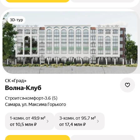
3D-тур
СК «Град»
Волна-Клуб
Строится
•
комфорт
•
3.6 (5)
Самара, ул. Максима Горького
1-комн.
от 49,9 м²
3-комн.
от 95,7 м²
от 10,5 млн ₽
от 17,4 млн ₽