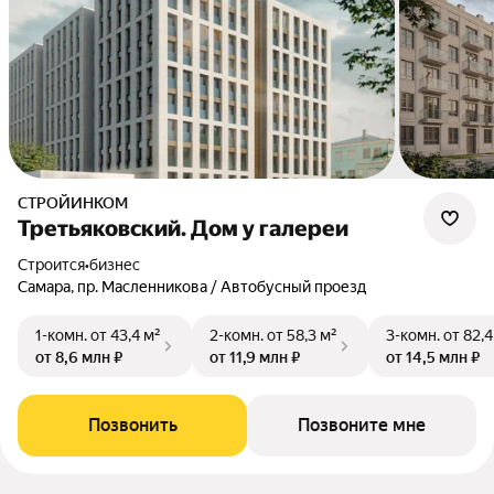
СТРОЙИНКОМ
Третьяковский. Дом у галереи
Строится
•
бизнес
Самара, пр. Масленникова / Автобусный проезд
1-комн.
от 43,4 м²
2-комн.
от 58,3 м²
3-комн.
от 82,4
от 8,6 млн ₽
от 11,9 млн ₽
от 14,5 млн ₽
Позвонить
Позвоните мне