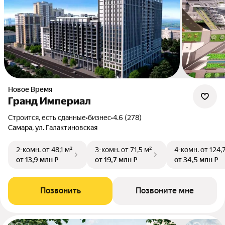
Новое Время
Гранд Империал
Строится, есть сданные
•
бизнес
•
4.6 (278)
Самара, ул. Галактиновская
2-комн.
от 48,1 м²
3-комн.
от 71,5 м²
4-комн.
от 124,
от 13,9 млн ₽
от 19,7 млн ₽
от 34,5 млн ₽
Позвонить
Позвоните мне