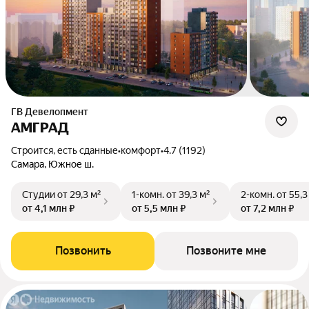
ГВ Девелопмент
АМГРАД
Строится, есть сданные
•
комфорт
•
4.7 (1192)
Самара, Южное ш.
Студии
от 29,3 м²
1-комн.
от 39,3 м²
2-комн.
от 55,3
от 4,1 млн ₽
от 5,5 млн ₽
от 7,2 млн ₽
Позвонить
Позвоните мне