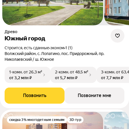
Древо
Южный город
Строится, есть сданные
•
эконом
•
1 (1)
Волжский район, с. Лопатино, пос. Придорожный, пр.
Николаевский / ш. Южное
1-комн.
от 26,3 м²
2-комн.
от 48,5 м²
3-комн.
от 63,
от 3,2 млн ₽
от 5,7 млн ₽
от 7,7 млн ₽
Позвонить
Позвоните мне
скидка 3% многодетным семьям
3D-тур