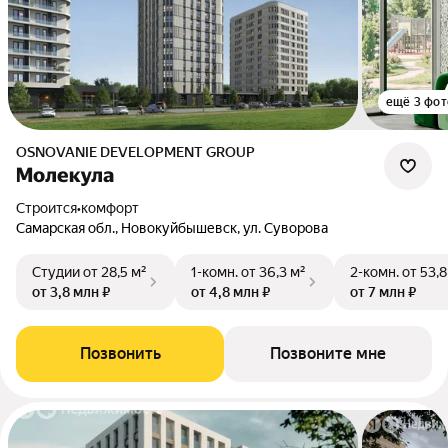
ещё 3 фот
OSNOVANIE DEVELOPMENT GROUP
Молекула
Строится
•
комфорт
Самарская обл., Новокуйбышевск, ул. Суворова
Студии
от 28,5 м²
1-комн.
от 36,3 м²
2-комн.
от 53,8
от 3,8 млн ₽
от 4,8 млн ₽
от 7 млн ₽
Позвонить
Позвоните мне