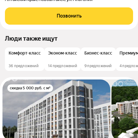
Позвонить
Люди также ищут
Комфорт-класс
Эконом-класс
Бизнес-класс
Премиум
36 предложений
14 предложений
9 предложений
4 предло
скидка 5 000 руб. с м²