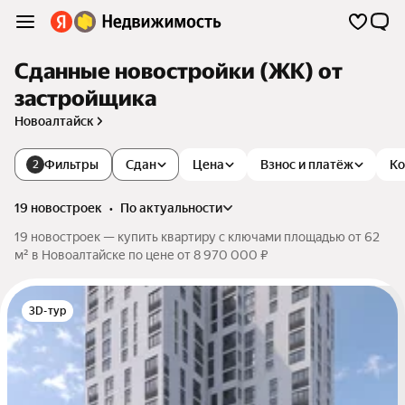
Сданные новостройки (ЖК) от
застройщика
Новоалтайск
Фильтры
Сдан
Цена
Взнос и платёж
К
2
19 новостроек
•
по актуальности
19 новостроек — купить квартиру с ключами площадью от 62
м² в Новоалтайске по цене от 8 970 000 ₽
3D-тур