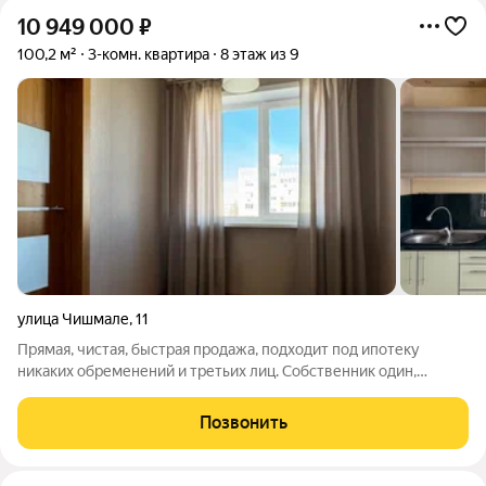
10 949 000
₽
100,2 м²
3-комн. квартира
8 этаж из 9
улица Чишмале
,
11
Прямая, чистая, быстрая продажа, подходит под ипотеку
никаких обременений и третьих лиц. Собственник один,
взрослый человек более пяти лет владеет квартирой и это не
единственное жильё. Никого не прописано. Прекрасный бонус
Позвонить
оставляем всю кухонную