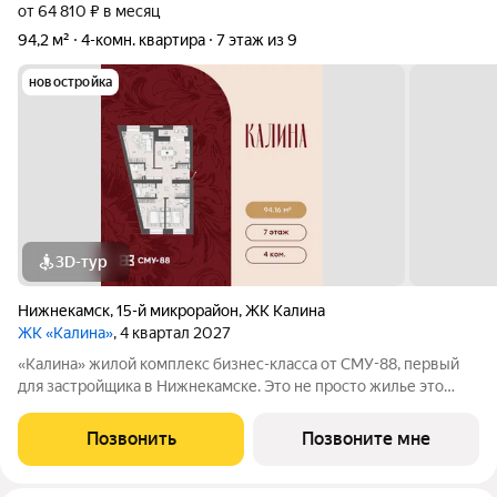
от 64 810 ₽ в месяц
94,2 м²
4-комн. квартира
7 этаж из 9
новостройка
3D-тур
Нижнекамск
,
15-й микрорайон
,
ЖК Калина
ЖК «Калина»
, 4 квартал 2027
«Калина» жилой комплекс бизнес-класса от СМУ-88, первый
для застройщика в Нижнекамске. Это не просто жилье это
возможность пересмотреть привычные стандарты жизни,
сделать ее ярче и насыщеннее. Мы приглашаем вас выйти за
Позвонить
Позвоните мне
рамки привычного вместе с ЖК