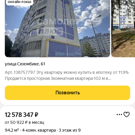
онлайн показ
улица Сююмбике
,
61
Арт. 138757797 Эту квартиру можно купить в ипотеку от 11.9%
Продается просторная 3комнатная квартира 102 м в
Нижнекамске выгодная покупка по цене 9 000 000 руб.
Прямая продажа, все документы готовы: сделка пройдет
Позвонить
быстро. Возможна ипотека оформим
12 578 347
₽
от 50 922 ₽ в месяц
94,2 м²
4-комн. квартира
3 этаж из 9