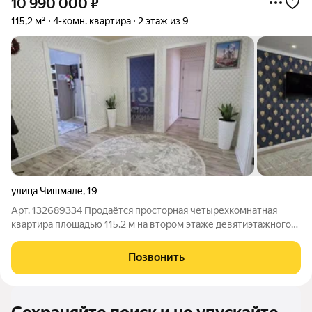
10 990 000
₽
115,2 м²
4-комн. квартира
2 этаж из 9
улица Чишмале
,
19
Арт. 132689334 Продаётся просторная четырехкомнатная
квартира площадью 115.2 м на втором этаже девятиэтажного
панельного дома, расположенного по адресу: город
Нижнекамск, улица Чишмале, дом 19. Жилая площадь
Позвонить
составляет комфортные 70.4 м, а кухня