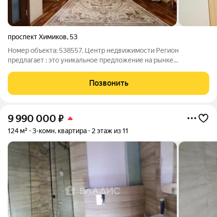
проспект Химиков
,
53
Номер объекта: 538557. Центр недвижимости Регион
предлагает : это уникальное предложение на рынке
недвижимости. Двухуровневая квартира большой площадью в
центре города, с единственным собственником и в отличном
Позвонить
состоянии это редкая находка. Ключевые
9 990 000
₽
124 м²
3-комн. квартира
2 этаж из 11