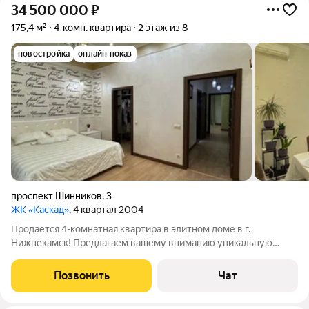
34 500 000
₽
175,4 м²
4-комн. квартира
2 этаж из 8
новостройка
онлайн показ
проспект Шинников
,
3
ЖК «Каскад»
, 4 квартал 2004
Продается 4-комнатная квартира в элитном доме в г.
Нижнекамск! Предлагаем вашему вниманию уникальную
квартиру, расположенную в престижном районе города.
Характеристики квартиры: Площадь: 165,4 кв.м, общая с 4
Позвонить
Чат
лоджиями 175,4 кв.м. Просторные комнаты,