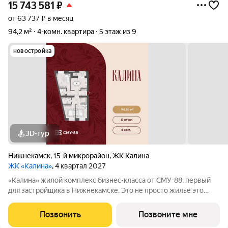
15 743 581
₽
от 63 737 ₽ в месяц
94,2 м²
4-комн. квартира
5 этаж из 9
новостройка
3D-тур
Нижнекамск
,
15-й микрорайон
,
ЖК Калина
ЖК «Калина»
, 4 квартал 2027
«Калина» жилой комплекс бизнес-класса от СМУ-88, первый
для застройщика в Нижнекамске. Это не просто жилье это
возможность пересмотреть привычные стандарты жизни,
сделать ее ярче и насыщеннее. Мы приглашаем вас выйти за
Позвонить
Позвоните мне
рамки привычного вместе с ЖК