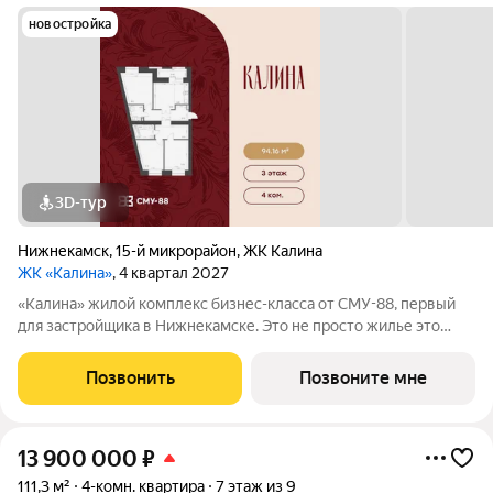
новостройка
3D-тур
Нижнекамск
,
15-й микрорайон
,
ЖК Калина
ЖК «Калина»
, 4 квартал 2027
«Калина» жилой комплекс бизнес-класса от СМУ-88, первый
для застройщика в Нижнекамске. Это не просто жилье это
возможность пересмотреть привычные стандарты жизни,
сделать ее ярче и насыщеннее. Мы приглашаем вас выйти за
Позвонить
Позвоните мне
рамки привычного вместе с ЖК
13 900 000
₽
111,3 м²
4-комн. квартира
7 этаж из 9