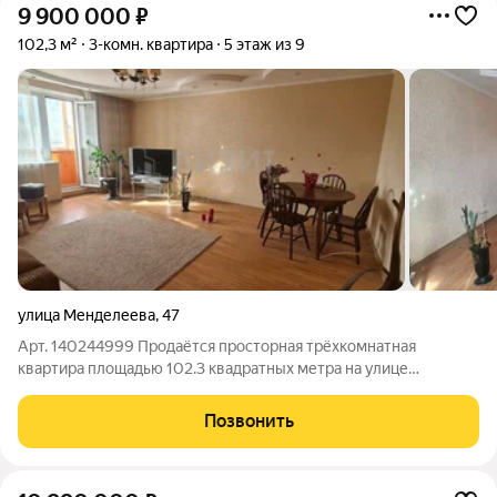
9 900 000
₽
102,3 м²
3-комн. квартира
5 этаж из 9
улица Менделеева
,
47
Арт. 140244999 Продаётся просторная трёхкомнатная
квартира площадью 102.3 квадратных метра на улице
Менделеева, 47 в городе Нижнекамск. Расположена она на
пятом этаже девятиэтажного панельного дома, построенного
Позвонить
в 2004 году. Пространство квартиры