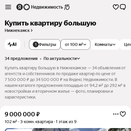
Купить квартиру большую
Нижнекамск
AI
Фильтры
от 100 м²
Комнаты
Це
1
34 предложения
•
по актуальности
Купить квартиру большую в Нижнекамске — 34 объявления от
агентств и собственников по продаже квартир по цене от
7 500 000 ₽ до 34 500 000 ₽ на Яндекс Недвижимости. В
нашем каталоге предложения площадью от 94,2 м² до 292 м² в
новостройках и вторичном жилье — фото, планировки и
характеристики.
9 000 000
₽
102 м²
3-комн. квартира
1 этаж из 9