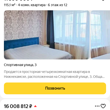
115,1 м²
4-комн. квартира
6 этаж из 12
Спортивная улица
,
3
Продается просторная четырехкомнатная квартира в
Нижнекамске, расположенная на Спортивной улице, 3. Общая
площадь 115,1 кв.м, жилая 76,4 кв.м, кухня 15,5 кв.м. Квартира
находится на 6 этаже 14-этажного кирпичного дома,
Позвонить
построенного в 1980 году.
16 008 812
₽