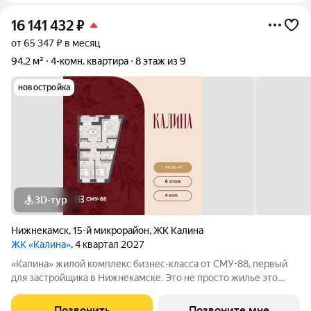
16 141 432
₽
от 65 347 ₽ в месяц
94,2 м²
4-комн. квартира
8 этаж из 9
новостройка
3D-тур
Нижнекамск
,
15-й микрорайон
,
ЖК Калина
ЖК «Калина»
, 4 квартал 2027
«Калина» жилой комплекс бизнес-класса от СМУ-88, первый
для застройщика в Нижнекамске. Это не просто жилье это
возможность пересмотреть привычные стандарты жизни,
сделать ее ярче и насыщеннее. Мы приглашаем вас выйти за
Позвонить
Позвоните мне