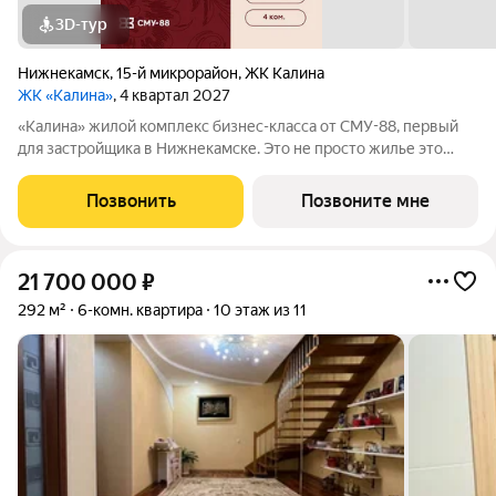
3D-тур
Нижнекамск
,
15-й микрорайон
,
ЖК Калина
ЖК «Калина»
, 4 квартал 2027
«Калина» жилой комплекс бизнес-класса от СМУ-88, первый
для застройщика в Нижнекамске. Это не просто жилье это
возможность пересмотреть привычные стандарты жизни,
сделать ее ярче и насыщеннее. Мы приглашаем вас выйти за
Позвонить
Позвоните мне
рамки привычного вместе с ЖК
21 700 000
₽
292 м²
6-комн. квартира
10 этаж из 11