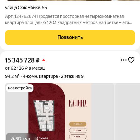
улица Сююмбике
,
55
Арт. 124782674 Продаётся просторная четырехкомнатная
квартира площадью 120.1 квадратных метров на третьем этаже
десятиэтажного панельного дома, расположенного по адресу:
город Нижнекамск, улица Сююмбике, дом 55. Жилая площадь
Позвонить
составляет комфортные
15 345 728
₽
от 62 126 ₽ в месяц
94,2 м²
4-комн. квартира
2 этаж из 9
новостройка
3D-тур