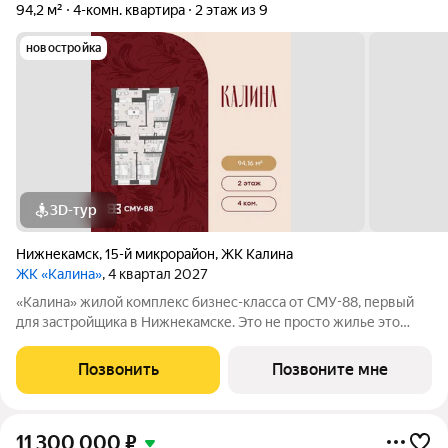
94,2 м²
4-комн. квартира
2 этаж из 9
новостройка
3D-тур
Нижнекамск
,
15-й микрорайон
,
ЖК Калина
ЖК «Калина»
, 4 квартал 2027
«Калина» жилой комплекс бизнес-класса от СМУ-88, первый
для застройщика в Нижнекамске. Это не просто жилье это
возможность пересмотреть привычные стандарты жизни,
сделать ее ярче и насыщеннее. Мы приглашаем вас выйти за
Позвонить
Позвоните мне
рамки привычного вместе с ЖК
11 300 000
₽