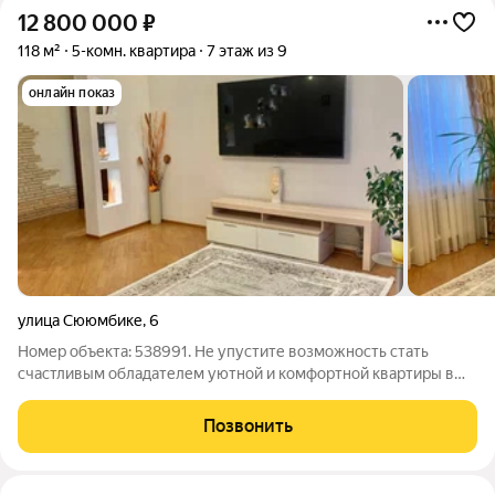
12 800 000
₽
118 м²
5-комн. квартира
7 этаж из 9
онлайн показ
улица Сююмбике
,
6
Номер объекта: 538991. Не упустите возможность стать
счастливым обладателем уютной и комфортной квартиры в
центре Нижнекамска! Предлагается к продаже просторная 5-
комнатная квартира на 7 этаже 9-этажного дома. Общая
Позвонить
площадь квартиры составляет 119