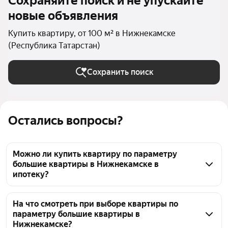
Сохраняйте поиск и не упускайте
новые объявления
Купить квартиру, от 100 м² в Нижнекамске
(Республика Татарстан)
Сохранить поиск
Остались вопросы?
Можно ли купить квартиру по параметру
большие квартиры в Нижнекамске в
ипотеку?
Да, среди объявлений по параметру большие 
квартиры в Нижнекамске есть объекты, которые 
На что смотреть при выборе квартиры по
параметру большие квартиры в
можно приобрести в ипотеку. Всего по вашему 
Нижнекамске?