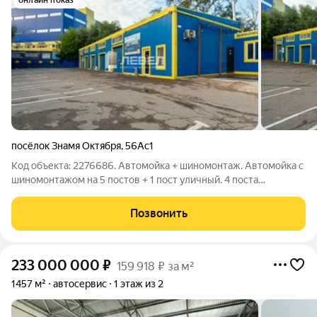
онлайн показ
посёлок Знамя Октября
,
56Ас1
Код объекта: 2276686. Автомойка + шиномонтаж. Автомойка с
шиномонтажом на 5 постов + 1 пост уличный. 4 поста
мойка(один из них для самообслуживания) 2 поста
шиномонтаж (1 из которых уличный) за МКАД на юге Москвы.
Позвонить
Мойка работает на данной локации уже
233 000 000
₽
159 918 ₽ за м²
1457 м²
автосервис
1 этаж из 2