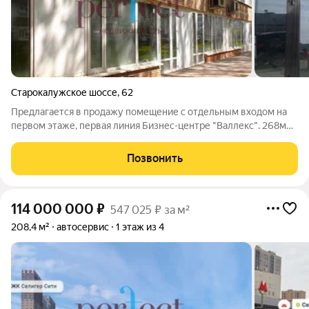
Старокалужское шоссе
,
62
Предлагается в продажу помещение с отдельным входом на
первом этаже, первая линия Бизнес-центре "Валлекс". 268м2,
свободное, без обременений, без отделки. Панорамное
остекление. Напротив метро выхода из метро Воронцовская (1
Позвонить
минута пешком). Описание:
114 000 000
₽
547 025 ₽ за м²
208,4 м²
автосервис
1 этаж из 4