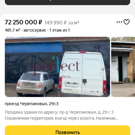
72 250 000
₽
149 990 ₽ за м²
481,7 м²
автосервис
1 этаж из 1
проезд Черепановых
,
29с3
Продажа здания по адресу: пр-д Черепановых, д. 29 с 3
Охраняемая территория, въезд через ворота. Наземная
парковка. Объект расположен в 100 м от МЦК Лихоборы.
Площадь здания 481,7м2 (1 этаж 267,5м2 + Подвал 214,2м2)
Позвонить