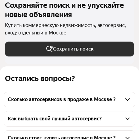
Сохраняйте поиск и не упускайте
новые объявления
Купить коммерческую недвижимость, автосервис,
вход: отдельный в Москве
Сохранить поиск
Остались вопросы?
Сколько автосервисов в продаже в Москве ?
На Яндекс Недвижимости в продаже в Москве 26 
автосервисов, из них 26 объявлений от агентств
Как выбрать свой лучший автосервис?
Чтобы купить автосервис с отдельным входом, 
воспользуйтесь тепловой картой для оценки 
Сколько стоит купить автосервис в Москве ?