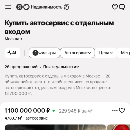
Купить автосервис с отдельным
входом
Москва
AI
Фильтры
Автосервис
Цена
Мет
2
26 предложений
•
по актуальности
Купить автосервис с отдельным входом в Москве — 26
объявлений от агентств и собственников по продаже
автосервисов с отдельным входом в Москве. по цене от
13 700 000 ₽.
1 100 000 000
₽
229 948 ₽ за м²
4783,7 м²
автосервис