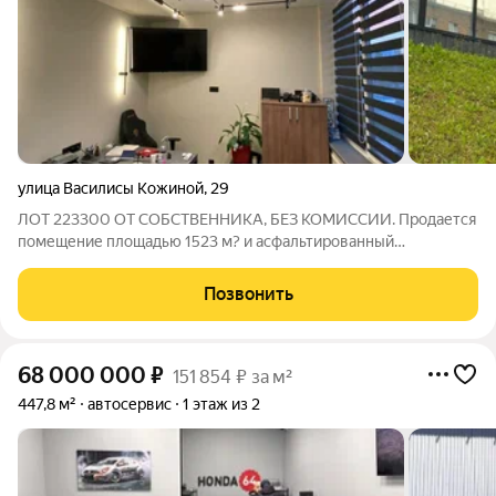
улица Василисы Кожиной
,
29
ЛОТ 223300 ОТ СОБСТВЕННИКА, БЕЗ КОМИССИИ. Продается
помещение площадью 1523 м? и асфальтированный
огороженный участок площадью 50 соток. Все в
собственности. Парковка на 90-100 м/м. Здание ангарного
Позвонить
типа с двумя сквозными въездами-выездами. Оно
68 000 000
₽
151 854 ₽ за м²
447,8 м²
автосервис
1 этаж из 2