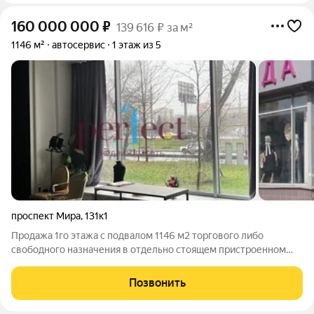
160 000 000
₽
139 616 ₽ за м²
1146 м²
автосервис
1 этаж из 5
проспект Мира
,
131к1
Продажа 1го этажа с подвалом 1146 м2 торгового либо
свободного назначения в отдельно стоящем пристроенном
здании с витринами по адресу пр-т Мира 131 Технические
характеристики Общая площадь всего встроенно-
Позвонить
пристроенного помещения первого этажа с