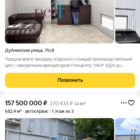
Дубнинская улица
,
75с8
Предлагаем в продажу отдельно стоящий производственный
цех с заведенным арендатором (техцентр "Н64" КДА до
31.10.2026 г.Ежегодная индексация. МАП 854,8 тыс. руб.) на ул.
Дубнинская, д. 75, стр. 8, полезная площадь помещение 203,5
Позвонить
м2 (ЕГРН). Земельный
157 500 000
₽
270 433 ₽ за м²
582,4 м²
автосервис
1 этаж из 3