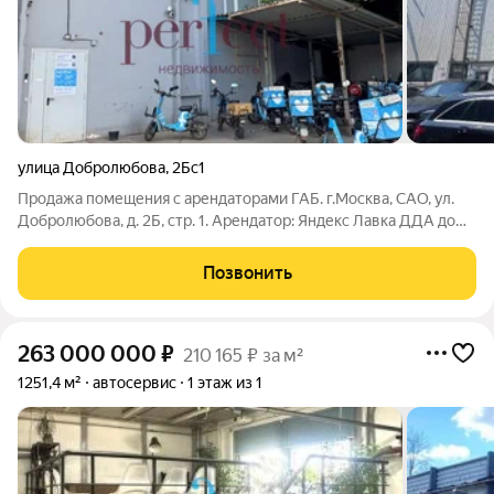
улица Добролюбова
,
2Бс1
Продажа помещения с арендаторами ГАБ. г.Москва, САО, ул.
Добролюбова, д. 2Б, стр. 1. Арендатор: Яндекс Лавка ДДА до
21.07.2030г. МАП - 1 460 000 руб. в месяц. Ежегодная
индексация. Описание объекта: 582,4 м2 1 этаж Категория
Позвонить
объекта: Склад,
263 000 000
₽
210 165 ₽ за м²
1251,4 м²
автосервис
1 этаж из 1