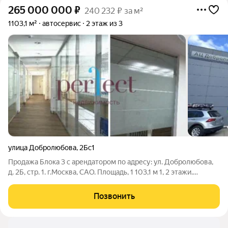
265 000 000
₽
240 232 ₽ за м²
1103,1 м²
автосервис
2 этаж из 3
улица Добролюбова
,
2Бс1
Продажа Блока 3 с арендатором по адресу: ул. Добролюбова,
д. 2Б, стр. 1. г.Москва, САО. Площадь, 1 103,1 м 1, 2 этажи.
Категория объекта: автосалон, склад, офис. Год постройки:
1988. ЗУ: Аренда у города. ВРИ-Эксплуатация зданий по
Позвонить
ремонту и