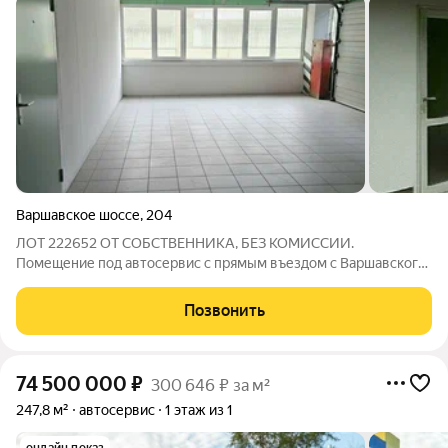
Варшавское шоссе
,
204
ЛОТ 222652 ОТ СОБСТВЕННИКА, БЕЗ КОМИССИИ.
Помещение под автосервис с прямым въездом с Варшавского
шоссе - одной из самых загруженных магистралей Москвы.
Помещение на 1м этаже, 70 м2, полностью готово к
Позвонить
использованию есть вода (горячая и холодная),
74 500 000
₽
300 646 ₽ за м²
247,8 м²
автосервис
1 этаж из 1