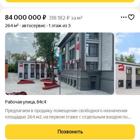
84 000 000
₽
318 182 ₽ за м²
264 м²
автосервис
1 этаж из 3
Рабочая улица
,
84с4
Предлагаем в продажу помещение свободного назначения
площадью 264 м2, на первом этаже с отдельным входом по
адресу: ул. Рабочая, дом 84 строение 4. Ближайшая к центру
производственная площадка. Единственная промышленная
Позвонить
зона в ЦАО, которая не будет