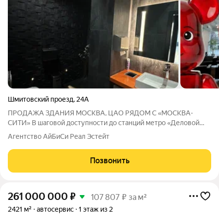
Шмитовский проезд
,
24А
ПРОДАЖА ЗДАНИЯ МОСКВА, ЦАО РЯДОМ С «МОСКВА-
СИТИ» В шаговой доступности до станций метро «Деловой
центр» и «Шелепиха» Продается современное здание
Агентство АйБиСи Реал Эстейт
технического обслуживания автомобилей, расположенное в
одном из самых технологичных деловых кварталов
Позвонить
261 000 000
₽
107 807 ₽ за м²
2421 м²
автосервис
1 этаж из 2