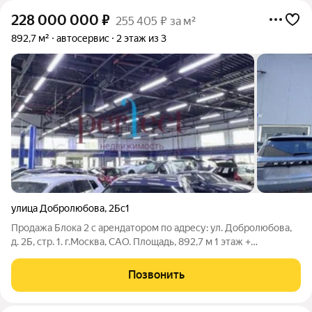
228 000 000
₽
255 405 ₽ за м²
892,7 м²
автосервис
2 этаж из 3
улица Добролюбова
,
2Бс1
Продажа Блока 2 с арендатором по адресу: ул. Добролюбова,
д. 2Б, стр. 1. г.Москва, САО. Площадь, 892,7 м 1 этаж +
антресоль. Категория объекта: автосалон, склад, офис. Год
постройки: 1988. ЗУ: Аренда у города. ВРИ-Эксплуатация
Позвонить
зданий по ремонту и