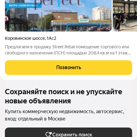
Коровинское шоссе
,
1Ас2
Предлагаем в продажу Street Retail помещение торгового или
свободного назначения (ПСН) площадью 208,4 кв.м на 1 этаже
в ОСЗ. Помещение с внутренней отделкой от арендатора.
Планировка открытая, перекрытия ж/б, высота потолков 4,0 м.
Позвонить
Отдельные
Сохраняйте поиск и не упускайте
новые объявления
Купить коммерческую недвижимость, автосервис,
вход: отдельный в Москве
Сохранить поиск