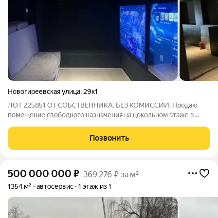
Новогиреевская улица
,
29к1
ЛОТ 225851 ОТ СОБСТВЕННИКА, БЕЗ КОМИССИИ. Продаю
помещение свободного назначения на цокольном этаже в
Москве. Общая площадь 252 квадратных метра, расположено
на первом этаже одноэтажного здания. Продаётся вместе с
Позвонить
готовым работающим бизнесом на
500 000 000
₽
369 276 ₽ за м²
1354 м²
автосервис
1 этаж из 1