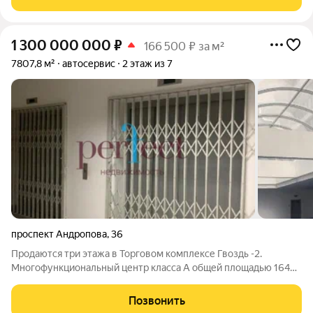
Категория объекта: автосервис,
1 300 000 000
₽
166 500 ₽ за м²
7807,8 м²
автосервис
2 этаж из 7
проспект Андропова
,
36
Продаются три этажа в Торговом комплексе Гвоздь -2.
Многофункциональный центр класса А общей площадью 16441
кв.м., по адресу: г. Москва, пр-т Андропова д. 36. Имеются два
грузовых лифта / 3200 кг / для подъема/спуска из крытой
Позвонить
разгрузочной