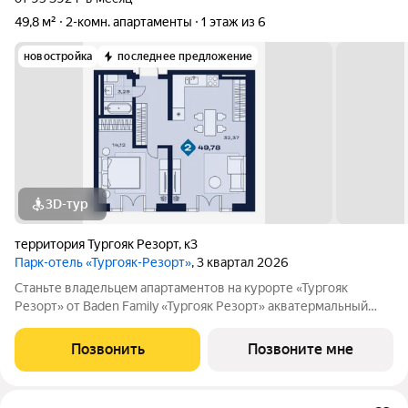
49,8 м²
2-комн. апартаменты
1 этаж из 6
новостройка
последнее предложение
3D-тур
территория Тургояк Резорт
,
к3
Парк-отель «Тургояк-Резорт»
, 3 квартал 2026
Станьте владельцем апартаментов на курорте «Тургояк
Резорт» от Badеn Family «Тургояк Резорт» акватермальный
курорт, расположенный на озере Тургояк. Из номеров
открывается захватывающий вид на второе по чистоте озеро в
Позвонить
Позвоните мне
России после Байкала. На