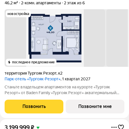
46,2 м²
2-комн. апартаменты
2 этаж из 6
новостройка
последнее предложение
территория Тургояк Резорт
,
к2
Парк-отель «Тургояк-Резорт»
, 1 квартал 2027
Станьте владельцем апартаментов на курорте «Тургояк
Резорт» от Badеn Family «Тургояк Резорт» акватермальный
курорт, расположенный на озере Тургояк. Из номеров
открывается захватывающий вид на второе по чистоте озеро в
Позвонить
Позвоните мне
России после Байкала. На
3 199 999
₽