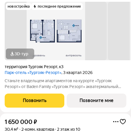
новостройка
последнее предложение
3D-тур
территория Тургояк Резорт
,
к3
Парк-отель «Тургояк-Резорт»
, 3 квартал 2026
Станьте владельцем апартаментов на курорте «Тургояк
Резорт» от Badеn Family «Тургояк Резорт» акватермальный
курорт, расположенный на озере Тургояк. Из номеров
открывается захватывающий вид на второе по чистоте озеро в
Позвонить
Позвоните мне
России после Байкала. На
1 650 000
₽
30,4 м²
2-комн. квартира
2 этаж из 10