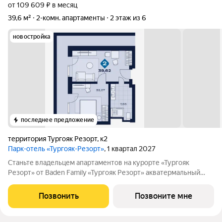
от 109 609 ₽ в месяц
39,6 м²
2-комн. апартаменты
2 этаж из 6
новостройка
последнее предложение
территория Тургояк Резорт
,
к2
Парк-отель «Тургояк-Резорт»
, 1 квартал 2027
Станьте владельцем апартаментов на курорте «Тургояк
Резорт» от Badеn Family «Тургояк Резорт» акватермальный
курорт, расположенный на озере Тургояк. Из номеров
открывается захватывающий вид на второе по чистоте озеро в
Позвонить
Позвоните мне
России после Байкала. На