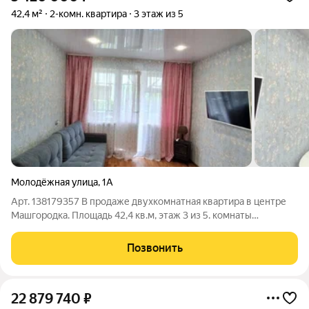
42,4 м²
2-комн. квартира
3 этаж из 5
Молодёжная улица
,
1А
Арт. 138179357 В продаже двухкомнатная квартира в центре
Машгородка. Площадь 42,4 кв.м, этаж 3 из 5. комнаты
раздельные. Состояние квартиры хорошее, балкон застеклен,
санузел совмещен, отделан кафелем, вся сантехника в
Позвонить
хорошем состоянии. Новым
22 879 740
₽