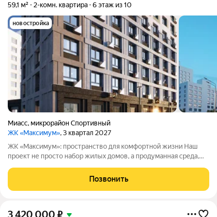
59,1 м²
2-комн. квартира
6 этаж из 10
новостройка
Миасс
,
микрорайон Спортивный
ЖК «Максимум»
, 3 квартал 2027
ЖК «Максимум»: пространство для комфортной жизни Наш
проект не просто набор жилых домов, а продуманная среда,
где учтены все нюансы повседневного быта. Приглашаем
познакомиться с жилым комплексом «Максимум», в котором
Позвонить
внимание к деталям выходит на
3 420 000
₽