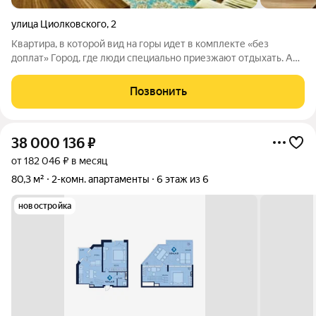
улица Циолковского
,
2
Квартира, в которой вид на горы идет в комплекте «без
доплат» Город, где люди специально приезжают отдыхать. А
кто-то может жить здесь каждый день. Представьте. Утро.Вы
открываете глаза.Подходите к окну.А там... Уральские горы.
Позвонить
Настоящие. Не
38 000 136
₽
от 182 046 ₽ в месяц
80,3 м²
2-комн. апартаменты
6 этаж из 6
новостройка