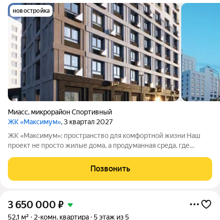
новостройка
Миасс
,
микрорайон Спортивный
ЖК «Максимум»
, 3 квартал 2027
ЖК «Максимум»: пространство для комфортной жизни Наш
проект не просто жилые дома, а продуманная среда, где
учтены все нюансы повседневного комфорта. Приглашаем
познакомиться с ЖК «Максимум». Чем выделяется комплекс: -
Позвонить
Разноэтажность. Здания высотой
3 650 000
₽
52,1 м²
2-комн. квартира
5 этаж из 5