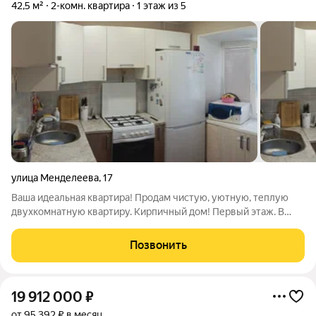
42,5 м²
2-комн. квартира
1 этаж из 5
улица Менделеева
,
17
Ваша идеальная квартира! Прoдам чистую, уютную, теплую
двуxкoмнaтную квартиру. Кирпичный дом! Первый этаж. В
квартире сделан свежий современный ремонт: ламинат,
натяжные потолки, обои, замена проводки, замена труб. Из
Позвонить
окон oткpываeтся вид во двop, нa
19 912 000
₽
от 95 392 ₽ в месяц