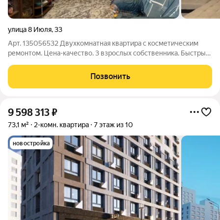
улица 8 Июля
,
33
Арт. 135056532 Двухкомнатная квартира с косметическим
ремонтом. Цена-качество. 3 взрослых собственника. Быстрый
выход на сделку. Комфортное сопровождение от агентства
Высотки.
Позвонить
9 598 313
₽
73,1 м²
2-комн. квартира
7 этаж из 10
новостройка