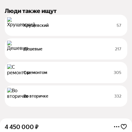
Люди также ищут
Хрущевский
57
Дешевые
217
С ремонтом
305
Во вторичке
332
4 450 000
₽