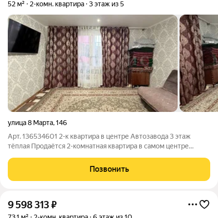
52 м²
2-комн. квартира
3 этаж из 5
улица 8 Марта
,
146
Арт. 136534601 2-к квартира в центре Автозавода 3 этаж
тёплая Продаётся 2-комнатная квартира в самом центре
Автозавода. Отличное расположение: рядом школа №16,
детский сад, остановки общественного транспорта, детская
Позвонить
поликлиника и магазины.
9 598 313
₽
73,1 м²
2-комн. квартира
6 этаж из 10