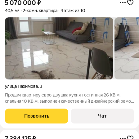
5 070 000
₽
40,5 м²
2-комн. квартира
4 этаж из 10
улица Нахимова
,
3
Продам квартиру евро-двушка кухня-гостинная 26 КВ.м.
спальня 10 КВ.м. выполнен качественный дизайнерский ремон
на полу по всему периметру положен керамогранит в
мраморных тонах Удобная инфраструктура,садик,школа,
Позвонить
Чат
университет, поликлиника, магазины
7 384 125
₽