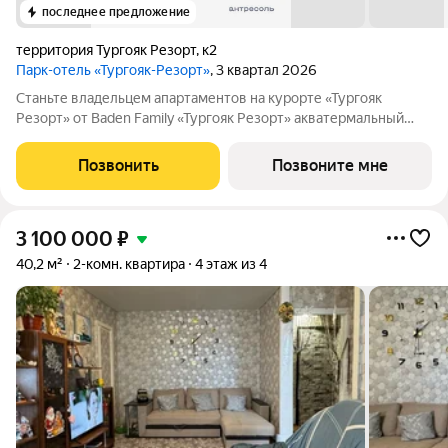
последнее предложение
территория Тургояк Резорт
,
к2
Парк-отель «Тургояк-Резорт»
, 3 квартал 2026
Станьте владельцем апартаментов на курорте «Тургояк
Резорт» от Badеn Family «Тургояк Резорт» акватермальный
курорт, расположенный на озере Тургояк. Из номеров
открывается захватывающий вид на второе по чистоте озеро в
Позвонить
Позвоните мне
России после Байкала. На
3 100 000
₽
40,2 м²
2-комн. квартира
4 этаж из 4