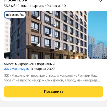
56,3 м²
2-комн. квартира
9 этаж из 10
новостройка
Миасс
,
микрорайон Спортивный
ЖК «Максимум»
, 3 квартал 2027
ЖК «Максимум»: пространство для комфортной жизни Наш
проект не просто набор жилых домов, а продуманная среда,
где учтены все нюансы повседневного быта. Приглашаем
познакомиться с жилым комплексом «Максимум», в котором
Позвонить
внимание к деталям выходит на