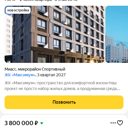
новостройка
Миасс
,
микрорайон Спортивный
ЖК «Максимум»
, 3 квартал 2027
ЖК «Максимум»: пространство для комфортной жизни Наш
проект не просто набор жилых домов, а продуманная среда,
где учтены все нюансы повседневного быта. Приглашаем
познакомиться с жилым комплексом «Максимум», в котором
Позвонить
внимание к деталям лежит в
3 800 000
₽