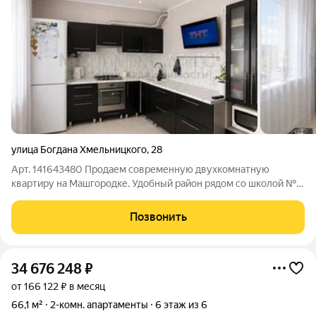
улица Богдана Хмельницкого
,
28
Арт. 141643480 Продаем современную двухкомнатную
квартиру на Машгородке. Удобный район рядом со школой №9,
также рядом новый парк, удобная транспортная доступность
во всех направлениях, в том числе на оз. Тургояк. Дом оснащен
Позвонить
большой парковкой,
34 676 248
₽
от 166 122 ₽ в месяц
66,1 м²
2-комн. апартаменты
6 этаж из 6