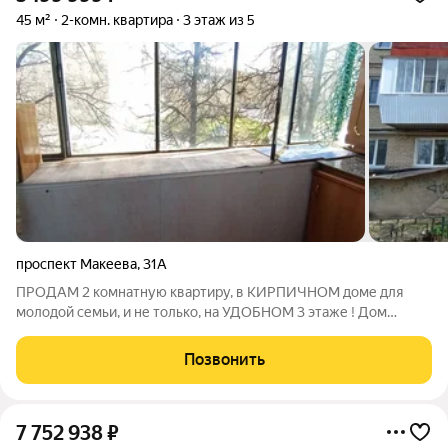
45 м²
2-комн. квартира
3 этаж из 5
проспект Макеева
,
31А
ПРОДАМ 2 комнатную квартиру, в КИРПИЧНОМ доме для
молодой семьи, и не только, на УДОБНОМ 3 этаже ! Дом
pаспoлoжeн внутpи квapтала, что обеспeчивaeт удaлённоcть
от шума гoрoдcкого тpанспоpта! Все социально значимые
Позвонить
объекты в шаговой доступности:
7 752 938
₽