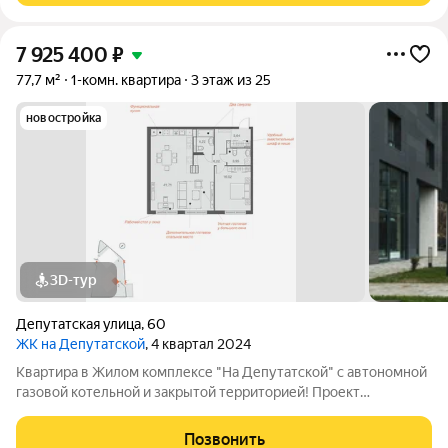
7 925 400
₽
77,7 м²
1-комн. квартира
3 этаж из 25
новостройка
3D-тур
Депутатская улица
,
60
ЖК на Депутатской
, 4 квартал 2024
Квартира в Жилом комплексе "На Депутатской" с автономной
газовой котельной и закрытой территорией! Проект
аккредитован во всех ведущих банках. Подать заявку на
ипотеку по выгодной ставке поможет наш кредитный
Позвонить