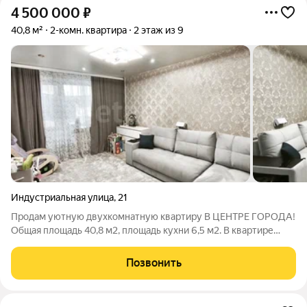
4 500 000
₽
40,8 м²
2-комн. квартира
2 этаж из 9
Индустриальная улица
,
21
Продам уютную двухкомнатную квартиру В ЦЕНТРЕ ГОРОДА!
Общая площадь 40,8 м2, площадь кухни 6,5 м2. В квартире
выполнен качественный ремонт: потолки натяжные, обои
светлых тонов, полы выровнены, по всей квартире линолеум,
Позвонить
проводка заменена. Санузел