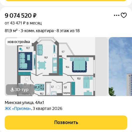
9 074 520
₽
от 43 471 ₽ в месяц
81,9 м²
3-комн. квартира
8 этаж из 18
новостройка
3D-тур
Минская улица
,
4Ак1
ЖК «Призма»
, 3 квартал 2026
Позвонить