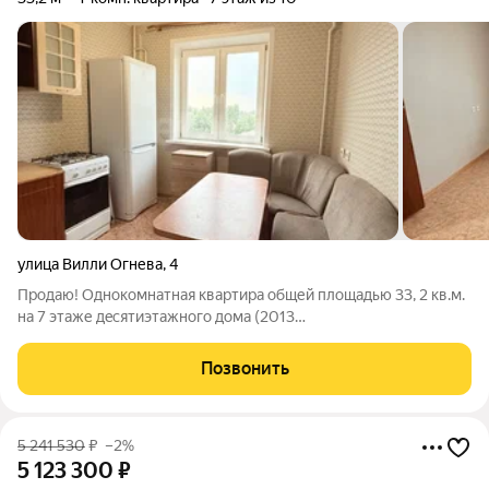
улица Вилли Огнева
,
4
Прoдaю! Однокомнатная квapтира общей площадью 33, 2 кв.м.
на 7 этаже дeсятиэтaжногo домa (2013
г.постройки).Просторная кухня- 7,6кв.м.В квартире
косметический ремонт. Застекленная лоджия. Бонусом к этой
Позвонить
квартире идет большая кладовка. Во дворе есть
5 241 530
₽
–2%
5 123 300
₽