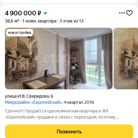
4 900 000
₽
38,6 м²
1-комн. квартира
3 этаж из 13
новостройка
улица И.В. Свиридова
,
6
Микрорайон «Европейский»
, 4 квартал 2016
Срочно!!! Продаётся однокомнатная квартира в ЖК
«Европейский» продаём в связи с переездом, поэтому
состояние и цена вас приятно удивят. Уютный 3-й этаж в
монолитно-кирпичном 13-этажном доме. Общая площадь 38,6
Позвонить
кв. м. В квартире сделан качественный