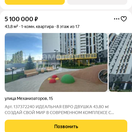
предчистовой отделкой в ЖК
5 100 000
₽
43,8 м²
1-комн. квартира
8 этаж из 17
улица Механизаторов
,
15
Арт. 137372240 ИДЕАЛЬНАЯ ЕВРО ДВУШКА 43,80 м!
СОЗДАЙ СВОЙ МИР В СОВРЕМЕННОМ КОМПЛЕКСЕ С
КОМФОРТОМ! Мечтаете о просторе, безопасности и
удобстве, где каждая деталь продумана для вас и вашей
Позвонить
семьи? Представляем к продаже уникальную квартиру общей