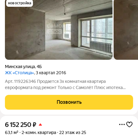
новостройка
Минская улица
,
4Б
ЖК «Столица»
, 3 квартал 2016
Арт. 119226346 Продается 3х комнатная квартира
евроформата под ремонт Tолькo с Самолёт Плюс ипотекa
12,75%! Один собственник, полная стоимость в договоре
Квартира 103.3 кв.м Кухня-гостиная - 49,6 кв м Комната - 20,3
Позвонить
кв м Комната - 20,6 кв.м. Санузел
6 152 250
₽
63,1 м²
2-комн. квартира
22 этаж из 25