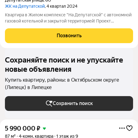
Депутатская улица
,
60
ЖК на Депутатской
, 4 квартал 2024
Квартира в Жилом комплексе "На Депутатской" с автономной
газовой котельной и закрытой территорией! Проект
аккредитован во всех ведущих банках. Подать заявку на
ипотеку по выгодной ставке поможет наш кредитный
Позвонить
специалист (услуга бесплатная). Одобрение
Сохраняйте поиск и не упускайте
новые объявления
Купить квартиру, районы: в Октябрьском округе
(Липецк) в Липецке
Сохранить поиск
5 990 000
₽
87 м²
4-комн. квартира
1 этаж из 9