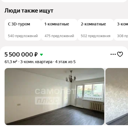
Люди также ищут
С 3D-туром
1-комнатные
2-комнатные
3-ко
540 предложений
475 предложений
502 предложения
308 п
5 500 000
₽
61,3 м²
3-комн. квартира
4 этаж из 5