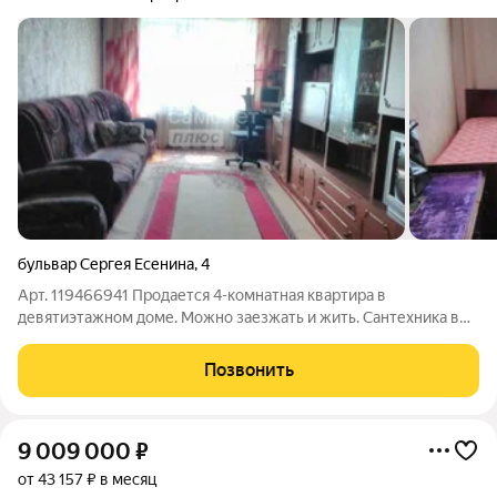
бульвар Сергея Есенина
,
4
Арт. 119466941 Продается 4-комнатная квартира в
девятиэтажном доме. Можно заезжать и жить. Сантехника в
хорошем состоянии, все аккуратно и чисто. Комнаты
изолированные, санузел раздельный. Есть как балкон, так и
Позвонить
большая лоджия с кладовкой - при
9 009 000
₽
от 43 157 ₽ в месяц