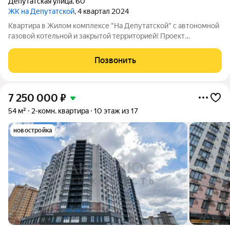
Депутатская улица
,
60
ЖК на Депутатской
, 4 квартал 2024
Квартира в Жилом комплексе "На Депутатской" с автономной
газовой котельной и закрытой территорией! Проект
аккредитован во всех ведущих банках. Подать заявку на
ипотеку по выгодной ставке поможет наш кредитный
Позвонить
специалист (услуга бесплатная). Одобрение
7 250 000
₽
54 м²
2-комн. квартира
10 этаж из 17
новостройка