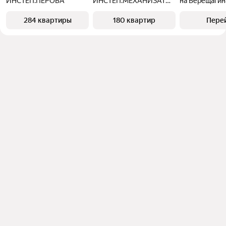
ИНСТЕП.ПЕРОВА
ИНСТЕП.МЕХАНИЗАТОРОВ
на Верещагин
284 квартиры
180 квартир
Пере