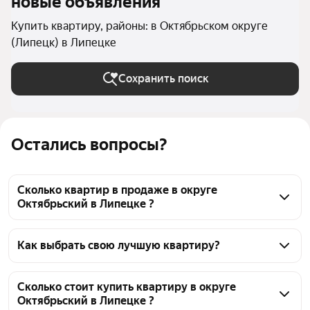
новые объявления
Купить квартиру, районы: в Октябрьском округе
(Липецк) в Липецке
Сохранить поиск
Остались вопросы?
Сколько квартир в продаже в округе
Октябрьский в Липецке ?
На Яндекс Недвижимости в продаже в округе 
Октябрьский в Липецке 1420 квартир, из них 14 
Как выбрать свою лучшую квартиру?
объявлений от собственников, 780 объявлений от 
Чтобы купить квартиру в округе Октябрьский, 
агентств, 626 объявлений от застройщиков
воспользуйтесь тепловой картой для оценки 
Сколько стоит купить квартиру в округе
Октябрьский в Липецке ?
инфраструктуры и транспортной доступности в 