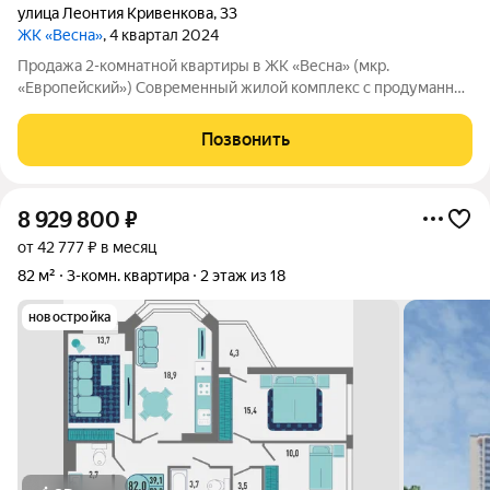
улица Леонтия Кривенкова
,
33
ЖК «Весна»
, 4 квартал 2024
Продажа 2-комнатной квартиры в ЖК «Весна» (мкр.
«Европейский») Современный жилой комплекс с продуманной
архитектурой Этаж: 10, панорамный вид на город Без отделки
возможность реализовать свой дизайн Удобная планировка:
Позвонить
комнаты 18 и 12 кв.м.
8 929 800
₽
от 42 777 ₽ в месяц
82 м²
3-комн. квартира
2 этаж из 18
новостройка