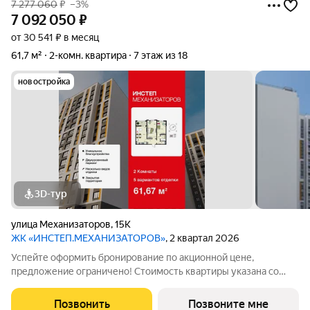
7 277 060
₽
–3%
7 092 050
₽
от 30 541 ₽ в месяц
61,7 м²
2-комн. квартира
7 этаж из 18
новостройка
3D-тур
улица Механизаторов
,
15К
ЖК «ИНСТЕП.МЕХАНИЗАТОРОВ»
, 2 квартал 2026
Успейте оформить бронирование по акционной цене,
предложение ограничено! Стоимость квартиры указана со
скидкой, ваша экономия составит 185,010 руб. Звоните, наши
менеджеры вам все расскажут. Продается 2-комн. квартира с
Позвонить
Позвоните мне