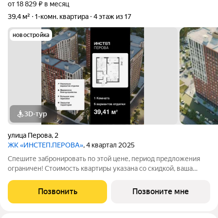
от 18 829 ₽ в месяц
39,4 м²
1-комн. квартира
4 этаж из 17
новостройка
3D-тур
улица Перова
,
2
ЖК «ИНСТЕП.ПЕРОВА»
, 4 квартал 2025
Спешите забронировать по этой цене, период предложения
ограничен! Стоимость квартиры указана со скидкой, ваша
экономия составит 118,230 руб. По всем вопросам звоните в
офис продаж, наши менеджеры вам все расскажут.
Позвонить
Позвоните мне
Однокомнатная квартира от