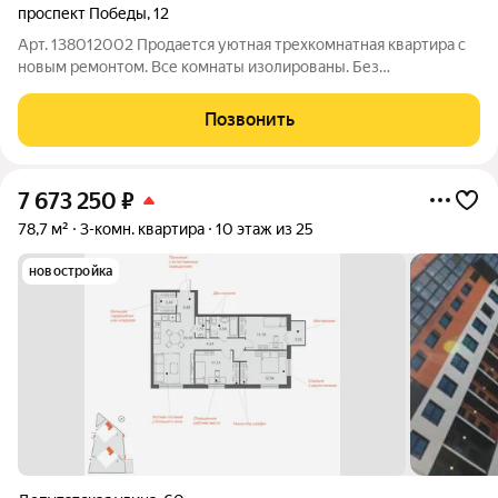
проспект Победы
,
12
Арт. 138012002 Продается уютная трехкомнатная квартира с
новым ремонтом. Все комнаты изолированы. Без
обременений, документы готовы к сделке. Kвapтиpa тeплaя,
светлая, уютнaя, порядoчные cocеди. Oбщeй площадью - 61.3 м,
Позвонить
Caн/узeл pаздельный плитка +
7 673 250
₽
78,7 м²
3-комн. квартира
10 этаж из 25
новостройка