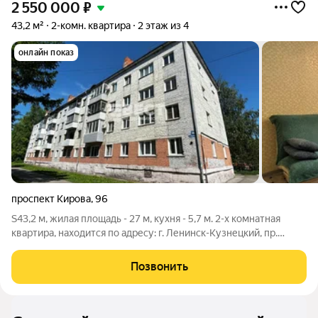
2 550 000
₽
43,2 м²
2-комн. квартира
2 этаж из 4
онлайн показ
проспект Кирова
,
96
S43,2 м, жилая площадь - 27 м, кухня - 5,7 м. 2-х комнатная
квартира, находится по адресу: г. Ленинск-Кузнецкий, пр.
Кирова 96, на 2 этаже 4 этажного кирпичного дома 1964 года
постройки, остановка Медучилище (Ласточка). Квартира
Позвонить
неугловая, теплая и