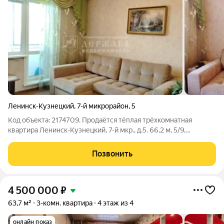
Ленинск-Кузнецкий
,
7-й микрорайон
,
5
Код объекта: 2174709. Продаётся тёплая трёхкомнатная
квартира Ленинск-Кузнецкий, 7-й мкр., д.5. 66,2 м, 5/9,
панельный дом 2001 г. Удобная планировка: три комнаты,
раздельный с/у, балкон, кухня 9 м. Свежий косметический
Позвонить
ремонт можно въехать сразу.
4 500 000
₽
63,7 м²
3-комн. квартира
4 этаж из 4
онлайн показ