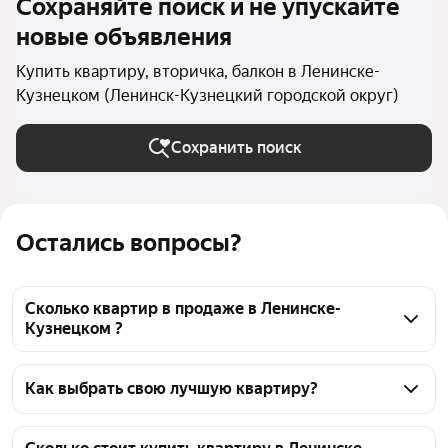
Сохраняйте поиск и не упускайте
новые объявления
Купить квартиру, вторичка, балкон в Ленинске-
Кузнецком (Ленинск-Кузнецкий городской округ)
Сохранить поиск
Остались вопросы?
Сколько квартир в продаже в Ленинске-
Кузнецком ?
На Яндекс Недвижимости в продаже в Ленинске-
Кузнецком 328 квартир, из них 4 объявления от 
Как выбрать свою лучшую квартиру?
собственников, 324 объявления от агентств
Чтобы купить квартиру с балконом и на вторичном 