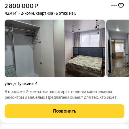
2 800 000
₽
42,4 м²
2-комн. квартира
5 этаж из 5
улица Пушкина
,
4
В продаже 2-комнатная квартира с полным капитальным
ремонтом и мебелью Предлагаем объект для тех, кто ищет
готовое жилье без скрытых проблем и дополнительных
вложений. Квартира расположена по адресу: г. Ленинск-
Позвонить
Кузнецкий, ул. Пушкина д.4 Основные