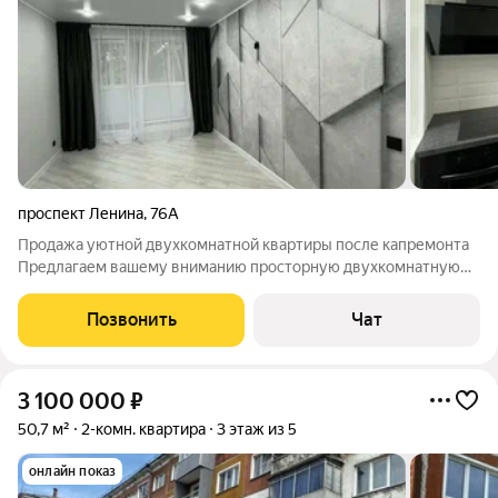
проспект Ленина
,
76А
Продажа уютной двухкомнатной квартиры после капремонта
Предлагаем вашему вниманию просторную двухкомнатную
квартиру, прошедшую капитальный ремонт. Идеальное
решение для тех, кто ценит качество и современный дизайн!
Позвонить
Чат
Особенности квартиры: - Полностью
3 100 000
₽
50,7 м²
2-комн. квартира
3 этаж из 5
онлайн показ