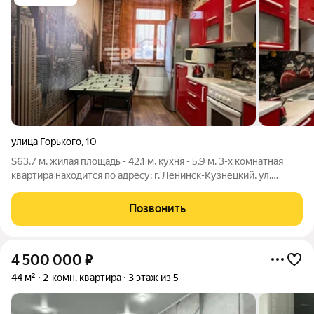
улица Горького
,
10
S63,7 м, жилая площадь - 42,1 м, кухня - 5,9 м. 3-х комнатная
квартира находится по адресу: г. Ленинск-Кузнецкий, ул.
Горького 10, на 4 этаже 4 этажного кирпичного дома, 1960 года
постройки, в районе Пионерского парка. Квартира не угловая,
Позвонить
теплая и
4 500 000
₽
44 м²
2-комн. квартира
3 этаж из 5