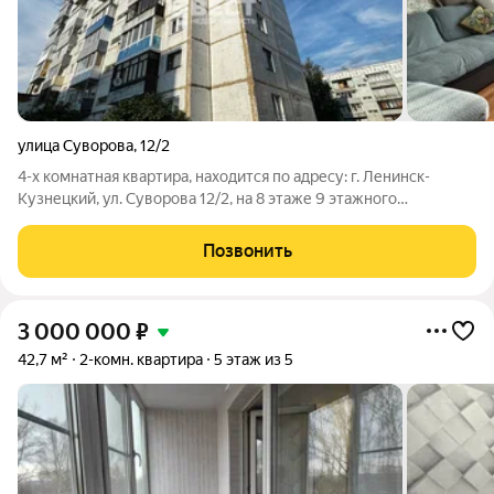
улица Суворова
,
12/2
4-х комнатная квартира, находится по адресу: г. Ленинск-
Кузнецкий, ул. Суворова 12/2, на 8 этаже 9 этажного
панельного дома, 1987 года постройки, в историческом центре
города. S74,4 м, жилая площадь - 45,9 м, кухня - 8,7 м. Квартира
Позвонить
теплая и сухая.
3 000 000
₽
42,7 м²
2-комн. квартира
5 этаж из 5