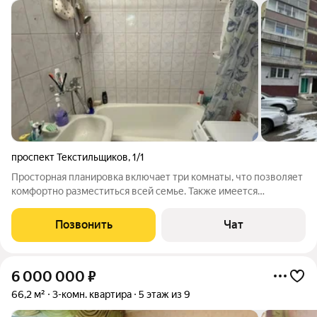
проспект Текстильщиков
,
1/1
Просторная планировка включает три комнаты, что позволяет
комфортно разместиться всей семье. Также имеется
раздельный санузел и один балкон, где можно насладиться
чашечкой кофе утром или почитать книгу вечером после
Позвонить
Чат
рабочего дня. Косметический ремонт
6 000 000
₽
66,2 м²
3-комн. квартира
5 этаж из 9