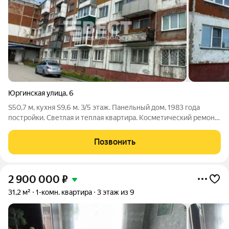
Юргинская улица
,
6
S50,7 м, кухня S9,6 м. 3/5 этаж. Панельный дом, 1983 года
постройки. Светлая и теплая квартира. Косметический ремонт.
Окна ПВХ, есть балкон. Полы - линолеум. Потолки - беленые.
Санузел раздельный. Новая электропроводка. Входная дверь -
Позвонить
2 900 000
₽
31,2 м²
1-комн. квартира
3 этаж из 9