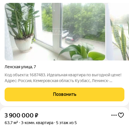
Ленская улица
,
7
Код объекта: 1687483. Идеальная квартира по выгодной цене!
Адрес: Россия, Кемеровская область Кузбасс, Ленинск-
Кузнецкий, Ленская улица, 7. Основные характеристики: - Год
постройки: 1965. - Материал постройки: кирпичный. - Этаж: 2
Позвонить
из 4. - Общая
3 900 000
₽
63,7 м²
3-комн. квартира
5 этаж из 5