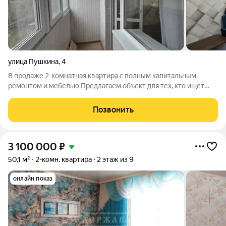
улица Пушкина
,
4
В продаже 2-комнатная квартира с полным капитальным
ремонтом и мебелью Предлагаем объект для тех, кто ищет
готовое жилье без скрытых проблем и дополнительных
вложений. Квартира расположена по адресу: г. Ленинск-
Позвонить
Кузнецкий, ул. Пушкина д.4 Основные
3 100 000
₽
50,1 м²
2-комн. квартира
2 этаж из 9
онлайн показ