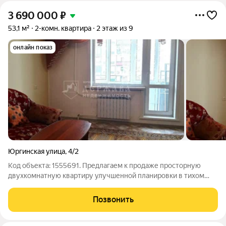
3 690 000
₽
53,1 м²
2-комн. квартира
2 этаж из 9
онлайн показ
Юргинская улица
,
4/2
Код объекта: 1555691. Предлагаем к продаже просторную
двухкомнатную квартиру улучшенной планировки в тихом
районе города на комфортном втором этаже. Отличный
вариант, для тех, кто ищет уютное жилье с возможностью
Позвонить
въехать без дополнительных вложений.