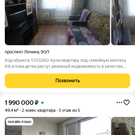
проспект Ленина
,
90/1
Код объекта: 1703260. Купи квартиру под семейную ипотеку
6% и пока детки растут реализуй недвижимость в качестве
инвестиции ИМЕЕТСЯ ЦЕНОВОЕ
ПРЕДЛОЖЕНИЕ,ПОЗВОНИТЕ НАМ. Расположение: Россия,
Позвонить
Кемеровская область Кузбасс, Ленинск-Кузнецкий, проспект
1 990 000
₽
49,4 м²
2-комн. квартира
3 этаж из 5
онлайн показ