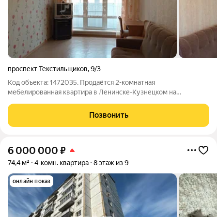
проспект Текстильщиков
,
9/3
Код объекта: 1472035. Продаётся 2-комнатная
мебелированная квартира в Ленинске-Кузнецком на
проспекте Текстильщиков, 9/3 на 4 этаже. Общая площадь 42,8
кв. м, жилая площадь 37,5 кв. м. Расположена на 4 этаже
Позвонить
пятиэтажного панельного дома 1977 года
6 000 000
₽
74,4 м²
4-комн. квартира
8 этаж из 9
онлайн показ