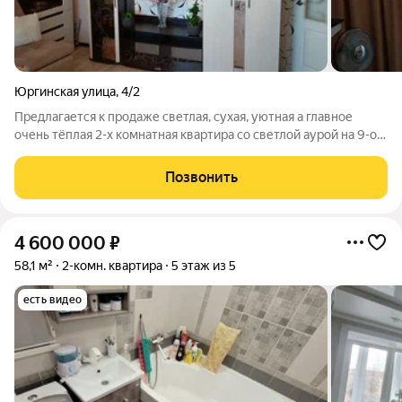
Юргинская улица
,
4/2
Предлагается к продаже светлая, сухая, уютная а главное
очень тёплая 2-х комнатная квартира со светлой аурой на 9-ом
этаже 9-и этажного панельного дома. Рассмотрим вариант
ОБМЕНА на 1-а комнатную Ленинградку с Вашей доплатой!
Позвонить
Дом очень удобно
4 600 000
₽
58,1 м²
2-комн. квартира
5 этаж из 5
есть видео