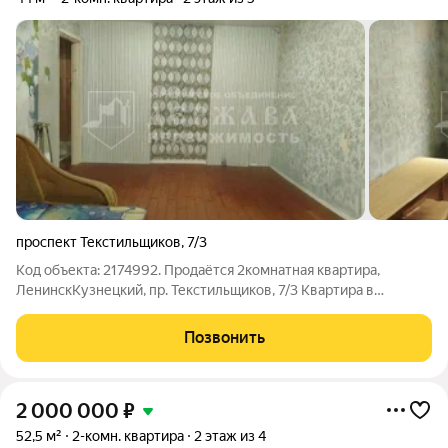
проспект Текстильщиков
,
7/3
Код объекта: 2174992. Продаётся 2комнатная квартира,
ЛенинскКузнецкий, пр. Текстильщиков, 7/3 Квартира в
настоящее время полностью освобождена от мебели. ТОРГ
ПРИ ПРОСМОТРЕ!!! - Площадь: 44 м, этаж 2/5, дом панельный,
Позвонить
1977 г. постройки. - Жилая
2 000 000
₽
52,5 м²
2-комн. квартира
2 этаж из 4