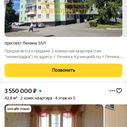
проспект Ленина
,
55/1
Предлагается к продаже 2-комнатная квартира (тип
"ленинградка") по адресу: г. Ленинск-Кузнецкий, пр-т Ленина,
55/1. Расположение на 9-м этаже имеет свои преимущества:
отсутствие соседей сверху гарантирует тишину и
Позвонить
спокойствие, а состояние крыши
3 550 000
₽
42,8 м²
2-комн. квартира
4 этаж из 5
онлайн показ